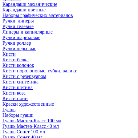
Карандаши механические
Карандаши цветные
Наборы графических материалов
Ручки, линеры
Ручки гелевые
Линеры и капиллярные
Ручки шариковые
Ручки роллер
Ручки перьевые
Кисти
Кисти белка
Кисти колонок
Кисти поролоновые, губки, валики
Кисти с резервуаром
Кисти синтетика
Кисти щетина
Кисти коза
Кисти пони
Краски художественные
Гуашь
Наборы гуаши
Гуашь Мастер-Класс 100 мл
Гуашь Мастер-Класс 40 мл
Гуашь Сонет 100 мл
Гуашь Сонет 40 мл