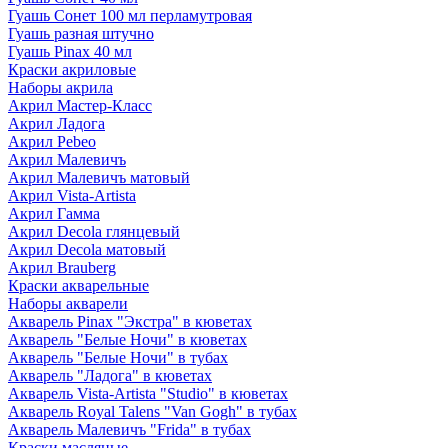
Гуашь Сонет 100 мл перламутровая
Гуашь разная штучно
Гуашь Pinax 40 мл
Краски акриловые
Наборы акрила
Акрил Мастер-Класс
Акрил Ладога
Акрил Pebeo
Акрил Малевичъ
Акрил Малевичъ матовый
Акрил Vista-Artista
Акрил Гамма
Акрил Decola глянцевый
Акрил Decola матовый
Акрил Brauberg
Краски акварельные
Наборы акварели
Акварель Pinax "Экстра" в кюветах
Акварель "Белые Ночи" в кюветах
Акварель "Белые Ночи" в тубах
Акварель "Ладога" в кюветах
Акварель Vista-Artista "Studio" в кюветах
Акварель Royal Talens "Van Gogh" в тубах
Акварель Малевичъ "Frida" в тубах
Краски масляные