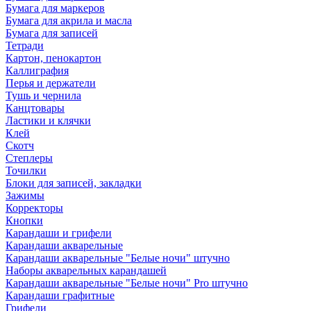
Бумага для маркеров
Бумага для акрила и масла
Бумага для записей
Тетради
Картон, пенокартон
Каллиграфия
Перья и держатели
Тушь и чернила
Канцтовары
Ластики и клячки
Клей
Скотч
Степлеры
Точилки
Блоки для записей, закладки
Зажимы
Корректоры
Кнопки
Карандаши и грифели
Карандаши акварельные
Карандаши акварельные "Белые ночи" штучно
Наборы акварельных карандашей
Карандаши акварельные "Белые ночи" Pro штучно
Карандаши графитные
Грифели