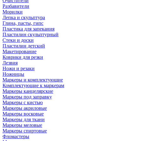
Очистители
Разбавители
Морилки
Лепка и скульптура
Глина, пасты, гипс
Пластика для запекания
Пластилин скульптурный
Стеки и доски
Пластилин детский
Макетирование
Коврики для резки
Лезвия
Ножи и резаки
Ножницы
Маркеры и комплектующие
Комплектующие к маркерам
Маркеры канцелярские
Маркеры под заправку
Маркеры с кистью
Маркеры акриловые
Маркеры восковые
Маркеры для ткани
Маркеры меловые
Маркеры спиртовые
Фломастеры