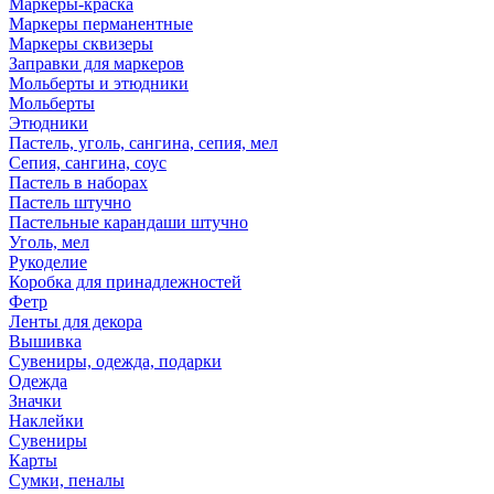
Маркеры-краска
Маркеры перманентные
Маркеры сквизеры
Заправки для маркеров
Мольберты и этюдники
Мольберты
Этюдники
Пастель, уголь, сангина, сепия, мел
Сепия, сангина, соус
Пастель в наборах
Пастель штучно
Пастельные карандаши штучно
Уголь, мел
Рукоделие
Коробка для принадлежностей
Фетр
Ленты для декора
Вышивка
Сувениры, одежда, подарки
Одежда
Значки
Наклейки
Сувениры
Карты
Сумки, пеналы