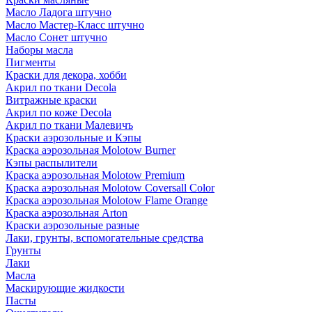
Масло Ладога штучно
Масло Мастер-Класс штучно
Масло Сонет штучно
Наборы масла
Пигменты
Краски для декора, хобби
Акрил по ткани Decola
Витражные краски
Акрил по коже Decola
Акрил по ткани Малевичъ
Краски аэрозольные и Кэпы
Краска аэрозольная Molotow Burner
Кэпы распылители
Краска аэрозольная Molotow Premium
Краска аэрозольная Molotow Coversall Color
Краска аэрозольная Molotow Flame Orange
Краска аэрозольная Arton
Краски аэрозольные разные
Лаки, грунты, вспомогательные средства
Грунты
Лаки
Масла
Маскирующие жидкости
Пасты