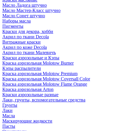
Масло Ладога штучно
Масло Мастер-Класс штучно
Масло Сонет штучно
Наборы масла
Пигменты
Краски для декора, хобби
Акрил по ткани Decola
Витражные краски
Акрил по коже Decola
Акрил по ткани Малевичъ
Краски аэрозольные и Кэпы
Краска аэрозольная Molotow Burner
Кэпы распылители
Краска аэрозольная Molotow Premium
Краска аэрозольная Molotow Coversall Color
Краска аэрозольная Molotow Flame Orange
Краска аэрозольная Arton
Краски аэрозольные разные
Лаки, грунты, вспомогательные средства
Грунты
Лаки
Масла
Маскирующие жидкости
Пасты