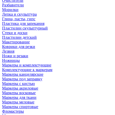
Очистители
Разбавители
Морилки
Лепка и скульптура
Глина, пасты, гипс
Пластика для запекания
Пластилин скульптурный
Стеки и доски
Пластилин детский
Макетирование
Коврики для резки
Лезвия
Ножи и резаки
Ножницы
Маркеры и комплектующие
Комплектующие к маркерам
Маркеры канцелярские
Маркеры под заправку
Маркеры с кистью
Маркеры акриловые
Маркеры восковые
Маркеры для ткани
Маркеры меловые
Маркеры спиртовые
Фломастеры