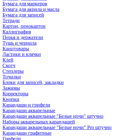
Бумага для маркеров
Бумага для акрила и масла
Бумага для записей
Тетради
Картон, пенокартон
Каллиграфия
Перья и держатели
Тушь и чернила
Канцтовары
Ластики и клячки
Клей
Скотч
Степлеры
Точилки
Блоки для записей, закладки
Зажимы
Корректоры
Кнопки
Карандаши и грифели
Карандаши акварельные
Карандаши акварельные "Белые ночи" штучно
Наборы акварельных карандашей
Карандаши акварельные "Белые ночи" Pro штучно
Карандаши графитные
Грифели