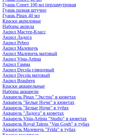
Гуашь Сонет 100 мл перламутровая
Гуашь разная штучно
Гуашь Pinax 40 мл
Краски акриловые
Наборы акрила
Акрил Мастер-Класс
Акрил Ладога
Акрил Pebeo
Акрил Малевичъ
Акрил Малевичъ матовый
Акрил Vista-Artista
Акрил Гамма
Акрил Decola глянцевый
Акрил Decola матовый
Акрил Brauberg
Краски акварельные
Наборы акварели
Акварель Pinax "Экстра" в кюветах
Акварель "Белые Ночи" в кюветах
Акварель "Белые Ночи" в тубах
Акварель "Ладога" в кюветах
Акварель Vista-Artista "Studio" в кюветах
Акварель Royal Talens "Van Gogh" в тубах
Акварель Малевичъ "Frida" в тубах
Краски масляные