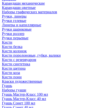
Карандаши механические
Карандаши цветные
Наборы графических материалов
Ручки, линеры
Ручки гелевые
Линеры и капиллярные
Ручки шариковые
Ручки роллер
Ручки перьевые
Кисти
Кисти белка
Кисти колонок
Кисти поролоновые, губки, валики
Кисти с резервуаром
Кисти синтетика
Кисти щетина
Кисти коза
Кисти пони
Краски художественные
Гуашь
Наборы гуаши
Гуашь Мастер-Класс 100 мл
Гуашь Мастер-Класс 40 мл
Гуашь Сонет 100 мл
Гуашь Сонет 40 мл