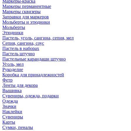
Маркеры-краска
Маркеры перманентные
Маркеры сквизеры
Заправки для маркеров
Мольберты и этюдники
Мольберты
Этюдники
Пастель, уголь, сангина, сепия, мел
Сепия, сангина, соус
Пастель в наборах
Пастель штучно
Пастельные карандаши штучно
Уголь, мел
Рукоделие
Коробка для принадлежностей
Фетр
Ленты для декора
Вышивка
Сувениры, одежда, подарки
Одежда
Значки
Наклейки
Сувениры
Карты
Сумки, пеналы