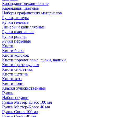
Карандаши механические
Карандаши цветные
Наборы графических материалов
Ручки, линеры
Ручки гелевые
Линеры и капиллярные
Ручки шариковые
Ручки роллер
Ручки перьевые
Кисти
Кисти белка
Кисти колонок
Кисти поролоновые, губки, валики
Кисти с резервуаром
Кисти синтетика
Кисти щетина
Кисти коза
Кисти пони
Краски художественные
Гуашь
Наборы гуаши
Гуашь Мастер-Класс 100 мл
Гуашь Мастер-Класс 40 мл
Гуашь Сонет 100 мл
Гуашь Сонет 40 мл