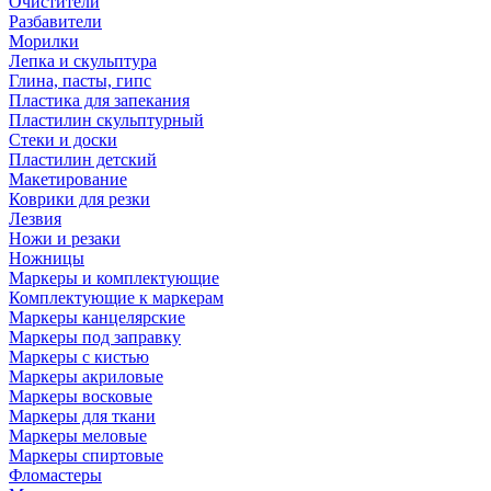
Очистители
Разбавители
Морилки
Лепка и скульптура
Глина, пасты, гипс
Пластика для запекания
Пластилин скульптурный
Стеки и доски
Пластилин детский
Макетирование
Коврики для резки
Лезвия
Ножи и резаки
Ножницы
Маркеры и комплектующие
Комплектующие к маркерам
Маркеры канцелярские
Маркеры под заправку
Маркеры с кистью
Маркеры акриловые
Маркеры восковые
Маркеры для ткани
Маркеры меловые
Маркеры спиртовые
Фломастеры