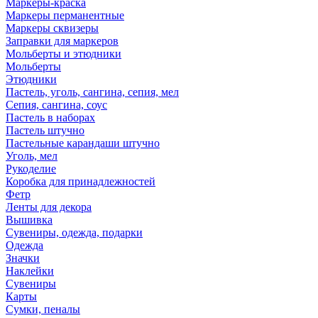
Маркеры-краска
Маркеры перманентные
Маркеры сквизеры
Заправки для маркеров
Мольберты и этюдники
Мольберты
Этюдники
Пастель, уголь, сангина, сепия, мел
Сепия, сангина, соус
Пастель в наборах
Пастель штучно
Пастельные карандаши штучно
Уголь, мел
Рукоделие
Коробка для принадлежностей
Фетр
Ленты для декора
Вышивка
Сувениры, одежда, подарки
Одежда
Значки
Наклейки
Сувениры
Карты
Сумки, пеналы