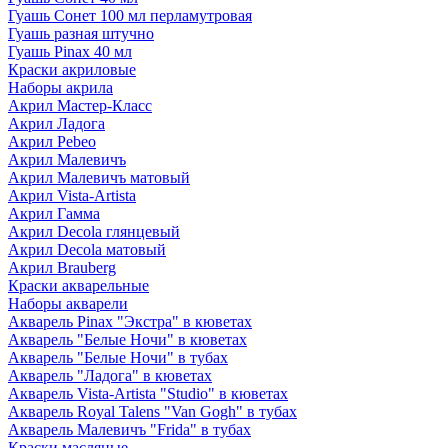
Гуашь Сонет 100 мл перламутровая
Гуашь разная штучно
Гуашь Pinax 40 мл
Краски акриловые
Наборы акрила
Акрил Мастер-Класс
Акрил Ладога
Акрил Pebeo
Акрил Малевичъ
Акрил Малевичъ матовый
Акрил Vista-Artista
Акрил Гамма
Акрил Decola глянцевый
Акрил Decola матовый
Акрил Brauberg
Краски акварельные
Наборы акварели
Акварель Pinax "Экстра" в кюветах
Акварель "Белые Ночи" в кюветах
Акварель "Белые Ночи" в тубах
Акварель "Ладога" в кюветах
Акварель Vista-Artista "Studio" в кюветах
Акварель Royal Talens "Van Gogh" в тубах
Акварель Малевичъ "Frida" в тубах
Краски масляные