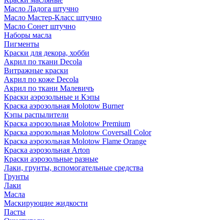
Масло Ладога штучно
Масло Мастер-Класс штучно
Масло Сонет штучно
Наборы масла
Пигменты
Краски для декора, хобби
Акрил по ткани Decola
Витражные краски
Акрил по коже Decola
Акрил по ткани Малевичъ
Краски аэрозольные и Кэпы
Краска аэрозольная Molotow Burner
Кэпы распылители
Краска аэрозольная Molotow Premium
Краска аэрозольная Molotow Coversall Color
Краска аэрозольная Molotow Flame Orange
Краска аэрозольная Arton
Краски аэрозольные разные
Лаки, грунты, вспомогательные средства
Грунты
Лаки
Масла
Маскирующие жидкости
Пасты