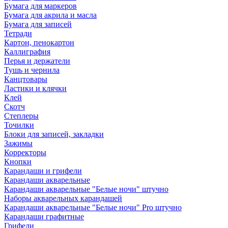
Бумага для маркеров
Бумага для акрила и масла
Бумага для записей
Тетради
Картон, пенокартон
Каллиграфия
Перья и держатели
Тушь и чернила
Канцтовары
Ластики и клячки
Клей
Скотч
Степлеры
Точилки
Блоки для записей, закладки
Зажимы
Корректоры
Кнопки
Карандаши и грифели
Карандаши акварельные
Карандаши акварельные "Белые ночи" штучно
Наборы акварельных карандашей
Карандаши акварельные "Белые ночи" Pro штучно
Карандаши графитные
Грифели