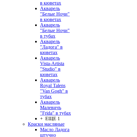
в кюветах
Акварель
"Белые Ночи"
в кюветах
Акварель
"Белые Ночи"
в тубах
Акварель
"Ладога" в
кюветах
Акварель
Vista-Artista
"Studio" в
кюветах
Акварель
Royal Talens
"Van Gogh" в
тубах
Акварель
Малевичъ
"Frida" в тубах
+ ЕЩЕ 1
Краски масляные
Масло Ладога
штучно