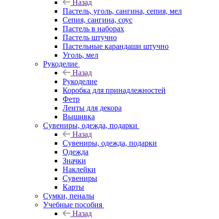
Назад
Пастель, уголь, сангина, сепия, мел
Сепия, сангина, соус
Пастель в наборах
Пастель штучно
Пастельные карандаши штучно
Уголь, мел
Рукоделие
Назад
Рукоделие
Коробка для принадлежностей
Фетр
Ленты для декора
Вышивка
Сувениры, одежда, подарки
Назад
Сувениры, одежда, подарки
Одежда
Значки
Наклейки
Сувениры
Карты
Сумки, пеналы
Учебные пособия
Назад