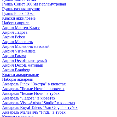
Гуашь Сонет 100 мл перламутровая
Гуашь разная штучно
Гуашь Pinax 40 мл
Краски акриловые
Наборы акрила
Акрил Мастер-Класс
Акрил Ладога
Акрил Pebeo
Акрил Малевичъ
Акрил Малевичъ матовый
Акрил Vista-Artista
Акрил Гамма
Акрил Decola глянцевый
Акрил Decola матовый
Акрил Brauberg
Краски акварельные
Наборы акварели
Акварель Pinax "Экстра" в кюветах
Акварель "Белые Ночи" в кюветах
Акварель "Белые Ночи" в тубах
Акварель "Ладога" в кюветах
Акварель Vista-Artista "Studio" в кюветах
Акварель Royal Talens "Van Gogh" в тубах
Акварель Малевичъ "Frida" в тубах
Краски масляные