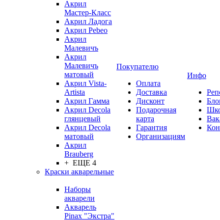
Акрил
Мастер-Класс
Акрил Ладога
Акрил Pebeo
Акрил
Малевичъ
Акрил
Малевичъ
Покупателю
матовый
Инфо
Акрил Vista-
Оплата
Artista
Доставка
Реп
Акрил Гамма
Дисконт
Бло
Акрил Decola
Подарочная
Шк
глянцевый
карта
Вак
Акрил Decola
Гарантия
Кон
матовый
Организациям
Акрил
Brauberg
+ ЕЩЕ 4
Краски акварельные
Наборы
акварели
Акварель
Pinax "Экстра"