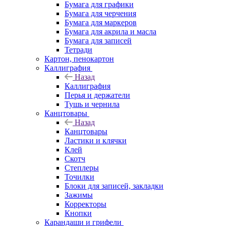
Бумага для графики
Бумага для черчения
Бумага для маркеров
Бумага для акрила и масла
Бумага для записей
Тетради
Картон, пенокартон
Каллиграфия
Назад
Каллиграфия
Перья и держатели
Тушь и чернила
Канцтовары
Назад
Канцтовары
Ластики и клячки
Клей
Скотч
Степлеры
Точилки
Блоки для записей, закладки
Зажимы
Корректоры
Кнопки
Карандаши и грифели