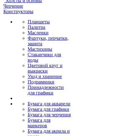
Холсты и основы
Черчение
Конструкторы
Планшеты
Палитра
Масленки
Фартуки, перчатки,
защита
Мастихины
Стаканчики для
воды
Цветовой круг и
выкраски
Уход и хранение
Подрамники
Принадлежности
для графики
Бумага для акварели
Бумага для графики
Бумага для черчения
Бумага для
маркеров
Бумага для акрила и