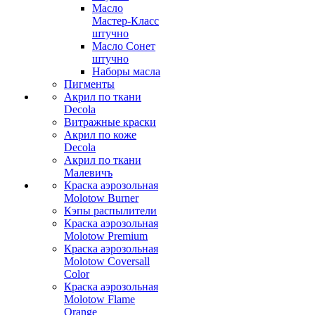
Масло
Мастер-Класс
штучно
Масло Сонет
штучно
Наборы масла
Пигменты
Акрил по ткани
Decola
Витражные краски
Акрил по коже
Decola
Акрил по ткани
Малевичъ
Краска аэрозольная
Molotow Burner
Кэпы распылители
Краска аэрозольная
Molotow Premium
Краска аэрозольная
Molotow Coversall
Color
Краска аэрозольная
Molotow Flame
Orange