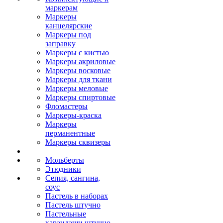
маркерам
Маркеры
канцелярские
Маркеры под
заправку
Маркеры с кистью
Маркеры акриловые
Маркеры восковые
Маркеры для ткани
Маркеры меловые
Маркеры спиртовые
Фломастеры
Маркеры-краска
Маркеры
перманентные
Маркеры сквизеры
Мольберты
Этюдники
Сепия, сангина,
соус
Пастель в наборах
Пастель штучно
Пастельные
карандаши штучно