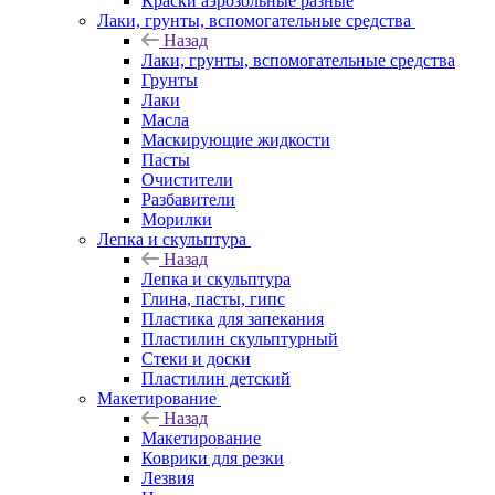
Краски аэрозольные разные
Лаки, грунты, вспомогательные средства
Назад
Лаки, грунты, вспомогательные средства
Грунты
Лаки
Масла
Маскирующие жидкости
Пасты
Очистители
Разбавители
Морилки
Лепка и скульптура
Назад
Лепка и скульптура
Глина, пасты, гипс
Пластика для запекания
Пластилин скульптурный
Стеки и доски
Пластилин детский
Макетирование
Назад
Макетирование
Коврики для резки
Лезвия