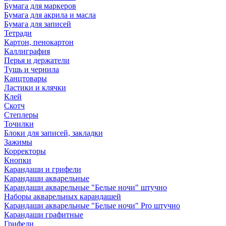
Бумага для маркеров
Бумага для акрила и масла
Бумага для записей
Тетради
Картон, пенокартон
Каллиграфия
Перья и держатели
Тушь и чернила
Канцтовары
Ластики и клячки
Клей
Скотч
Степлеры
Точилки
Блоки для записей, закладки
Зажимы
Корректоры
Кнопки
Карандаши и грифели
Карандаши акварельные
Карандаши акварельные "Белые ночи" штучно
Наборы акварельных карандашей
Карандаши акварельные "Белые ночи" Pro штучно
Карандаши графитные
Грифели