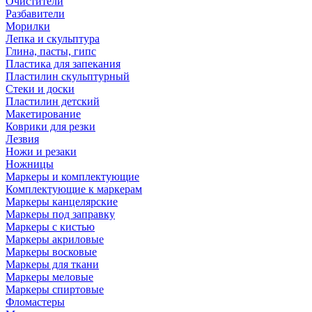
Очистители
Разбавители
Морилки
Лепка и скульптура
Глина, пасты, гипс
Пластика для запекания
Пластилин скульптурный
Стеки и доски
Пластилин детский
Макетирование
Коврики для резки
Лезвия
Ножи и резаки
Ножницы
Маркеры и комплектующие
Комплектующие к маркерам
Маркеры канцелярские
Маркеры под заправку
Маркеры с кистью
Маркеры акриловые
Маркеры восковые
Маркеры для ткани
Маркеры меловые
Маркеры спиртовые
Фломастеры