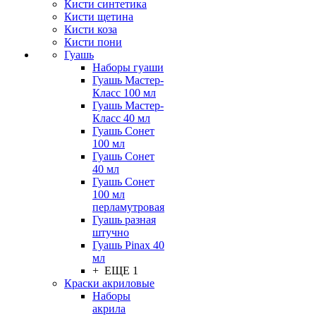
Кисти синтетика
Кисти щетина
Кисти коза
Кисти пони
Гуашь
Наборы гуаши
Гуашь Мастер-
Класс 100 мл
Гуашь Мастер-
Класс 40 мл
Гуашь Сонет
100 мл
Гуашь Сонет
40 мл
Гуашь Сонет
100 мл
перламутровая
Гуашь разная
штучно
Гуашь Pinax 40
мл
+ ЕЩЕ 1
Краски акриловые
Наборы
акрила