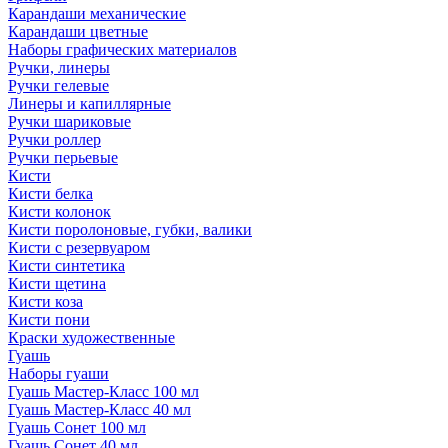
Карандаши механические
Карандаши цветные
Наборы графических материалов
Ручки, линеры
Ручки гелевые
Линеры и капиллярные
Ручки шариковые
Ручки роллер
Ручки перьевые
Кисти
Кисти белка
Кисти колонок
Кисти поролоновые, губки, валики
Кисти с резервуаром
Кисти синтетика
Кисти щетина
Кисти коза
Кисти пони
Краски художественные
Гуашь
Наборы гуаши
Гуашь Мастер-Класс 100 мл
Гуашь Мастер-Класс 40 мл
Гуашь Сонет 100 мл
Гуашь Сонет 40 мл