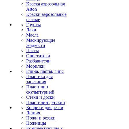
Краска аэрозольная
Arton
Краски аэрозольные
разные
Грунты
Лаки
Масла
Маскирующие
жидкости
Пасты
Очистители
Разбавители
Морилки
Глина, пасты, гипс
Пластика для
запекания
Пластилин
скульптурный
Стеки и доски
Пластилин детский
Коврики для резки
Лезвия
Ножи и резаки
Ножницы
Комплектующие к