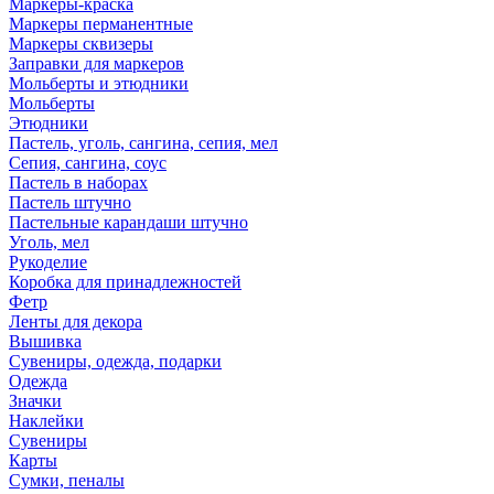
Маркеры-краска
Маркеры перманентные
Маркеры сквизеры
Заправки для маркеров
Мольберты и этюдники
Мольберты
Этюдники
Пастель, уголь, сангина, сепия, мел
Сепия, сангина, соус
Пастель в наборах
Пастель штучно
Пастельные карандаши штучно
Уголь, мел
Рукоделие
Коробка для принадлежностей
Фетр
Ленты для декора
Вышивка
Сувениры, одежда, подарки
Одежда
Значки
Наклейки
Сувениры
Карты
Сумки, пеналы