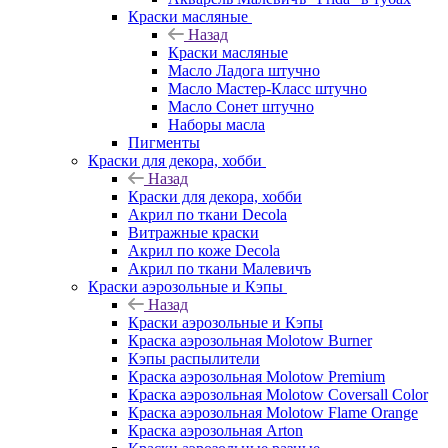
Краски масляные
Назад
Краски масляные
Масло Ладога штучно
Масло Мастер-Класс штучно
Масло Сонет штучно
Наборы масла
Пигменты
Краски для декора, хобби
Назад
Краски для декора, хобби
Акрил по ткани Decola
Витражные краски
Акрил по коже Decola
Акрил по ткани Малевичъ
Краски аэрозольные и Кэпы
Назад
Краски аэрозольные и Кэпы
Краска аэрозольная Molotow Burner
Кэпы распылители
Краска аэрозольная Molotow Premium
Краска аэрозольная Molotow Coversall Color
Краска аэрозольная Molotow Flame Orange
Краска аэрозольная Arton