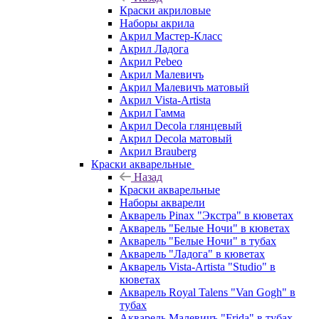
Краски акриловые
Наборы акрила
Акрил Мастер-Класс
Акрил Ладога
Акрил Pebeo
Акрил Малевичъ
Акрил Малевичъ матовый
Акрил Vista-Artista
Акрил Гамма
Акрил Decola глянцевый
Акрил Decola матовый
Акрил Brauberg
Краски акварельные
Назад
Краски акварельные
Наборы акварели
Акварель Pinax "Экстра" в кюветах
Акварель "Белые Ночи" в кюветах
Акварель "Белые Ночи" в тубах
Акварель "Ладога" в кюветах
Акварель Vista-Artista "Studio" в
кюветах
Акварель Royal Talens "Van Gogh" в
тубах
Акварель Малевичъ "Frida" в тубах