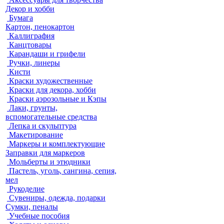
Декор и хобби
Бумага
Картон, пенокартон
Каллиграфия
Канцтовары
Карандаши и грифели
Ручки, линеры
Кисти
Краски художественные
Краски для декора, хобби
Краски аэрозольные и Кэпы
Лаки, грунты,
вспомогательные средства
Лепка и скульптура
Макетирование
Маркеры и комплектующие
Заправки для маркеров
Мольберты и этюдники
Пастель, уголь, сангина, сепия,
мел
Рукоделие
Сувениры, одежда, подарки
Сумки, пеналы
Учебные пособия