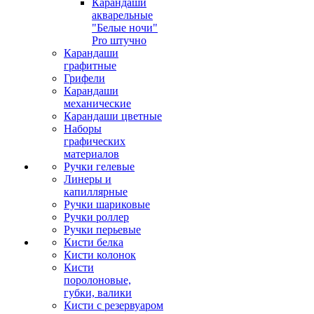
Карандаши
акварельные
"Белые ночи"
Pro штучно
Карандаши
графитные
Грифели
Карандаши
механические
Карандаши цветные
Наборы
графических
материалов
Ручки гелевые
Линеры и
капиллярные
Ручки шариковые
Ручки роллер
Ручки перьевые
Кисти белка
Кисти колонок
Кисти
поролоновые,
губки, валики
Кисти с резервуаром