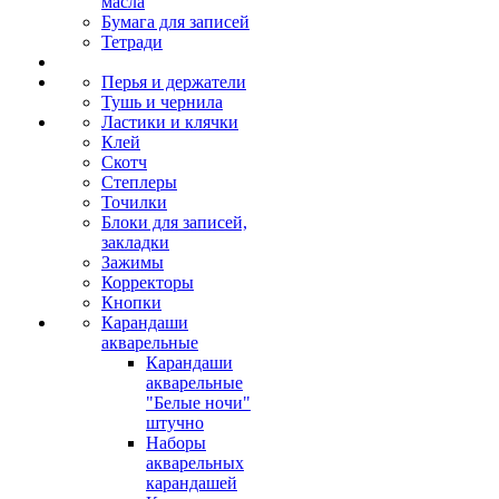
масла
Бумага для записей
Тетради
Перья и держатели
Тушь и чернила
Ластики и клячки
Клей
Скотч
Степлеры
Точилки
Блоки для записей,
закладки
Зажимы
Корректоры
Кнопки
Карандаши
акварельные
Карандаши
акварельные
"Белые ночи"
штучно
Наборы
акварельных
карандашей