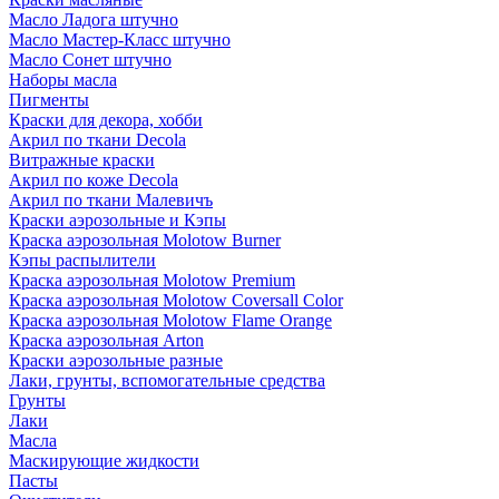
Масло Ладога штучно
Масло Мастер-Класс штучно
Масло Сонет штучно
Наборы масла
Пигменты
Краски для декора, хобби
Акрил по ткани Decola
Витражные краски
Акрил по коже Decola
Акрил по ткани Малевичъ
Краски аэрозольные и Кэпы
Краска аэрозольная Molotow Burner
Кэпы распылители
Краска аэрозольная Molotow Premium
Краска аэрозольная Molotow Coversall Color
Краска аэрозольная Molotow Flame Orange
Краска аэрозольная Arton
Краски аэрозольные разные
Лаки, грунты, вспомогательные средства
Грунты
Лаки
Масла
Маскирующие жидкости
Пасты