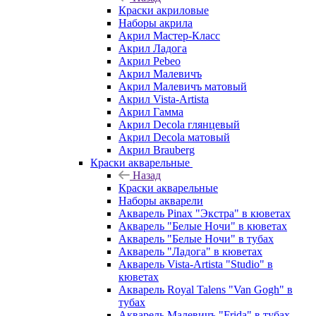
Краски акриловые
Наборы акрила
Акрил Мастер-Класс
Акрил Ладога
Акрил Pebeo
Акрил Малевичъ
Акрил Малевичъ матовый
Акрил Vista-Artista
Акрил Гамма
Акрил Decola глянцевый
Акрил Decola матовый
Акрил Brauberg
Краски акварельные
Назад
Краски акварельные
Наборы акварели
Акварель Pinax "Экстра" в кюветах
Акварель "Белые Ночи" в кюветах
Акварель "Белые Ночи" в тубах
Акварель "Ладога" в кюветах
Акварель Vista-Artista "Studio" в
кюветах
Акварель Royal Talens "Van Gogh" в
тубах
Акварель Малевичъ "Frida" в тубах