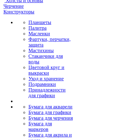
Холсты и основы
Черчение
Конструкторы
Планшеты
Палитра
Масленки
Фартуки, перчатки,
защита
Мастихины
Стаканчики для
воды
Цветовой круг и
выкраски
Уход и хранение
Подрамники
Принадлежности
для графики
Бумага для акварели
Бумага для графики
Бумага для черчения
Бумага для
маркеров
Бумага для акрила и