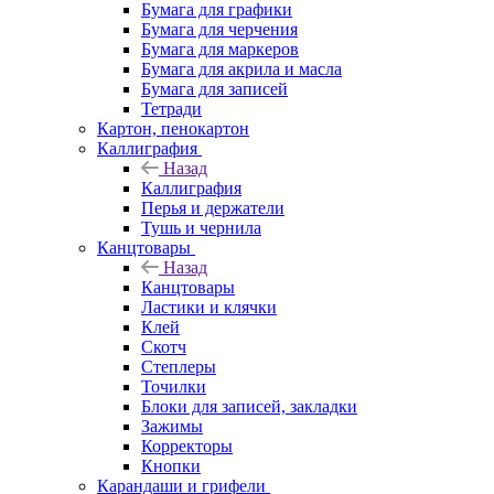
Бумага для графики
Бумага для черчения
Бумага для маркеров
Бумага для акрила и масла
Бумага для записей
Тетради
Картон, пенокартон
Каллиграфия
Назад
Каллиграфия
Перья и держатели
Тушь и чернила
Канцтовары
Назад
Канцтовары
Ластики и клячки
Клей
Скотч
Степлеры
Точилки
Блоки для записей, закладки
Зажимы
Корректоры
Кнопки
Карандаши и грифели