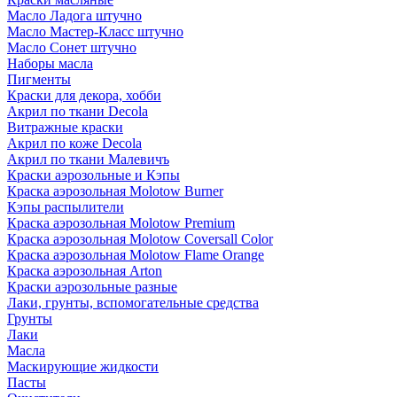
Масло Ладога штучно
Масло Мастер-Класс штучно
Масло Сонет штучно
Наборы масла
Пигменты
Краски для декора, хобби
Акрил по ткани Decola
Витражные краски
Акрил по коже Decola
Акрил по ткани Малевичъ
Краски аэрозольные и Кэпы
Краска аэрозольная Molotow Burner
Кэпы распылители
Краска аэрозольная Molotow Premium
Краска аэрозольная Molotow Coversall Color
Краска аэрозольная Molotow Flame Orange
Краска аэрозольная Arton
Краски аэрозольные разные
Лаки, грунты, вспомогательные средства
Грунты
Лаки
Масла
Маскирующие жидкости
Пасты