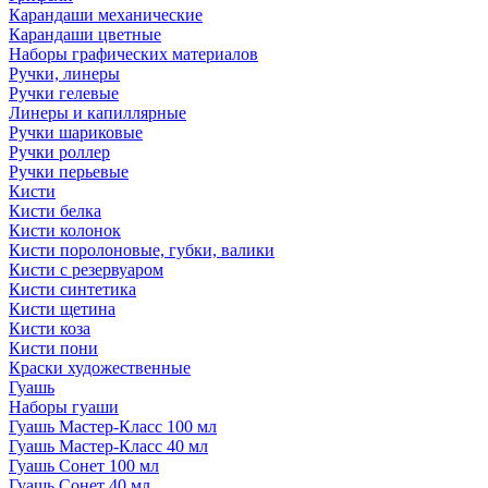
Карандаши механические
Карандаши цветные
Наборы графических материалов
Ручки, линеры
Ручки гелевые
Линеры и капиллярные
Ручки шариковые
Ручки роллер
Ручки перьевые
Кисти
Кисти белка
Кисти колонок
Кисти поролоновые, губки, валики
Кисти с резервуаром
Кисти синтетика
Кисти щетина
Кисти коза
Кисти пони
Краски художественные
Гуашь
Наборы гуаши
Гуашь Мастер-Класс 100 мл
Гуашь Мастер-Класс 40 мл
Гуашь Сонет 100 мл
Гуашь Сонет 40 мл