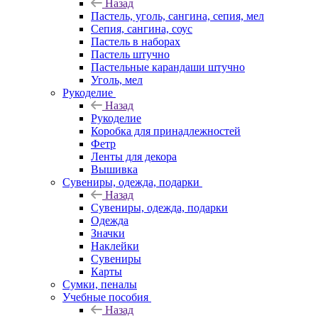
Назад
Пастель, уголь, сангина, сепия, мел
Сепия, сангина, соус
Пастель в наборах
Пастель штучно
Пастельные карандаши штучно
Уголь, мел
Рукоделие
Назад
Рукоделие
Коробка для принадлежностей
Фетр
Ленты для декора
Вышивка
Сувениры, одежда, подарки
Назад
Сувениры, одежда, подарки
Одежда
Значки
Наклейки
Сувениры
Карты
Сумки, пеналы
Учебные пособия
Назад