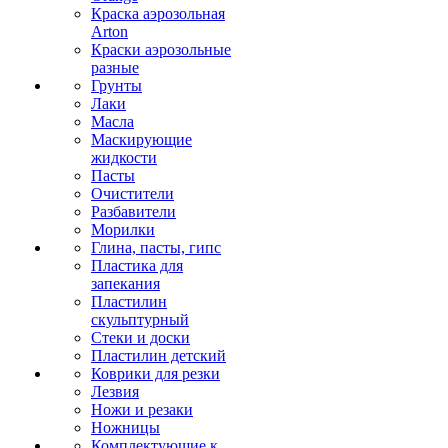
Краска аэрозольная
Arton
Краски аэрозольные
разные
Грунты
Лаки
Масла
Маскирующие
жидкости
Пасты
Очистители
Разбавители
Морилки
Глина, пасты, гипс
Пластика для
запекания
Пластилин
скульптурный
Стеки и доски
Пластилин детский
Коврики для резки
Лезвия
Ножи и резаки
Ножницы
Комплектующие к