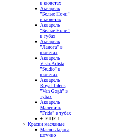
в кюветах
Акварель
"Белые Ночи"
в кюветах
Акварель
"Белые Ночи"
в тубах
Акварель
"Ладога" в
кюветах
Акварель
Vista-Artista
"Studio" в
кюветах
Акварель
Royal Talens
"Van Gogh" в
тубах
Акварель
Малевичъ
"Frida" в тубах
+ ЕЩЕ 1
Краски масляные
Масло Ладога
штучно