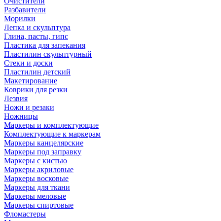
Очистители
Разбавители
Морилки
Лепка и скульптура
Глина, пасты, гипс
Пластика для запекания
Пластилин скульптурный
Стеки и доски
Пластилин детский
Макетирование
Коврики для резки
Лезвия
Ножи и резаки
Ножницы
Маркеры и комплектующие
Комплектующие к маркерам
Маркеры канцелярские
Маркеры под заправку
Маркеры с кистью
Маркеры акриловые
Маркеры восковые
Маркеры для ткани
Маркеры меловые
Маркеры спиртовые
Фломастеры