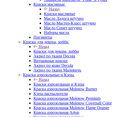
Краски масляные
Назад
Краски масляные
Масло Ладога штучно
Масло Мастер-Класс штучно
Масло Сонет штучно
Наборы масла
Пигменты
Краски для декора, хобби
Назад
Краски для декора, хобби
Акрил по ткани Decola
Витражные краски
Акрил по коже Decola
Акрил по ткани Малевичъ
Краски аэрозольные и Кэпы
Назад
Краски аэрозольные и Кэпы
Краска аэрозольная Molotow Burner
Кэпы распылители
Краска аэрозольная Molotow Premium
Краска аэрозольная Molotow Coversall Color
Краска аэрозольная Molotow Flame Orange
Краска аэрозольная Arton