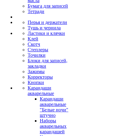
масла
Бумага для записей
Тетради
Перья и держатели
Тушь и чернила
Ластики и клячки
Клей
Скотч
Степлеры
Точилки
Блоки для записей,
закладки
Зажимы
Корректоры
Кнопки
Карандаши
акварельные
Карандаши
акварельные
"Белые ночи"
штучно
Наборы
акварельных
карандашей