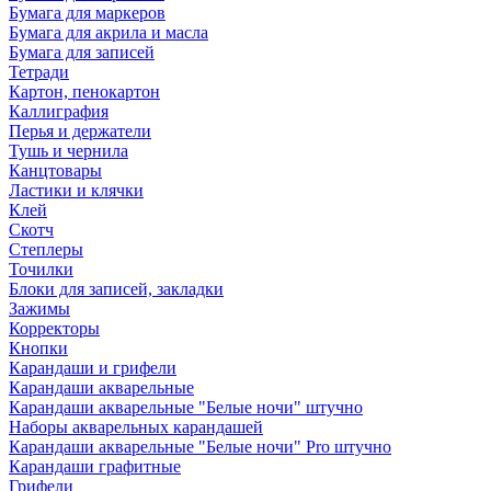
Бумага для маркеров
Бумага для акрила и масла
Бумага для записей
Тетради
Картон, пенокартон
Каллиграфия
Перья и держатели
Тушь и чернила
Канцтовары
Ластики и клячки
Клей
Скотч
Степлеры
Точилки
Блоки для записей, закладки
Зажимы
Корректоры
Кнопки
Карандаши и грифели
Карандаши акварельные
Карандаши акварельные "Белые ночи" штучно
Наборы акварельных карандашей
Карандаши акварельные "Белые ночи" Pro штучно
Карандаши графитные
Грифели