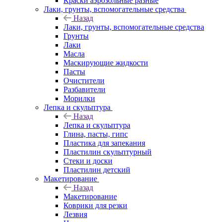
Краски аэрозольные разные
Лаки, грунты, вспомогательные средства
Назад
Лаки, грунты, вспомогательные средства
Грунты
Лаки
Масла
Маскирующие жидкости
Пасты
Очистители
Разбавители
Морилки
Лепка и скульптура
Назад
Лепка и скульптура
Глина, пасты, гипс
Пластика для запекания
Пластилин скульптурный
Стеки и доски
Пластилин детский
Макетирование
Назад
Макетирование
Коврики для резки
Лезвия