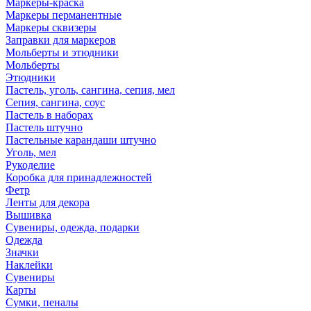
Маркеры-краска
Маркеры перманентные
Маркеры сквизеры
Заправки для маркеров
Мольберты и этюдники
Мольберты
Этюдники
Пастель, уголь, сангина, сепия, мел
Сепия, сангина, соус
Пастель в наборах
Пастель штучно
Пастельные карандаши штучно
Уголь, мел
Рукоделие
Коробка для принадлежностей
Фетр
Ленты для декора
Вышивка
Сувениры, одежда, подарки
Одежда
Значки
Наклейки
Сувениры
Карты
Сумки, пеналы