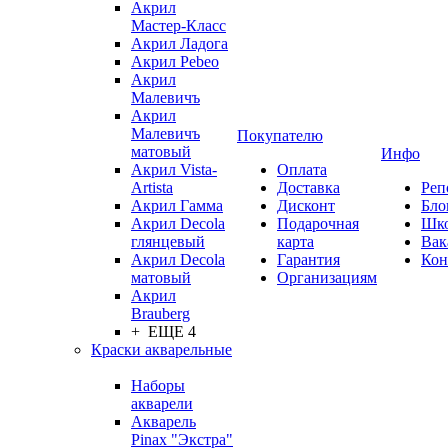
Акрил
Мастер-Класс
Акрил Ладога
Акрил Pebeo
Акрил
Малевичъ
Акрил
Малевичъ
Покупателю
матовый
Инфо
Акрил Vista-
Оплата
Artista
Доставка
Реп
Акрил Гамма
Дисконт
Бло
Акрил Decola
Подарочная
Шк
глянцевый
карта
Вак
Акрил Decola
Гарантия
Кон
матовый
Организациям
Акрил
Brauberg
+ ЕЩЕ 4
Краски акварельные
Наборы
акварели
Акварель
Pinax "Экстра"