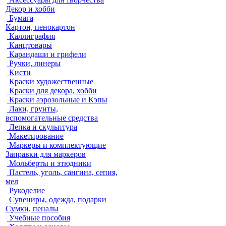
Декор и хобби
Бумага
Картон, пенокартон
Каллиграфия
Канцтовары
Карандаши и грифели
Ручки, линеры
Кисти
Краски художественные
Краски для декора, хобби
Краски аэрозольные и Кэпы
Лаки, грунты,
вспомогательные средства
Лепка и скульптура
Макетирование
Маркеры и комплектующие
Заправки для маркеров
Мольберты и этюдники
Пастель, уголь, сангина, сепия,
мел
Рукоделие
Сувениры, одежда, подарки
Сумки, пеналы
Учебные пособия