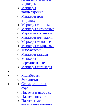
маркерам
Маркеры
канцелярские
Маркеры под
заправку
Маркеры с кистью
Маркеры акриловые
Маркеры восковые
Маркеры для ткани
Маркеры меловые
Маркеры спиртовые
Фломастеры
Маркеры-краска
Маркеры
перманентные
Маркеры сквизеры
Мольберты
Этюдники
Сепия, сангина,
соус
Пастель в наборах
Пастель штучно
Пастельные
карандаши штучно