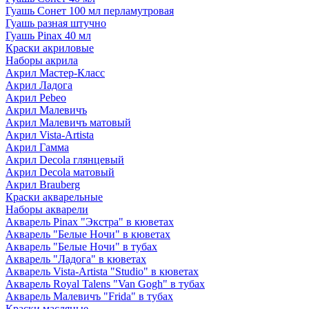
Гуашь Сонет 100 мл перламутровая
Гуашь разная штучно
Гуашь Pinax 40 мл
Краски акриловые
Наборы акрила
Акрил Мастер-Класс
Акрил Ладога
Акрил Pebeo
Акрил Малевичъ
Акрил Малевичъ матовый
Акрил Vista-Artista
Акрил Гамма
Акрил Decola глянцевый
Акрил Decola матовый
Акрил Brauberg
Краски акварельные
Наборы акварели
Акварель Pinax "Экстра" в кюветах
Акварель "Белые Ночи" в кюветах
Акварель "Белые Ночи" в тубах
Акварель "Ладога" в кюветах
Акварель Vista-Artista "Studio" в кюветах
Акварель Royal Talens "Van Gogh" в тубах
Акварель Малевичъ "Frida" в тубах
Краски масляные