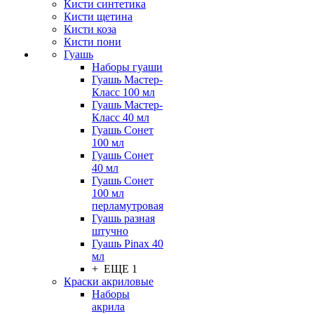
Кисти синтетика
Кисти щетина
Кисти коза
Кисти пони
Гуашь
Наборы гуаши
Гуашь Мастер-
Класс 100 мл
Гуашь Мастер-
Класс 40 мл
Гуашь Сонет
100 мл
Гуашь Сонет
40 мл
Гуашь Сонет
100 мл
перламутровая
Гуашь разная
штучно
Гуашь Pinax 40
мл
+ ЕЩЕ 1
Краски акриловые
Наборы
акрила