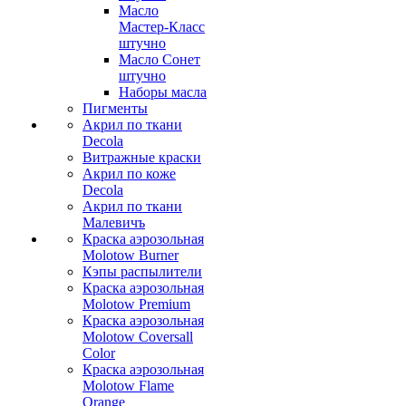
Масло
Мастер-Класс
штучно
Масло Сонет
штучно
Наборы масла
Пигменты
Акрил по ткани
Decola
Витражные краски
Акрил по коже
Decola
Акрил по ткани
Малевичъ
Краска аэрозольная
Molotow Burner
Кэпы распылители
Краска аэрозольная
Molotow Premium
Краска аэрозольная
Molotow Coversall
Color
Краска аэрозольная
Molotow Flame
Orange