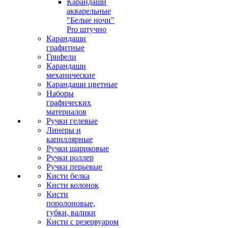
Карандаши
акварельные
"Белые ночи"
Pro штучно
Карандаши
графитные
Грифели
Карандаши
механические
Карандаши цветные
Наборы
графических
материалов
Ручки гелевые
Линеры и
капиллярные
Ручки шариковые
Ручки роллер
Ручки перьевые
Кисти белка
Кисти колонок
Кисти
поролоновые,
губки, валики
Кисти с резервуаром