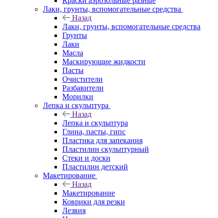
Краски аэрозольные разные
Лаки, грунты, вспомогательные средства
Назад
Лаки, грунты, вспомогательные средства
Грунты
Лаки
Масла
Маскирующие жидкости
Пасты
Очистители
Разбавители
Морилки
Лепка и скульптура
Назад
Лепка и скульптура
Глина, пасты, гипс
Пластика для запекания
Пластилин скульптурный
Стеки и доски
Пластилин детский
Макетирование
Назад
Макетирование
Коврики для резки
Лезвия