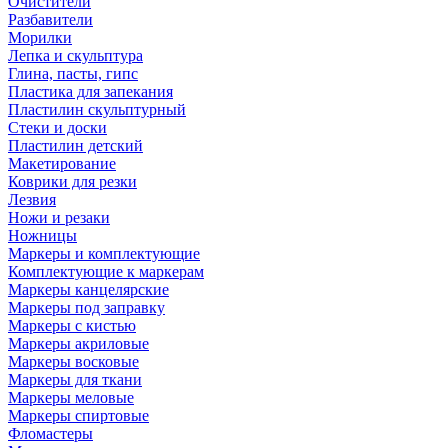
Очистители
Разбавители
Морилки
Лепка и скульптура
Глина, пасты, гипс
Пластика для запекания
Пластилин скульптурный
Стеки и доски
Пластилин детский
Макетирование
Коврики для резки
Лезвия
Ножи и резаки
Ножницы
Маркеры и комплектующие
Комплектующие к маркерам
Маркеры канцелярские
Маркеры под заправку
Маркеры с кистью
Маркеры акриловые
Маркеры восковые
Маркеры для ткани
Маркеры меловые
Маркеры спиртовые
Фломастеры