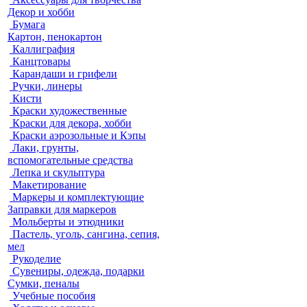
Декор и хобби
Бумага
Картон, пенокартон
Каллиграфия
Канцтовары
Карандаши и грифели
Ручки, линеры
Кисти
Краски художественные
Краски для декора, хобби
Краски аэрозольные и Кэпы
Лаки, грунты,
вспомогательные средства
Лепка и скульптура
Макетирование
Маркеры и комплектующие
Заправки для маркеров
Мольберты и этюдники
Пастель, уголь, сангина, сепия,
мел
Рукоделие
Сувениры, одежда, подарки
Сумки, пеналы
Учебные пособия