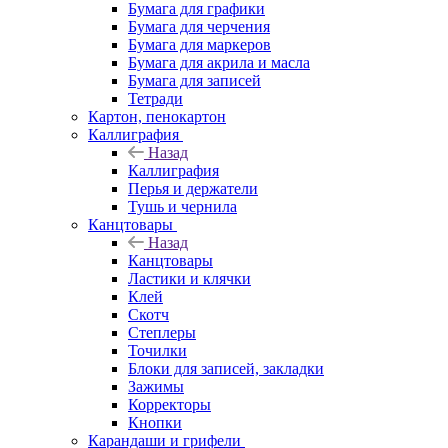
Бумага для графики
Бумага для черчения
Бумага для маркеров
Бумага для акрила и масла
Бумага для записей
Тетради
Картон, пенокартон
Каллиграфия
Назад
Каллиграфия
Перья и держатели
Тушь и чернила
Канцтовары
Назад
Канцтовары
Ластики и клячки
Клей
Скотч
Степлеры
Точилки
Блоки для записей, закладки
Зажимы
Корректоры
Кнопки
Карандаши и грифели