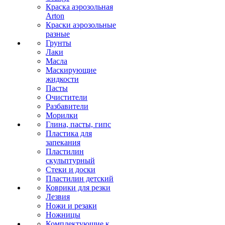
Краска аэрозольная
Arton
Краски аэрозольные
разные
Грунты
Лаки
Масла
Маскирующие
жидкости
Пасты
Очистители
Разбавители
Морилки
Глина, пасты, гипс
Пластика для
запекания
Пластилин
скульптурный
Стеки и доски
Пластилин детский
Коврики для резки
Лезвия
Ножи и резаки
Ножницы
Комплектующие к