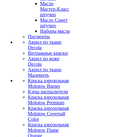
Масло
Мастер-Класс
штучно
Масло Сонет
штучно
Наборы масла
Пигменты
Акрил по ткани
Decola
Витражные краски
Акрил по коже
Decola
Акрил по ткани
Малевичъ
Краска аэрозольная
Molotow Burner
Кэпы распылители
Краска аэрозольная
Molotow Premium
Краска аэрозольная
Molotow Coversall
Color
Краска аэрозольная
Molotow Flame
Orange