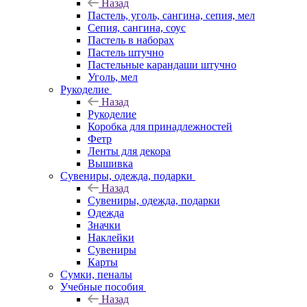
Назад
Пастель, уголь, сангина, сепия, мел
Сепия, сангина, соус
Пастель в наборах
Пастель штучно
Пастельные карандаши штучно
Уголь, мел
Рукоделие
Назад
Рукоделие
Коробка для принадлежностей
Фетр
Ленты для декора
Вышивка
Сувениры, одежда, подарки
Назад
Сувениры, одежда, подарки
Одежда
Значки
Наклейки
Сувениры
Карты
Сумки, пеналы
Учебные пособия
Назад