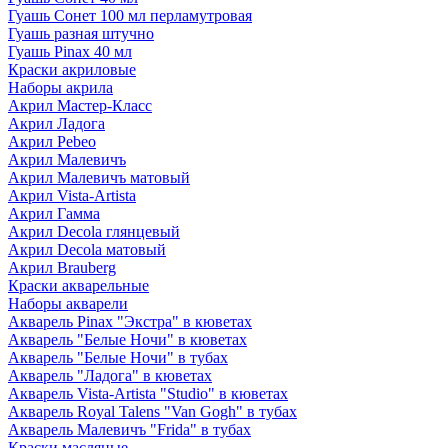
Гуашь Сонет 100 мл перламутровая
Гуашь разная штучно
Гуашь Pinax 40 мл
Краски акриловые
Наборы акрила
Акрил Мастер-Класс
Акрил Ладога
Акрил Pebeo
Акрил Малевичъ
Акрил Малевичъ матовый
Акрил Vista-Artista
Акрил Гамма
Акрил Decola глянцевый
Акрил Decola матовый
Акрил Brauberg
Краски акварельные
Наборы акварели
Акварель Pinax "Экстра" в кюветах
Акварель "Белые Ночи" в кюветах
Акварель "Белые Ночи" в тубах
Акварель "Ладога" в кюветах
Акварель Vista-Artista "Studio" в кюветах
Акварель Royal Talens "Van Gogh" в тубах
Акварель Малевичъ "Frida" в тубах
Краски масляные