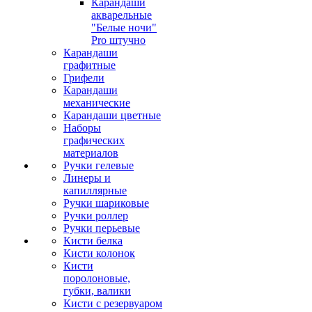
Карандаши
акварельные
"Белые ночи"
Pro штучно
Карандаши
графитные
Грифели
Карандаши
механические
Карандаши цветные
Наборы
графических
материалов
Ручки гелевые
Линеры и
капиллярные
Ручки шариковые
Ручки роллер
Ручки перьевые
Кисти белка
Кисти колонок
Кисти
поролоновые,
губки, валики
Кисти с резервуаром