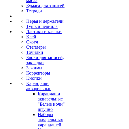
масла
Бумага для записей
Тетради
Перья и держатели
Тушь и чернила
Ластики и клячки
Клей
Скотч
Степлеры
Точилки
Блоки для записей,
закладки
Зажимы
Корректоры
Кнопки
Карандаши
акварельные
Карандаши
акварельные
"Белые ночи"
штучно
Наборы
акварельных
карандашей