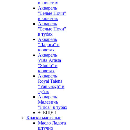
в кюветах
Акварель
"Белые Ночи"
в кюветах
Акварель
"Белые Ночи"
в тубах
Акварель
"Ладога" в
кюветах
Акварель
Vista-Artista
"Studio" в
кюветах
Акварель
Royal Talens
"Van Gogh" в
тубах
Акварель
Малевичъ
"Frida" в тубах
+ ЕЩЕ 1
Краски масляные
Масло Ладога
штучно