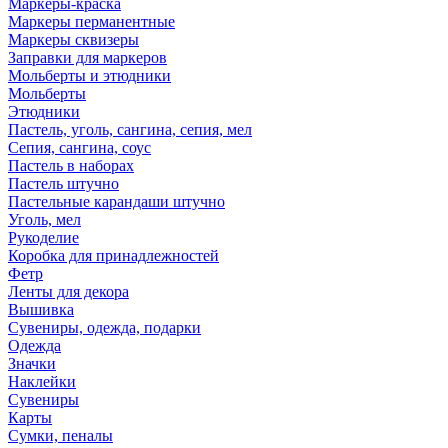
Маркеры-краска
Маркеры перманентные
Маркеры сквизеры
Заправки для маркеров
Мольберты и этюдники
Мольберты
Этюдники
Пастель, уголь, сангина, сепия, мел
Сепия, сангина, соус
Пастель в наборах
Пастель штучно
Пастельные карандаши штучно
Уголь, мел
Рукоделие
Коробка для принадлежностей
Фетр
Ленты для декора
Вышивка
Сувениры, одежда, подарки
Одежда
Значки
Наклейки
Сувениры
Карты
Сумки, пеналы