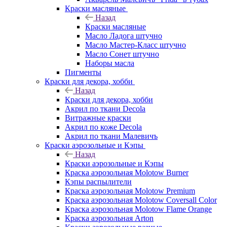
Краски масляные
Назад
Краски масляные
Масло Ладога штучно
Масло Мастер-Класс штучно
Масло Сонет штучно
Наборы масла
Пигменты
Краски для декора, хобби
Назад
Краски для декора, хобби
Акрил по ткани Decola
Витражные краски
Акрил по коже Decola
Акрил по ткани Малевичъ
Краски аэрозольные и Кэпы
Назад
Краски аэрозольные и Кэпы
Краска аэрозольная Molotow Burner
Кэпы распылители
Краска аэрозольная Molotow Premium
Краска аэрозольная Molotow Coversall Color
Краска аэрозольная Molotow Flame Orange
Краска аэрозольная Arton