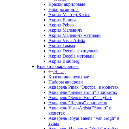
Краски акриловые
Наборы акрила
Акрил Мастер-Класс
Акрил Ладога
Акрил Pebeo
Акрил Малевичъ
Акрил Малевичъ матовый
Акрил Vista-Artista
Акрил Гамма
Акрил Decola глянцевый
Акрил Decola матовый
Акрил Brauberg
Краски акварельные
Назад
Краски акварельные
Наборы акварели
Акварель Pinax "Экстра" в кюветах
Акварель "Белые Ночи" в кюветах
Акварель "Белые Ночи" в тубах
Акварель "Ладога" в кюветах
Акварель Vista-Artista "Studio" в
кюветах
Акварель Royal Talens "Van Gogh" в
тубах
Акварель Малевичъ "Frida" в тубах