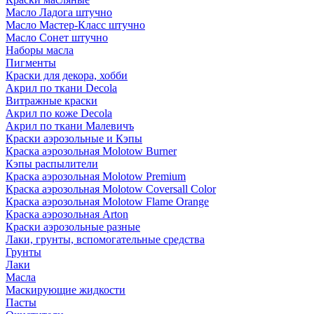
Масло Ладога штучно
Масло Мастер-Класс штучно
Масло Сонет штучно
Наборы масла
Пигменты
Краски для декора, хобби
Акрил по ткани Decola
Витражные краски
Акрил по коже Decola
Акрил по ткани Малевичъ
Краски аэрозольные и Кэпы
Краска аэрозольная Molotow Burner
Кэпы распылители
Краска аэрозольная Molotow Premium
Краска аэрозольная Molotow Coversall Color
Краска аэрозольная Molotow Flame Orange
Краска аэрозольная Arton
Краски аэрозольные разные
Лаки, грунты, вспомогательные средства
Грунты
Лаки
Масла
Маскирующие жидкости
Пасты