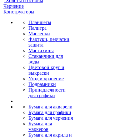
Холсты и основы
Черчение
Конструкторы
Планшеты
Палитра
Масленки
Фартуки, перчатки,
защита
Мастихины
Стаканчики для
воды
Цветовой круг и
выкраски
Уход и хранение
Подрамники
Принадлежности
для графики
Бумага для акварели
Бумага для графики
Бумага для черчения
Бумага для
маркеров
Бумага для акрила и