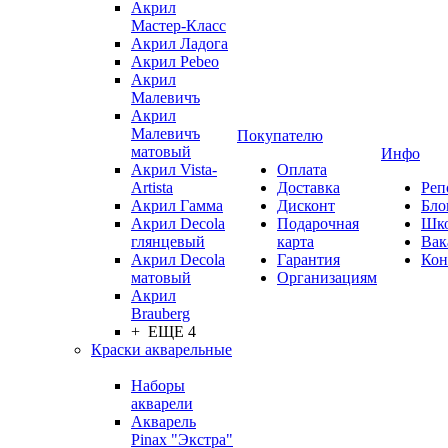
Акрил
Мастер-Класс
Акрил Ладога
Акрил Pebeo
Акрил
Малевичъ
Акрил
Малевичъ
Покупателю
матовый
Инфо
Акрил Vista-
Оплата
Artista
Доставка
Реп
Акрил Гамма
Дисконт
Бло
Акрил Decola
Подарочная
Шк
глянцевый
карта
Вак
Акрил Decola
Гарантия
Кон
матовый
Организациям
Акрил
Brauberg
+ ЕЩЕ 4
Краски акварельные
Наборы
акварели
Акварель
Pinax "Экстра"