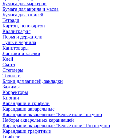
Бумага для маркеров
Бумага для акрила и масла
Бумага для записей
Тетради
Картон, пенокартон
Каллиграфия
Перья и держатели
Тушь и чернила
Канцтовары
Ластики и клячки
Клей
Скотч
Степлеры
Точилки
Блоки для записей, закладки
Зажимы
Корректоры
Кнопки
Карандаши и грифели
Карандаши акварельные
Карандаши акварельные "Белые ночи" штучно
Наборы акварельных карандашей
Карандаши акварельные "Белые ночи" Pro штучно
Карандаши графитные
Грифели