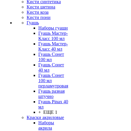
Кисти синтетика
Кисти щетина
Кисти коза
Кисти пони
Гуашь
Наборы гуаши
Гуашь Мастер-
Класс 100 мл
Гуашь Мастер-
Класс 40 мл
Гуашь Сонет
100 мл
Гуашь Сонет
40 мл
Гуашь Сонет
100 мл
перламутровая
Гуашь разная
штучно
Гуашь Pinax 40
мл
+ ЕЩЕ 1
Краски акриловые
Наборы
акрила