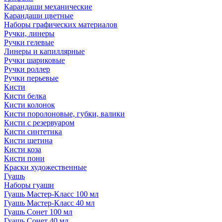
Карандаши механические
Карандаши цветные
Наборы графических материалов
Ручки, линеры
Ручки гелевые
Линеры и капиллярные
Ручки шариковые
Ручки роллер
Ручки перьевые
Кисти
Кисти белка
Кисти колонок
Кисти поролоновые, губки, валики
Кисти с резервуаром
Кисти синтетика
Кисти щетина
Кисти коза
Кисти пони
Краски художественные
Гуашь
Наборы гуаши
Гуашь Мастер-Класс 100 мл
Гуашь Мастер-Класс 40 мл
Гуашь Сонет 100 мл
Гуашь Сонет 40 мл