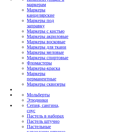
маркерам
Маркеры
канцелярские
Маркеры под
заправку
Маркеры с кистью
Маркеры акриловые
Маркеры восковые
Маркеры для ткани
Маркеры меловые
Маркеры спиртовые
Фломастеры
Маркеры-краска
Маркеры
перманентные
Маркеры сквизеры
Мольберты
Этюдники
Сепия, сангина,
соус
Пастель в наборах
Пастель штучно
Пастельные
карандаши штучно