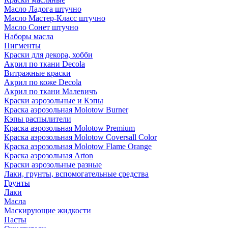
Масло Ладога штучно
Масло Мастер-Класс штучно
Масло Сонет штучно
Наборы масла
Пигменты
Краски для декора, хобби
Акрил по ткани Decola
Витражные краски
Акрил по коже Decola
Акрил по ткани Малевичъ
Краски аэрозольные и Кэпы
Краска аэрозольная Molotow Burner
Кэпы распылители
Краска аэрозольная Molotow Premium
Краска аэрозольная Molotow Coversall Color
Краска аэрозольная Molotow Flame Orange
Краска аэрозольная Arton
Краски аэрозольные разные
Лаки, грунты, вспомогательные средства
Грунты
Лаки
Масла
Маскирующие жидкости
Пасты