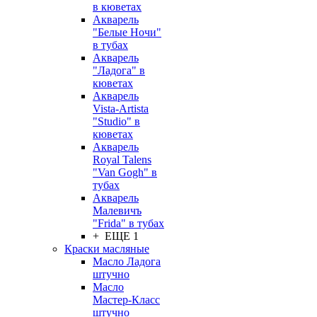
в кюветах
Акварель
"Белые Ночи"
в тубах
Акварель
"Ладога" в
кюветах
Акварель
Vista-Artista
"Studio" в
кюветах
Акварель
Royal Talens
"Van Gogh" в
тубах
Акварель
Малевичъ
"Frida" в тубах
+ ЕЩЕ 1
Краски масляные
Масло Ладога
штучно
Масло
Мастер-Класс
штучно