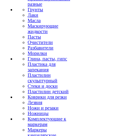
разные
Грунты
Лаки
Масла
Маскирующие
жидкости
Пасты
Очистители
Разбавители
Морилки
Глина, пасты, гипс
Пластика для
запекания
Пластилин
скульптурный
Стеки и доски
Пластилин детский
Коврики для резки
Лезвия
Ножи и резаки
Ножницы
Комплектующие к
маркерам
Маркеры
канцелярские