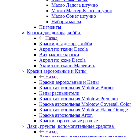
Масло Ладога штучно
Масло Мастер-Класс штучно
Масло Сонет штучно
Наборы масла
Пигменты
Краски для декора, хобби
Назад
Краски для декора, хобби
Акрил по ткани Decola
Витражные краски
Акрил по коже Decola
Акрил по ткани Малевичъ
Краски аэрозольные и Кэпы
Назад
Краски аэрозольные и Кэпы
Краска аэрозольная Molotow Burner
Кэпы распылители
Краска аэрозольная Molotow Premium
Краска аэрозольная Molotow Coversall Color
Краска аэрозольная Molotow Flame Orange
Краска аэрозольная Arton
Краски аэрозольные разные
Лаки, грунты, вспомогательные средства
Назад