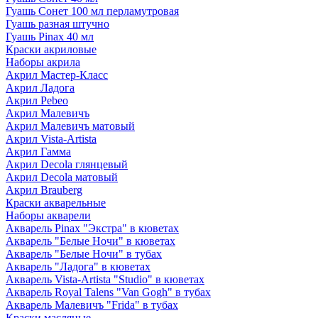
Гуашь Сонет 100 мл перламутровая
Гуашь разная штучно
Гуашь Pinax 40 мл
Краски акриловые
Наборы акрила
Акрил Мастер-Класс
Акрил Ладога
Акрил Pebeo
Акрил Малевичъ
Акрил Малевичъ матовый
Акрил Vista-Artista
Акрил Гамма
Акрил Decola глянцевый
Акрил Decola матовый
Акрил Brauberg
Краски акварельные
Наборы акварели
Акварель Pinax "Экстра" в кюветах
Акварель "Белые Ночи" в кюветах
Акварель "Белые Ночи" в тубах
Акварель "Ладога" в кюветах
Акварель Vista-Artista "Studio" в кюветах
Акварель Royal Talens "Van Gogh" в тубах
Акварель Малевичъ "Frida" в тубах
Краски масляные