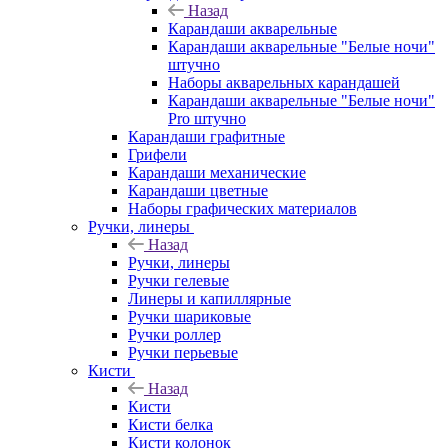
Назад
Карандаши акварельные
Карандаши акварельные "Белые ночи"
штучно
Наборы акварельных карандашей
Карандаши акварельные "Белые ночи"
Pro штучно
Карандаши графитные
Грифели
Карандаши механические
Карандаши цветные
Наборы графических материалов
Ручки, линеры
Назад
Ручки, линеры
Ручки гелевые
Линеры и капиллярные
Ручки шариковые
Ручки роллер
Ручки перьевые
Кисти
Назад
Кисти
Кисти белка
Кисти колонок