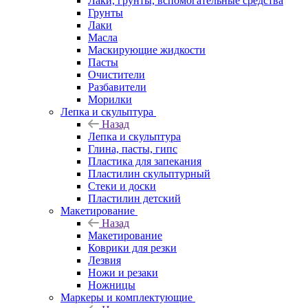
Лаки, грунты, вспомогательные средства
Грунты
Лаки
Масла
Маскирующие жидкости
Пасты
Очистители
Разбавители
Морилки
Лепка и скульптура
Назад
Лепка и скульптура
Глина, пасты, гипс
Пластика для запекания
Пластилин скульптурный
Стеки и доски
Пластилин детский
Макетирование
Назад
Макетирование
Коврики для резки
Лезвия
Ножи и резаки
Ножницы
Маркеры и комплектующие