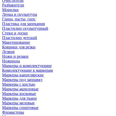
Очистители
Разбавители
Морилки
Лепка и скульптура
Глина, пасты, гипс
Пластика для запекания
Пластилин скульптурный
Стеки и доски
Пластилин детский
Макетирование
Коврики для резки
Лезвия
Ножи и резаки
Ножницы
Маркеры и комплектующие
Комплектующие к маркерам
Маркеры канцелярские
Маркеры под заправку
Маркеры с кистью
Маркеры акриловые
Маркеры восковые
Маркеры для ткани
Маркеры меловые
Маркеры спиртовые
Фломастеры