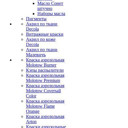
Масло Сонет
штучно
Наборы масла
Пигменты
Акрил по ткани
Decola
Витражные краски
Акрил по коже
Decola
Акрил по ткани
Малевичъ
Краска аэрозольная
Molotow Burner
Кэпы распылители
Краска аэрозольная
Molotow Premium
Краска аэрозольная
Molotow Coversall
Color
Краска аэрозольная
Molotow Flame
Orange
Краска аэрозольная
Arton
Краски аэрозольные