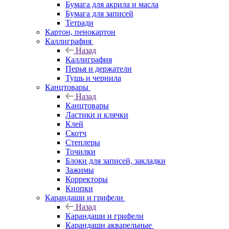
Бумага для акрила и масла
Бумага для записей
Тетради
Картон, пенокартон
Каллиграфия
Назад
Каллиграфия
Перья и держатели
Тушь и чернила
Канцтовары
Назад
Канцтовары
Ластики и клячки
Клей
Скотч
Степлеры
Точилки
Блоки для записей, закладки
Зажимы
Корректоры
Кнопки
Карандаши и грифели
Назад
Карандаши и грифели
Карандаши акварельные