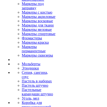
Маркеры под
заправку
Маркеры с кистью
Маркеры акриловые
Маркеры восковые
Маркеры для ткани
Маркеры меловые
Маркеры спиртовые
Фломастеры
Маркеры-краска
Маркеры
перманентные
Маркеры сквизеры
Мольберты
Этюдники
Сепия, сангина,
соус
Пастель в наборах
Пастель штучно
Пастельные
карандаши штучно
Уголь, мел
Коробка для
принадлежностей