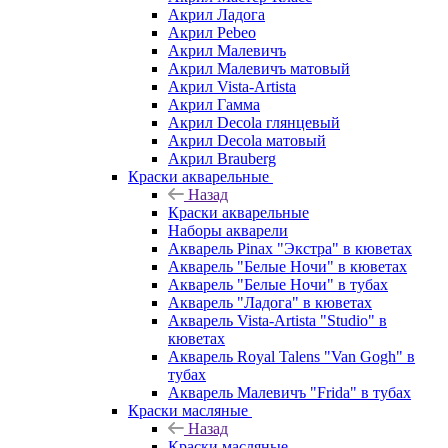
Акрил Ладога
Акрил Pebeo
Акрил Малевичъ
Акрил Малевичъ матовый
Акрил Vista-Artista
Акрил Гамма
Акрил Decola глянцевый
Акрил Decola матовый
Акрил Brauberg
Краски акварельные
Назад
Краски акварельные
Наборы акварели
Акварель Pinax "Экстра" в кюветах
Акварель "Белые Ночи" в кюветах
Акварель "Белые Ночи" в тубах
Акварель "Ладога" в кюветах
Акварель Vista-Artista "Studio" в
кюветах
Акварель Royal Talens "Van Gogh" в
тубах
Акварель Малевичъ "Frida" в тубах
Краски масляные
Назад
Краски масляные