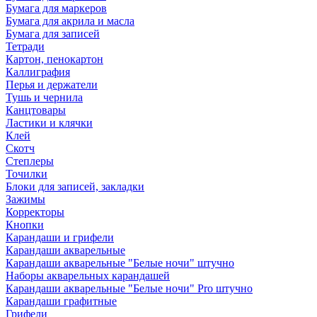
Бумага для маркеров
Бумага для акрила и масла
Бумага для записей
Тетради
Картон, пенокартон
Каллиграфия
Перья и держатели
Тушь и чернила
Канцтовары
Ластики и клячки
Клей
Скотч
Степлеры
Точилки
Блоки для записей, закладки
Зажимы
Корректоры
Кнопки
Карандаши и грифели
Карандаши акварельные
Карандаши акварельные "Белые ночи" штучно
Наборы акварельных карандашей
Карандаши акварельные "Белые ночи" Pro штучно
Карандаши графитные
Грифели