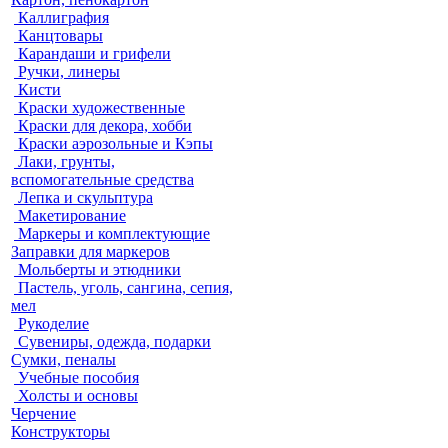
Каллиграфия
Канцтовары
Карандаши и грифели
Ручки, линеры
Кисти
Краски художественные
Краски для декора, хобби
Краски аэрозольные и Кэпы
Лаки, грунты,
вспомогательные средства
Лепка и скульптура
Макетирование
Маркеры и комплектующие
Заправки для маркеров
Мольберты и этюдники
Пастель, уголь, сангина, сепия,
мел
Рукоделие
Сувениры, одежда, подарки
Сумки, пеналы
Учебные пособия
Холсты и основы
Черчение
Конструкторы