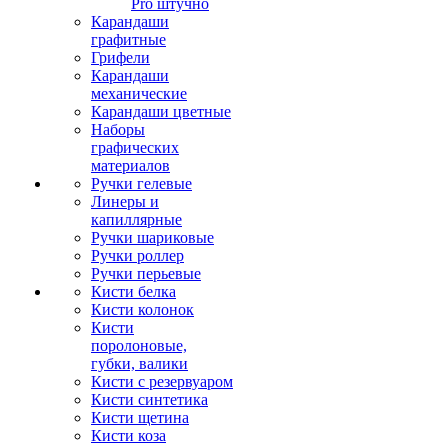
Pro штучно
Карандаши
графитные
Грифели
Карандаши
механические
Карандаши цветные
Наборы
графических
материалов
Ручки гелевые
Линеры и
капиллярные
Ручки шариковые
Ручки роллер
Ручки перьевые
Кисти белка
Кисти колонок
Кисти
поролоновые,
губки, валики
Кисти с резервуаром
Кисти синтетика
Кисти щетина
Кисти коза