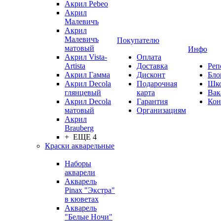
Акрил Pebeo
Акрил
Малевичъ
Акрил
Малевичъ
Покупателю
матовый
Инфо
Акрил Vista-
Оплата
Artista
Доставка
Реп
Акрил Гамма
Дисконт
Бло
Акрил Decola
Подарочная
Шк
глянцевый
карта
Вак
Акрил Decola
Гарантия
Кон
матовый
Организациям
Акрил
Brauberg
+ ЕЩЕ 4
Краски акварельные
Наборы
акварели
Акварель
Pinax "Экстра"
в кюветах
Акварель
"Белые Ночи"