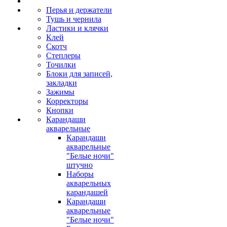
Перья и держатели
Тушь и чернила
Ластики и клячки
Клей
Скотч
Степлеры
Точилки
Блоки для записей,
закладки
Зажимы
Корректоры
Кнопки
Карандаши
акварельные
Карандаши
акварельные
"Белые ночи"
штучно
Наборы
акварельных
карандашей
Карандаши
акварельные
"Белые ночи"