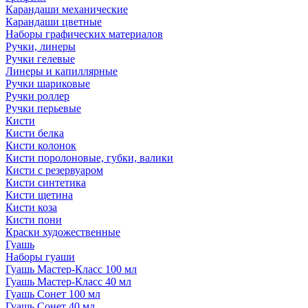
Карандаши механические
Карандаши цветные
Наборы графических материалов
Ручки, линеры
Ручки гелевые
Линеры и капиллярные
Ручки шариковые
Ручки роллер
Ручки перьевые
Кисти
Кисти белка
Кисти колонок
Кисти поролоновые, губки, валики
Кисти с резервуаром
Кисти синтетика
Кисти щетина
Кисти коза
Кисти пони
Краски художественные
Гуашь
Наборы гуаши
Гуашь Мастер-Класс 100 мл
Гуашь Мастер-Класс 40 мл
Гуашь Сонет 100 мл
Гуашь Сонет 40 мл