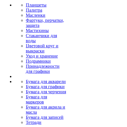
Планшеты
Палитра
Масленки
Фартуки, перчатки,
защита
Мастихины
Стаканчики для
воды
Цветовой круг и
выкраски
Уход и хранение
Подрамники
Принадлежности
для графики
Бумага для акварели
Бумага для графики
Бумага для черчения
Бумага для
маркеров
Бумага для акрила и
масла
Бумага для записей
Тетради