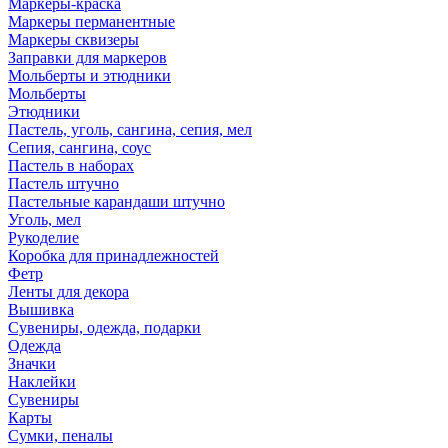
Маркеры-краска
Маркеры перманентные
Маркеры сквизеры
Заправки для маркеров
Мольберты и этюдники
Мольберты
Этюдники
Пастель, уголь, сангина, сепия, мел
Сепия, сангина, соус
Пастель в наборах
Пастель штучно
Пастельные карандаши штучно
Уголь, мел
Рукоделие
Коробка для принадлежностей
Фетр
Ленты для декора
Вышивка
Сувениры, одежда, подарки
Одежда
Значки
Наклейки
Сувениры
Карты
Сумки, пеналы