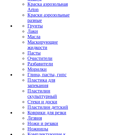
Краска аэрозольная
Arton
Краски аэрозольные
разные
Грунты
Лаки
Масла
Маскирующие
жидкости
Пасты
Очистители
Разбавители
Морилки
Глина, пасты, гипс
Пластика для
запекания
Пластилин
скульптурный
Стеки и доски
Пластилин детский
Коврики для резки
Лезвия
Ножи и резаки
Ножницы
Комплектующие к