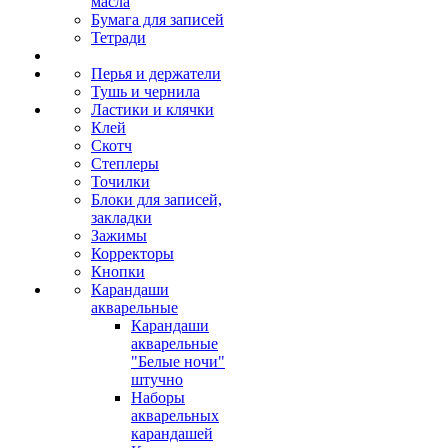
масла
Бумага для записей
Тетради
Перья и держатели
Тушь и чернила
Ластики и клячки
Клей
Скотч
Степлеры
Точилки
Блоки для записей,
закладки
Зажимы
Корректоры
Кнопки
Карандаши
акварельные
Карандаши
акварельные
"Белые ночи"
штучно
Наборы
акварельных
карандашей