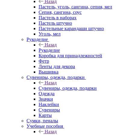
Назад
Пастель, уголь, сангина, сепия, мел
Сепия, сангина, соус
Пастель в наборах
Пастель штучно
Пастельные карандаши штучно
Уголь, мел
Рукоделие
Назад
Рукоделие
Коробка для принадлежностей
Фетр
Ленты для декора
Вышивка
Сувениры, одежда, подарки
Назад
Сувениры, одежда, подарки
Одежда
Значки
Наклейки
Сувениры
Карты
Сумки, пеналы
Учебные пособия
Назад