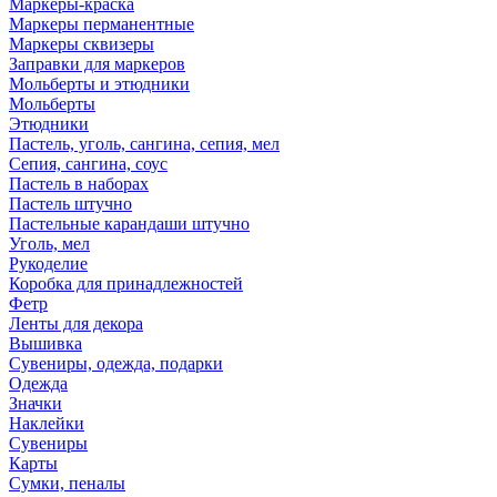
Маркеры-краска
Маркеры перманентные
Маркеры сквизеры
Заправки для маркеров
Мольберты и этюдники
Мольберты
Этюдники
Пастель, уголь, сангина, сепия, мел
Сепия, сангина, соус
Пастель в наборах
Пастель штучно
Пастельные карандаши штучно
Уголь, мел
Рукоделие
Коробка для принадлежностей
Фетр
Ленты для декора
Вышивка
Сувениры, одежда, подарки
Одежда
Значки
Наклейки
Сувениры
Карты
Сумки, пеналы