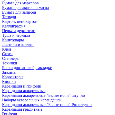
Бумага для маркеров
Бумага для акрила и масла
Бумага для записей
Тетради
Картон, пенокартон
Каллиграфия
Перья и держатели
Тушь и чернила
Канцтовары
Ластики и клячки
Клей
Скотч
Степлеры
Точилки
Блоки для записей, закладки
Зажимы
Корректоры
Кнопки
Карандаши и грифели
Карандаши акварельные
Карандаши акварельные "Белые ночи" штучно
Наборы акварельных карандашей
Карандаши акварельные "Белые ночи" Pro штучно
Карандаши графитные
Грифели