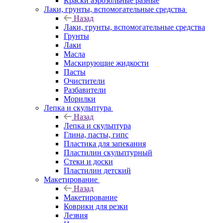
Краски аэрозольные разные
Лаки, грунты, вспомогательные средства
Назад
Лаки, грунты, вспомогательные средства
Грунты
Лаки
Масла
Маскирующие жидкости
Пасты
Очистители
Разбавители
Морилки
Лепка и скульптура
Назад
Лепка и скульптура
Глина, пасты, гипс
Пластика для запекания
Пластилин скульптурный
Стеки и доски
Пластилин детский
Макетирование
Назад
Макетирование
Коврики для резки
Лезвия