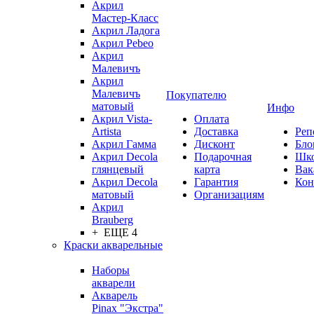
Акрил
Мастер-Класс
Акрил Ладога
Акрил Pebeo
Акрил
Малевичъ
Акрил
Малевичъ
Покупателю
матовый
Инфо
Акрил Vista-
Оплата
Artista
Доставка
Реп
Акрил Гамма
Дисконт
Бло
Акрил Decola
Подарочная
Шк
глянцевый
карта
Вак
Акрил Decola
Гарантия
Кон
матовый
Организациям
Акрил
Brauberg
+ ЕЩЕ 4
Краски акварельные
Наборы
акварели
Акварель
Pinax "Экстра"