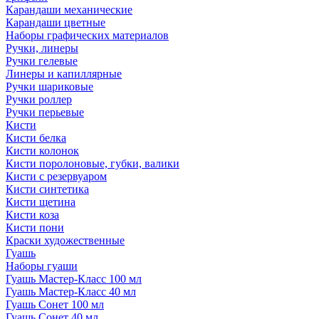
Карандаши механические
Карандаши цветные
Наборы графических материалов
Ручки, линеры
Ручки гелевые
Линеры и капиллярные
Ручки шариковые
Ручки роллер
Ручки перьевые
Кисти
Кисти белка
Кисти колонок
Кисти поролоновые, губки, валики
Кисти с резервуаром
Кисти синтетика
Кисти щетина
Кисти коза
Кисти пони
Краски художественные
Гуашь
Наборы гуаши
Гуашь Мастер-Класс 100 мл
Гуашь Мастер-Класс 40 мл
Гуашь Сонет 100 мл
Гуашь Сонет 40 мл