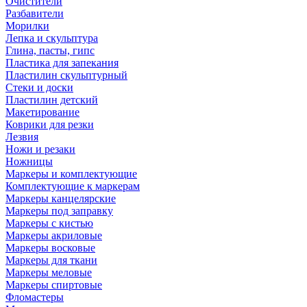
Очистители
Разбавители
Морилки
Лепка и скульптура
Глина, пасты, гипс
Пластика для запекания
Пластилин скульптурный
Стеки и доски
Пластилин детский
Макетирование
Коврики для резки
Лезвия
Ножи и резаки
Ножницы
Маркеры и комплектующие
Комплектующие к маркерам
Маркеры канцелярские
Маркеры под заправку
Маркеры с кистью
Маркеры акриловые
Маркеры восковые
Маркеры для ткани
Маркеры меловые
Маркеры спиртовые
Фломастеры