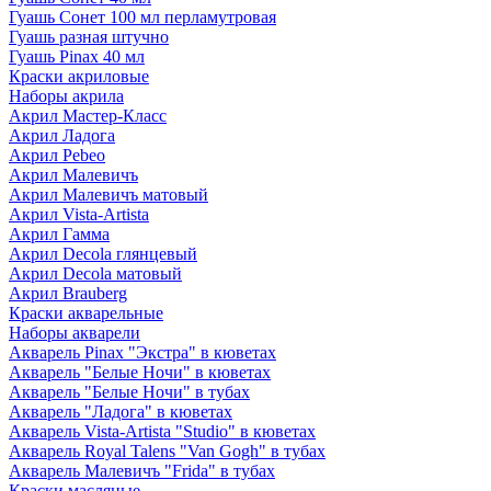
Гуашь Сонет 100 мл перламутровая
Гуашь разная штучно
Гуашь Pinax 40 мл
Краски акриловые
Наборы акрила
Акрил Мастер-Класс
Акрил Ладога
Акрил Pebeo
Акрил Малевичъ
Акрил Малевичъ матовый
Акрил Vista-Artista
Акрил Гамма
Акрил Decola глянцевый
Акрил Decola матовый
Акрил Brauberg
Краски акварельные
Наборы акварели
Акварель Pinax "Экстра" в кюветах
Акварель "Белые Ночи" в кюветах
Акварель "Белые Ночи" в тубах
Акварель "Ладога" в кюветах
Акварель Vista-Artista "Studio" в кюветах
Акварель Royal Talens "Van Gogh" в тубах
Акварель Малевичъ "Frida" в тубах
Краски масляные