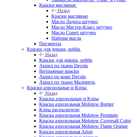
Краски масляные
Назад
Краски масляные
Масло Ладога штучно
Масло Мастер-Класс штучно
Масло Сонет штучно
Наборы масла
Пигменты
Краски для декора, хобби
Назад
Краски для декора, хобби
Акрил по ткани Decola
Витражные краски
Акрил по коже Decola
Акрил по ткани Малевичъ
Краски аэрозольные и Кэпы
Назад
Краски аэрозольные и Кэпы
Краска аэрозольная Molotow Burner
Кэпы распылители
Краска аэрозольная Molotow Premium
Краска аэрозольная Molotow Coversall Color
Краска аэрозольная Molotow Flame Orange
Краска аэрозольная Arton