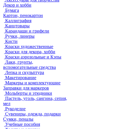
Декор и хобби
Бумага
Картон, пенокартон
Каллиграфия
Канцтовары
Карандаши и грифели
Ручки, линеры
Кисти
Краски художественные
Краски для декора, хобби
Краски аэрозольные и Кэпы
Лаки, грунты,
вспомогательные средства
Лепка и скульптура
Макетирование
Маркеры и комплектующие
Заправки для маркеров
Мольберты и этюдники
Пастель, уголь, сангина, сепия,
мел
Рукоделие
Сувениры, одежда, подарки
Сумки, пеналы
Учебные пособия