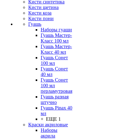
Кисти синтетика
Кисти щетина
Кисти коза
Кисти пони
Гуашь
Наборы гуаши
Гуашь Мастер-
Класс 100 мл
Гуашь Мастер-
Класс 40 мл
Гуашь Сонет
100 мл
Гуашь Сонет
40 мл
Гуашь Сонет
100 мл
перламутровая
Гуашь разная
штучно
Гуашь Pinax 40
мл
+ ЕЩЕ 1
Краски акриловые
Наборы
акрила