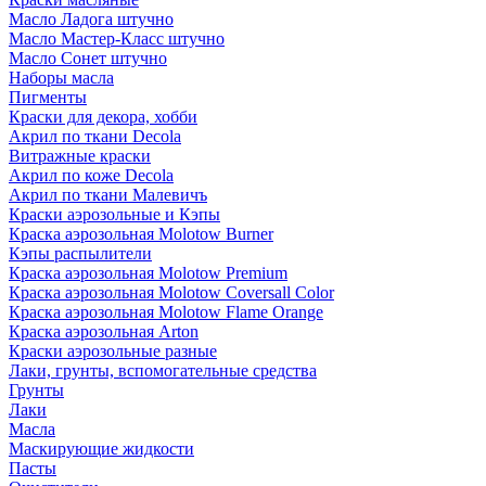
Масло Ладога штучно
Масло Мастер-Класс штучно
Масло Сонет штучно
Наборы масла
Пигменты
Краски для декора, хобби
Акрил по ткани Decola
Витражные краски
Акрил по коже Decola
Акрил по ткани Малевичъ
Краски аэрозольные и Кэпы
Краска аэрозольная Molotow Burner
Кэпы распылители
Краска аэрозольная Molotow Premium
Краска аэрозольная Molotow Coversall Color
Краска аэрозольная Molotow Flame Orange
Краска аэрозольная Arton
Краски аэрозольные разные
Лаки, грунты, вспомогательные средства
Грунты
Лаки
Масла
Маскирующие жидкости
Пасты