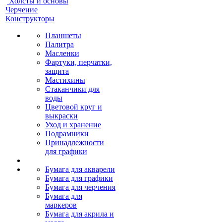
Холсты и основы
Черчение
Конструкторы
Планшеты
Палитра
Масленки
Фартуки, перчатки,
защита
Мастихины
Стаканчики для
воды
Цветовой круг и
выкраски
Уход и хранение
Подрамники
Принадлежности
для графики
Бумага для акварели
Бумага для графики
Бумага для черчения
Бумага для
маркеров
Бумага для акрила и