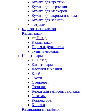
Бумага для графики
Бумага для черчения
Бумага для маркеров
Бумага для акрила и масла
Бумага для записей
Тетради
Картон, пенокартон
Каллиграфия
Назад
Каллиграфия
Перья и держатели
Тушь и чернила
Канцтовары
Назад
Канцтовары
Ластики и клячки
Клей
Скотч
Степлеры
Точилки
Блоки для записей, закладки
Зажимы
Корректоры
Кнопки
Карандаши и грифели