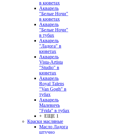
в кюветах
Акварель
"Белые Ночи"
в кюветах
Акварель
"Белые Ночи"
в тубах
Акварель
"Ладога" в
кюветах
Акварель
Vista-Artista
"Studio" в
кюветах
Акварель
Royal Talens
"Van Gogh" в
тубах
Акварель
Малевичъ
"Frida" в тубах
+ ЕЩЕ 1
Краски масляные
Масло Ладога
штучно