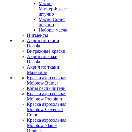
Масло
Мастер-Класс
штучно
Масло Сонет
штучно
Наборы масла
Пигменты
Акрил по ткани
Decola
Витражные краски
Акрил по коже
Decola
Акрил по ткани
Малевичъ
Краска аэрозольная
Molotow Burner
Кэпы распылители
Краска аэрозольная
Molotow Premium
Краска аэрозольная
Molotow Coversall
Color
Краска аэрозольная
Molotow Flame
Orange