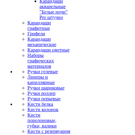
Карандаши
акварельные
"Белые ночи"
Pro штучно
Карандаши
графитные
Грифели
Карандаши
механические
Карандаши цветные
Наборы
графических
материалов
Ручки гелевые
Линеры и
капиллярные
Ручки шариковые
Ручки роллер
Ручки перьевые
Кисти белка
Кисти колонок
Кисти
поролоновые,
губки, валики
Кисти с резервуаром