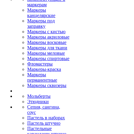
маркерам
Маркеры
канцелярские
Маркеры под
заправку
Маркеры с кистью
Маркеры акриловые
Маркеры восковые
Маркеры для ткани
Маркеры меловые
Маркеры спиртовые
Фломастеры
Маркеры-краска
Маркеры
перманентные
Маркеры сквизеры
Мольберты
Этюдники
Сепия, сангина,
соус
Пастель в наборах
Пастель штучно
Пастельные
карандаши штучно