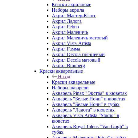
Краски акриловые
Наборы акрила
Акрил Мастер-Класс
Акрил Ладога
Акрил Pebeo
Акрил Малевичъ
Акрил Малевичъ матовый
Акрил Vista-Artista
Акрил Гамма
Акрил Decola глянцевый
Акрил Decola матовый
Акрил Brauberg
Краски акварельные
Назад
Краски акварельные
Наборы акварели
Акварель Pinax "Экстра" в кюветах
Акварель "Белые Ночи" в кюветах
Акварель "Белые Ночи" в тубах
Акварель "Ладога" в кюветах
Акварель Vista-Artista "Studio" в
кюветах
Акварель Royal Talens "Van Gogh" в
тубах
Акварель Малевичъ "Frida" в тубах