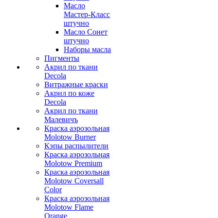
Масло
Мастер-Класс
штучно
Масло Сонет
штучно
Наборы масла
Пигменты
Акрил по ткани
Decola
Витражные краски
Акрил по коже
Decola
Акрил по ткани
Малевичъ
Краска аэрозольная
Molotow Burner
Кэпы распылители
Краска аэрозольная
Molotow Premium
Краска аэрозольная
Molotow Coversall
Color
Краска аэрозольная
Molotow Flame
Orange