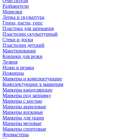
Очистители
Разбавители
Морилки
Лепка и скульптура
Глина, пасты, гипс
Пластика для запекания
Пластилин скульптурный
Стеки и доски
Пластилин детский
Макетирование
Коврики для резки
Лезвия
Ножи и резаки
Ножницы
Маркеры и комплектующие
Комплектующие к маркерам
Маркеры канцелярские
Маркеры под заправку
Маркеры с кистью
Маркеры акриловые
Маркеры восковые
Маркеры для ткани
Маркеры меловые
Маркеры спиртовые
Фломастеры