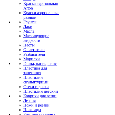
Краска аэрозольная
Arton
Краски аэрозольные
разные
Грунты
Лаки
Масла
Маскирующие
жидкости
Пасты
Очистители
Разбавители
Морилки
Глина, пасты, гипс
Пластика для
запекания
Пластилин
скульптурный
Стеки и доски
Пластилин детский
Коврики для резки
Лезвия
Ножи и резаки
Ножницы
Комплектующие к