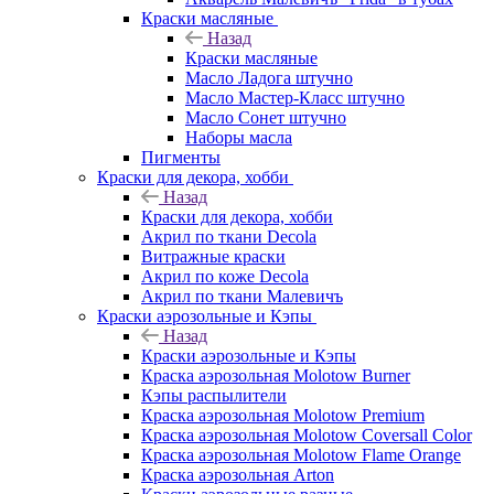
Краски масляные
Назад
Краски масляные
Масло Ладога штучно
Масло Мастер-Класс штучно
Масло Сонет штучно
Наборы масла
Пигменты
Краски для декора, хобби
Назад
Краски для декора, хобби
Акрил по ткани Decola
Витражные краски
Акрил по коже Decola
Акрил по ткани Малевичъ
Краски аэрозольные и Кэпы
Назад
Краски аэрозольные и Кэпы
Краска аэрозольная Molotow Burner
Кэпы распылители
Краска аэрозольная Molotow Premium
Краска аэрозольная Molotow Coversall Color
Краска аэрозольная Molotow Flame Orange
Краска аэрозольная Arton