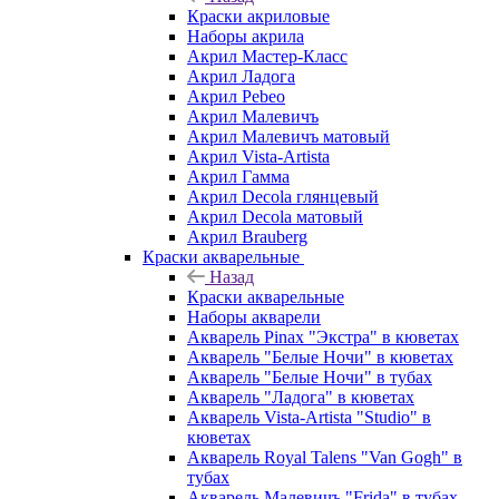
Краски акриловые
Наборы акрила
Акрил Мастер-Класс
Акрил Ладога
Акрил Pebeo
Акрил Малевичъ
Акрил Малевичъ матовый
Акрил Vista-Artista
Акрил Гамма
Акрил Decola глянцевый
Акрил Decola матовый
Акрил Brauberg
Краски акварельные
Назад
Краски акварельные
Наборы акварели
Акварель Pinax "Экстра" в кюветах
Акварель "Белые Ночи" в кюветах
Акварель "Белые Ночи" в тубах
Акварель "Ладога" в кюветах
Акварель Vista-Artista "Studio" в
кюветах
Акварель Royal Talens "Van Gogh" в
тубах
Акварель Малевичъ "Frida" в тубах