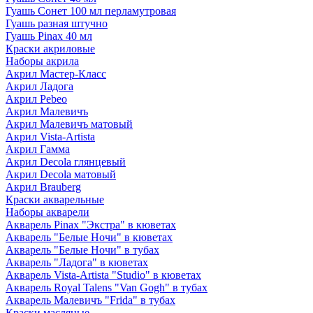
Гуашь Сонет 100 мл перламутровая
Гуашь разная штучно
Гуашь Pinax 40 мл
Краски акриловые
Наборы акрила
Акрил Мастер-Класс
Акрил Ладога
Акрил Pebeo
Акрил Малевичъ
Акрил Малевичъ матовый
Акрил Vista-Artista
Акрил Гамма
Акрил Decola глянцевый
Акрил Decola матовый
Акрил Brauberg
Краски акварельные
Наборы акварели
Акварель Pinax "Экстра" в кюветах
Акварель "Белые Ночи" в кюветах
Акварель "Белые Ночи" в тубах
Акварель "Ладога" в кюветах
Акварель Vista-Artista "Studio" в кюветах
Акварель Royal Talens "Van Gogh" в тубах
Акварель Малевичъ "Frida" в тубах
Краски масляные