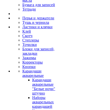
масла
Бумага для записей
Тетради
Перья и держатели
Тушь и чернила
Ластики и клячки
Клей
Скотч
Степлеры
Точилки
Блоки для записей,
закладки
Зажимы
Корректоры
Кнопки
Карандаши
акварельные
Карандаши
акварельные
"Белые ночи"
штучно
Наборы
акварельных
карандашей