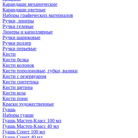
Карандаши механические
Карандаши цветные
Наборы графических материалов
Ручки, линеры
Ручки гелевые
Линеры и капиллярные
Ручки шариковые
Ручки роллер
Ручки перьевые
Кисти
Кисти белка
Кисти колонок
Кисти поролоновые, губки, валики
Кисти с резервуаром
Кисти синтетика
Кисти щетина
Кисти коза
Кисти пони
Краски художественные
Гуашь
Наборы гуаши
Гуашь Мастер-Класс 100 мл
Гуашь Мастер-Класс 40 мл
Гуашь Сонет 100 мл
Гуашь Сонет 40 мл