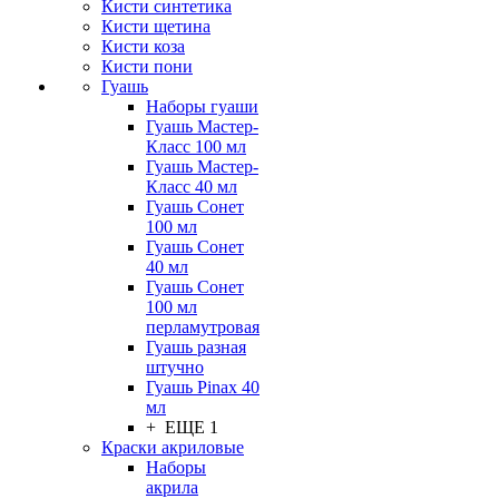
Кисти синтетика
Кисти щетина
Кисти коза
Кисти пони
Гуашь
Наборы гуаши
Гуашь Мастер-
Класс 100 мл
Гуашь Мастер-
Класс 40 мл
Гуашь Сонет
100 мл
Гуашь Сонет
40 мл
Гуашь Сонет
100 мл
перламутровая
Гуашь разная
штучно
Гуашь Pinax 40
мл
+ ЕЩЕ 1
Краски акриловые
Наборы
акрила