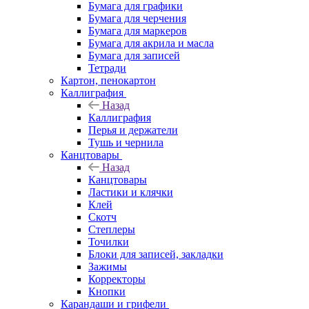
Бумага для графики
Бумага для черчения
Бумага для маркеров
Бумага для акрила и масла
Бумага для записей
Тетради
Картон, пенокартон
Каллиграфия
Назад
Каллиграфия
Перья и держатели
Тушь и чернила
Канцтовары
Назад
Канцтовары
Ластики и клячки
Клей
Скотч
Степлеры
Точилки
Блоки для записей, закладки
Зажимы
Корректоры
Кнопки
Карандаши и грифели