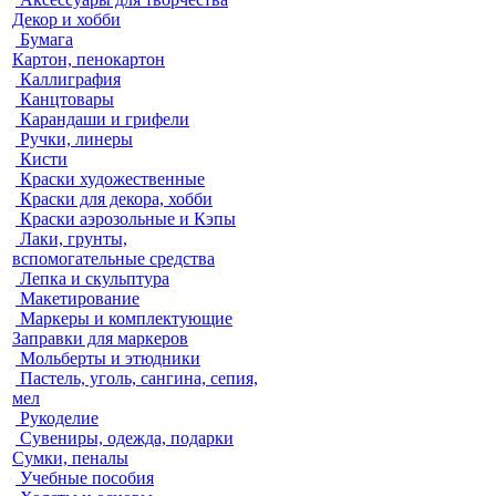
Декор и хобби
Бумага
Картон, пенокартон
Каллиграфия
Канцтовары
Карандаши и грифели
Ручки, линеры
Кисти
Краски художественные
Краски для декора, хобби
Краски аэрозольные и Кэпы
Лаки, грунты,
вспомогательные средства
Лепка и скульптура
Макетирование
Маркеры и комплектующие
Заправки для маркеров
Мольберты и этюдники
Пастель, уголь, сангина, сепия,
мел
Рукоделие
Сувениры, одежда, подарки
Сумки, пеналы
Учебные пособия