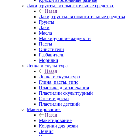
Краски аэрозольные разные
Лаки, грунты, вспомогательные средства
Назад
Лаки, грунты, вспомогательные средства
Грунты
Лаки
Масла
Маскирующие жидкости
Пасты
Очистители
Разбавители
Морилки
Лепка и скульптура
Назад
Лепка и скульптура
Глина, пасты, гипс
Пластика для запекания
Пластилин скульптурный
Стеки и доски
Пластилин детский
Макетирование
Назад
Макетирование
Коврики для резки
Лезвия