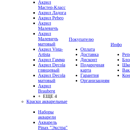
Акрил
Мастер-Класс
Акрил Ладога
Акрил Pebeo
Акрил
Малевичъ
Акрил
Малевичъ
Покупателю
матовый
Инфо
Акрил Vista-
Оплата
Artista
Доставка
Реп
Акрил Гамма
Дисконт
Бло
Акрил Decola
Подарочная
Шк
глянцевый
карта
Вак
Акрил Decola
Гарантия
Кон
матовый
Организациям
Акрил
Brauberg
+ ЕЩЕ 4
Краски акварельные
Наборы
акварели
Акварель
Pinax "Экстра"