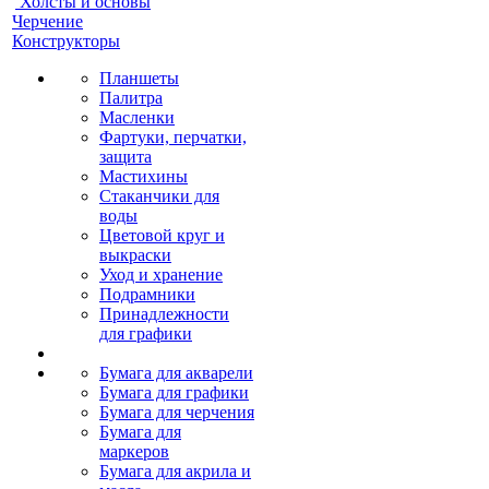
Холсты и основы
Черчение
Конструкторы
Планшеты
Палитра
Масленки
Фартуки, перчатки,
защита
Мастихины
Стаканчики для
воды
Цветовой круг и
выкраски
Уход и хранение
Подрамники
Принадлежности
для графики
Бумага для акварели
Бумага для графики
Бумага для черчения
Бумага для
маркеров
Бумага для акрила и