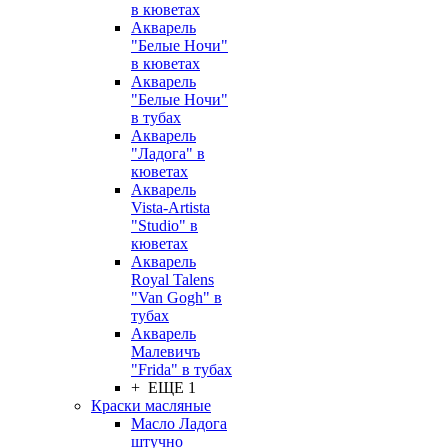
в кюветах
Акварель
"Белые Ночи"
в кюветах
Акварель
"Белые Ночи"
в тубах
Акварель
"Ладога" в
кюветах
Акварель
Vista-Artista
"Studio" в
кюветах
Акварель
Royal Talens
"Van Gogh" в
тубах
Акварель
Малевичъ
"Frida" в тубах
+ ЕЩЕ 1
Краски масляные
Масло Ладога
штучно