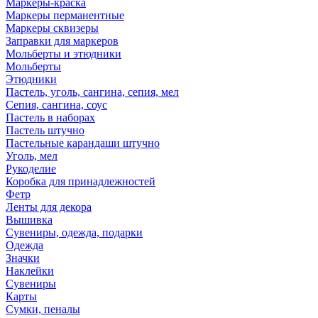
Маркеры-краска
Маркеры перманентные
Маркеры сквизеры
Заправки для маркеров
Мольберты и этюдники
Мольберты
Этюдники
Пастель, уголь, сангина, сепия, мел
Сепия, сангина, соус
Пастель в наборах
Пастель штучно
Пастельные карандаши штучно
Уголь, мел
Рукоделие
Коробка для принадлежностей
Фетр
Ленты для декора
Вышивка
Сувениры, одежда, подарки
Одежда
Значки
Наклейки
Сувениры
Карты
Сумки, пеналы