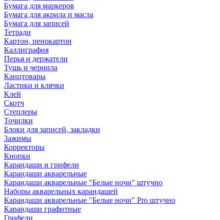
Бумага для маркеров
Бумага для акрила и масла
Бумага для записей
Тетради
Картон, пенокартон
Каллиграфия
Перья и держатели
Тушь и чернила
Канцтовары
Ластики и клячки
Клей
Скотч
Степлеры
Точилки
Блоки для записей, закладки
Зажимы
Корректоры
Кнопки
Карандаши и грифели
Карандаши акварельные
Карандаши акварельные "Белые ночи" штучно
Наборы акварельных карандашей
Карандаши акварельные "Белые ночи" Pro штучно
Карандаши графитные
Грифели