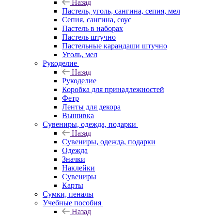
Назад
Пастель, уголь, сангина, сепия, мел
Сепия, сангина, соус
Пастель в наборах
Пастель штучно
Пастельные карандаши штучно
Уголь, мел
Рукоделие
Назад
Рукоделие
Коробка для принадлежностей
Фетр
Ленты для декора
Вышивка
Сувениры, одежда, подарки
Назад
Сувениры, одежда, подарки
Одежда
Значки
Наклейки
Сувениры
Карты
Сумки, пеналы
Учебные пособия
Назад