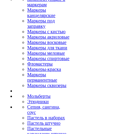
маркерам
Маркеры
канцелярские
Маркеры под
заправку
Маркеры с кистью
Маркеры акриловые
Маркеры восковые
Маркеры для ткани
Маркеры меловые
Маркеры спиртовые
Фломастеры
Маркеры-краска
Маркеры
перманентные
Маркеры сквизеры
Мольберты
Этюдники
Сепия, сангина,
соус
Пастель в наборах
Пастель штучно
Пастельные
карандаши штучно