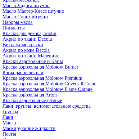
Масло Ладога штучно
Масло Мастер-Класс штучно
Масло Сонет штучно
Наборы масла
Пигменты
Краски для декора, хобби
Акрил по ткани Decola
Витражные краски
Акрил по коже Decola
Акрил по ткани Малевичъ
Краски аэрозольные и Кэпы
Краска аэрозольная Molotow Burner
Кэпы распылители
Краска аэрозольная Molotow Premium
Краска аэрозольная Molotow Coversall Color
Краска аэрозольная Molotow Flame Orange
Краска аэрозольная Arton
Краски аэрозольные разные
Лаки, грунты, вспомогательные средства
Грунты
Лаки
Масла
Маскирующие жидкости
Пасты