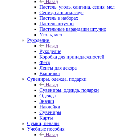
Назад
Пастель, уголь, сангина, сепия, мел
Сепия, сангина, соус
Пастель в наборах
Пастель штучно
Пастельные карандаши штучно
Уголь, мел
Рукоделие
Назад
Рукоделие
Коробка для принадлежностей
Фетр
Ленты для декора
Вышивка
Сувениры, одежда, подарки
Назад
Сувениры, одежда, подарки
Одежда
Значки
Наклейки
Сувениры
Карты
Сумки, пеналы
Учебные пособия
Назад