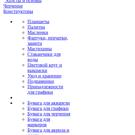
Холсты и основы
Черчение
Конструкторы
Планшеты
Палитра
Масленки
Фартуки, перчатки,
защита
Мастихины
Стаканчики для
воды
Цветовой круг и
выкраски
Уход и хранение
Подрамники
Принадлежности
для графики
Бумага для акварели
Бумага для графики
Бумага для черчения
Бумага для
маркеров
Бумага для акрила и