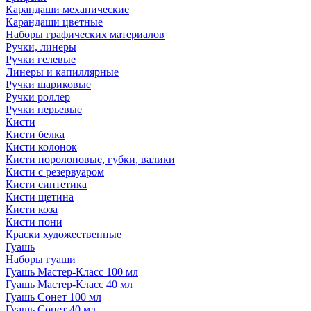
Карандаши механические
Карандаши цветные
Наборы графических материалов
Ручки, линеры
Ручки гелевые
Линеры и капиллярные
Ручки шариковые
Ручки роллер
Ручки перьевые
Кисти
Кисти белка
Кисти колонок
Кисти поролоновые, губки, валики
Кисти с резервуаром
Кисти синтетика
Кисти щетина
Кисти коза
Кисти пони
Краски художественные
Гуашь
Наборы гуаши
Гуашь Мастер-Класс 100 мл
Гуашь Мастер-Класс 40 мл
Гуашь Сонет 100 мл
Гуашь Сонет 40 мл