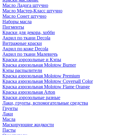
Масло Ладога штучно
Масло Мастер-Класс штучно
Масло Сонет штучно
Наборы масла
Пигменты
Краски для декора, хобби
Акрил по ткани Decola
Витражные краски
Акрил по коже Decola
Акрил по ткани Малевичъ
Краски аэрозольные и Кэпы
Краска аэрозольная Molotow Burner
Кэпы распылители
Краска аэрозольная Molotow Premium
Краска аэрозольная Molotow Coversall Color
Краска аэрозольная Molotow Flame Orange
Краска аэрозольная Arton
Краски аэрозольные разные
Лаки, грунты, вспомогательные средства
Грунты
Лаки
Масла
Маскирующие жидкости
Пасты