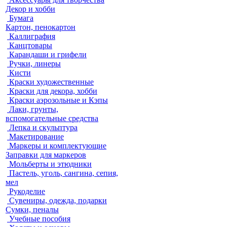
Декор и хобби
Бумага
Картон, пенокартон
Каллиграфия
Канцтовары
Карандаши и грифели
Ручки, линеры
Кисти
Краски художественные
Краски для декора, хобби
Краски аэрозольные и Кэпы
Лаки, грунты,
вспомогательные средства
Лепка и скульптура
Макетирование
Маркеры и комплектующие
Заправки для маркеров
Мольберты и этюдники
Пастель, уголь, сангина, сепия,
мел
Рукоделие
Сувениры, одежда, подарки
Сумки, пеналы
Учебные пособия