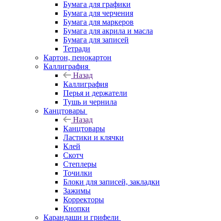
Бумага для графики
Бумага для черчения
Бумага для маркеров
Бумага для акрила и масла
Бумага для записей
Тетради
Картон, пенокартон
Каллиграфия
Назад
Каллиграфия
Перья и держатели
Тушь и чернила
Канцтовары
Назад
Канцтовары
Ластики и клячки
Клей
Скотч
Степлеры
Точилки
Блоки для записей, закладки
Зажимы
Корректоры
Кнопки
Карандаши и грифели