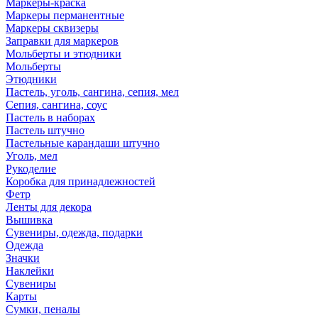
Маркеры-краска
Маркеры перманентные
Маркеры сквизеры
Заправки для маркеров
Мольберты и этюдники
Мольберты
Этюдники
Пастель, уголь, сангина, сепия, мел
Сепия, сангина, соус
Пастель в наборах
Пастель штучно
Пастельные карандаши штучно
Уголь, мел
Рукоделие
Коробка для принадлежностей
Фетр
Ленты для декора
Вышивка
Сувениры, одежда, подарки
Одежда
Значки
Наклейки
Сувениры
Карты
Сумки, пеналы