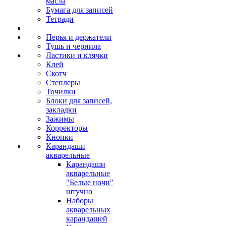
масла
Бумага для записей
Тетради
Перья и держатели
Тушь и чернила
Ластики и клячки
Клей
Скотч
Степлеры
Точилки
Блоки для записей,
закладки
Зажимы
Корректоры
Кнопки
Карандаши
акварельные
Карандаши
акварельные
"Белые ночи"
штучно
Наборы
акварельных
карандашей