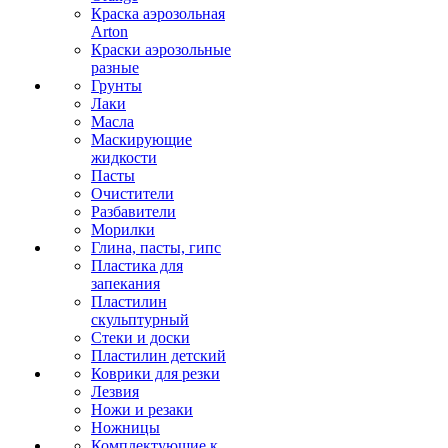
Краска аэрозольная
Arton
Краски аэрозольные
разные
Грунты
Лаки
Масла
Маскирующие
жидкости
Пасты
Очистители
Разбавители
Морилки
Глина, пасты, гипс
Пластика для
запекания
Пластилин
скульптурный
Стеки и доски
Пластилин детский
Коврики для резки
Лезвия
Ножи и резаки
Ножницы
Комплектующие к