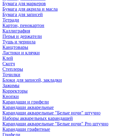
Бумага для маркеров
Бумага для акрила и масла
Бумага для записей
Тетради
Картон, пенокартон
Каллиграфия
Перья и держатели
Тушь и чернила
Канцтовары
Ластики и клячки
Клей
Скотч
Степлеры
Точилки
Блоки для записей, закладки
Зажимы
Корректоры
Кнопки
Карандаши и грифели
Карандаши акварельные
Карандаши акварельные "Белые ночи" штучно
Наборы акварельных карандашей
Карандаши акварельные "Белые ночи" Pro штучно
Карандаши графитные
Грифели