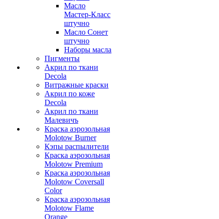
Масло
Мастер-Класс
штучно
Масло Сонет
штучно
Наборы масла
Пигменты
Акрил по ткани
Decola
Витражные краски
Акрил по коже
Decola
Акрил по ткани
Малевичъ
Краска аэрозольная
Molotow Burner
Кэпы распылители
Краска аэрозольная
Molotow Premium
Краска аэрозольная
Molotow Coversall
Color
Краска аэрозольная
Molotow Flame
Orange