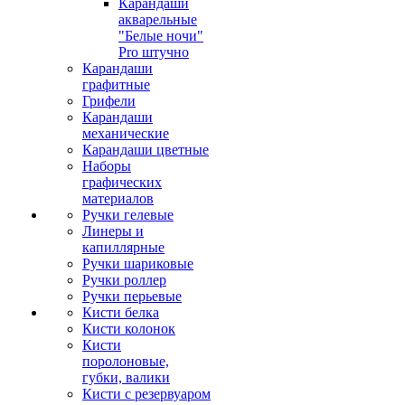
Карандаши
акварельные
"Белые ночи"
Pro штучно
Карандаши
графитные
Грифели
Карандаши
механические
Карандаши цветные
Наборы
графических
материалов
Ручки гелевые
Линеры и
капиллярные
Ручки шариковые
Ручки роллер
Ручки перьевые
Кисти белка
Кисти колонок
Кисти
поролоновые,
губки, валики
Кисти с резервуаром