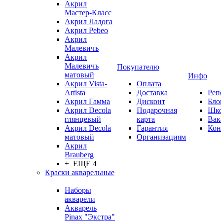
Акрил
Мастер-Класс
Акрил Ладога
Акрил Pebeo
Акрил
Малевичъ
Акрил
Малевичъ
Покупателю
матовый
Инфо
Акрил Vista-
Оплата
Artista
Доставка
Реп
Акрил Гамма
Дисконт
Бло
Акрил Decola
Подарочная
Шк
глянцевый
карта
Вак
Акрил Decola
Гарантия
Кон
матовый
Организациям
Акрил
Brauberg
+ ЕЩЕ 4
Краски акварельные
Наборы
акварели
Акварель
Pinax "Экстра"