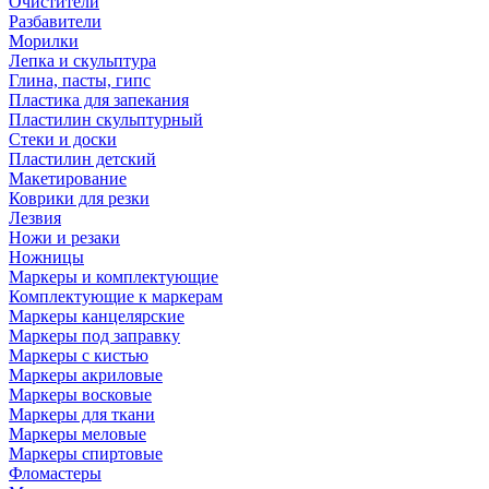
Очистители
Разбавители
Морилки
Лепка и скульптура
Глина, пасты, гипс
Пластика для запекания
Пластилин скульптурный
Стеки и доски
Пластилин детский
Макетирование
Коврики для резки
Лезвия
Ножи и резаки
Ножницы
Маркеры и комплектующие
Комплектующие к маркерам
Маркеры канцелярские
Маркеры под заправку
Маркеры с кистью
Маркеры акриловые
Маркеры восковые
Маркеры для ткани
Маркеры меловые
Маркеры спиртовые
Фломастеры