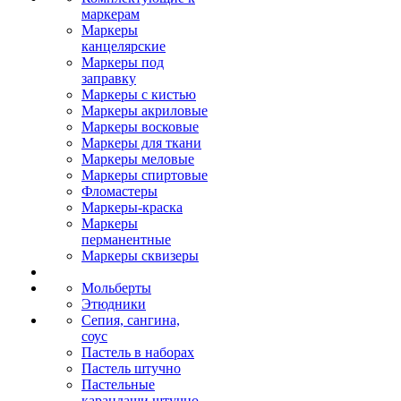
маркерам
Маркеры
канцелярские
Маркеры под
заправку
Маркеры с кистью
Маркеры акриловые
Маркеры восковые
Маркеры для ткани
Маркеры меловые
Маркеры спиртовые
Фломастеры
Маркеры-краска
Маркеры
перманентные
Маркеры сквизеры
Мольберты
Этюдники
Сепия, сангина,
соус
Пастель в наборах
Пастель штучно
Пастельные
карандаши штучно