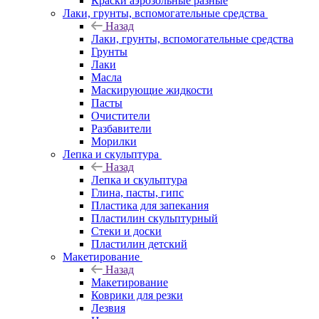
Краски аэрозольные разные
Лаки, грунты, вспомогательные средства
Назад
Лаки, грунты, вспомогательные средства
Грунты
Лаки
Масла
Маскирующие жидкости
Пасты
Очистители
Разбавители
Морилки
Лепка и скульптура
Назад
Лепка и скульптура
Глина, пасты, гипс
Пластика для запекания
Пластилин скульптурный
Стеки и доски
Пластилин детский
Макетирование
Назад
Макетирование
Коврики для резки
Лезвия