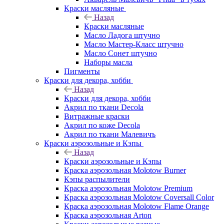
Краски масляные
Назад
Краски масляные
Масло Ладога штучно
Масло Мастер-Класс штучно
Масло Сонет штучно
Наборы масла
Пигменты
Краски для декора, хобби
Назад
Краски для декора, хобби
Акрил по ткани Decola
Витражные краски
Акрил по коже Decola
Акрил по ткани Малевичъ
Краски аэрозольные и Кэпы
Назад
Краски аэрозольные и Кэпы
Краска аэрозольная Molotow Burner
Кэпы распылители
Краска аэрозольная Molotow Premium
Краска аэрозольная Molotow Coversall Color
Краска аэрозольная Molotow Flame Orange
Краска аэрозольная Arton