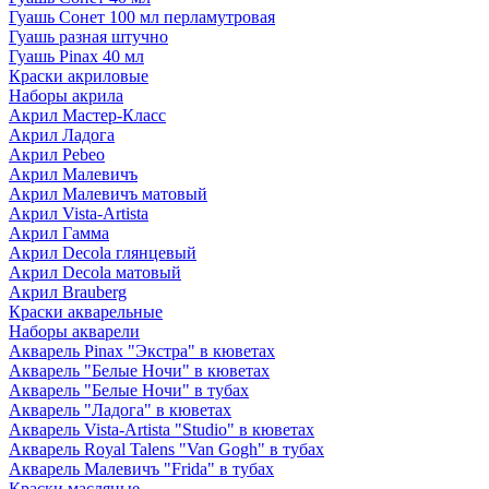
Гуашь Сонет 100 мл перламутровая
Гуашь разная штучно
Гуашь Pinax 40 мл
Краски акриловые
Наборы акрила
Акрил Мастер-Класс
Акрил Ладога
Акрил Pebeo
Акрил Малевичъ
Акрил Малевичъ матовый
Акрил Vista-Artista
Акрил Гамма
Акрил Decola глянцевый
Акрил Decola матовый
Акрил Brauberg
Краски акварельные
Наборы акварели
Акварель Pinax "Экстра" в кюветах
Акварель "Белые Ночи" в кюветах
Акварель "Белые Ночи" в тубах
Акварель "Ладога" в кюветах
Акварель Vista-Artista "Studio" в кюветах
Акварель Royal Talens "Van Gogh" в тубах
Акварель Малевичъ "Frida" в тубах
Краски масляные