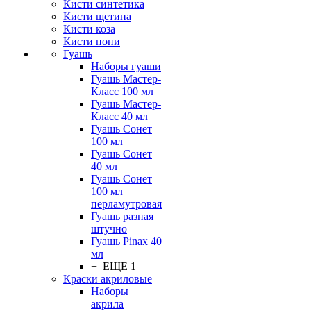
Кисти синтетика
Кисти щетина
Кисти коза
Кисти пони
Гуашь
Наборы гуаши
Гуашь Мастер-
Класс 100 мл
Гуашь Мастер-
Класс 40 мл
Гуашь Сонет
100 мл
Гуашь Сонет
40 мл
Гуашь Сонет
100 мл
перламутровая
Гуашь разная
штучно
Гуашь Pinax 40
мл
+ ЕЩЕ 1
Краски акриловые
Наборы
акрила