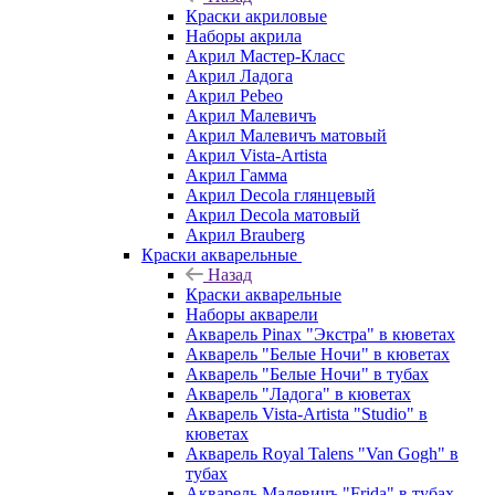
Краски акриловые
Наборы акрила
Акрил Мастер-Класс
Акрил Ладога
Акрил Pebeo
Акрил Малевичъ
Акрил Малевичъ матовый
Акрил Vista-Artista
Акрил Гамма
Акрил Decola глянцевый
Акрил Decola матовый
Акрил Brauberg
Краски акварельные
Назад
Краски акварельные
Наборы акварели
Акварель Pinax "Экстра" в кюветах
Акварель "Белые Ночи" в кюветах
Акварель "Белые Ночи" в тубах
Акварель "Ладога" в кюветах
Акварель Vista-Artista "Studio" в
кюветах
Акварель Royal Talens "Van Gogh" в
тубах
Акварель Малевичъ "Frida" в тубах