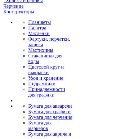
Холсты и основы
Черчение
Конструкторы
Планшеты
Палитра
Масленки
Фартуки, перчатки,
защита
Мастихины
Стаканчики для
воды
Цветовой круг и
выкраски
Уход и хранение
Подрамники
Принадлежности
для графики
Бумага для акварели
Бумага для графики
Бумага для черчения
Бумага для
маркеров
Бумага для акрила и