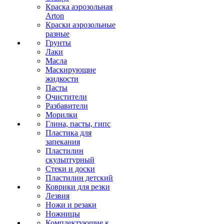
Краска аэрозольная
Arton
Краски аэрозольные
разные
Грунты
Лаки
Масла
Маскирующие
жидкости
Пасты
Очистители
Разбавители
Морилки
Глина, пасты, гипс
Пластика для
запекания
Пластилин
скульптурный
Стеки и доски
Пластилин детский
Коврики для резки
Лезвия
Ножи и резаки
Ножницы
Комплектующие к