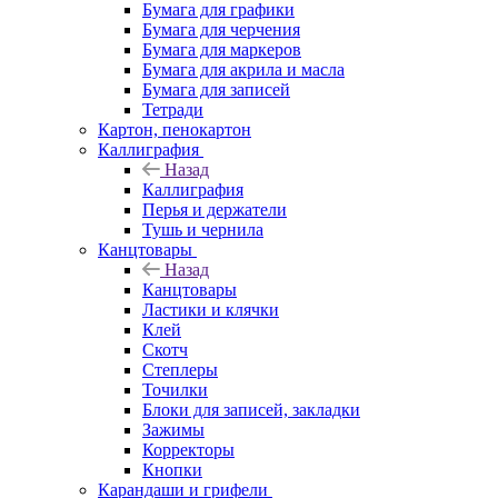
Бумага для графики
Бумага для черчения
Бумага для маркеров
Бумага для акрила и масла
Бумага для записей
Тетради
Картон, пенокартон
Каллиграфия
Назад
Каллиграфия
Перья и держатели
Тушь и чернила
Канцтовары
Назад
Канцтовары
Ластики и клячки
Клей
Скотч
Степлеры
Точилки
Блоки для записей, закладки
Зажимы
Корректоры
Кнопки
Карандаши и грифели