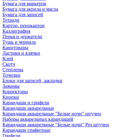
Бумага для маркеров
Бумага для акрила и масла
Бумага для записей
Тетради
Картон, пенокартон
Каллиграфия
Перья и держатели
Тушь и чернила
Канцтовары
Ластики и клячки
Клей
Скотч
Степлеры
Точилки
Блоки для записей, закладки
Зажимы
Корректоры
Кнопки
Карандаши и грифели
Карандаши акварельные
Карандаши акварельные "Белые ночи" штучно
Наборы акварельных карандашей
Карандаши акварельные "Белые ночи" Pro штучно
Карандаши графитные
Грифели