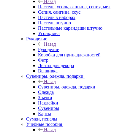
Назад
Пастель, уголь, сангина, сепия, мел
Сепия, сангина, соус
Пастель в наборах
Пастель штучно
Пастельные карандаши штучно
Уголь, мел
Рукоделие
Назад
Рукоделие
Коробка для принадлежностей
Фетр
Ленты для декора
Вышивка
Сувениры, одежда, подарки
Назад
Сувениры, одежда, подарки
Одежда
Значки
Наклейки
Сувениры
Карты
Сумки, пеналы
Учебные пособия
Назад