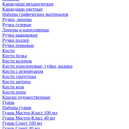
Карандаши механические
Карандаши цветные
Наборы графических материалов
Ручки, линеры
Ручки гелевые
Линеры и капиллярные
Ручки шариковые
Ручки роллер
Ручки перьевые
Кисти
Кисти белка
Кисти колонок
Кисти поролоновые, губки, валики
Кисти с резервуаром
Кисти синтетика
Кисти щетина
Кисти коза
Кисти пони
Краски художественные
Гуашь
Наборы гуаши
Гуашь Мастер-Класс 100 мл
Гуашь Мастер-Класс 40 мл
Гуашь Сонет 100 мл
Гуашь Сонет 40 мл