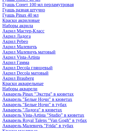
Гуашь Сонет 100 мл перламутровая
Гуашь разная штучно
Гуашь Pinax 40 мл
Краски акриловые
Наборы акрила
Акрил Мастер-Класс
Акрил Ладога
Акрил Pebeo
Акрил Малевичъ
Акрил Малевичъ матовый
Акрил Vista-Artista
Акрил Гамма
Акрил Decola глянцевый
Акрил Decola матовый
Акрил Brauberg
Краски акварельные
Наборы акварели
Акварель Pinax "Экстра" в кюветах
Акварель "Белые Ночи" в кюветах
Акварель "Белые Ночи" в тубах
Акварель "Ладога" в кюветах
Акварель Vista-Artista "Studio" в кюветах
Акварель Royal Talens "Van Gogh" в тубах
Акварель Малевичъ "Frida" в тубах
Краски масляные