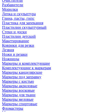
Очистители
Разбавители
Морилки
Лепка и скульптура
Глина, пасты, гипс
Пластика для запекания
Пластилин скульптурный
Стеки и доски
Пластилин детский
Макетирование
Коврики для резки
Лезвия
Ножи и резаки
Ножницы
Маркеры и комплектующие
Комплектующие к маркерам
Маркеры канцелярские
Маркеры под заправку
Маркеры с кистью
Маркеры акриловые
Маркеры восковые
Маркеры для ткани
Маркеры меловые
Маркеры спиртовые
Фломастеры