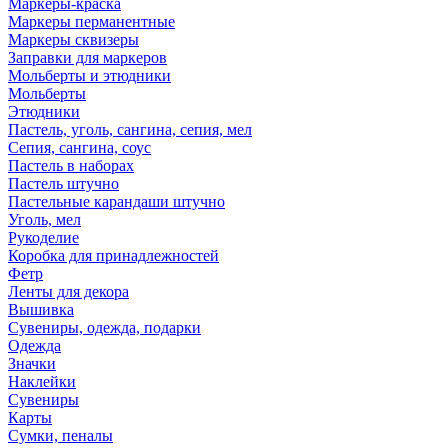
Маркеры-краска
Маркеры перманентные
Маркеры сквизеры
Заправки для маркеров
Мольберты и этюдники
Мольберты
Этюдники
Пастель, уголь, сангина, сепия, мел
Сепия, сангина, соус
Пастель в наборах
Пастель штучно
Пастельные карандаши штучно
Уголь, мел
Рукоделие
Коробка для принадлежностей
Фетр
Ленты для декора
Вышивка
Сувениры, одежда, подарки
Одежда
Значки
Наклейки
Сувениры
Карты
Сумки, пеналы