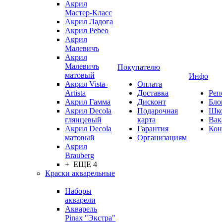
Акрил
Мастер-Класс
Акрил Ладога
Акрил Pebeo
Акрил
Малевичъ
Акрил
Малевичъ
Покупателю
матовый
Инфо
Акрил Vista-
Оплата
Artista
Доставка
Реп
Акрил Гамма
Дисконт
Бло
Акрил Decola
Подарочная
Шк
глянцевый
карта
Вак
Акрил Decola
Гарантия
Кон
матовый
Организациям
Акрил
Brauberg
+ ЕЩЕ 4
Краски акварельные
Наборы
акварели
Акварель
Pinax "Экстра"