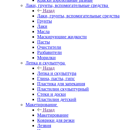
Краски аэрозольные разные
Лаки, грунты, вспомогательные средства
Назад
Лаки, грунты, вспомогательные средства
Грунты
Лаки
Масла
Маскирующие жидкости
Пасты
Очистители
Разбавители
Морилки
Лепка и скульптура
Назад
Лепка и скульптура
Глина, пасты, гипс
Пластика для запекания
Пластилин скульптурный
Стеки и доски
Пластилин детский
Макетирование
Назад
Макетирование
Коврики для резки
Лезвия