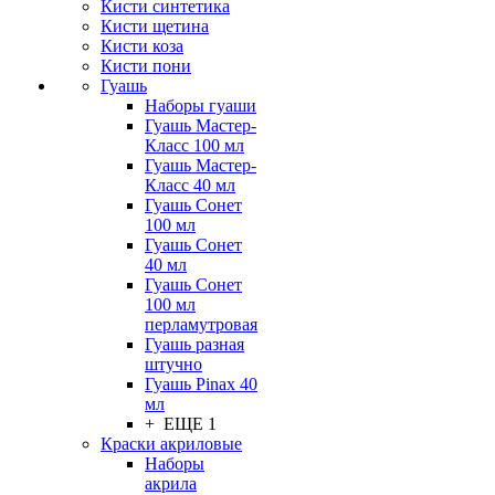
Кисти синтетика
Кисти щетина
Кисти коза
Кисти пони
Гуашь
Наборы гуаши
Гуашь Мастер-
Класс 100 мл
Гуашь Мастер-
Класс 40 мл
Гуашь Сонет
100 мл
Гуашь Сонет
40 мл
Гуашь Сонет
100 мл
перламутровая
Гуашь разная
штучно
Гуашь Pinax 40
мл
+ ЕЩЕ 1
Краски акриловые
Наборы
акрила