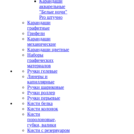
Карандаши
акварельные
"Белые ночи"
Pro штучно
Карандаши
графитные
Грифели
Карандаши
механические
Карандаши цветные
Наборы
графических
материалов
Ручки гелевые
Линеры и
капиллярные
Ручки шариковые
Ручки роллер
Ручки перьевые
Кисти белка
Кисти колонок
Кисти
поролоновые,
губки, валики
Кисти с резервуаром