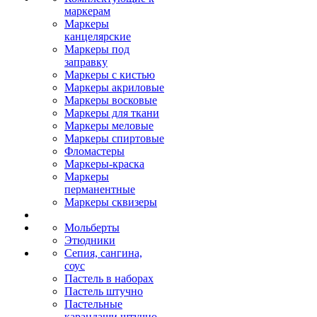
маркерам
Маркеры
канцелярские
Маркеры под
заправку
Маркеры с кистью
Маркеры акриловые
Маркеры восковые
Маркеры для ткани
Маркеры меловые
Маркеры спиртовые
Фломастеры
Маркеры-краска
Маркеры
перманентные
Маркеры сквизеры
Мольберты
Этюдники
Сепия, сангина,
соус
Пастель в наборах
Пастель штучно
Пастельные
карандаши штучно