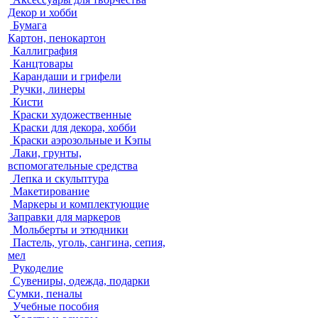
Декор и хобби
Бумага
Картон, пенокартон
Каллиграфия
Канцтовары
Карандаши и грифели
Ручки, линеры
Кисти
Краски художественные
Краски для декора, хобби
Краски аэрозольные и Кэпы
Лаки, грунты,
вспомогательные средства
Лепка и скульптура
Макетирование
Маркеры и комплектующие
Заправки для маркеров
Мольберты и этюдники
Пастель, уголь, сангина, сепия,
мел
Рукоделие
Сувениры, одежда, подарки
Сумки, пеналы
Учебные пособия