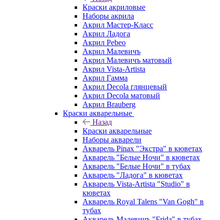
Краски акриловые
Наборы акрила
Акрил Мастер-Класс
Акрил Ладога
Акрил Pebeo
Акрил Малевичъ
Акрил Малевичъ матовый
Акрил Vista-Artista
Акрил Гамма
Акрил Decola глянцевый
Акрил Decola матовый
Акрил Brauberg
Краски акварельные
Назад
Краски акварельные
Наборы акварели
Акварель Pinax "Экстра" в кюветах
Акварель "Белые Ночи" в кюветах
Акварель "Белые Ночи" в тубах
Акварель "Ладога" в кюветах
Акварель Vista-Artista "Studio" в
кюветах
Акварель Royal Talens "Van Gogh" в
тубах
Акварель Малевичъ "Frida" в тубах