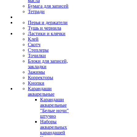
масла
Бумага для записей
Тетради
Перья и держатели
Тушь и чернила
Ластики и клячки
Клей
Скотч
Степлеры
Точилки
Блоки для записей,
закладки
Зажимы
Корректоры
Кнопки
Карандаши
акварельные
Карандаши
акварельные
"Белые ночи"
штучно
Наборы
акварельных
карандашей