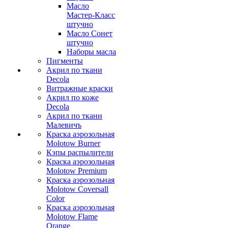
Масло
Мастер-Класс
штучно
Масло Сонет
штучно
Наборы масла
Пигменты
Акрил по ткани
Decola
Витражные краски
Акрил по коже
Decola
Акрил по ткани
Малевичъ
Краска аэрозольная
Molotow Burner
Кэпы распылители
Краска аэрозольная
Molotow Premium
Краска аэрозольная
Molotow Coversall
Color
Краска аэрозольная
Molotow Flame
Orange