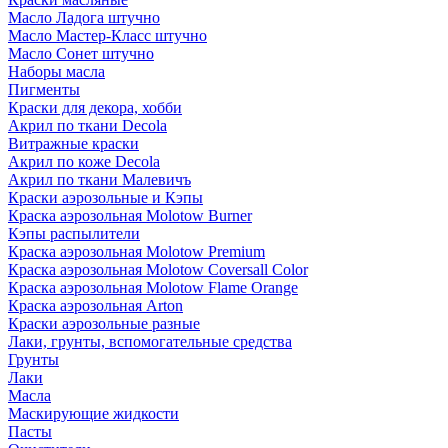
Масло Ладога штучно
Масло Мастер-Класс штучно
Масло Сонет штучно
Наборы масла
Пигменты
Краски для декора, хобби
Акрил по ткани Decola
Витражные краски
Акрил по коже Decola
Акрил по ткани Малевичъ
Краски аэрозольные и Кэпы
Краска аэрозольная Molotow Burner
Кэпы распылители
Краска аэрозольная Molotow Premium
Краска аэрозольная Molotow Coversall Color
Краска аэрозольная Molotow Flame Orange
Краска аэрозольная Arton
Краски аэрозольные разные
Лаки, грунты, вспомогательные средства
Грунты
Лаки
Масла
Маскирующие жидкости
Пасты