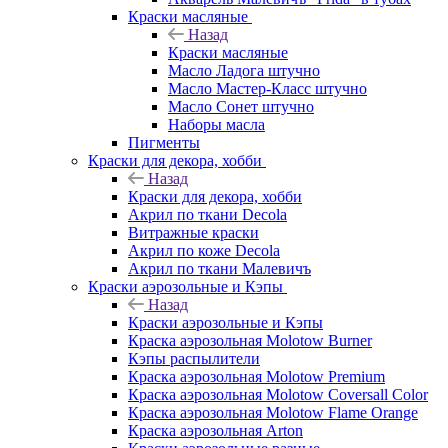
Краски масляные
Назад
Краски масляные
Масло Ладога штучно
Масло Мастер-Класс штучно
Масло Сонет штучно
Наборы масла
Пигменты
Краски для декора, хобби
Назад
Краски для декора, хобби
Акрил по ткани Decola
Витражные краски
Акрил по коже Decola
Акрил по ткани Малевичъ
Краски аэрозольные и Кэпы
Назад
Краски аэрозольные и Кэпы
Краска аэрозольная Molotow Burner
Кэпы распылители
Краска аэрозольная Molotow Premium
Краска аэрозольная Molotow Coversall Color
Краска аэрозольная Molotow Flame Orange
Краска аэрозольная Arton