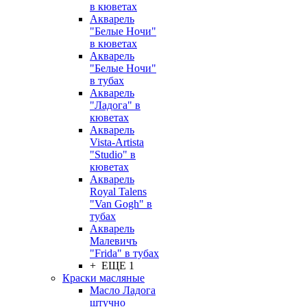
в кюветах
Акварель
"Белые Ночи"
в кюветах
Акварель
"Белые Ночи"
в тубах
Акварель
"Ладога" в
кюветах
Акварель
Vista-Artista
"Studio" в
кюветах
Акварель
Royal Talens
"Van Gogh" в
тубах
Акварель
Малевичъ
"Frida" в тубах
+ ЕЩЕ 1
Краски масляные
Масло Ладога
штучно