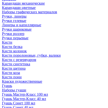
Карандаши механические
Карандаши цветные
Наборы графических материалов
Ручки, линеры
Ручки гелевые
Линеры и капиллярные
Ручки шариковые
Ручки роллер
Ручки перьевые
Кисти
Кисти белка
Кисти колонок
Кисти поролоновые, губки, валики
Кисти с резервуаром
Кисти синтетика
Кисти щетина
Кисти коза
Кисти пони
Краски художественные
Гуашь
Наборы гуаши
Гуашь Мастер-Класс 100 мл
Гуашь Мастер-Класс 40 мл
Гуашь Сонет 100 мл
Гуашь Сонет 40 мл