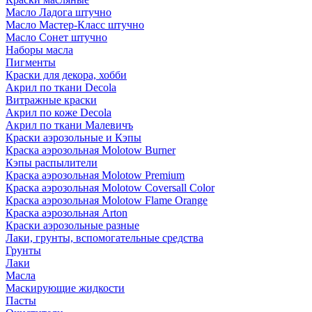
Масло Ладога штучно
Масло Мастер-Класс штучно
Масло Сонет штучно
Наборы масла
Пигменты
Краски для декора, хобби
Акрил по ткани Decola
Витражные краски
Акрил по коже Decola
Акрил по ткани Малевичъ
Краски аэрозольные и Кэпы
Краска аэрозольная Molotow Burner
Кэпы распылители
Краска аэрозольная Molotow Premium
Краска аэрозольная Molotow Coversall Color
Краска аэрозольная Molotow Flame Orange
Краска аэрозольная Arton
Краски аэрозольные разные
Лаки, грунты, вспомогательные средства
Грунты
Лаки
Масла
Маскирующие жидкости
Пасты