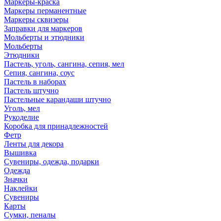
Маркеры-краска
Маркеры перманентные
Маркеры сквизеры
Заправки для маркеров
Мольберты и этюдники
Мольберты
Этюдники
Пастель, уголь, сангина, сепия, мел
Сепия, сангина, соус
Пастель в наборах
Пастель штучно
Пастельные карандаши штучно
Уголь, мел
Рукоделие
Коробка для принадлежностей
Фетр
Ленты для декора
Вышивка
Сувениры, одежда, подарки
Одежда
Значки
Наклейки
Сувениры
Карты
Сумки, пеналы