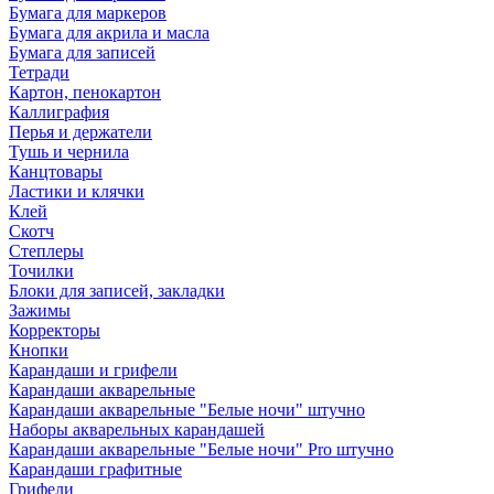
Бумага для маркеров
Бумага для акрила и масла
Бумага для записей
Тетради
Картон, пенокартон
Каллиграфия
Перья и держатели
Тушь и чернила
Канцтовары
Ластики и клячки
Клей
Скотч
Степлеры
Точилки
Блоки для записей, закладки
Зажимы
Корректоры
Кнопки
Карандаши и грифели
Карандаши акварельные
Карандаши акварельные "Белые ночи" штучно
Наборы акварельных карандашей
Карандаши акварельные "Белые ночи" Pro штучно
Карандаши графитные
Грифели