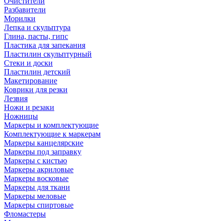
Очистители
Разбавители
Морилки
Лепка и скульптура
Глина, пасты, гипс
Пластика для запекания
Пластилин скульптурный
Стеки и доски
Пластилин детский
Макетирование
Коврики для резки
Лезвия
Ножи и резаки
Ножницы
Маркеры и комплектующие
Комплектующие к маркерам
Маркеры канцелярские
Маркеры под заправку
Маркеры с кистью
Маркеры акриловые
Маркеры восковые
Маркеры для ткани
Маркеры меловые
Маркеры спиртовые
Фломастеры