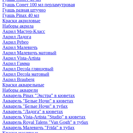
Гуашь Сонет 100 мл перламутровая
Гуашь разная штучно
Гуашь Pinax 40 мл
Краски акриловые
Наборы акрила
Акрил Мастер-Класс
Акрил Ладога
Акрил Pebeo
Акрил Малевичъ
Акрил Малевичъ матовый
Акрил Vista-Artista
Акрил Гамма
Акрил Decola глянцевый
Акрил Decola матовый
Акрил Brauberg
Краски акварельные
Наборы акварели
Акварель Pinax "Экстра" в кюветах
Акварель "Белые Ночи" в кюветах
Акварель "Белые Ночи" в тубах
Акварель "Ладога" в кюветах
Акварель Vista-Artista "Studio" в кюветах
Акварель Royal Talens "Van Gogh" в тубах
Акварель Малевичъ "Frida" в тубах
Краски масляные