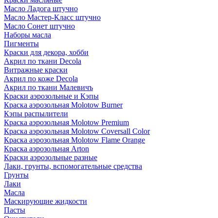
Масло Ладога штучно
Масло Мастер-Класс штучно
Масло Сонет штучно
Наборы масла
Пигменты
Краски для декора, хобби
Акрил по ткани Decola
Витражные краски
Акрил по коже Decola
Акрил по ткани Малевичъ
Краски аэрозольные и Кэпы
Краска аэрозольная Molotow Burner
Кэпы распылители
Краска аэрозольная Molotow Premium
Краска аэрозольная Molotow Coversall Color
Краска аэрозольная Molotow Flame Orange
Краска аэрозольная Arton
Краски аэрозольные разные
Лаки, грунты, вспомогательные средства
Грунты
Лаки
Масла
Маскирующие жидкости
Пасты