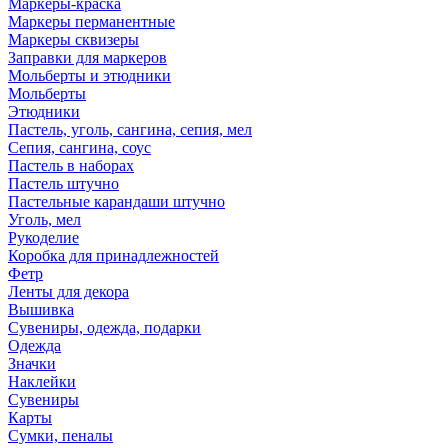
Маркеры-краска
Маркеры перманентные
Маркеры сквизеры
Заправки для маркеров
Мольберты и этюдники
Мольберты
Этюдники
Пастель, уголь, сангина, сепия, мел
Сепия, сангина, соус
Пастель в наборах
Пастель штучно
Пастельные карандаши штучно
Уголь, мел
Рукоделие
Коробка для принадлежностей
Фетр
Ленты для декора
Вышивка
Сувениры, одежда, подарки
Одежда
Значки
Наклейки
Сувениры
Карты
Сумки, пеналы