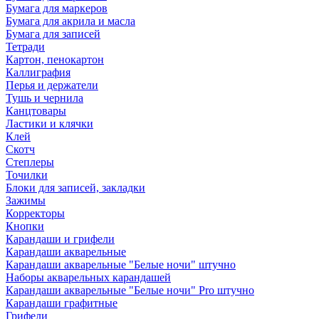
Бумага для маркеров
Бумага для акрила и масла
Бумага для записей
Тетради
Картон, пенокартон
Каллиграфия
Перья и держатели
Тушь и чернила
Канцтовары
Ластики и клячки
Клей
Скотч
Степлеры
Точилки
Блоки для записей, закладки
Зажимы
Корректоры
Кнопки
Карандаши и грифели
Карандаши акварельные
Карандаши акварельные "Белые ночи" штучно
Наборы акварельных карандашей
Карандаши акварельные "Белые ночи" Pro штучно
Карандаши графитные
Грифели