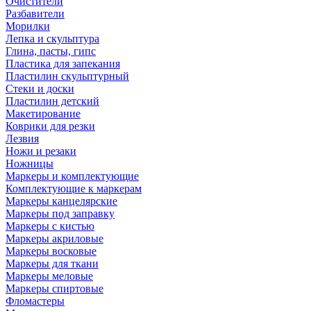
Очистители
Разбавители
Морилки
Лепка и скульптура
Глина, пасты, гипс
Пластика для запекания
Пластилин скульптурный
Стеки и доски
Пластилин детский
Макетирование
Коврики для резки
Лезвия
Ножи и резаки
Ножницы
Маркеры и комплектующие
Комплектующие к маркерам
Маркеры канцелярские
Маркеры под заправку
Маркеры с кистью
Маркеры акриловые
Маркеры восковые
Маркеры для ткани
Маркеры меловые
Маркеры спиртовые
Фломастеры