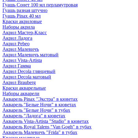
Гуашь Сонет 100 мл перламутровая
Гуашь разная штучно
Гуашь Pinax 40 мл
Краски акриловые
Наборы акрила
Акрил Мастер-Класс
Акрил Ладога
Акрил Pebeo
Акрил Малевичъ
Акрил Малевичъ матовый
Акрил Vista-Artista
Акрил Гамма
Акрил Decola глянцевый
Акрил Decola матовый
Акрил Brauberg
Краски акварельные
Наборы акварели
Акварель Pinax "Экстра" в кюветах
Акварель "Белые Ночи" в кюветах
Акварель "Белые Ночи" в тубах
Акварель "Ладога" в кюветах
Акварель Vista-Artista "Studio" в кюветах
Акварель Royal Talens "Van Gogh" в тубах
Акварель Малевичъ "Frida" в тубах
Краски масляные