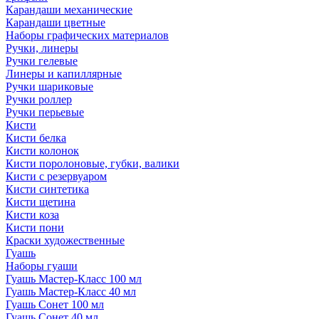
Карандаши механические
Карандаши цветные
Наборы графических материалов
Ручки, линеры
Ручки гелевые
Линеры и капиллярные
Ручки шариковые
Ручки роллер
Ручки перьевые
Кисти
Кисти белка
Кисти колонок
Кисти поролоновые, губки, валики
Кисти с резервуаром
Кисти синтетика
Кисти щетина
Кисти коза
Кисти пони
Краски художественные
Гуашь
Наборы гуаши
Гуашь Мастер-Класс 100 мл
Гуашь Мастер-Класс 40 мл
Гуашь Сонет 100 мл
Гуашь Сонет 40 мл