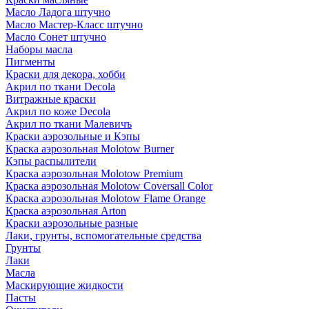
Масло Ладога штучно
Масло Мастер-Класс штучно
Масло Сонет штучно
Наборы масла
Пигменты
Краски для декора, хобби
Акрил по ткани Decola
Витражные краски
Акрил по коже Decola
Акрил по ткани Малевичъ
Краски аэрозольные и Кэпы
Краска аэрозольная Molotow Burner
Кэпы распылители
Краска аэрозольная Molotow Premium
Краска аэрозольная Molotow Coversall Color
Краска аэрозольная Molotow Flame Orange
Краска аэрозольная Arton
Краски аэрозольные разные
Лаки, грунты, вспомогательные средства
Грунты
Лаки
Масла
Маскирующие жидкости
Пасты