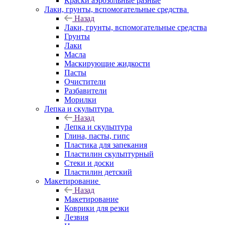
Краски аэрозольные разные
Лаки, грунты, вспомогательные средства
Назад
Лаки, грунты, вспомогательные средства
Грунты
Лаки
Масла
Маскирующие жидкости
Пасты
Очистители
Разбавители
Морилки
Лепка и скульптура
Назад
Лепка и скульптура
Глина, пасты, гипс
Пластика для запекания
Пластилин скульптурный
Стеки и доски
Пластилин детский
Макетирование
Назад
Макетирование
Коврики для резки
Лезвия