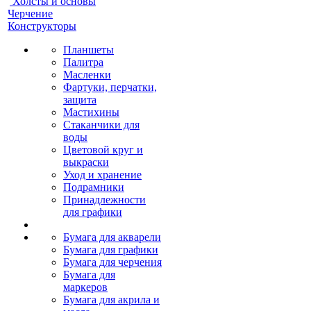
Холсты и основы
Черчение
Конструкторы
Планшеты
Палитра
Масленки
Фартуки, перчатки,
защита
Мастихины
Стаканчики для
воды
Цветовой круг и
выкраски
Уход и хранение
Подрамники
Принадлежности
для графики
Бумага для акварели
Бумага для графики
Бумага для черчения
Бумага для
маркеров
Бумага для акрила и