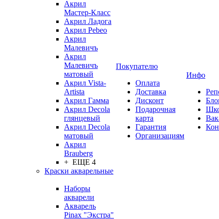
Акрил
Мастер-Класс
Акрил Ладога
Акрил Pebeo
Акрил
Малевичъ
Акрил
Малевичъ
Покупателю
матовый
Инфо
Акрил Vista-
Оплата
Artista
Доставка
Реп
Акрил Гамма
Дисконт
Бло
Акрил Decola
Подарочная
Шк
глянцевый
карта
Вак
Акрил Decola
Гарантия
Кон
матовый
Организациям
Акрил
Brauberg
+ ЕЩЕ 4
Краски акварельные
Наборы
акварели
Акварель
Pinax "Экстра"