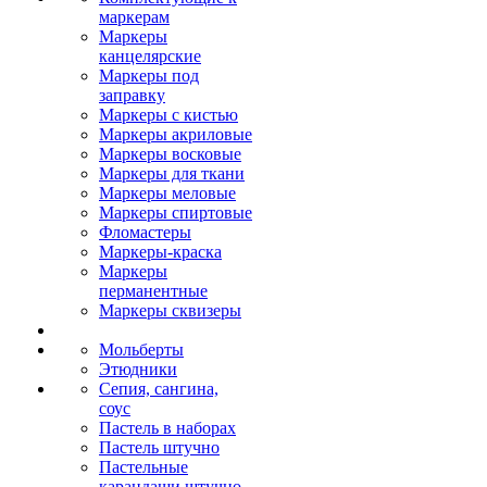
маркерам
Маркеры
канцелярские
Маркеры под
заправку
Маркеры с кистью
Маркеры акриловые
Маркеры восковые
Маркеры для ткани
Маркеры меловые
Маркеры спиртовые
Фломастеры
Маркеры-краска
Маркеры
перманентные
Маркеры сквизеры
Мольберты
Этюдники
Сепия, сангина,
соус
Пастель в наборах
Пастель штучно
Пастельные
карандаши штучно