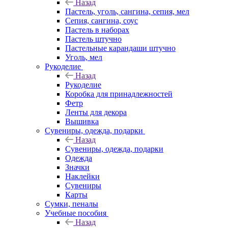
Назад
Пастель, уголь, сангина, сепия, мел
Сепия, сангина, соус
Пастель в наборах
Пастель штучно
Пастельные карандаши штучно
Уголь, мел
Рукоделие
Назад
Рукоделие
Коробка для принадлежностей
Фетр
Ленты для декора
Вышивка
Сувениры, одежда, подарки
Назад
Сувениры, одежда, подарки
Одежда
Значки
Наклейки
Сувениры
Карты
Сумки, пеналы
Учебные пособия
Назад