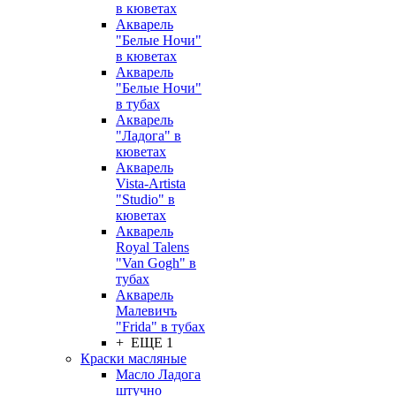
в кюветах
Акварель
"Белые Ночи"
в кюветах
Акварель
"Белые Ночи"
в тубах
Акварель
"Ладога" в
кюветах
Акварель
Vista-Artista
"Studio" в
кюветах
Акварель
Royal Talens
"Van Gogh" в
тубах
Акварель
Малевичъ
"Frida" в тубах
+ ЕЩЕ 1
Краски масляные
Масло Ладога
штучно