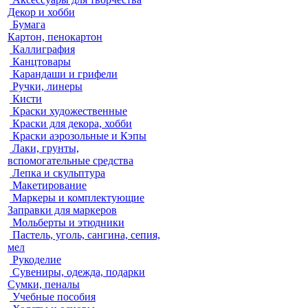
Декор и хобби
Бумага
Картон, пенокартон
Каллиграфия
Канцтовары
Карандаши и грифели
Ручки, линеры
Кисти
Краски художественные
Краски для декора, хобби
Краски аэрозольные и Кэпы
Лаки, грунты,
вспомогательные средства
Лепка и скульптура
Макетирование
Маркеры и комплектующие
Заправки для маркеров
Мольберты и этюдники
Пастель, уголь, сангина, сепия,
мел
Рукоделие
Сувениры, одежда, подарки
Сумки, пеналы
Учебные пособия