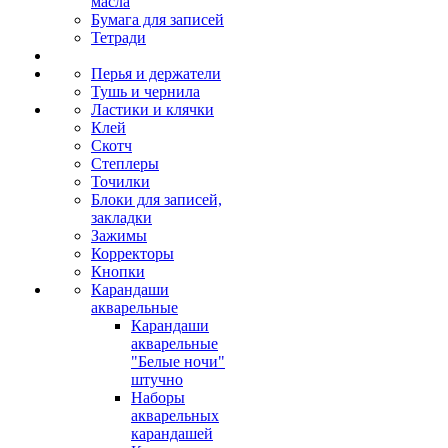
масла
Бумага для записей
Тетради
Перья и держатели
Тушь и чернила
Ластики и клячки
Клей
Скотч
Степлеры
Точилки
Блоки для записей,
закладки
Зажимы
Корректоры
Кнопки
Карандаши
акварельные
Карандаши
акварельные
"Белые ночи"
штучно
Наборы
акварельных
карандашей