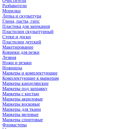
Очистители
Разбавители
Морилки
Лепка и скульптура
Глина, пасты, гипс
Пластика для запекания
Пластилин скульптурный
Стеки и доски
Пластилин детский
Макетирование
Коврики для резки
Лезвия
Ножи и резаки
Ножницы
Маркеры и комплектующие
Комплектующие к маркерам
Маркеры канцелярские
Маркеры под заправку
Маркеры с кистью
Маркеры акриловые
Маркеры восковые
Маркеры для ткани
Маркеры меловые
Маркеры спиртовые
Фломастеры