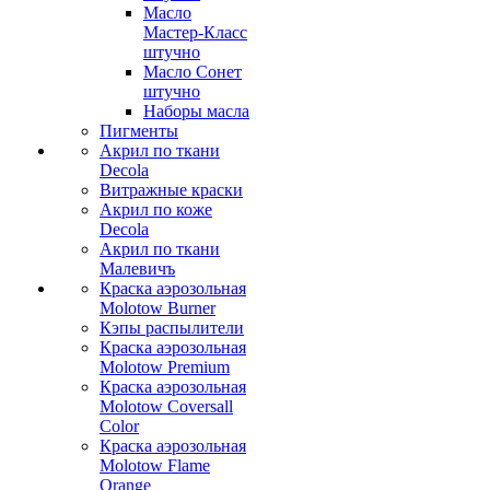
Масло
Мастер-Класс
штучно
Масло Сонет
штучно
Наборы масла
Пигменты
Акрил по ткани
Decola
Витражные краски
Акрил по коже
Decola
Акрил по ткани
Малевичъ
Краска аэрозольная
Molotow Burner
Кэпы распылители
Краска аэрозольная
Molotow Premium
Краска аэрозольная
Molotow Coversall
Color
Краска аэрозольная
Molotow Flame
Orange