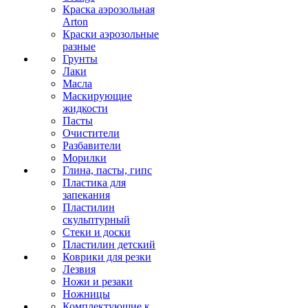
Краска аэрозольная
Arton
Краски аэрозольные
разные
Грунты
Лаки
Масла
Маскирующие
жидкости
Пасты
Очистители
Разбавители
Морилки
Глина, пасты, гипс
Пластика для
запекания
Пластилин
скульптурный
Стеки и доски
Пластилин детский
Коврики для резки
Лезвия
Ножи и резаки
Ножницы
Комплектующие к