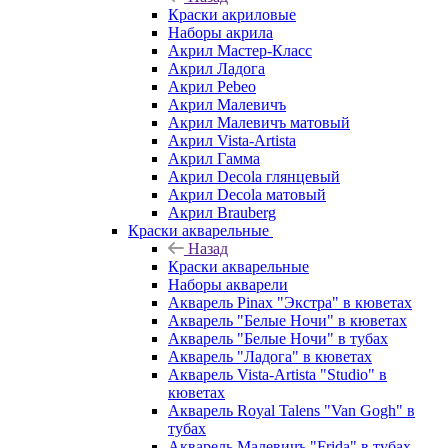
Краски акриловые
Наборы акрила
Акрил Мастер-Класс
Акрил Ладога
Акрил Pebeo
Акрил Малевичъ
Акрил Малевичъ матовый
Акрил Vista-Artista
Акрил Гамма
Акрил Decola глянцевый
Акрил Decola матовый
Акрил Brauberg
Краски акварельные
Назад
Краски акварельные
Наборы акварели
Акварель Pinax "Экстра" в кюветах
Акварель "Белые Ночи" в кюветах
Акварель "Белые Ночи" в тубах
Акварель "Ладога" в кюветах
Акварель Vista-Artista "Studio" в
кюветах
Акварель Royal Talens "Van Gogh" в
тубах
Акварель Малевичъ "Frida" в тубах