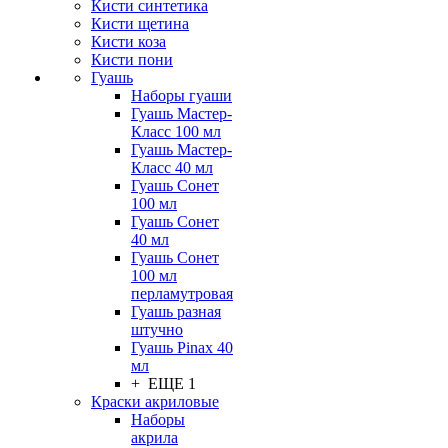
Кисти синтетика
Кисти щетина
Кисти коза
Кисти пони
Гуашь
Наборы гуаши
Гуашь Мастер-
Класс 100 мл
Гуашь Мастер-
Класс 40 мл
Гуашь Сонет
100 мл
Гуашь Сонет
40 мл
Гуашь Сонет
100 мл
перламутровая
Гуашь разная
штучно
Гуашь Pinax 40
мл
+ ЕЩЕ 1
Краски акриловые
Наборы
акрила