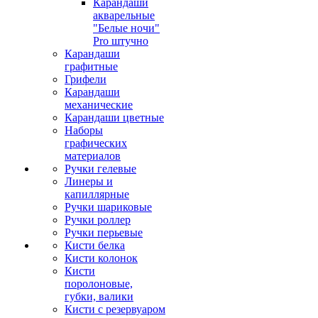
Карандаши
акварельные
"Белые ночи"
Pro штучно
Карандаши
графитные
Грифели
Карандаши
механические
Карандаши цветные
Наборы
графических
материалов
Ручки гелевые
Линеры и
капиллярные
Ручки шариковые
Ручки роллер
Ручки перьевые
Кисти белка
Кисти колонок
Кисти
поролоновые,
губки, валики
Кисти с резервуаром