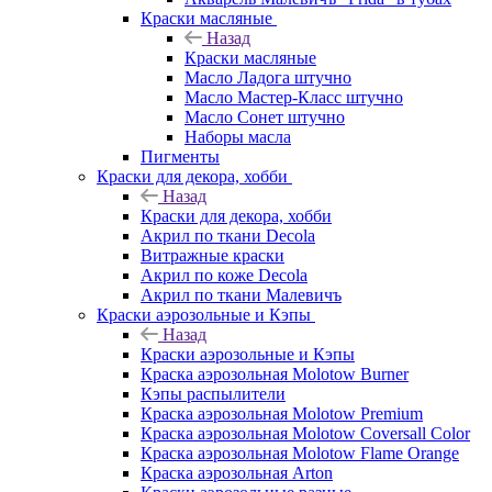
Краски масляные
Назад
Краски масляные
Масло Ладога штучно
Масло Мастер-Класс штучно
Масло Сонет штучно
Наборы масла
Пигменты
Краски для декора, хобби
Назад
Краски для декора, хобби
Акрил по ткани Decola
Витражные краски
Акрил по коже Decola
Акрил по ткани Малевичъ
Краски аэрозольные и Кэпы
Назад
Краски аэрозольные и Кэпы
Краска аэрозольная Molotow Burner
Кэпы распылители
Краска аэрозольная Molotow Premium
Краска аэрозольная Molotow Coversall Color
Краска аэрозольная Molotow Flame Orange
Краска аэрозольная Arton