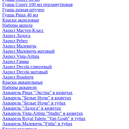
Гуашь Сонет 100 мл перламутровая
Гуашь разная штучно
Гуашь Pinax 40 мл
Краски акриловые
Наборы акрила
Акрил Мастер-Класс
Акрил Ладога
Акрил Pebeo
Акрил Малевичъ
Акрил Малевичъ матовый
Акрил Vista-Artista
Акрил Гамма
Акрил Decola глянцевый
Акрил Decola матовый
Акрил Brauberg
Краски акварельные
Наборы акварели
Акварель Pinax "Экстра" в кюветах
Акварель "Белые Ночи" в кюветах
Акварель "Белые Ночи" в тубах
Акварель "Ладога" в кюветах
Акварель Vista-Artista "Studio" в кюветах
Акварель Royal Talens "Van Gogh" в тубах
Акварель Малевичъ "Frida" в тубах
Краски масляные