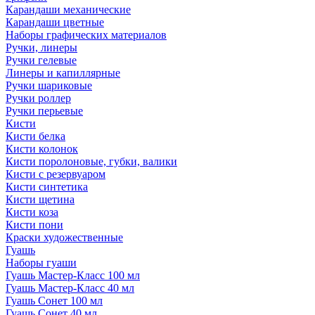
Карандаши механические
Карандаши цветные
Наборы графических материалов
Ручки, линеры
Ручки гелевые
Линеры и капиллярные
Ручки шариковые
Ручки роллер
Ручки перьевые
Кисти
Кисти белка
Кисти колонок
Кисти поролоновые, губки, валики
Кисти с резервуаром
Кисти синтетика
Кисти щетина
Кисти коза
Кисти пони
Краски художественные
Гуашь
Наборы гуаши
Гуашь Мастер-Класс 100 мл
Гуашь Мастер-Класс 40 мл
Гуашь Сонет 100 мл
Гуашь Сонет 40 мл