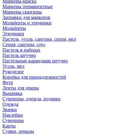
Маркеры-краска
Маркеры перманентные
Маркеры сквизеры
Заправки для маркеров
Мольберты и этюдники
Мольберты
Этюдники
Пастель, уголь, сангина, сепия, мел
Сепия, сангина, соус
Пастель в наборах
Пастель штучно
Пастельные карандаши штучно
Уголь, мел
Рукоделие
Коробка для принадлежностей
Фетр
Ленты для декора
Вышивка
Сувениры, одежда, подарки
Одежда
Значки
Наклейки
Сувениры
Карты
Сумки, пеналы