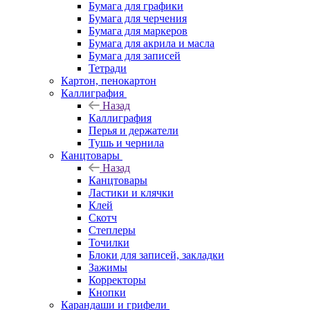
Бумага для графики
Бумага для черчения
Бумага для маркеров
Бумага для акрила и масла
Бумага для записей
Тетради
Картон, пенокартон
Каллиграфия
Назад
Каллиграфия
Перья и держатели
Тушь и чернила
Канцтовары
Назад
Канцтовары
Ластики и клячки
Клей
Скотч
Степлеры
Точилки
Блоки для записей, закладки
Зажимы
Корректоры
Кнопки
Карандаши и грифели