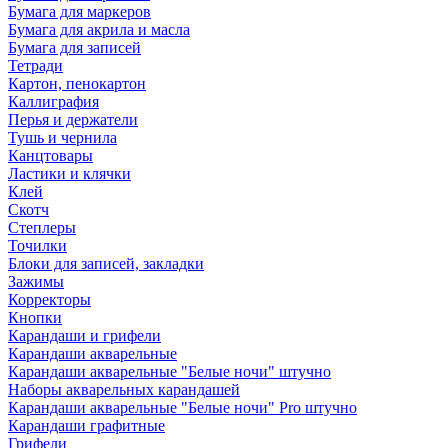
Бумага для маркеров
Бумага для акрила и масла
Бумага для записей
Тетради
Картон, пенокартон
Каллиграфия
Перья и держатели
Тушь и чернила
Канцтовары
Ластики и клячки
Клей
Скотч
Степлеры
Точилки
Блоки для записей, закладки
Зажимы
Корректоры
Кнопки
Карандаши и грифели
Карандаши акварельные
Карандаши акварельные "Белые ночи" штучно
Наборы акварельных карандашей
Карандаши акварельные "Белые ночи" Pro штучно
Карандаши графитные
Грифели