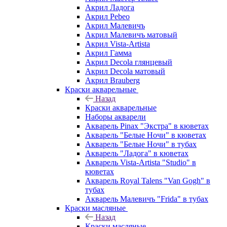
Акрил Ладога
Акрил Pebeo
Акрил Малевичъ
Акрил Малевичъ матовый
Акрил Vista-Artista
Акрил Гамма
Акрил Decola глянцевый
Акрил Decola матовый
Акрил Brauberg
Краски акварельные
Назад
Краски акварельные
Наборы акварели
Акварель Pinax "Экстра" в кюветах
Акварель "Белые Ночи" в кюветах
Акварель "Белые Ночи" в тубах
Акварель "Ладога" в кюветах
Акварель Vista-Artista "Studio" в
кюветах
Акварель Royal Talens "Van Gogh" в
тубах
Акварель Малевичъ "Frida" в тубах
Краски масляные
Назад
Краски масляные