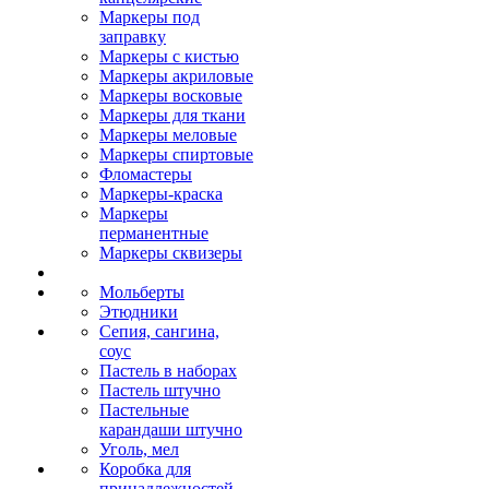
Маркеры под
заправку
Маркеры с кистью
Маркеры акриловые
Маркеры восковые
Маркеры для ткани
Маркеры меловые
Маркеры спиртовые
Фломастеры
Маркеры-краска
Маркеры
перманентные
Маркеры сквизеры
Мольберты
Этюдники
Сепия, сангина,
соус
Пастель в наборах
Пастель штучно
Пастельные
карандаши штучно
Уголь, мел
Коробка для
принадлежностей