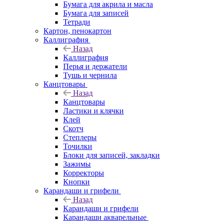
Бумага для акрила и масла
Бумага для записей
Тетради
Картон, пенокартон
Каллиграфия
Назад
Каллиграфия
Перья и держатели
Тушь и чернила
Канцтовары
Назад
Канцтовары
Ластики и клячки
Клей
Скотч
Степлеры
Точилки
Блоки для записей, закладки
Зажимы
Корректоры
Кнопки
Карандаши и грифели
Назад
Карандаши и грифели
Карандаши акварельные