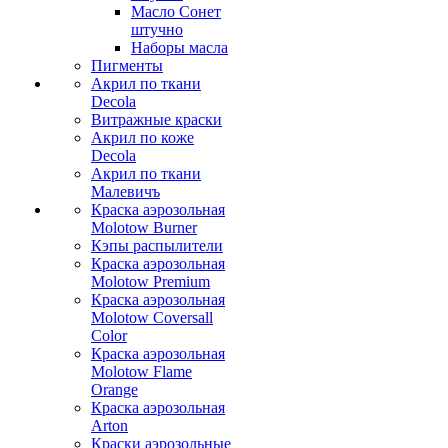
Масло Сонет
штучно
Наборы масла
Пигменты
Акрил по ткани
Decola
Витражные краски
Акрил по коже
Decola
Акрил по ткани
Малевичъ
Краска аэрозольная
Molotow Burner
Кэпы распылители
Краска аэрозольная
Molotow Premium
Краска аэрозольная
Molotow Coversall
Color
Краска аэрозольная
Molotow Flame
Orange
Краска аэрозольная
Arton
Краски аэрозольные