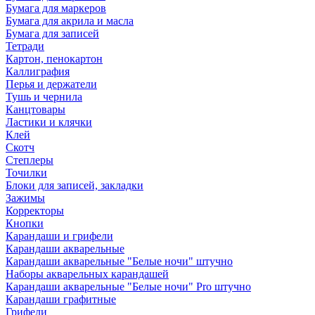
Бумага для маркеров
Бумага для акрила и масла
Бумага для записей
Тетради
Картон, пенокартон
Каллиграфия
Перья и держатели
Тушь и чернила
Канцтовары
Ластики и клячки
Клей
Скотч
Степлеры
Точилки
Блоки для записей, закладки
Зажимы
Корректоры
Кнопки
Карандаши и грифели
Карандаши акварельные
Карандаши акварельные "Белые ночи" штучно
Наборы акварельных карандашей
Карандаши акварельные "Белые ночи" Pro штучно
Карандаши графитные
Грифели