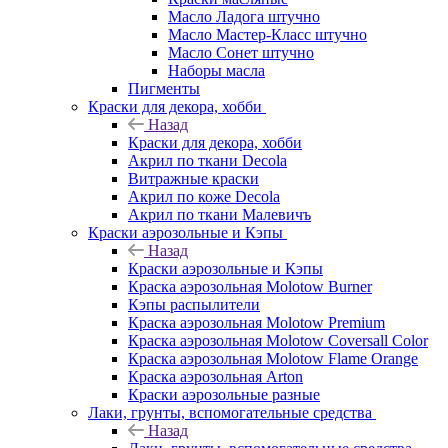
Масло Ладога штучно
Масло Мастер-Класс штучно
Масло Сонет штучно
Наборы масла
Пигменты
Краски для декора, хобби
Назад
Краски для декора, хобби
Акрил по ткани Decola
Витражные краски
Акрил по коже Decola
Акрил по ткани Малевичъ
Краски аэрозольные и Кэпы
Назад
Краски аэрозольные и Кэпы
Краска аэрозольная Molotow Burner
Кэпы распылители
Краска аэрозольная Molotow Premium
Краска аэрозольная Molotow Coversall Color
Краска аэрозольная Molotow Flame Orange
Краска аэрозольная Arton
Краски аэрозольные разные
Лаки, грунты, вспомогательные средства
Назад