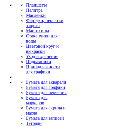
Планшеты
Палитра
Масленки
Фартуки, перчатки,
защита
Мастихины
Стаканчики для
воды
Цветовой круг и
выкраски
Уход и хранение
Подрамники
Принадлежности
для графики
Бумага для акварели
Бумага для графики
Бумага для черчения
Бумага для
маркеров
Бумага для акрила и
масла
Бумага для записей
Тетради