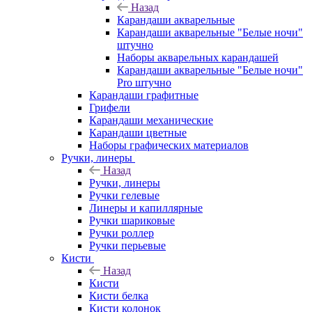
Назад
Карандаши акварельные
Карандаши акварельные "Белые ночи"
штучно
Наборы акварельных карандашей
Карандаши акварельные "Белые ночи"
Pro штучно
Карандаши графитные
Грифели
Карандаши механические
Карандаши цветные
Наборы графических материалов
Ручки, линеры
Назад
Ручки, линеры
Ручки гелевые
Линеры и капиллярные
Ручки шариковые
Ручки роллер
Ручки перьевые
Кисти
Назад
Кисти
Кисти белка
Кисти колонок