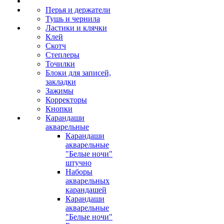
Перья и держатели
Тушь и чернила
Ластики и клячки
Клей
Скотч
Степлеры
Точилки
Блоки для записей,
закладки
Зажимы
Корректоры
Кнопки
Карандаши
акварельные
Карандаши
акварельные
"Белые ночи"
штучно
Наборы
акварельных
карандашей
Карандаши
акварельные
"Белые ночи"