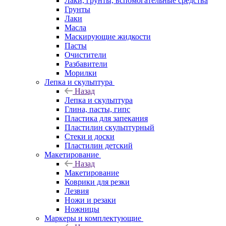
Лаки, грунты, вспомогательные средства
Грунты
Лаки
Масла
Маскирующие жидкости
Пасты
Очистители
Разбавители
Морилки
Лепка и скульптура
Назад
Лепка и скульптура
Глина, пасты, гипс
Пластика для запекания
Пластилин скульптурный
Стеки и доски
Пластилин детский
Макетирование
Назад
Макетирование
Коврики для резки
Лезвия
Ножи и резаки
Ножницы
Маркеры и комплектующие