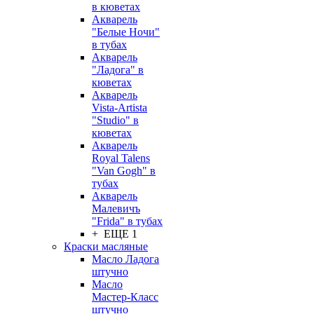
в кюветах
Акварель
"Белые Ночи"
в тубах
Акварель
"Ладога" в
кюветах
Акварель
Vista-Artista
"Studio" в
кюветах
Акварель
Royal Talens
"Van Gogh" в
тубах
Акварель
Малевичъ
"Frida" в тубах
+ ЕЩЕ 1
Краски масляные
Масло Ладога
штучно
Масло
Мастер-Класс
штучно