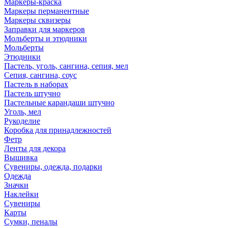
Маркеры-краска
Маркеры перманентные
Маркеры сквизеры
Заправки для маркеров
Мольберты и этюдники
Мольберты
Этюдники
Пастель, уголь, сангина, сепия, мел
Сепия, сангина, соус
Пастель в наборах
Пастель штучно
Пастельные карандаши штучно
Уголь, мел
Рукоделие
Коробка для принадлежностей
Фетр
Ленты для декора
Вышивка
Сувениры, одежда, подарки
Одежда
Значки
Наклейки
Сувениры
Карты
Сумки, пеналы