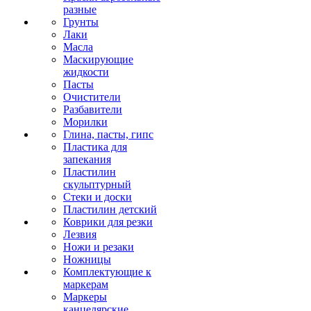
разные
Грунты
Лаки
Масла
Маскирующие
жидкости
Пасты
Очистители
Разбавители
Морилки
Глина, пасты, гипс
Пластика для
запекания
Пластилин
скульптурный
Стеки и доски
Пластилин детский
Коврики для резки
Лезвия
Ножи и резаки
Ножницы
Комплектующие к
маркерам
Маркеры
канцелярские