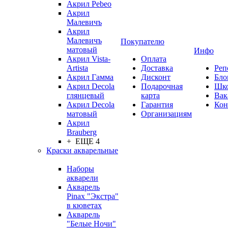
Акрил Pebeo
Акрил
Малевичъ
Акрил
Малевичъ
Покупателю
матовый
Инфо
Акрил Vista-
Оплата
Artista
Доставка
Реп
Акрил Гамма
Дисконт
Бло
Акрил Decola
Подарочная
Шк
глянцевый
карта
Вак
Акрил Decola
Гарантия
Кон
матовый
Организациям
Акрил
Brauberg
+ ЕЩЕ 4
Краски акварельные
Наборы
акварели
Акварель
Pinax "Экстра"
в кюветах
Акварель
"Белые Ночи"