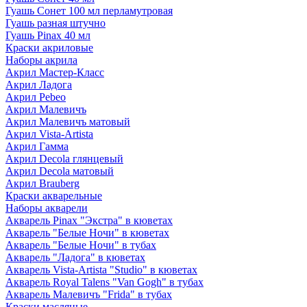
Гуашь Сонет 100 мл перламутровая
Гуашь разная штучно
Гуашь Pinax 40 мл
Краски акриловые
Наборы акрила
Акрил Мастер-Класс
Акрил Ладога
Акрил Pebeo
Акрил Малевичъ
Акрил Малевичъ матовый
Акрил Vista-Artista
Акрил Гамма
Акрил Decola глянцевый
Акрил Decola матовый
Акрил Brauberg
Краски акварельные
Наборы акварели
Акварель Pinax "Экстра" в кюветах
Акварель "Белые Ночи" в кюветах
Акварель "Белые Ночи" в тубах
Акварель "Ладога" в кюветах
Акварель Vista-Artista "Studio" в кюветах
Акварель Royal Talens "Van Gogh" в тубах
Акварель Малевичъ "Frida" в тубах
Краски масляные