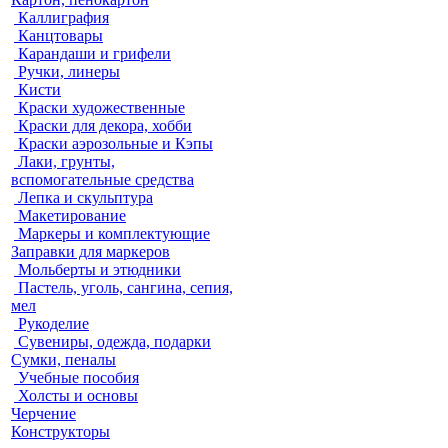
Каллиграфия
Канцтовары
Карандаши и грифели
Ручки, линеры
Кисти
Краски художественные
Краски для декора, хобби
Краски аэрозольные и Кэпы
Лаки, грунты,
вспомогательные средства
Лепка и скульптура
Макетирование
Маркеры и комплектующие
Заправки для маркеров
Мольберты и этюдники
Пастель, уголь, сангина, сепия,
мел
Рукоделие
Сувениры, одежда, подарки
Сумки, пеналы
Учебные пособия
Холсты и основы
Черчение
Конструкторы