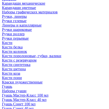
Карандаши механические
Карандаши цветные
Наборы графических материалов
Ручки, линеры
Ручки гелевые
Линеры и капиллярные
Ручки шариковые
Ручки роллер
Ручки перьевые
Кисти
Кисти белка
Кисти колонок
Кисти поролоновые, губки, валики
Кисти с резервуаром
Кисти синтетика
Кисти щетина
Кисти коза
Кисти пони
Краски художественные
Гуашь
Наборы гуаши
Гуашь Мастер-Класс 100 мл
Гуашь Мастер-Класс 40 мл
Гуашь Сонет 100 мл
Гуашь Сонет 40 мл