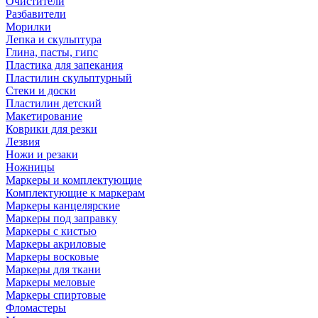
Очистители
Разбавители
Морилки
Лепка и скульптура
Глина, пасты, гипс
Пластика для запекания
Пластилин скульптурный
Стеки и доски
Пластилин детский
Макетирование
Коврики для резки
Лезвия
Ножи и резаки
Ножницы
Маркеры и комплектующие
Комплектующие к маркерам
Маркеры канцелярские
Маркеры под заправку
Маркеры с кистью
Маркеры акриловые
Маркеры восковые
Маркеры для ткани
Маркеры меловые
Маркеры спиртовые
Фломастеры