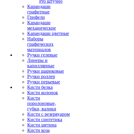
Pro штучно
Карандаши
графитные
Грифели
Карандаши
механические
Карандаши цветные
Наборы
графических
материалов
Ручки гелевые
Линеры и
капиллярные
Ручки шариковые
Ручки роллер
Ручки перьевые
Кисти белка
Кисти колонок
Кисти
поролоновые,
губки, валики
Кисти с резервуаром
Кисти синтетика
Кисти щетина
Кисти коза