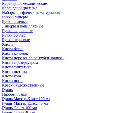
Карандаши механические
Карандаши цветные
Наборы графических материалов
Ручки, линеры
Ручки гелевые
Линеры и капиллярные
Ручки шариковые
Ручки роллер
Ручки перьевые
Кисти
Кисти белка
Кисти колонок
Кисти поролоновые, губки, валики
Кисти с резервуаром
Кисти синтетика
Кисти щетина
Кисти коза
Кисти пони
Краски художественные
Гуашь
Наборы гуаши
Гуашь Мастер-Класс 100 мл
Гуашь Мастер-Класс 40 мл
Гуашь Сонет 100 мл
Гуашь Сонет 40 мл