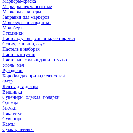
Маркеры-краска
Маркеры перманентные
Маркеры сквизеры
Заправки для маркеров
Мольберты и этюдники
Мольберты
Этюдники
Пастель, уголь, сангина, сепия, мел
Сепия, сангина, соус
Пастель в наборах
Пастель штучно
Пастельные карандаши штучно
Уголь, мел
Рукоделие
Коробка для принадлежностей
Фетр
Ленты для декора
Вышивка
Сувениры, одежда, подарки
Одежда
Значки
Наклейки
Сувениры
Карты
Сумки, пеналы