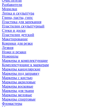
Очистители
Разбавители
Морилки
Лепка и скульптура
Глина, пасты, гипс
Пластика для запекания
Пластилин скульптурный
Стеки и доски
Пластилин детский
Макетирование
Коврики для резки
Лезвия
Ножи и резаки
Ножницы
Маркеры и комплектующие
Комплектующие к маркерам
Маркеры канцелярские
Маркеры под заправку
Маркеры с кистью
Маркеры акриловые
Маркеры восковые
Маркеры для ткани
Маркеры меловые
Маркеры спиртовые
Фломастеры