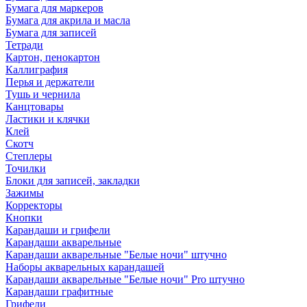
Бумага для маркеров
Бумага для акрила и масла
Бумага для записей
Тетради
Картон, пенокартон
Каллиграфия
Перья и держатели
Тушь и чернила
Канцтовары
Ластики и клячки
Клей
Скотч
Степлеры
Точилки
Блоки для записей, закладки
Зажимы
Корректоры
Кнопки
Карандаши и грифели
Карандаши акварельные
Карандаши акварельные "Белые ночи" штучно
Наборы акварельных карандашей
Карандаши акварельные "Белые ночи" Pro штучно
Карандаши графитные
Грифели