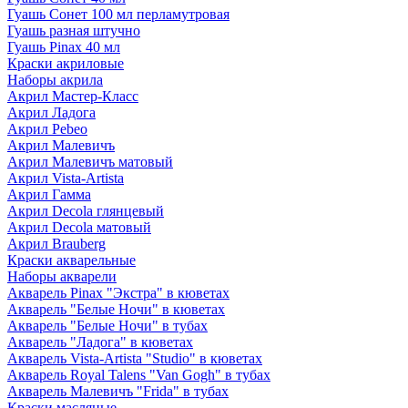
Гуашь Сонет 100 мл перламутровая
Гуашь разная штучно
Гуашь Pinax 40 мл
Краски акриловые
Наборы акрила
Акрил Мастер-Класс
Акрил Ладога
Акрил Pebeo
Акрил Малевичъ
Акрил Малевичъ матовый
Акрил Vista-Artista
Акрил Гамма
Акрил Decola глянцевый
Акрил Decola матовый
Акрил Brauberg
Краски акварельные
Наборы акварели
Акварель Pinax "Экстра" в кюветах
Акварель "Белые Ночи" в кюветах
Акварель "Белые Ночи" в тубах
Акварель "Ладога" в кюветах
Акварель Vista-Artista "Studio" в кюветах
Акварель Royal Talens "Van Gogh" в тубах
Акварель Малевичъ "Frida" в тубах
Краски масляные