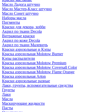
Масло Ладога штучно
Масло Мастер-Класс штучно
Масло Сонет штучно
Наборы масла
Пигменты
Краски для декора, хобби
Акрил по ткани Decola
Витражные краски
Акрил по коже Decola
Акрил по ткани Малевичъ
Краски аэрозольные и Кэпы
Краска аэрозольная Molotow Burner
Кэпы распылители
Краска аэрозольная Molotow Premium
Краска аэрозольная Molotow Coversall Color
Краска аэрозольная Molotow Flame Orange
Краска аэрозольная Arton
Краски аэрозольные разные
Лаки, грунты, вспомогательные средства
Грунты
Лаки
Масла
Маскирующие жидкости
Пасты