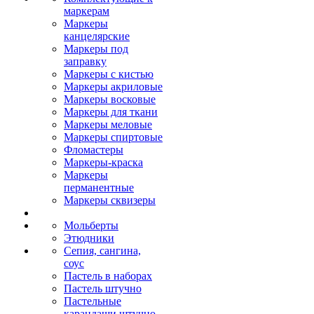
маркерам
Маркеры
канцелярские
Маркеры под
заправку
Маркеры с кистью
Маркеры акриловые
Маркеры восковые
Маркеры для ткани
Маркеры меловые
Маркеры спиртовые
Фломастеры
Маркеры-краска
Маркеры
перманентные
Маркеры сквизеры
Мольберты
Этюдники
Сепия, сангина,
соус
Пастель в наборах
Пастель штучно
Пастельные
карандаши штучно