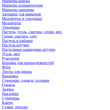
Маркеры-краска
Маркеры перманентные
Маркеры сквизеры
Заправки для маркеров
Мольберты и этюдники
Мольберты
Этюдники
Пастель, уголь, сангина, сепия, мел
Сепия, сангина, соус
Пастель в наборах
Пастель штучно
Пастельные карандаши штучно
Уголь, мел
Рукоделие
Коробка для принадлежностей
Фетр
Ленты для декора
Вышивка
Сувениры, одежда, подарки
Одежда
Значки
Наклейки
Сувениры
Карты
Сумки, пеналы