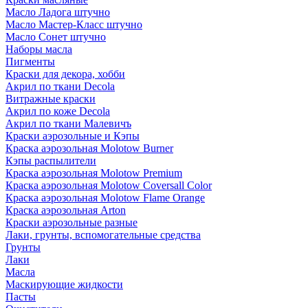
Масло Ладога штучно
Масло Мастер-Класс штучно
Масло Сонет штучно
Наборы масла
Пигменты
Краски для декора, хобби
Акрил по ткани Decola
Витражные краски
Акрил по коже Decola
Акрил по ткани Малевичъ
Краски аэрозольные и Кэпы
Краска аэрозольная Molotow Burner
Кэпы распылители
Краска аэрозольная Molotow Premium
Краска аэрозольная Molotow Coversall Color
Краска аэрозольная Molotow Flame Orange
Краска аэрозольная Arton
Краски аэрозольные разные
Лаки, грунты, вспомогательные средства
Грунты
Лаки
Масла
Маскирующие жидкости
Пасты