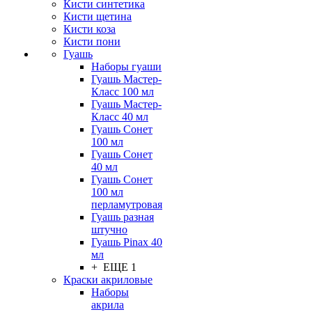
Кисти синтетика
Кисти щетина
Кисти коза
Кисти пони
Гуашь
Наборы гуаши
Гуашь Мастер-
Класс 100 мл
Гуашь Мастер-
Класс 40 мл
Гуашь Сонет
100 мл
Гуашь Сонет
40 мл
Гуашь Сонет
100 мл
перламутровая
Гуашь разная
штучно
Гуашь Pinax 40
мл
+ ЕЩЕ 1
Краски акриловые
Наборы
акрила