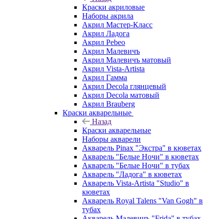
Краски акриловые
Наборы акрила
Акрил Мастер-Класс
Акрил Ладога
Акрил Pebeo
Акрил Малевичъ
Акрил Малевичъ матовый
Акрил Vista-Artista
Акрил Гамма
Акрил Decola глянцевый
Акрил Decola матовый
Акрил Brauberg
Краски акварельные
Назад
Краски акварельные
Наборы акварели
Акварель Pinax "Экстра" в кюветах
Акварель "Белые Ночи" в кюветах
Акварель "Белые Ночи" в тубах
Акварель "Ладога" в кюветах
Акварель Vista-Artista "Studio" в
кюветах
Акварель Royal Talens "Van Gogh" в
тубах
Акварель Малевичъ "Frida" в тубах