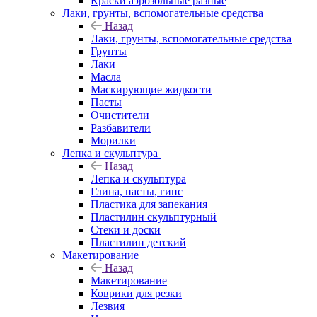
Краски аэрозольные разные
Лаки, грунты, вспомогательные средства
Назад
Лаки, грунты, вспомогательные средства
Грунты
Лаки
Масла
Маскирующие жидкости
Пасты
Очистители
Разбавители
Морилки
Лепка и скульптура
Назад
Лепка и скульптура
Глина, пасты, гипс
Пластика для запекания
Пластилин скульптурный
Стеки и доски
Пластилин детский
Макетирование
Назад
Макетирование
Коврики для резки
Лезвия