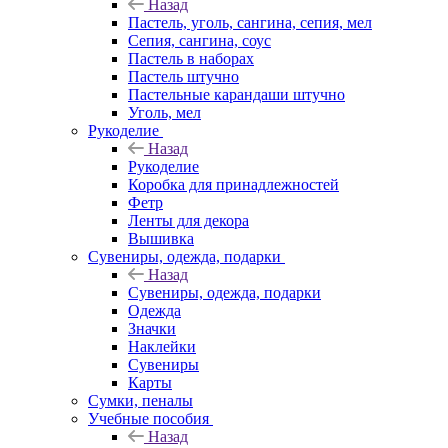
Назад
Пастель, уголь, сангина, сепия, мел
Сепия, сангина, соус
Пастель в наборах
Пастель штучно
Пастельные карандаши штучно
Уголь, мел
Рукоделие
Назад
Рукоделие
Коробка для принадлежностей
Фетр
Ленты для декора
Вышивка
Сувениры, одежда, подарки
Назад
Сувениры, одежда, подарки
Одежда
Значки
Наклейки
Сувениры
Карты
Сумки, пеналы
Учебные пособия
Назад