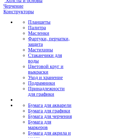
Холсты и основы
Черчение
Конструкторы
Планшеты
Палитра
Масленки
Фартуки, перчатки,
защита
Мастихины
Стаканчики для
воды
Цветовой круг и
выкраски
Уход и хранение
Подрамники
Принадлежности
для графики
Бумага для акварели
Бумага для графики
Бумага для черчения
Бумага для
маркеров
Бумага для акрила и