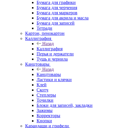
Бумага для графики
Бумага для черчения
Бумага для маркеров
Бумага для акрила и масла
Бумага для записей
Тетради
Картон, пенокартон
Каллиграфия
Назад
Каллиграфия
Перья и держатели
Тушь и чернила
Канцтовары
Назад
Канцтовары
Ластики и клячки
Клей
Скотч
Степлеры
Точилки
Блоки для записей, закладки
Зажимы
Корректоры
Кнопки
Карандаши и грифели