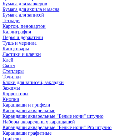
Бумага для маркеров
Бумага для акрила и масла
Бумага для записей
Тетради
Картон, пенокартон
Каллиграфия
Перья и держатели
Тушь и чернила
Канцтовары
Ластики и клячки
Клей
Скотч
Степлеры
Точилки
Блоки для записей, закладки
Зажимы
Корректоры
Кнопки
Карандаши и грифели
Карандаши акварельные
Карандаши акварельные "Белые ночи" штучно
Наборы акварельных карандашей
Карандаши акварельные "Белые ночи" Pro штучно
Карандаши графитные
Грифели