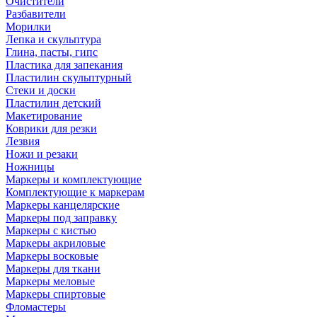
Очистители
Разбавители
Морилки
Лепка и скульптура
Глина, пасты, гипс
Пластика для запекания
Пластилин скульптурный
Стеки и доски
Пластилин детский
Макетирование
Коврики для резки
Лезвия
Ножи и резаки
Ножницы
Маркеры и комплектующие
Комплектующие к маркерам
Маркеры канцелярские
Маркеры под заправку
Маркеры с кистью
Маркеры акриловые
Маркеры восковые
Маркеры для ткани
Маркеры меловые
Маркеры спиртовые
Фломастеры