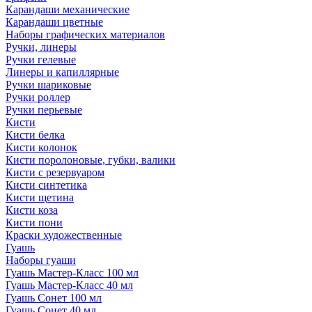
Карандаши механические
Карандаши цветные
Наборы графических материалов
Ручки, линеры
Ручки гелевые
Линеры и капиллярные
Ручки шариковые
Ручки роллер
Ручки перьевые
Кисти
Кисти белка
Кисти колонок
Кисти поролоновые, губки, валики
Кисти с резервуаром
Кисти синтетика
Кисти щетина
Кисти коза
Кисти пони
Краски художественные
Гуашь
Наборы гуаши
Гуашь Мастер-Класс 100 мл
Гуашь Мастер-Класс 40 мл
Гуашь Сонет 100 мл
Гуашь Сонет 40 мл