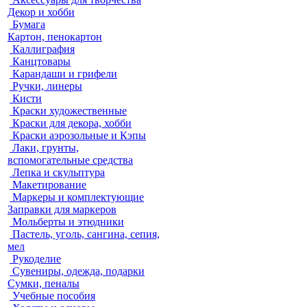
Декор и хобби
Бумага
Картон, пенокартон
Каллиграфия
Канцтовары
Карандаши и грифели
Ручки, линеры
Кисти
Краски художественные
Краски для декора, хобби
Краски аэрозольные и Кэпы
Лаки, грунты,
вспомогательные средства
Лепка и скульптура
Макетирование
Маркеры и комплектующие
Заправки для маркеров
Мольберты и этюдники
Пастель, уголь, сангина, сепия,
мел
Рукоделие
Сувениры, одежда, подарки
Сумки, пеналы
Учебные пособия