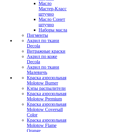
Масло
Мастер-Класс
штучно
Масло Сонет
штучно
Наборы масла
Пигменты
Акрил по ткани
Decola
Витражные краски
Акрил по коже
Decola
Акрил по ткани
Малевичъ
Краска аэрозольная
Molotow Burner
Кэпы распылители
Краска аэрозольная
Molotow Premium
Краска аэрозольная
Molotow Coversall
Color
Краска аэрозольная
Molotow Flame
Orange