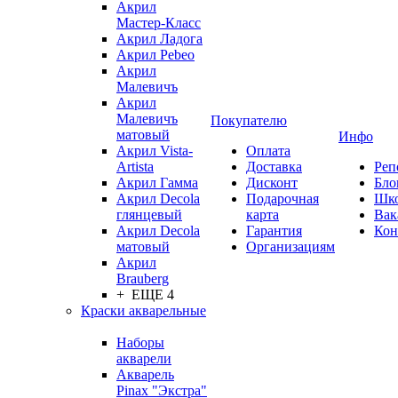
Акрил
Мастер-Класс
Акрил Ладога
Акрил Pebeo
Акрил
Малевичъ
Акрил
Малевичъ
Покупателю
матовый
Инфо
Акрил Vista-
Оплата
Artista
Доставка
Реп
Акрил Гамма
Дисконт
Бло
Акрил Decola
Подарочная
Шк
глянцевый
карта
Вак
Акрил Decola
Гарантия
Кон
матовый
Организациям
Акрил
Brauberg
+ ЕЩЕ 4
Краски акварельные
Наборы
акварели
Акварель
Pinax "Экстра"