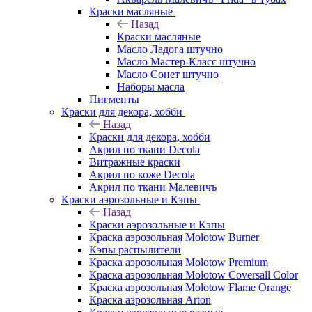
Краски масляные
Назад
Краски масляные
Масло Ладога штучно
Масло Мастер-Класс штучно
Масло Сонет штучно
Наборы масла
Пигменты
Краски для декора, хобби
Назад
Краски для декора, хобби
Акрил по ткани Decola
Витражные краски
Акрил по коже Decola
Акрил по ткани Малевичъ
Краски аэрозольные и Кэпы
Назад
Краски аэрозольные и Кэпы
Краска аэрозольная Molotow Burner
Кэпы распылители
Краска аэрозольная Molotow Premium
Краска аэрозольная Molotow Coversall Color
Краска аэрозольная Molotow Flame Orange
Краска аэрозольная Arton