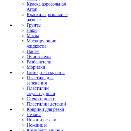
Краска аэрозольная
Arton
Краски аэрозольные
разные
Грунты
Лаки
Масла
Маскирующие
жидкости
Пасты
Очистители
Разбавители
Морилки
Глина, пасты, гипс
Пластика для
запекания
Пластилин
скульптурный
Стеки и доски
Пластилин детский
Коврики для резки
Лезвия
Ножи и резаки
Ножницы
Комплектующие к