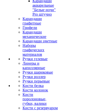
Карандаши
акварельные
"Белые ночи"
Pro штучно
Карандаши
графитные
Грифели
Карандаши
механические
Карандаши цветные
Наборы
графических
материалов
Ручки гелевые
Линеры и
капиллярные
Ручки шариковые
Ручки роллер
Ручки перьевые
Кисти белка
Кисти колонок
Кисти
поролоновые,
губки, валики
Кисти с резервуаром