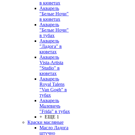
в кюветах
Акварель
"Белые Ночи"
в кюветах
Акварель
"Белые Ночи"
в тубах
Акварель
"Ладога" в
кюветах
Акварель
Vista-Artista
"Studio" в
кюветах
Акварель
Royal Talens
"Van Gogh" в
тубах
Акварель
Малевичъ
"Frida" в тубах
+ ЕЩЕ 1
Краски масляные
Масло Ладога
штучно