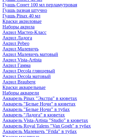
Гуашь Сонет 100 мл перламутровая
Гуашь разная штучно
Гуашь Pinax 40 мл
Краски акриловые
Наборы акрила
Акрил Мастер-Класс
Акрил Ладога
Акрил Pebeo
Акрил Малевичъ
Акрил Малевичъ матовый
Акрил Vista-Artista
Акрил Гамма
Акрил Decola глянцевый
Акрил Decola матовый
Акрил Brauberg
Краски акварельные
Наборы акварели
Акварель Pinax "Экстра" в кюветах
Акварель "Белые Ночи" в кюветах
Акварель "Белые Ночи" в тубах
Акварель "Ладога" в кюветах
Акварель Vista-Artista "Studio" в кюветах
Акварель Royal Talens "Van Gogh" в тубах
Акварель Малевичъ "Frida" в тубах
Краски масляные