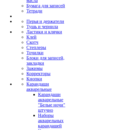
масла
Бумага для записей
Тетради
Перья и держатели
Тушь и чернила
Ластики и клячки
Клей
Скотч
Степлеры
Точилки
Блоки для записей,
закладки
Зажимы
Корректоры
Кнопки
Карандаши
акварельные
Карандаши
акварельные
"Белые ночи"
штучно
Наборы
акварельных
карандашей