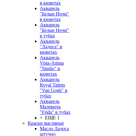
в кюветах
Акварель
"Белые Ночи"
в кюветах
Акварель
"Белые Ночи"
в тубах
Акварель
"Ладога" в
кюветах
Акварель
Vista-Artista
"Studio" в
кюветах
Акварель
Royal Talens
"Van Gogh" в
тубах
Акварель
Малевичъ
"Frida" в тубах
+ ЕЩЕ 1
Краски масляные
Масло Ладога
штучно