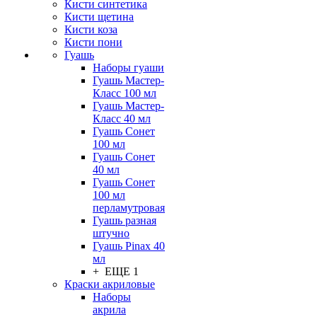
Кисти синтетика
Кисти щетина
Кисти коза
Кисти пони
Гуашь
Наборы гуаши
Гуашь Мастер-
Класс 100 мл
Гуашь Мастер-
Класс 40 мл
Гуашь Сонет
100 мл
Гуашь Сонет
40 мл
Гуашь Сонет
100 мл
перламутровая
Гуашь разная
штучно
Гуашь Pinax 40
мл
+ ЕЩЕ 1
Краски акриловые
Наборы
акрила