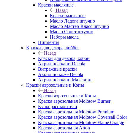
Краски масляные
Назад
Краски масляные
Масло Ладога штучно
Масло Мастер-Класс штучно
Масло Сонет штучно
Наборы масла
Пигменты
Краски для декора, хобби
Назад
Краски для декора, хобби
Акрил по ткани Decola
Витражные краски
Акрил по коже Decola
Акрил по ткани Малевичъ
Краски аэрозольные и Кэпы
Назад
Краски аэрозольные и Кэпы
Краска аэрозольная Molotow Burner
Кэпы распылители
Краска аэрозольная Molotow Premium
Краска аэрозольная Molotow Coversall Color
Краска аэрозольная Molotow Flame Orange
Краска аэрозольная Arton