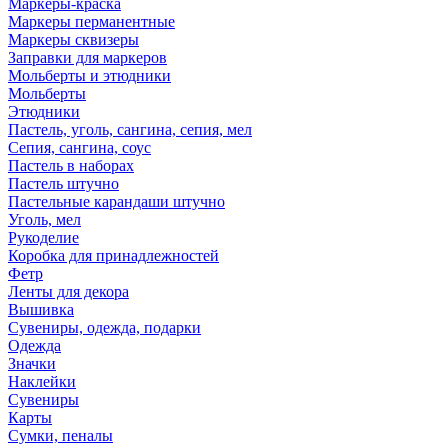
Маркеры-краска
Маркеры перманентные
Маркеры сквизеры
Заправки для маркеров
Мольберты и этюдники
Мольберты
Этюдники
Пастель, уголь, сангина, сепия, мел
Сепия, сангина, соус
Пастель в наборах
Пастель штучно
Пастельные карандаши штучно
Уголь, мел
Рукоделие
Коробка для принадлежностей
Фетр
Ленты для декора
Вышивка
Сувениры, одежда, подарки
Одежда
Значки
Наклейки
Сувениры
Карты
Сумки, пеналы