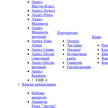
Акрил
Мастер-Класс
Акрил Ладога
Акрил Pebeo
Акрил
Малевичъ
Акрил
Малевичъ
Покупателю
матовый
Инфо
Акрил Vista-
Оплата
Artista
Доставка
Реп
Акрил Гамма
Дисконт
Бло
Акрил Decola
Подарочная
Шк
глянцевый
карта
Вак
Акрил Decola
Гарантия
Кон
матовый
Организациям
Акрил
Brauberg
+ ЕЩЕ 4
Краски акварельные
Наборы
акварели
Акварель
Pinax "Экстра"