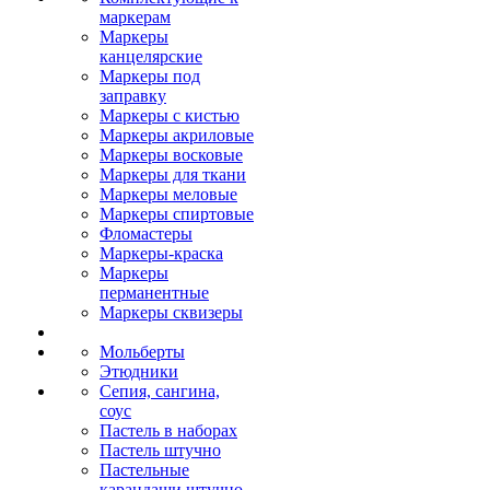
маркерам
Маркеры
канцелярские
Маркеры под
заправку
Маркеры с кистью
Маркеры акриловые
Маркеры восковые
Маркеры для ткани
Маркеры меловые
Маркеры спиртовые
Фломастеры
Маркеры-краска
Маркеры
перманентные
Маркеры сквизеры
Мольберты
Этюдники
Сепия, сангина,
соус
Пастель в наборах
Пастель штучно
Пастельные
карандаши штучно