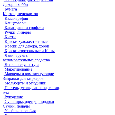
Декор и хобби
Бумага
Картон, пенокартон
Каллиграфия
Канцтовары
Карандаши и грифели
Ручки, линеры
Кисти
Краски художественные
Краски для декора, хобби
Краски аэрозольные и Кэпы
Лаки, грунты,
вспомогательные средства
Лепка и скульптура
Макетирование
Маркеры и комплектующие
Заправки для маркеров
Мольберты и этюдники
Пастель, уголь, сангина, сепия,
мел
Рукоделие
Сувениры, одежда, подарки
Сумки, пеналы
Учебные пособия