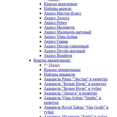
Краски акриловые
Наборы акрила
Акрил Мастер-Класс
Акрил Ладога
Акрил Pebeo
Акрил Малевичъ
Акрил Малевичъ матовый
Акрил Vista-Artista
Акрил Гамма
Акрил Decola глянцевый
Акрил Decola матовый
Акрил Brauberg
Краски акварельные
Назад
Краски акварельные
Наборы акварели
Акварель Pinax "Экстра" в кюветах
Акварель "Белые Ночи" в кюветах
Акварель "Белые Ночи" в тубах
Акварель "Ладога" в кюветах
Акварель Vista-Artista "Studio" в
кюветах
Акварель Royal Talens "Van Gogh" в
тубах
Акварель Малевичъ "Frida" в тубах