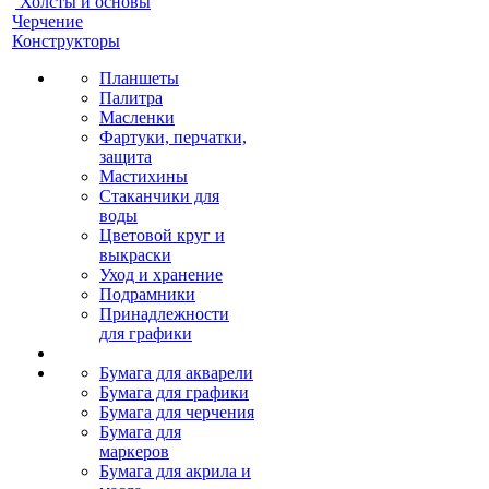
Холсты и основы
Черчение
Конструкторы
Планшеты
Палитра
Масленки
Фартуки, перчатки,
защита
Мастихины
Стаканчики для
воды
Цветовой круг и
выкраски
Уход и хранение
Подрамники
Принадлежности
для графики
Бумага для акварели
Бумага для графики
Бумага для черчения
Бумага для
маркеров
Бумага для акрила и