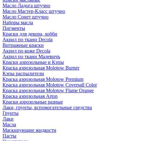
Масло Ладога штучно
Масло Мастер-Класс штучно
Масло Сонет штучно
Наборы масла
Пигменты
Краски для декора, хобби
Акрил по ткани Decola
Витражные краски
Акрил по коже Decola
Акрил по ткани Малевичъ
Краски аэрозольные и Кэпы
Краска аэрозольная Molotow Burner
Кэпы распылители
Краска аэрозольная Molotow Premium
Краска аэрозольная Molotow Coversall Color
Краска аэрозольная Molotow Flame Orange
Краска аэрозольная Arton
Краски аэрозольные разные
Лаки, грунты, вспомогательные средства
Грунты
Лаки
Масла
Маскирующие жидкости
Пасты