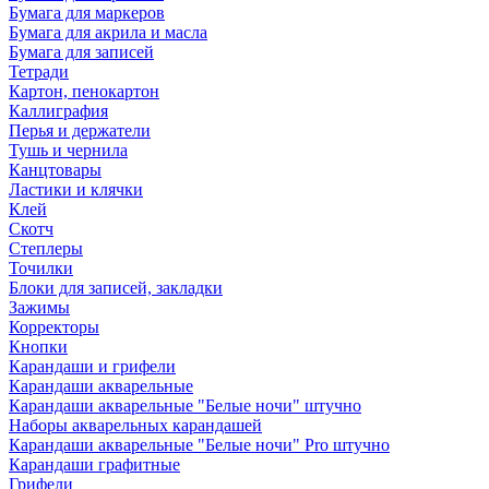
Бумага для маркеров
Бумага для акрила и масла
Бумага для записей
Тетради
Картон, пенокартон
Каллиграфия
Перья и держатели
Тушь и чернила
Канцтовары
Ластики и клячки
Клей
Скотч
Степлеры
Точилки
Блоки для записей, закладки
Зажимы
Корректоры
Кнопки
Карандаши и грифели
Карандаши акварельные
Карандаши акварельные "Белые ночи" штучно
Наборы акварельных карандашей
Карандаши акварельные "Белые ночи" Pro штучно
Карандаши графитные
Грифели