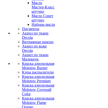
Масло
Мастер-Класс
штучно
Масло Сонет
штучно
Наборы масла
Пигменты
Акрил по ткани
Decola
Витражные краски
Акрил по коже
Decola
Акрил по ткани
Малевичъ
Краска аэрозольная
Molotow Burner
Кэпы распылители
Краска аэрозольная
Molotow Premium
Краска аэрозольная
Molotow Coversall
Color
Краска аэрозольная
Molotow Flame
Orange