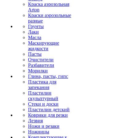
Краска аэрозольная
Arton
Краски аэрозольные
разные
Грунты
Лаки
Масла
Маскирующие
жидкости
Пасты
Очистители
Разбавители
Морилки
Глина, пасты, гипс
Пластика для
запекания
Пластилин
скульптурный
Стеки и доски
Пластилин детский
Коврики для резки
Лезвия
Ножи и резаки
Ножницы
Комплектующие к