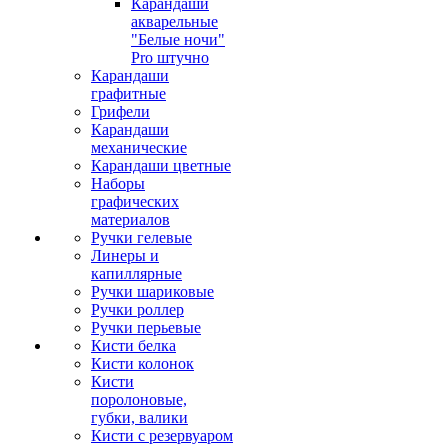
Карандаши
акварельные
"Белые ночи"
Pro штучно
Карандаши
графитные
Грифели
Карандаши
механические
Карандаши цветные
Наборы
графических
материалов
Ручки гелевые
Линеры и
капиллярные
Ручки шариковые
Ручки роллер
Ручки перьевые
Кисти белка
Кисти колонок
Кисти
поролоновые,
губки, валики
Кисти с резервуаром