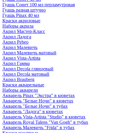
Гуашь Сонет 100 мл перламутровая
Гуашь разная штучно
Гуашь Pinax 40 мл
Краски акриловые
Наборы акрила
Акрил Мастер-Класс
Акрил Ладога
Акрил Pebeo
Акрил Малевичъ
Акрил Малевичъ матовый
Акрил Vista-Artista
Акрил Гамма
Акрил Decola глянцевый
Акрил Decola матовый
Акрил Brauberg
Краски акварельные
Наборы акварели
Акварель Pinax "Экстра" в кюветах
Акварель "Белые Ночи" в кюветах
Акварель "Белые Ночи" в тубах
Акварель "Ладога" в кюветах
Акварель Vista-Artista "Studio" в кюветах
Акварель Royal Talens "Van Gogh" в тубах
Акварель Малевичъ "Frida" в тубах
Краски масляные