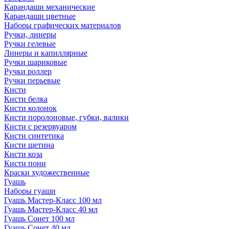
Карандаши механические
Карандаши цветные
Наборы графических материалов
Ручки, линеры
Ручки гелевые
Линеры и капиллярные
Ручки шариковые
Ручки роллер
Ручки перьевые
Кисти
Кисти белка
Кисти колонок
Кисти поролоновые, губки, валики
Кисти с резервуаром
Кисти синтетика
Кисти щетина
Кисти коза
Кисти пони
Краски художественные
Гуашь
Наборы гуаши
Гуашь Мастер-Класс 100 мл
Гуашь Мастер-Класс 40 мл
Гуашь Сонет 100 мл
Гуашь Сонет 40 мл