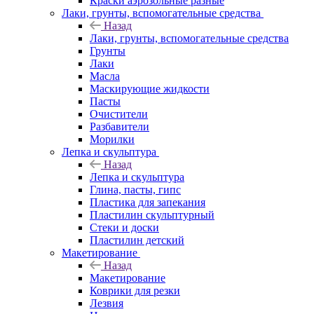
Краски аэрозольные разные
Лаки, грунты, вспомогательные средства
Назад
Лаки, грунты, вспомогательные средства
Грунты
Лаки
Масла
Маскирующие жидкости
Пасты
Очистители
Разбавители
Морилки
Лепка и скульптура
Назад
Лепка и скульптура
Глина, пасты, гипс
Пластика для запекания
Пластилин скульптурный
Стеки и доски
Пластилин детский
Макетирование
Назад
Макетирование
Коврики для резки
Лезвия