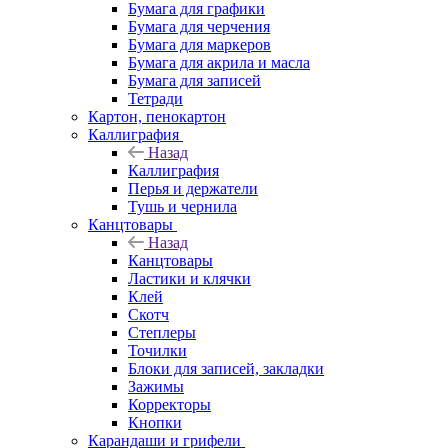
Бумага для графики
Бумага для черчения
Бумага для маркеров
Бумага для акрила и масла
Бумага для записей
Тетради
Картон, пенокартон
Каллиграфия
Назад
Каллиграфия
Перья и держатели
Тушь и чернила
Канцтовары
Назад
Канцтовары
Ластики и клячки
Клей
Скотч
Степлеры
Точилки
Блоки для записей, закладки
Зажимы
Корректоры
Кнопки
Карандаши и грифели