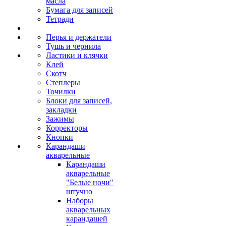
масла
Бумага для записей
Тетради
Перья и держатели
Тушь и чернила
Ластики и клячки
Клей
Скотч
Степлеры
Точилки
Блоки для записей,
закладки
Зажимы
Корректоры
Кнопки
Карандаши
акварельные
Карандаши
акварельные
"Белые ночи"
штучно
Наборы
акварельных
карандашей