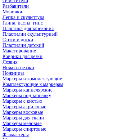
Очистители
Разбавители
Морилки
Лепка и скульптура
Глина, пасты, гипс
Пластика для запекания
Пластилин скульптурный
Стеки и доски
Пластилин детский
Макетирование
Коврики для резки
Лезвия
Ножи и резаки
Ножницы
Маркеры и комплектующие
Комплектующие к маркерам
Маркеры канцелярские
Маркеры под заправку
Маркеры с кистью
Маркеры акриловые
Маркеры восковые
Маркеры для ткани
Маркеры меловые
Маркеры спиртовые
Фломастеры