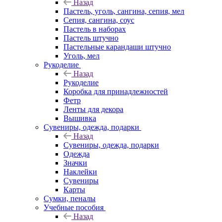
Назад
Пастель, уголь, сангина, сепия, мел
Сепия, сангина, соус
Пастель в наборах
Пастель штучно
Пастельные карандаши штучно
Уголь, мел
Рукоделие
Назад
Рукоделие
Коробка для принадлежностей
Фетр
Ленты для декора
Вышивка
Сувениры, одежда, подарки
Назад
Сувениры, одежда, подарки
Одежда
Значки
Наклейки
Сувениры
Карты
Сумки, пеналы
Учебные пособия
Назад