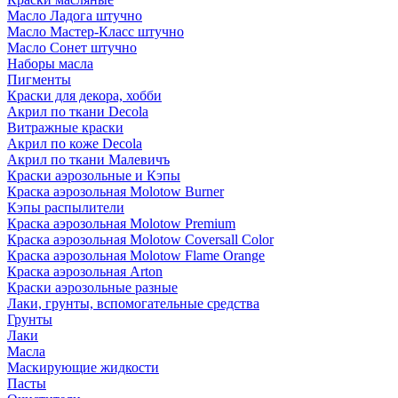
Масло Ладога штучно
Масло Мастер-Класс штучно
Масло Сонет штучно
Наборы масла
Пигменты
Краски для декора, хобби
Акрил по ткани Decola
Витражные краски
Акрил по коже Decola
Акрил по ткани Малевичъ
Краски аэрозольные и Кэпы
Краска аэрозольная Molotow Burner
Кэпы распылители
Краска аэрозольная Molotow Premium
Краска аэрозольная Molotow Coversall Color
Краска аэрозольная Molotow Flame Orange
Краска аэрозольная Arton
Краски аэрозольные разные
Лаки, грунты, вспомогательные средства
Грунты
Лаки
Масла
Маскирующие жидкости
Пасты