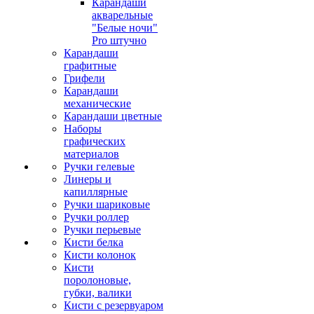
Карандаши
акварельные
"Белые ночи"
Pro штучно
Карандаши
графитные
Грифели
Карандаши
механические
Карандаши цветные
Наборы
графических
материалов
Ручки гелевые
Линеры и
капиллярные
Ручки шариковые
Ручки роллер
Ручки перьевые
Кисти белка
Кисти колонок
Кисти
поролоновые,
губки, валики
Кисти с резервуаром