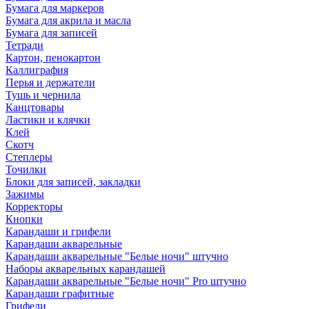
Бумага для маркеров
Бумага для акрила и масла
Бумага для записей
Тетради
Картон, пенокартон
Каллиграфия
Перья и держатели
Тушь и чернила
Канцтовары
Ластики и клячки
Клей
Скотч
Степлеры
Точилки
Блоки для записей, закладки
Зажимы
Корректоры
Кнопки
Карандаши и грифели
Карандаши акварельные
Карандаши акварельные "Белые ночи" штучно
Наборы акварельных карандашей
Карандаши акварельные "Белые ночи" Pro штучно
Карандаши графитные
Грифели