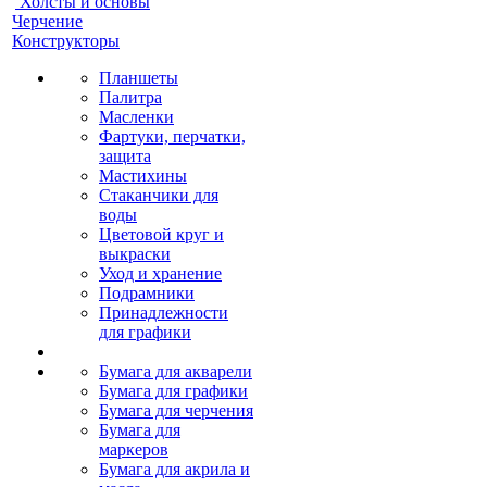
Холсты и основы
Черчение
Конструкторы
Планшеты
Палитра
Масленки
Фартуки, перчатки,
защита
Мастихины
Стаканчики для
воды
Цветовой круг и
выкраски
Уход и хранение
Подрамники
Принадлежности
для графики
Бумага для акварели
Бумага для графики
Бумага для черчения
Бумага для
маркеров
Бумага для акрила и