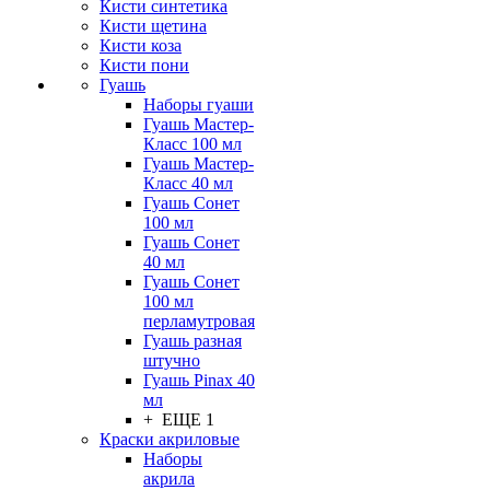
Кисти синтетика
Кисти щетина
Кисти коза
Кисти пони
Гуашь
Наборы гуаши
Гуашь Мастер-
Класс 100 мл
Гуашь Мастер-
Класс 40 мл
Гуашь Сонет
100 мл
Гуашь Сонет
40 мл
Гуашь Сонет
100 мл
перламутровая
Гуашь разная
штучно
Гуашь Pinax 40
мл
+ ЕЩЕ 1
Краски акриловые
Наборы
акрила