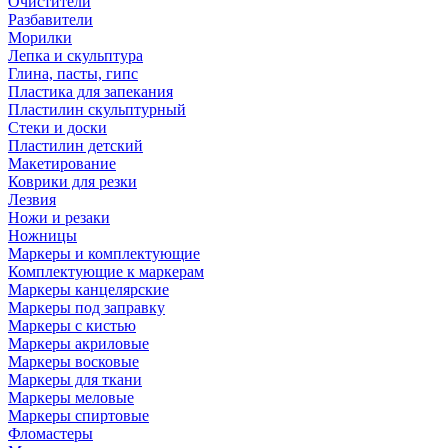
Очистители
Разбавители
Морилки
Лепка и скульптура
Глина, пасты, гипс
Пластика для запекания
Пластилин скульптурный
Стеки и доски
Пластилин детский
Макетирование
Коврики для резки
Лезвия
Ножи и резаки
Ножницы
Маркеры и комплектующие
Комплектующие к маркерам
Маркеры канцелярские
Маркеры под заправку
Маркеры с кистью
Маркеры акриловые
Маркеры восковые
Маркеры для ткани
Маркеры меловые
Маркеры спиртовые
Фломастеры