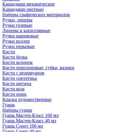
Карандаши механические
Карандаши цветные
Наборы графических материалов
Ручки, линеры
Ручки гелевые
Линеры и капиллярные
Ручки шариковые
Ручки роллер
Ручки перьевые
Кисти
Кисти белка
Кисти колонок
Кисти поролоновые, губки, валики
Кисти с резервуаром
Кисти синтетика
Кисти щетина
Кисти коза
Кисти пони
Краски художественные
Гуашь
Наборы гуаши
Гуашь Мастер-Класс 100 мл
Гуашь Мастер-Класс 40 мл
Гуашь Сонет 100 мл
Гуашь Сонет 40 мл