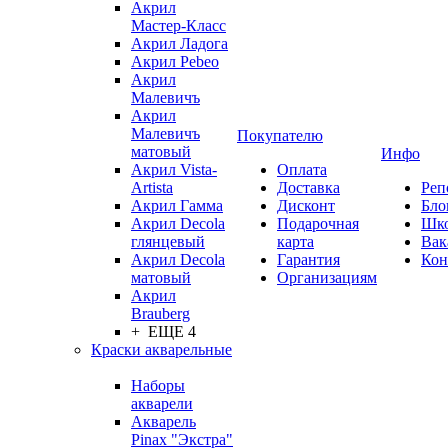
Акрил
Мастер-Класс
Акрил Ладога
Акрил Pebeo
Акрил
Малевичъ
Акрил
Малевичъ
Покупателю
матовый
Инфо
Акрил Vista-
Оплата
Artista
Доставка
Реп
Акрил Гамма
Дисконт
Бло
Акрил Decola
Подарочная
Шк
глянцевый
карта
Вак
Акрил Decola
Гарантия
Кон
матовый
Организациям
Акрил
Brauberg
+ ЕЩЕ 4
Краски акварельные
Наборы
акварели
Акварель
Pinax "Экстра"