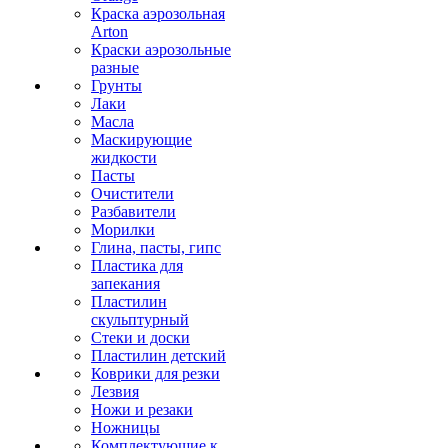
Краска аэрозольная
Arton
Краски аэрозольные
разные
Грунты
Лаки
Масла
Маскирующие
жидкости
Пасты
Очистители
Разбавители
Морилки
Глина, пасты, гипс
Пластика для
запекания
Пластилин
скульптурный
Стеки и доски
Пластилин детский
Коврики для резки
Лезвия
Ножи и резаки
Ножницы
Комплектующие к