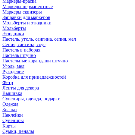
Маркеры-краска
Маркеры перманентные
Маркеры сквизеры
Заправки для маркеров
Мольберты и этюдники
Мольберты
Этюдники
Пастель, уголь, сангина, сепия, мел
Сепия, сангина, соус
Пастель в наборах
Пастель штучно
Пастельные карандаши штучно
Уголь, мел
Рукоделие
Коробка для принадлежностей
Фетр
Ленты для декора
Вышивка
Сувениры, одежда, подарки
Одежда
Значки
Наклейки
Сувениры
Карты
Сумки, пеналы