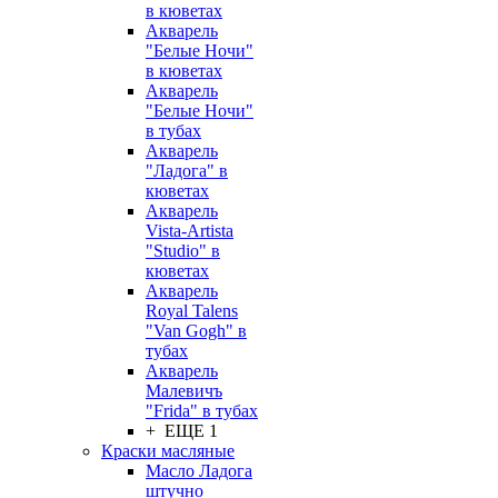
в кюветах
Акварель
"Белые Ночи"
в кюветах
Акварель
"Белые Ночи"
в тубах
Акварель
"Ладога" в
кюветах
Акварель
Vista-Artista
"Studio" в
кюветах
Акварель
Royal Talens
"Van Gogh" в
тубах
Акварель
Малевичъ
"Frida" в тубах
+ ЕЩЕ 1
Краски масляные
Масло Ладога
штучно