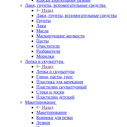
Краски аэрозольные разные
Лаки, грунты, вспомогательные средства
Назад
Лаки, грунты, вспомогательные средства
Грунты
Лаки
Масла
Маскирующие жидкости
Пасты
Очистители
Разбавители
Морилки
Лепка и скульптура
Назад
Лепка и скульптура
Глина, пасты, гипс
Пластика для запекания
Пластилин скульптурный
Стеки и доски
Пластилин детский
Макетирование
Назад
Макетирование
Коврики для резки
Лезвия