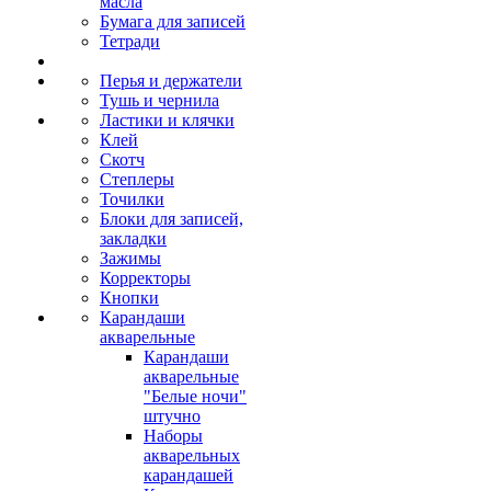
масла
Бумага для записей
Тетради
Перья и держатели
Тушь и чернила
Ластики и клячки
Клей
Скотч
Степлеры
Точилки
Блоки для записей,
закладки
Зажимы
Корректоры
Кнопки
Карандаши
акварельные
Карандаши
акварельные
"Белые ночи"
штучно
Наборы
акварельных
карандашей