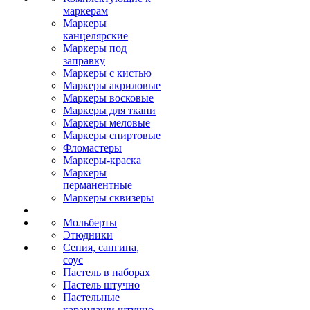
маркерам
Маркеры
канцелярские
Маркеры под
заправку
Маркеры с кистью
Маркеры акриловые
Маркеры восковые
Маркеры для ткани
Маркеры меловые
Маркеры спиртовые
Фломастеры
Маркеры-краска
Маркеры
перманентные
Маркеры сквизеры
Мольберты
Этюдники
Сепия, сангина,
соус
Пастель в наборах
Пастель штучно
Пастельные
карандаши штучно