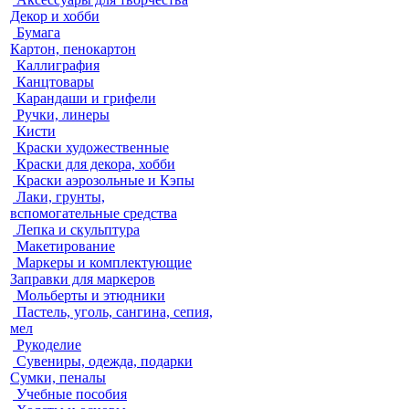
Декор и хобби
Бумага
Картон, пенокартон
Каллиграфия
Канцтовары
Карандаши и грифели
Ручки, линеры
Кисти
Краски художественные
Краски для декора, хобби
Краски аэрозольные и Кэпы
Лаки, грунты,
вспомогательные средства
Лепка и скульптура
Макетирование
Маркеры и комплектующие
Заправки для маркеров
Мольберты и этюдники
Пастель, уголь, сангина, сепия,
мел
Рукоделие
Сувениры, одежда, подарки
Сумки, пеналы
Учебные пособия