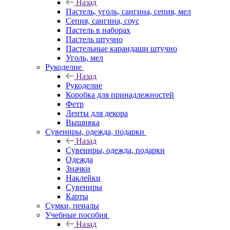
Назад
Пастель, уголь, сангина, сепия, мел
Сепия, сангина, соус
Пастель в наборах
Пастель штучно
Пастельные карандаши штучно
Уголь, мел
Рукоделие
Назад
Рукоделие
Коробка для принадлежностей
Фетр
Ленты для декора
Вышивка
Сувениры, одежда, подарки
Назад
Сувениры, одежда, подарки
Одежда
Значки
Наклейки
Сувениры
Карты
Сумки, пеналы
Учебные пособия
Назад