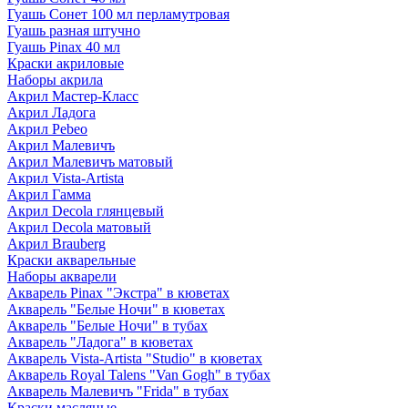
Гуашь Сонет 100 мл перламутровая
Гуашь разная штучно
Гуашь Pinax 40 мл
Краски акриловые
Наборы акрила
Акрил Мастер-Класс
Акрил Ладога
Акрил Pebeo
Акрил Малевичъ
Акрил Малевичъ матовый
Акрил Vista-Artista
Акрил Гамма
Акрил Decola глянцевый
Акрил Decola матовый
Акрил Brauberg
Краски акварельные
Наборы акварели
Акварель Pinax "Экстра" в кюветах
Акварель "Белые Ночи" в кюветах
Акварель "Белые Ночи" в тубах
Акварель "Ладога" в кюветах
Акварель Vista-Artista "Studio" в кюветах
Акварель Royal Talens "Van Gogh" в тубах
Акварель Малевичъ "Frida" в тубах
Краски масляные