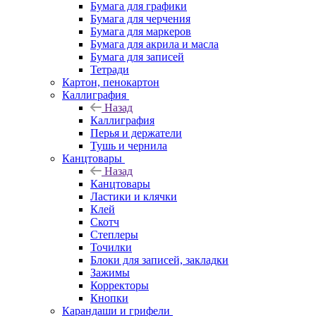
Бумага для графики
Бумага для черчения
Бумага для маркеров
Бумага для акрила и масла
Бумага для записей
Тетради
Картон, пенокартон
Каллиграфия
Назад
Каллиграфия
Перья и держатели
Тушь и чернила
Канцтовары
Назад
Канцтовары
Ластики и клячки
Клей
Скотч
Степлеры
Точилки
Блоки для записей, закладки
Зажимы
Корректоры
Кнопки
Карандаши и грифели