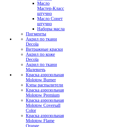
Масло
Мастер-Класс
штучно
Масло Сонет
штучно
Наборы масла
Пигменты
Акрил по ткани
Decola
Витражные краски
Акрил по коже
Decola
Акрил по ткани
Малевичъ
Краска аэрозольная
Molotow Burner
Кэпы распылители
Краска аэрозольная
Molotow Premium
Краска аэрозольная
Molotow Coversall
Color
Краска аэрозольная
Molotow Flame
Orange