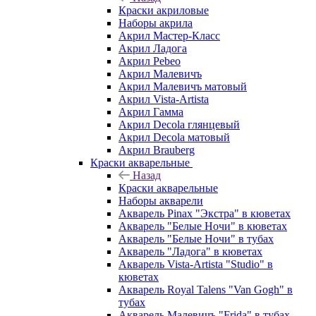
Краски акриловые
Наборы акрила
Акрил Мастер-Класс
Акрил Ладога
Акрил Pebeo
Акрил Малевичъ
Акрил Малевичъ матовый
Акрил Vista-Artista
Акрил Гамма
Акрил Decola глянцевый
Акрил Decola матовый
Акрил Brauberg
Краски акварельные
Назад
Краски акварельные
Наборы акварели
Акварель Pinax "Экстра" в кюветах
Акварель "Белые Ночи" в кюветах
Акварель "Белые Ночи" в тубах
Акварель "Ладога" в кюветах
Акварель Vista-Artista "Studio" в
кюветах
Акварель Royal Talens "Van Gogh" в
тубах
Акварель Малевичъ "Frida" в тубах