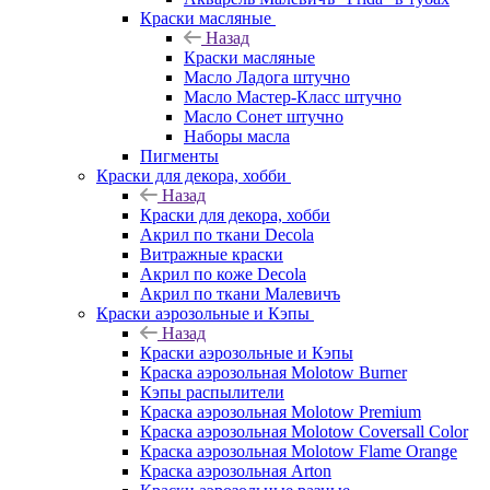
Краски масляные
Назад
Краски масляные
Масло Ладога штучно
Масло Мастер-Класс штучно
Масло Сонет штучно
Наборы масла
Пигменты
Краски для декора, хобби
Назад
Краски для декора, хобби
Акрил по ткани Decola
Витражные краски
Акрил по коже Decola
Акрил по ткани Малевичъ
Краски аэрозольные и Кэпы
Назад
Краски аэрозольные и Кэпы
Краска аэрозольная Molotow Burner
Кэпы распылители
Краска аэрозольная Molotow Premium
Краска аэрозольная Molotow Coversall Color
Краска аэрозольная Molotow Flame Orange
Краска аэрозольная Arton