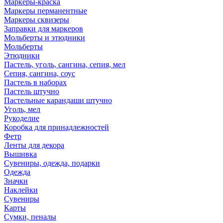
Маркеры-краска
Маркеры перманентные
Маркеры сквизеры
Заправки для маркеров
Мольберты и этюдники
Мольберты
Этюдники
Пастель, уголь, сангина, сепия, мел
Сепия, сангина, соус
Пастель в наборах
Пастель штучно
Пастельные карандаши штучно
Уголь, мел
Рукоделие
Коробка для принадлежностей
Фетр
Ленты для декора
Вышивка
Сувениры, одежда, подарки
Одежда
Значки
Наклейки
Сувениры
Карты
Сумки, пеналы