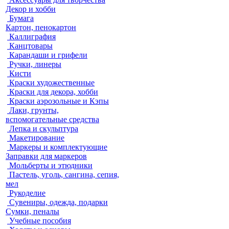
Декор и хобби
Бумага
Картон, пенокартон
Каллиграфия
Канцтовары
Карандаши и грифели
Ручки, линеры
Кисти
Краски художественные
Краски для декора, хобби
Краски аэрозольные и Кэпы
Лаки, грунты,
вспомогательные средства
Лепка и скульптура
Макетирование
Маркеры и комплектующие
Заправки для маркеров
Мольберты и этюдники
Пастель, уголь, сангина, сепия,
мел
Рукоделие
Сувениры, одежда, подарки
Сумки, пеналы
Учебные пособия