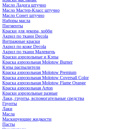
Масло Ладога штучно
Масло Мастер-Класс штучно
Масло Сонет штучно
Наборы масла
Пигменты
Краски для декора, хобби
Акрил по ткани Decola
Витражные краски
Акрил по коже Decola
Акрил по ткани Малевичъ
Краски аэрозольные и Кэпы
Краска аэрозольная Molotow Burner
Кэпы распылители
Краска аэрозольная Molotow Premium
Краска аэрозольная Molotow Coversall Color
Краска аэрозольная Molotow Flame Orange
Краска аэрозольная Arton
Краски аэрозольные разные
Лаки, грунты, вспомогательные средства
Грунты
Лаки
Масла
Маскирующие жидкости
Пасты