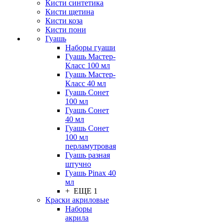
Кисти синтетика
Кисти щетина
Кисти коза
Кисти пони
Гуашь
Наборы гуаши
Гуашь Мастер-
Класс 100 мл
Гуашь Мастер-
Класс 40 мл
Гуашь Сонет
100 мл
Гуашь Сонет
40 мл
Гуашь Сонет
100 мл
перламутровая
Гуашь разная
штучно
Гуашь Pinax 40
мл
+ ЕЩЕ 1
Краски акриловые
Наборы
акрила