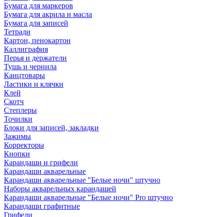
Бумага для маркеров
Бумага для акрила и масла
Бумага для записей
Тетради
Картон, пенокартон
Каллиграфия
Перья и держатели
Тушь и чернила
Канцтовары
Ластики и клячки
Клей
Скотч
Степлеры
Точилки
Блоки для записей, закладки
Зажимы
Корректоры
Кнопки
Карандаши и грифели
Карандаши акварельные
Карандаши акварельные "Белые ночи" штучно
Наборы акварельных карандашей
Карандаши акварельные "Белые ночи" Pro штучно
Карандаши графитные
Грифели