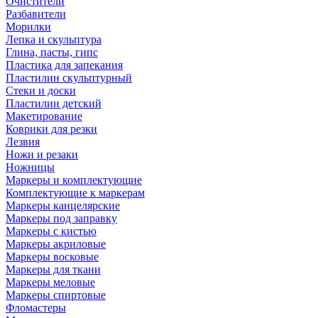
Очистители
Разбавители
Морилки
Лепка и скульптура
Глина, пасты, гипс
Пластика для запекания
Пластилин скульптурный
Стеки и доски
Пластилин детский
Макетирование
Коврики для резки
Лезвия
Ножи и резаки
Ножницы
Маркеры и комплектующие
Комплектующие к маркерам
Маркеры канцелярские
Маркеры под заправку
Маркеры с кистью
Маркеры акриловые
Маркеры восковые
Маркеры для ткани
Маркеры меловые
Маркеры спиртовые
Фломастеры