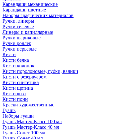
Карандаши механические
Карандаши цветные
Наборы графических материалов
Ручки, линеры
Ручки гелевые
Линеры и капиллярные
Ручки шариковые
Ручки роллер
Ручки перьевые
Кисти
Кисти белка
Кисти колонок
Кисти поролоновые, губки, валики
Кисти с резервуаром
Кисти синтетика
Кисти щетина
Кисти коза
Кисти пони
Краски художественные
Гуашь
Наборы гуаши
Гуашь Мастер-Класс 100 мл
Гуашь Мастер-Класс 40 мл
Гуашь Сонет 100 мл
Гуашь Сонет 40 мл