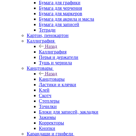
Бумага для графики
Бумага для черчения
Бумага для маркеров
Бумага для акрила и масла
Бумага для записей
Тетради
Картон, пенокартон
Каллиграфия
Назад
Каллиграфия
Перья и держатели
Тушь и чернила
Канцтовары
Назад
Канцтовары
Ластики и клячки
Клей
Скотч
Степлеры
Точилки
Блоки для записей, закладки
Зажимы
Корректоры
Кнопки
Карандаши и грифели