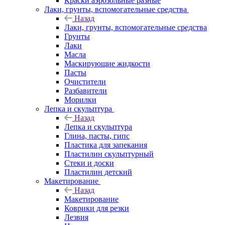
Краски аэрозольные разные
Лаки, грунты, вспомогательные средства
Назад
Лаки, грунты, вспомогательные средства
Грунты
Лаки
Масла
Маскирующие жидкости
Пасты
Очистители
Разбавители
Морилки
Лепка и скульптура
Назад
Лепка и скульптура
Глина, пасты, гипс
Пластика для запекания
Пластилин скульптурный
Стеки и доски
Пластилин детский
Макетирование
Назад
Макетирование
Коврики для резки
Лезвия