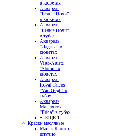
в кюветах
Акварель
"Белые Ночи"
в кюветах
Акварель
"Белые Ночи"
в тубах
Акварель
"Ладога" в
кюветах
Акварель
Vista-Artista
"Studio" в
кюветах
Акварель
Royal Talens
"Van Gogh" в
тубах
Акварель
Малевичъ
"Frida" в тубах
+ ЕЩЕ 1
Краски масляные
Масло Ладога
штучно