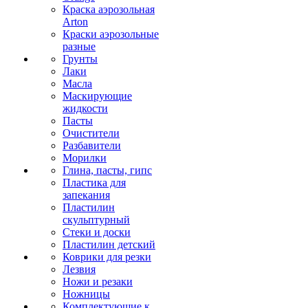
Краска аэрозольная
Arton
Краски аэрозольные
разные
Грунты
Лаки
Масла
Маскирующие
жидкости
Пасты
Очистители
Разбавители
Морилки
Глина, пасты, гипс
Пластика для
запекания
Пластилин
скульптурный
Стеки и доски
Пластилин детский
Коврики для резки
Лезвия
Ножи и резаки
Ножницы
Комплектующие к