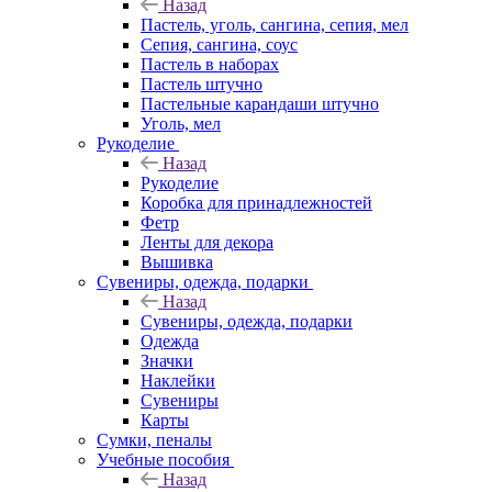
Назад
Пастель, уголь, сангина, сепия, мел
Сепия, сангина, соус
Пастель в наборах
Пастель штучно
Пастельные карандаши штучно
Уголь, мел
Рукоделие
Назад
Рукоделие
Коробка для принадлежностей
Фетр
Ленты для декора
Вышивка
Сувениры, одежда, подарки
Назад
Сувениры, одежда, подарки
Одежда
Значки
Наклейки
Сувениры
Карты
Сумки, пеналы
Учебные пособия
Назад