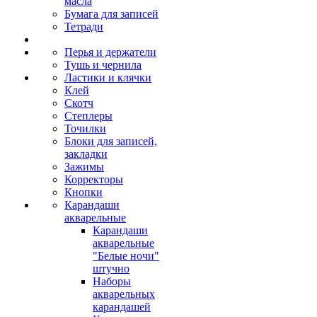
масла
Бумага для записей
Тетради
Перья и держатели
Тушь и чернила
Ластики и клячки
Клей
Скотч
Степлеры
Точилки
Блоки для записей,
закладки
Зажимы
Корректоры
Кнопки
Карандаши
акварельные
Карандаши
акварельные
"Белые ночи"
штучно
Наборы
акварельных
карандашей