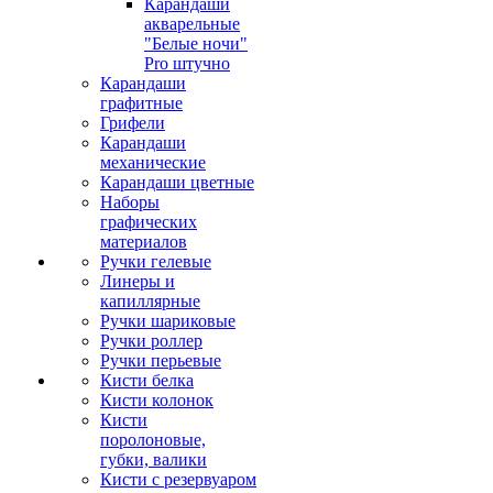
Карандаши
акварельные
"Белые ночи"
Pro штучно
Карандаши
графитные
Грифели
Карандаши
механические
Карандаши цветные
Наборы
графических
материалов
Ручки гелевые
Линеры и
капиллярные
Ручки шариковые
Ручки роллер
Ручки перьевые
Кисти белка
Кисти колонок
Кисти
поролоновые,
губки, валики
Кисти с резервуаром