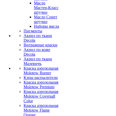
Масло
Мастер-Класс
штучно
Масло Сонет
штучно
Наборы масла
Пигменты
Акрил по ткани
Decola
Витражные краски
Акрил по коже
Decola
Акрил по ткани
Малевичъ
Краска аэрозольная
Molotow Burner
Кэпы распылители
Краска аэрозольная
Molotow Premium
Краска аэрозольная
Molotow Coversall
Color
Краска аэрозольная
Molotow Flame
Orange