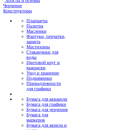
Холсты и основы
Черчение
Конструкторы
Планшеты
Палитра
Масленки
Фартуки, перчатки,
защита
Мастихины
Стаканчики для
воды
Цветовой круг и
выкраски
Уход и хранение
Подрамники
Принадлежности
для графики
Бумага для акварели
Бумага для графики
Бумага для черчения
Бумага для
маркеров
Бумага для акрила и