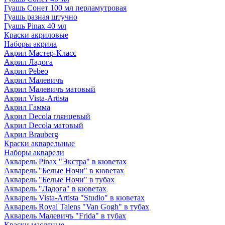
Гуашь Сонет 100 мл перламутровая
Гуашь разная штучно
Гуашь Pinax 40 мл
Краски акриловые
Наборы акрила
Акрил Мастер-Класс
Акрил Ладога
Акрил Pebeo
Акрил Малевичъ
Акрил Малевичъ матовый
Акрил Vista-Artista
Акрил Гамма
Акрил Decola глянцевый
Акрил Decola матовый
Акрил Brauberg
Краски акварельные
Наборы акварели
Акварель Pinax "Экстра" в кюветах
Акварель "Белые Ночи" в кюветах
Акварель "Белые Ночи" в тубах
Акварель "Ладога" в кюветах
Акварель Vista-Artista "Studio" в кюветах
Акварель Royal Talens "Van Gogh" в тубах
Акварель Малевичъ "Frida" в тубах
Краски масляные