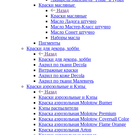
Краски масляные
Назад
Краски масляные
Масло Ладога штучно
Масло Мастер-Класс штучно
Масло Сонет штучно
Наборы масла
Пигменты
Краски для декора, хобби
Назад
Краски для декора, хобби
Акрил по ткани Decola
Витражные краски
Акрил по коже Decola
Акрил по ткани Малевичъ
Краски аэрозольные и Кэпы
Назад
Краски аэрозольные и Кэпы
Краска аэрозольная Molotow Burner
Кэпы распылители
Краска аэрозольная Molotow Premium
Краска аэрозольная Molotow Coversall Color
Краска аэрозольная Molotow Flame Orange
Краска аэрозольная Arton