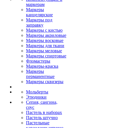
маркерам
Маркеры
канцелярские
Маркеры под
заправку
Маркеры с кистью
Маркеры акриловые
Маркеры восковые
Маркеры для ткани
Маркеры меловые
Маркеры спиртовые
Фломастеры
Маркеры-краска
Маркеры
перманентные
Маркеры сквизеры
Мольберты
Этюдники
Сепия, сангина,
соус
Пастель в наборах
Пастель штучно
Пастельные
карандаши штучно