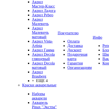
Акрил
Мастер-Класс
Акрил Ладога
Акрил Pebeo
Акрил
Малевичъ
Акрил
Малевичъ
Покупателю
матовый
Инфо
Акрил Vista-
Оплата
Artista
Доставка
Реп
Акрил Гамма
Дисконт
Бло
Акрил Decola
Подарочная
Шк
глянцевый
карта
Вак
Акрил Decola
Гарантия
Кон
матовый
Организациям
Акрил
Brauberg
+ ЕЩЕ 4
Краски акварельные
Наборы
акварели
Акварель
Pinax "Экстра"