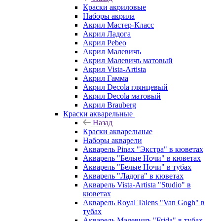
Краски акриловые
Наборы акрила
Акрил Мастер-Класс
Акрил Ладога
Акрил Pebeo
Акрил Малевичъ
Акрил Малевичъ матовый
Акрил Vista-Artista
Акрил Гамма
Акрил Decola глянцевый
Акрил Decola матовый
Акрил Brauberg
Краски акварельные
Назад
Краски акварельные
Наборы акварели
Акварель Pinax "Экстра" в кюветах
Акварель "Белые Ночи" в кюветах
Акварель "Белые Ночи" в тубах
Акварель "Ладога" в кюветах
Акварель Vista-Artista "Studio" в
кюветах
Акварель Royal Talens "Van Gogh" в
тубах
Акварель Малевичъ "Frida" в тубах