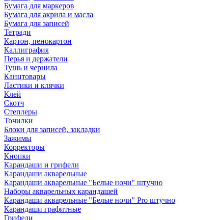
Бумага для маркеров
Бумага для акрила и масла
Бумага для записей
Тетради
Картон, пенокартон
Каллиграфия
Перья и держатели
Тушь и чернила
Канцтовары
Ластики и клячки
Клей
Скотч
Степлеры
Точилки
Блоки для записей, закладки
Зажимы
Корректоры
Кнопки
Карандаши и грифели
Карандаши акварельные
Карандаши акварельные "Белые ночи" штучно
Наборы акварельных карандашей
Карандаши акварельные "Белые ночи" Pro штучно
Карандаши графитные
Грифели