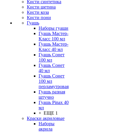
Кисти синтетика
Кисти щетина
Кисти коза
Кисти пони
Гуашь
Наборы гуаши
Гуашь Мастер-
Класс 100 мл
Гуашь Мастер-
Класс 40 мл
Гуашь Сонет
100 мл
Гуашь Сонет
40 мл
Гуашь Сонет
100 мл
перламутровая
Гуашь разная
штучно
Гуашь Pinax 40
мл
+ ЕЩЕ 1
Краски акриловые
Наборы
акрила