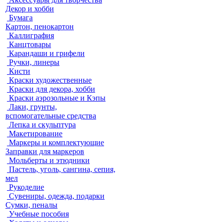
Декор и хобби
Бумага
Картон, пенокартон
Каллиграфия
Канцтовары
Карандаши и грифели
Ручки, линеры
Кисти
Краски художественные
Краски для декора, хобби
Краски аэрозольные и Кэпы
Лаки, грунты,
вспомогательные средства
Лепка и скульптура
Макетирование
Маркеры и комплектующие
Заправки для маркеров
Мольберты и этюдники
Пастель, уголь, сангина, сепия,
мел
Рукоделие
Сувениры, одежда, подарки
Сумки, пеналы
Учебные пособия