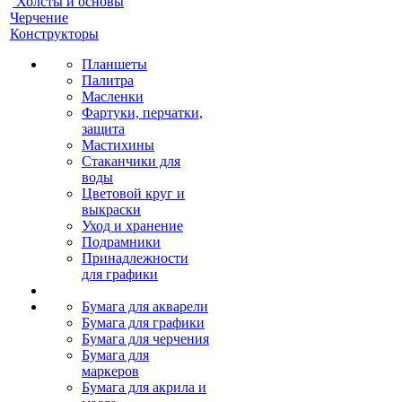
Холсты и основы
Черчение
Конструкторы
Планшеты
Палитра
Масленки
Фартуки, перчатки,
защита
Мастихины
Стаканчики для
воды
Цветовой круг и
выкраски
Уход и хранение
Подрамники
Принадлежности
для графики
Бумага для акварели
Бумага для графики
Бумага для черчения
Бумага для
маркеров
Бумага для акрила и