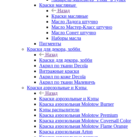
Краски масляные
Назад
Краски масляные
Масло Ладога штучно
Масло Мастер-Класс штучно
Масло Сонет штучно
Наборы масла
Пигменты
Краски для декора, хобби
Назад
Краски для декора, хобби
Акрил по ткани Decola
Витражные краски
Акрил по коже Decola
Акрил по ткани Малевичъ
Краски аэрозольные и Кэпы
Назад
Краски аэрозольные и Кэпы
Краска аэрозольная Molotow Burner
Кэпы распылители
Краска аэрозольная Molotow Premium
Краска аэрозольная Molotow Coversall Color
Краска аэрозольная Molotow Flame Orange
Краска аэрозольная Arton