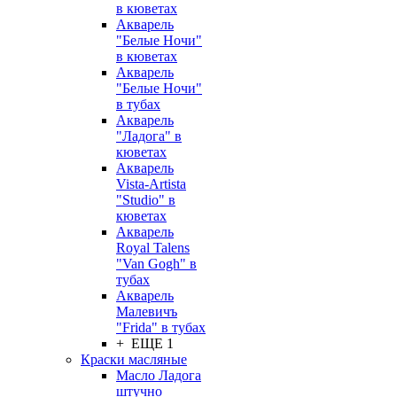
в кюветах
Акварель
"Белые Ночи"
в кюветах
Акварель
"Белые Ночи"
в тубах
Акварель
"Ладога" в
кюветах
Акварель
Vista-Artista
"Studio" в
кюветах
Акварель
Royal Talens
"Van Gogh" в
тубах
Акварель
Малевичъ
"Frida" в тубах
+ ЕЩЕ 1
Краски масляные
Масло Ладога
штучно