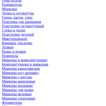
Очистители
Разбавители
Морилки
Лепка и скульптура
Глина, пасты, гипс
Пластика для запекания
Пластилин скульптурный
Стеки и доски
Пластилин детский
Макетирование
Коврики для резки
Лезвия
Ножи и резаки
Ножницы
Маркеры и комплектующие
Комплектующие к маркерам
Маркеры канцелярские
Маркеры под заправку
Маркеры с кистью
Маркеры акриловые
Маркеры восковые
Маркеры для ткани
Маркеры меловые
Маркеры спиртовые
Фломастеры