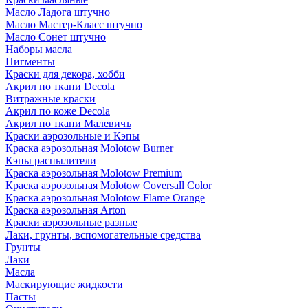
Масло Ладога штучно
Масло Мастер-Класс штучно
Масло Сонет штучно
Наборы масла
Пигменты
Краски для декора, хобби
Акрил по ткани Decola
Витражные краски
Акрил по коже Decola
Акрил по ткани Малевичъ
Краски аэрозольные и Кэпы
Краска аэрозольная Molotow Burner
Кэпы распылители
Краска аэрозольная Molotow Premium
Краска аэрозольная Molotow Coversall Color
Краска аэрозольная Molotow Flame Orange
Краска аэрозольная Arton
Краски аэрозольные разные
Лаки, грунты, вспомогательные средства
Грунты
Лаки
Масла
Маскирующие жидкости
Пасты