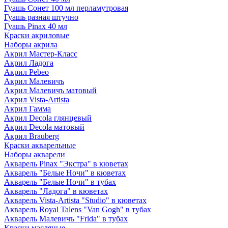
Гуашь Сонет 100 мл перламутровая
Гуашь разная штучно
Гуашь Pinax 40 мл
Краски акриловые
Наборы акрила
Акрил Мастер-Класс
Акрил Ладога
Акрил Pebeo
Акрил Малевичъ
Акрил Малевичъ матовый
Акрил Vista-Artista
Акрил Гамма
Акрил Decola глянцевый
Акрил Decola матовый
Акрил Brauberg
Краски акварельные
Наборы акварели
Акварель Pinax "Экстра" в кюветах
Акварель "Белые Ночи" в кюветах
Акварель "Белые Ночи" в тубах
Акварель "Ладога" в кюветах
Акварель Vista-Artista "Studio" в кюветах
Акварель Royal Talens "Van Gogh" в тубах
Акварель Малевичъ "Frida" в тубах
Краски масляные