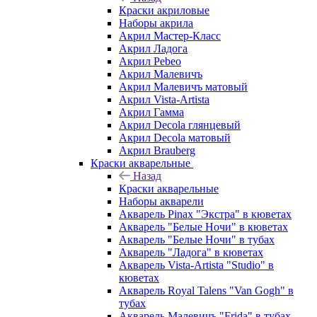
Краски акриловые
Наборы акрила
Акрил Мастер-Класс
Акрил Ладога
Акрил Pebeo
Акрил Малевичъ
Акрил Малевичъ матовый
Акрил Vista-Artista
Акрил Гамма
Акрил Decola глянцевый
Акрил Decola матовый
Акрил Brauberg
Краски акварельные
Назад
Краски акварельные
Наборы акварели
Акварель Pinax "Экстра" в кюветах
Акварель "Белые Ночи" в кюветах
Акварель "Белые Ночи" в тубах
Акварель "Ладога" в кюветах
Акварель Vista-Artista "Studio" в
кюветах
Акварель Royal Talens "Van Gogh" в
тубах
Акварель Малевичъ "Frida" в тубах