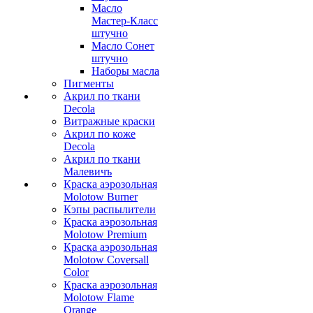
Масло
Мастер-Класс
штучно
Масло Сонет
штучно
Наборы масла
Пигменты
Акрил по ткани
Decola
Витражные краски
Акрил по коже
Decola
Акрил по ткани
Малевичъ
Краска аэрозольная
Molotow Burner
Кэпы распылители
Краска аэрозольная
Molotow Premium
Краска аэрозольная
Molotow Coversall
Color
Краска аэрозольная
Molotow Flame
Orange