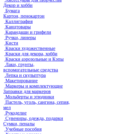
Декор и хобби
Бумага
Картон, пенокартон
Каллиграфия
Канцтовары
Карандаши и грифели
Ручки, линеры
Кисти
Краски художественные
Краски для декора, хобби
Краски аэрозольные и Кэпы
Лаки, грунты,
вспомогательные средства
Лепка и скульптура
Макетирование
Маркеры и комплектующие
Заправки для маркеров
Мольберты и этюдники
Пастель, уголь, сангина, сепия,
мел
Рукоделие
Сувениры, одежда, подарки
Сумки, пеналы
Учебные пособия