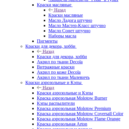
Краски масляные
Назад
Краски масляные
Масло Ладога штучно
Масло Мастер-Класс штучно
Масло Сонет штучно
Наборы масла
Пигменты
Краски для декора, хобби
Назад
Краски для декора, хобби
Акрил по ткани Decola
Витражные краски
Акрил по коже Decola
Акрил по ткани Малевичъ
Краски аэрозольные и Кэпы
Назад
Краски аэрозольные и Кэпы
Краска аэрозольная Molotow Burner
Кэпы распылители
Краска аэрозольная Molotow Premium
Краска аэрозольная Molotow Coversall Color
Краска аэрозольная Molotow Flame Orange
Краска аэрозольная Arton