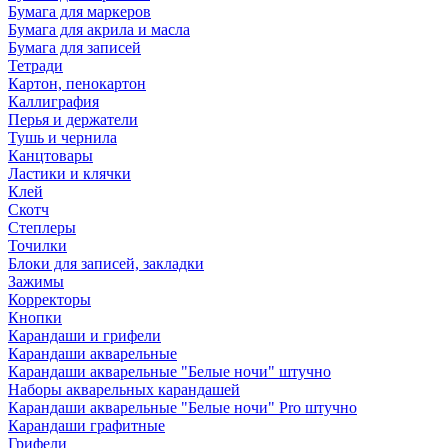
Бумага для маркеров
Бумага для акрила и масла
Бумага для записей
Тетради
Картон, пенокартон
Каллиграфия
Перья и держатели
Тушь и чернила
Канцтовары
Ластики и клячки
Клей
Скотч
Степлеры
Точилки
Блоки для записей, закладки
Зажимы
Корректоры
Кнопки
Карандаши и грифели
Карандаши акварельные
Карандаши акварельные "Белые ночи" штучно
Наборы акварельных карандашей
Карандаши акварельные "Белые ночи" Pro штучно
Карандаши графитные
Грифели