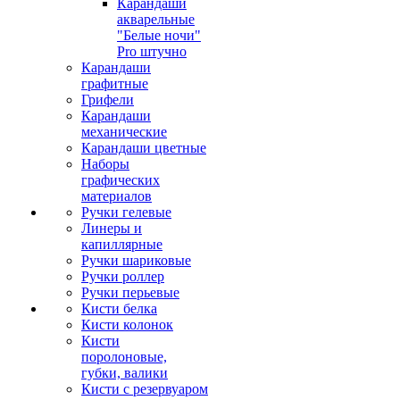
Карандаши
акварельные
"Белые ночи"
Pro штучно
Карандаши
графитные
Грифели
Карандаши
механические
Карандаши цветные
Наборы
графических
материалов
Ручки гелевые
Линеры и
капиллярные
Ручки шариковые
Ручки роллер
Ручки перьевые
Кисти белка
Кисти колонок
Кисти
поролоновые,
губки, валики
Кисти с резервуаром