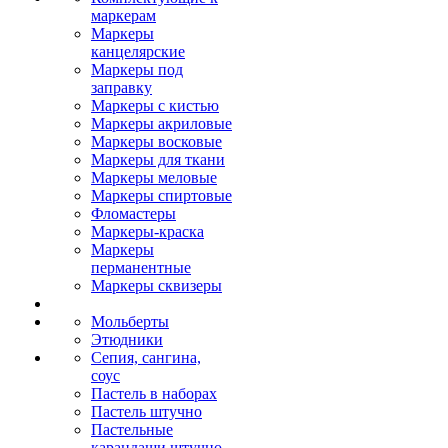
маркерам
Маркеры
канцелярские
Маркеры под
заправку
Маркеры с кистью
Маркеры акриловые
Маркеры восковые
Маркеры для ткани
Маркеры меловые
Маркеры спиртовые
Фломастеры
Маркеры-краска
Маркеры
перманентные
Маркеры сквизеры
Мольберты
Этюдники
Сепия, сангина,
соус
Пастель в наборах
Пастель штучно
Пастельные
карандаши штучно