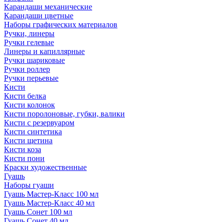
Карандаши механические
Карандаши цветные
Наборы графических материалов
Ручки, линеры
Ручки гелевые
Линеры и капиллярные
Ручки шариковые
Ручки роллер
Ручки перьевые
Кисти
Кисти белка
Кисти колонок
Кисти поролоновые, губки, валики
Кисти с резервуаром
Кисти синтетика
Кисти щетина
Кисти коза
Кисти пони
Краски художественные
Гуашь
Наборы гуаши
Гуашь Мастер-Класс 100 мл
Гуашь Мастер-Класс 40 мл
Гуашь Сонет 100 мл
Гуашь Сонет 40 мл