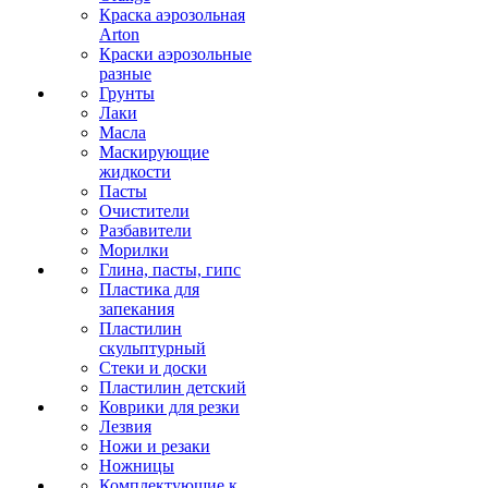
Краска аэрозольная
Arton
Краски аэрозольные
разные
Грунты
Лаки
Масла
Маскирующие
жидкости
Пасты
Очистители
Разбавители
Морилки
Глина, пасты, гипс
Пластика для
запекания
Пластилин
скульптурный
Стеки и доски
Пластилин детский
Коврики для резки
Лезвия
Ножи и резаки
Ножницы
Комплектующие к