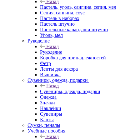
Назад
Пастель, уголь, сангина, сепия, мел
Сепия, сангина, соус
Пастель в наборах
Пастель штучно
Пастельные карандаши штучно
Уголь, мел
Рукоделие
Назад
Рукоделие
Коробка для принадлежностей
Фетр
Ленты для декора
Вышивка
Сувениры, одежда, подарки
Назад
Сувениры, одежда, подарки
Одежда
Значки
Наклейки
Сувениры
Карты
Сумки, пеналы
Учебные пособия
Назад