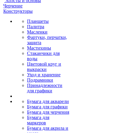
Холсты и основы
Черчение
Конструкторы
Планшеты
Палитра
Масленки
Фартуки, перчатки,
защита
Мастихины
Стаканчики для
воды
Цветовой круг и
выкраски
Уход и хранение
Подрамники
Принадлежности
для графики
Бумага для акварели
Бумага для графики
Бумага для черчения
Бумага для
маркеров
Бумага для акрила и