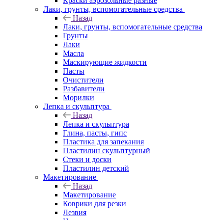
Краски аэрозольные разные
Лаки, грунты, вспомогательные средства
Назад
Лаки, грунты, вспомогательные средства
Грунты
Лаки
Масла
Маскирующие жидкости
Пасты
Очистители
Разбавители
Морилки
Лепка и скульптура
Назад
Лепка и скульптура
Глина, пасты, гипс
Пластика для запекания
Пластилин скульптурный
Стеки и доски
Пластилин детский
Макетирование
Назад
Макетирование
Коврики для резки
Лезвия