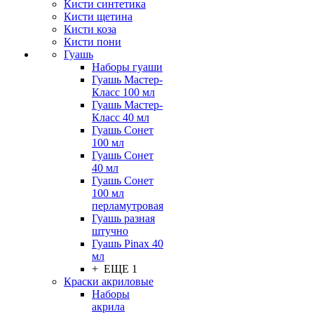
Кисти синтетика
Кисти щетина
Кисти коза
Кисти пони
Гуашь
Наборы гуаши
Гуашь Мастер-
Класс 100 мл
Гуашь Мастер-
Класс 40 мл
Гуашь Сонет
100 мл
Гуашь Сонет
40 мл
Гуашь Сонет
100 мл
перламутровая
Гуашь разная
штучно
Гуашь Pinax 40
мл
+ ЕЩЕ 1
Краски акриловые
Наборы
акрила