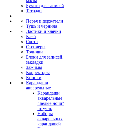
масла
Бумага для записей
Тетради
Перья и держатели
Тушь и чернила
Ластики и клячки
Клей
Скотч
Степлеры
Точилки
Блоки для записей,
закладки
Зажимы
Корректоры
Кнопки
Карандаши
акварельные
Карандаши
акварельные
"Белые ночи"
штучно
Наборы
акварельных
карандашей