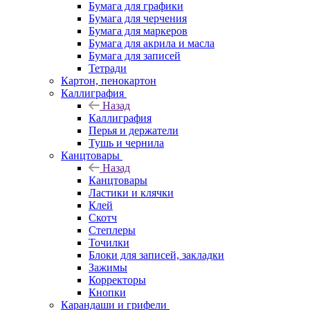
Бумага для графики
Бумага для черчения
Бумага для маркеров
Бумага для акрила и масла
Бумага для записей
Тетради
Картон, пенокартон
Каллиграфия
Назад
Каллиграфия
Перья и держатели
Тушь и чернила
Канцтовары
Назад
Канцтовары
Ластики и клячки
Клей
Скотч
Степлеры
Точилки
Блоки для записей, закладки
Зажимы
Корректоры
Кнопки
Карандаши и грифели