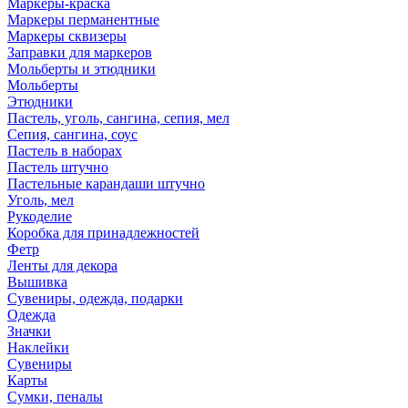
Маркеры-краска
Маркеры перманентные
Маркеры сквизеры
Заправки для маркеров
Мольберты и этюдники
Мольберты
Этюдники
Пастель, уголь, сангина, сепия, мел
Сепия, сангина, соус
Пастель в наборах
Пастель штучно
Пастельные карандаши штучно
Уголь, мел
Рукоделие
Коробка для принадлежностей
Фетр
Ленты для декора
Вышивка
Сувениры, одежда, подарки
Одежда
Значки
Наклейки
Сувениры
Карты
Сумки, пеналы