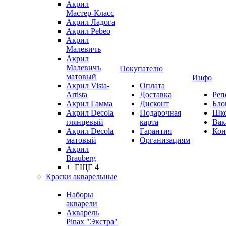
Акрил
Мастер-Класс
Акрил Ладога
Акрил Pebeo
Акрил
Малевичъ
Акрил
Малевичъ
Покупателю
матовый
Инфо
Акрил Vista-
Оплата
Artista
Доставка
Реп
Акрил Гамма
Дисконт
Бло
Акрил Decola
Подарочная
Шк
глянцевый
карта
Вак
Акрил Decola
Гарантия
Кон
матовый
Организациям
Акрил
Brauberg
+ ЕЩЕ 4
Краски акварельные
Наборы
акварели
Акварель
Pinax "Экстра"