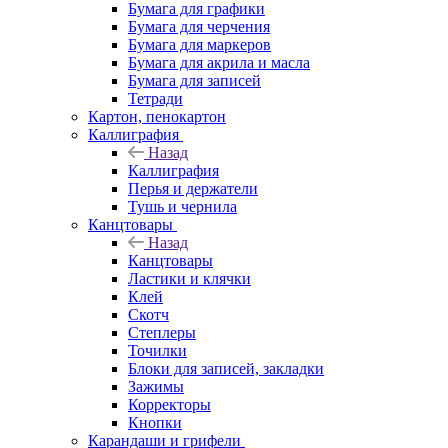
Бумага для графики
Бумага для черчения
Бумага для маркеров
Бумага для акрила и масла
Бумага для записей
Тетради
Картон, пенокартон
Каллиграфия
Назад
Каллиграфия
Перья и держатели
Тушь и чернила
Канцтовары
Назад
Канцтовары
Ластики и клячки
Клей
Скотч
Степлеры
Точилки
Блоки для записей, закладки
Зажимы
Корректоры
Кнопки
Карандаши и грифели