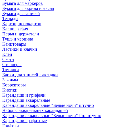
Бумага для маркеров
Бумага для акрила и масла
Бумага для записей
Тетради
Картон, пенокартон
Каллиграфия
Перья и держатели
Тушь и чернила
Канцтовары
Ластики и клячки
Клей
Скотч
Степлеры
Точилки
Блоки для записей, закладки
Зажимы
Корректоры
Кнопки
Карандаши и грифели
Карандаши акварельные
Карандаши акварельные "Белые ночи" штучно
Наборы акварельных карандашей
Карандаши акварельные "Белые ночи" Pro штучно
Карандаши графитные
Грифели