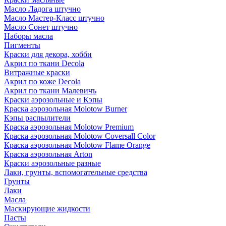
Масло Ладога штучно
Масло Мастер-Класс штучно
Масло Сонет штучно
Наборы масла
Пигменты
Краски для декора, хобби
Акрил по ткани Decola
Витражные краски
Акрил по коже Decola
Акрил по ткани Малевичъ
Краски аэрозольные и Кэпы
Краска аэрозольная Molotow Burner
Кэпы распылители
Краска аэрозольная Molotow Premium
Краска аэрозольная Molotow Coversall Color
Краска аэрозольная Molotow Flame Orange
Краска аэрозольная Arton
Краски аэрозольные разные
Лаки, грунты, вспомогательные средства
Грунты
Лаки
Масла
Маскирующие жидкости
Пасты