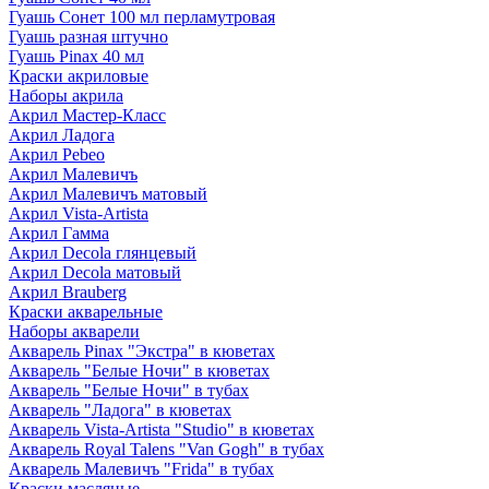
Гуашь Сонет 100 мл перламутровая
Гуашь разная штучно
Гуашь Pinax 40 мл
Краски акриловые
Наборы акрила
Акрил Мастер-Класс
Акрил Ладога
Акрил Pebeo
Акрил Малевичъ
Акрил Малевичъ матовый
Акрил Vista-Artista
Акрил Гамма
Акрил Decola глянцевый
Акрил Decola матовый
Акрил Brauberg
Краски акварельные
Наборы акварели
Акварель Pinax "Экстра" в кюветах
Акварель "Белые Ночи" в кюветах
Акварель "Белые Ночи" в тубах
Акварель "Ладога" в кюветах
Акварель Vista-Artista "Studio" в кюветах
Акварель Royal Talens "Van Gogh" в тубах
Акварель Малевичъ "Frida" в тубах
Краски масляные