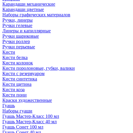
Карандаши механические
Карандаши цветные
Наборы графических материалов
Ручки, линеры
Ручки гелевые
Линеры и капиллярные
Ручки шариковые
Ручки роллер
Ручки перьевые
Кисти
Кисти белка
Кисти колонок
Кисти поролоновые, губки, валики
Кисти с резервуаром
Кисти синтетика
Кисти щетина
Кисти коза
Кисти пони
Краски художественные
Гуашь
Наборы гуаши
Гуашь Мастер-Класс 100 мл
Гуашь Мастер-Класс 40 мл
Гуашь Сонет 100 мл
Гуашь Сонет 40 мл