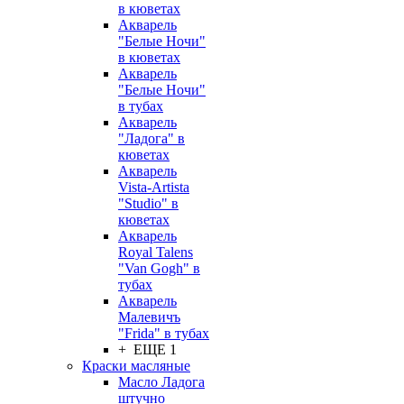
в кюветах
Акварель
"Белые Ночи"
в кюветах
Акварель
"Белые Ночи"
в тубах
Акварель
"Ладога" в
кюветах
Акварель
Vista-Artista
"Studio" в
кюветах
Акварель
Royal Talens
"Van Gogh" в
тубах
Акварель
Малевичъ
"Frida" в тубах
+ ЕЩЕ 1
Краски масляные
Масло Ладога
штучно