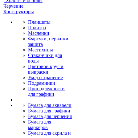
Холсты и основы
Черчение
Конструкторы
Планшеты
Палитра
Масленки
Фартуки, перчатки,
защита
Мастихины
Стаканчики для
воды
Цветовой круг и
выкраски
Уход и хранение
Подрамники
Принадлежности
для графики
Бумага для акварели
Бумага для графики
Бумага для черчения
Бумага для
маркеров
Бумага для акрила и