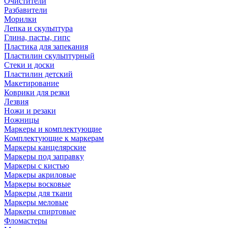
Очистители
Разбавители
Морилки
Лепка и скульптура
Глина, пасты, гипс
Пластика для запекания
Пластилин скульптурный
Стеки и доски
Пластилин детский
Макетирование
Коврики для резки
Лезвия
Ножи и резаки
Ножницы
Маркеры и комплектующие
Комплектующие к маркерам
Маркеры канцелярские
Маркеры под заправку
Маркеры с кистью
Маркеры акриловые
Маркеры восковые
Маркеры для ткани
Маркеры меловые
Маркеры спиртовые
Фломастеры