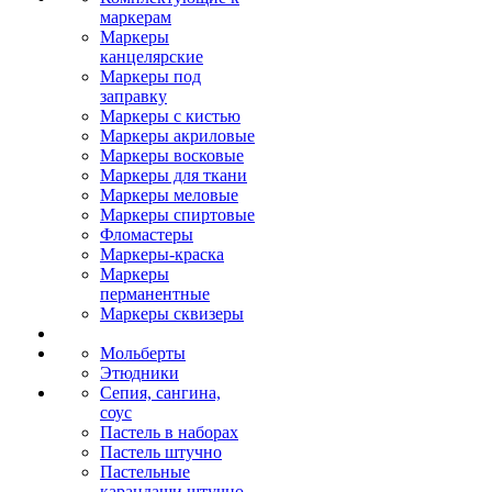
маркерам
Маркеры
канцелярские
Маркеры под
заправку
Маркеры с кистью
Маркеры акриловые
Маркеры восковые
Маркеры для ткани
Маркеры меловые
Маркеры спиртовые
Фломастеры
Маркеры-краска
Маркеры
перманентные
Маркеры сквизеры
Мольберты
Этюдники
Сепия, сангина,
соус
Пастель в наборах
Пастель штучно
Пастельные
карандаши штучно