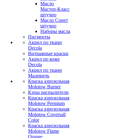
Масло
Мастер-Класс
штучно
Масло Сонет
штучно
Наборы масла
Пигменты
Акрил по ткани
Decola
Витражные краски
Акрил по коже
Decola
Акрил по ткани
Малевичъ
Краска аэрозольная
Molotow Burner
Кэпы распылители
Краска аэрозольная
Molotow Premium
Краска аэрозольная
Molotow Coversall
Color
Краска аэрозольная
Molotow Flame
Orange