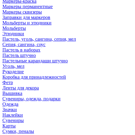
Маркеры-краска
Маркеры перманентные
Маркеры сквизеры
Заправки для маркеров
Мольберты и этюдники
Мольберты
Этюдники
Пастель, уголь, сангина, сепия, мел
Сепия, сангина, соус
Пастель в наборах
Пастель штучно
Пастельные карандаши штучно
Уголь, мел
Рукоделие
Коробка для принадлежностей
Фетр
Ленты для декора
Вышивка
Сувениры, одежда, подарки
Одежда
Значки
Наклейки
Сувениры
Карты
Сумки, пеналы