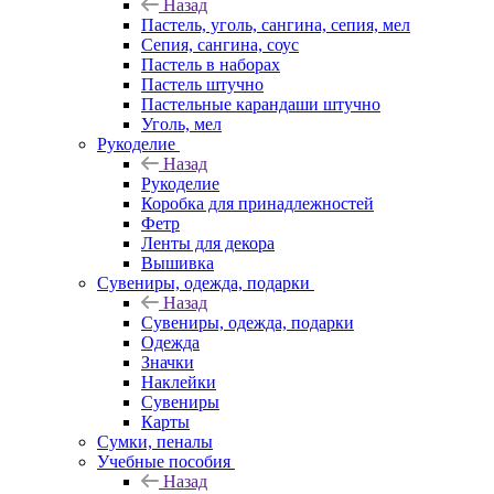
Назад
Пастель, уголь, сангина, сепия, мел
Сепия, сангина, соус
Пастель в наборах
Пастель штучно
Пастельные карандаши штучно
Уголь, мел
Рукоделие
Назад
Рукоделие
Коробка для принадлежностей
Фетр
Ленты для декора
Вышивка
Сувениры, одежда, подарки
Назад
Сувениры, одежда, подарки
Одежда
Значки
Наклейки
Сувениры
Карты
Сумки, пеналы
Учебные пособия
Назад