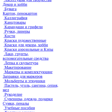
Декор и хобби
Бумага
Картон, пенокартон
Каллиграфия
Канцтовары
Карандаши и грифели
Ручки, линеры
Кисти
Краски художественные
Краски для декора, хобби
Краски аэрозольные и Кэпы
Лаки, грунты,
вспомогательные средства
Лепка и скульптура
Макетирование
Маркеры и комплектующие
Заправки для маркеров
Мольберты и этюдники
Пастель, уголь, сангина, сепия,
мел
Рукоделие
Сувениры, одежда, подарки
Сумки, пеналы
Учебные пособия