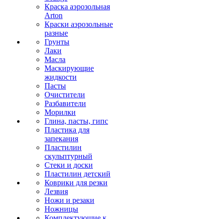
Краска аэрозольная
Arton
Краски аэрозольные
разные
Грунты
Лаки
Масла
Маскирующие
жидкости
Пасты
Очистители
Разбавители
Морилки
Глина, пасты, гипс
Пластика для
запекания
Пластилин
скульптурный
Стеки и доски
Пластилин детский
Коврики для резки
Лезвия
Ножи и резаки
Ножницы
Комплектующие к