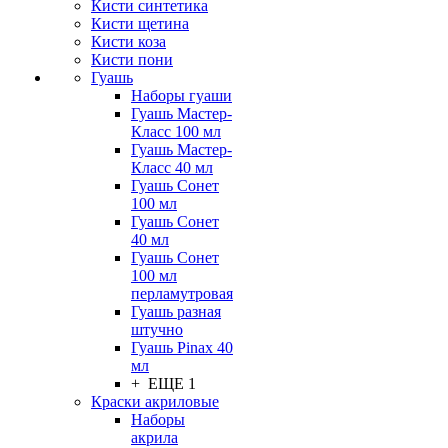
Кисти синтетика
Кисти щетина
Кисти коза
Кисти пони
Гуашь
Наборы гуаши
Гуашь Мастер-
Класс 100 мл
Гуашь Мастер-
Класс 40 мл
Гуашь Сонет
100 мл
Гуашь Сонет
40 мл
Гуашь Сонет
100 мл
перламутровая
Гуашь разная
штучно
Гуашь Pinax 40
мл
+ ЕЩЕ 1
Краски акриловые
Наборы
акрила