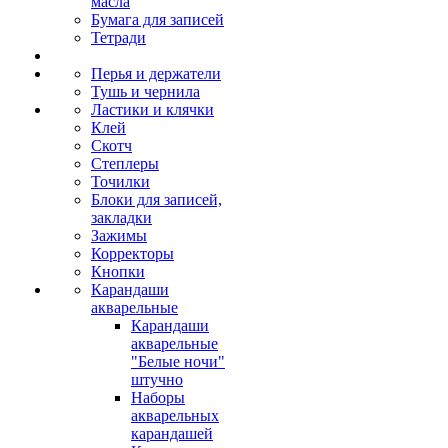
масла
Бумага для записей
Тетради
Перья и держатели
Тушь и чернила
Ластики и клячки
Клей
Скотч
Степлеры
Точилки
Блоки для записей,
закладки
Зажимы
Корректоры
Кнопки
Карандаши
акварельные
Карандаши
акварельные
"Белые ночи"
штучно
Наборы
акварельных
карандашей