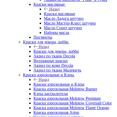
Краски масляные
Назад
Краски масляные
Масло Ладога штучно
Масло Мастер-Класс штучно
Масло Сонет штучно
Наборы масла
Пигменты
Краски для декора, хобби
Назад
Краски для декора, хобби
Акрил по ткани Decola
Витражные краски
Акрил по коже Decola
Акрил по ткани Малевичъ
Краски аэрозольные и Кэпы
Назад
Краски аэрозольные и Кэпы
Краска аэрозольная Molotow Burner
Кэпы распылители
Краска аэрозольная Molotow Premium
Краска аэрозольная Molotow Coversall Color
Краска аэрозольная Molotow Flame Orange
Краска аэрозольная Arton