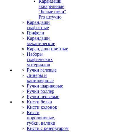
Карандаши
акварельные
"Белые ночи"
Pro штучно
Карандаши
графитные
Грифели
Карандаши
механические
Карандаши цветные
Наборы
графических
материалов
Ручки гелевые
Линеры и
капиллярные
Ручки шариковые
Ручки роллер
Ручки перьевые
Кисти белка
Кисти колонок
Кисти
поролоновые,
губки, валики
Кисти с резервуаром