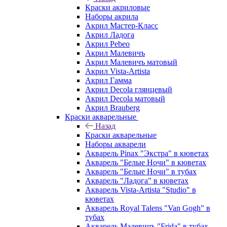
Краски акриловые
Наборы акрила
Акрил Мастер-Класс
Акрил Ладога
Акрил Pebeo
Акрил Малевичъ
Акрил Малевичъ матовый
Акрил Vista-Artista
Акрил Гамма
Акрил Decola глянцевый
Акрил Decola матовый
Акрил Brauberg
Краски акварельные
Назад
Краски акварельные
Наборы акварели
Акварель Pinax "Экстра" в кюветах
Акварель "Белые Ночи" в кюветах
Акварель "Белые Ночи" в тубах
Акварель "Ладога" в кюветах
Акварель Vista-Artista "Studio" в
кюветах
Акварель Royal Talens "Van Gogh" в
тубах
Акварель Малевичъ "Frida" в тубах