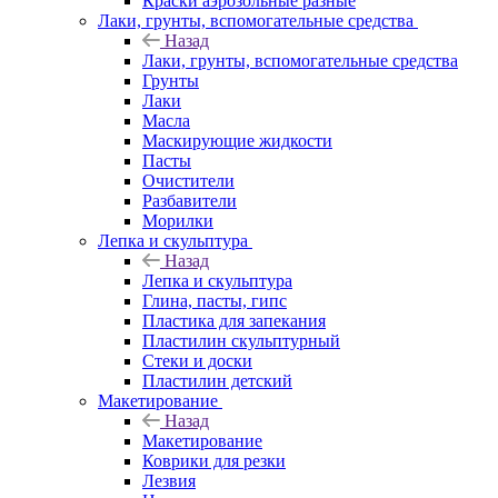
Краски аэрозольные разные
Лаки, грунты, вспомогательные средства
Назад
Лаки, грунты, вспомогательные средства
Грунты
Лаки
Масла
Маскирующие жидкости
Пасты
Очистители
Разбавители
Морилки
Лепка и скульптура
Назад
Лепка и скульптура
Глина, пасты, гипс
Пластика для запекания
Пластилин скульптурный
Стеки и доски
Пластилин детский
Макетирование
Назад
Макетирование
Коврики для резки
Лезвия