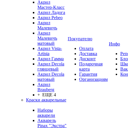
Акрил
Мастер-Класс
Акрил Ладога
Акрил Pebeo
Акрил
Малевичъ
Акрил
Малевичъ
Покупателю
матовый
Инфо
Акрил Vista-
Оплата
Artista
Доставка
Реп
Акрил Гамма
Дисконт
Бло
Акрил Decola
Подарочная
Шк
глянцевый
карта
Вак
Акрил Decola
Гарантия
Кон
матовый
Организациям
Акрил
Brauberg
+ ЕЩЕ 4
Краски акварельные
Наборы
акварели
Акварель
Pinax "Экстра"