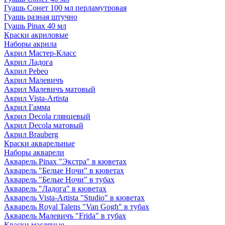
Гуашь Сонет 100 мл перламутровая
Гуашь разная штучно
Гуашь Pinax 40 мл
Краски акриловые
Наборы акрила
Акрил Мастер-Класс
Акрил Ладога
Акрил Pebeo
Акрил Малевичъ
Акрил Малевичъ матовый
Акрил Vista-Artista
Акрил Гамма
Акрил Decola глянцевый
Акрил Decola матовый
Акрил Brauberg
Краски акварельные
Наборы акварели
Акварель Pinax "Экстра" в кюветах
Акварель "Белые Ночи" в кюветах
Акварель "Белые Ночи" в тубах
Акварель "Ладога" в кюветах
Акварель Vista-Artista "Studio" в кюветах
Акварель Royal Talens "Van Gogh" в тубах
Акварель Малевичъ "Frida" в тубах
Краски масляные