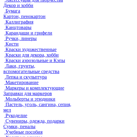
Декор и хобби
Бумага
Картон, пенокартон
Каллиграфия
Канцтовары
Карандаши и грифели
Ручки, линеры
Кисти
Краски художественные
Краски для декора, хобби
Краски аэрозольные и Кэпы
Лаки, грунты,
вспомогательные средства
Лепка и скульптура
Макетирование
Маркеры и комплектующие
Заправки для маркеров
Мольберты и этюдники
Пастель, уголь, сангина, сепия,
мел
Рукоделие
Сувениры, одежда, подарки
Сумки, пеналы
Учебные пособия