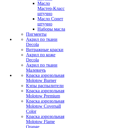
Масло
Мастер-Класс
штучно
Масло Сонет
штучно
Наборы масла
Пигменты
Акрил по ткани
Decola
Витражные краски
Акрил по коже
Decola
Акрил по ткани
Малевичъ
Краска аэрозольная
Molotow Burner
Кэпы распылители
Краска аэрозольная
Molotow Premium
Краска аэрозольная
Molotow Coversall
Color
Краска аэрозольная
Molotow Flame
Orange