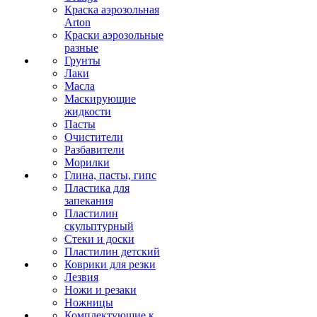
Краска аэрозольная
Arton
Краски аэрозольные
разные
Грунты
Лаки
Масла
Маскирующие
жидкости
Пасты
Очистители
Разбавители
Морилки
Глина, пасты, гипс
Пластика для
запекания
Пластилин
скульптурный
Стеки и доски
Пластилин детский
Коврики для резки
Лезвия
Ножи и резаки
Ножницы
Комплектующие к