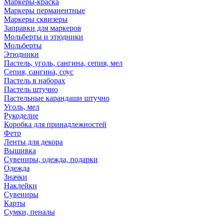
Маркеры-краска
Маркеры перманентные
Маркеры сквизеры
Заправки для маркеров
Мольберты и этюдники
Мольберты
Этюдники
Пастель, уголь, сангина, сепия, мел
Сепия, сангина, соус
Пастель в наборах
Пастель штучно
Пастельные карандаши штучно
Уголь, мел
Рукоделие
Коробка для принадлежностей
Фетр
Ленты для декора
Вышивка
Сувениры, одежда, подарки
Одежда
Значки
Наклейки
Сувениры
Карты
Сумки, пеналы