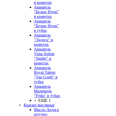
в кюветах
Акварель
"Белые Ночи"
в кюветах
Акварель
"Белые Ночи"
в тубах
Акварель
"Ладога" в
кюветах
Акварель
Vista-Artista
"Studio" в
кюветах
Акварель
Royal Talens
"Van Gogh" в
тубах
Акварель
Малевичъ
"Frida" в тубах
+ ЕЩЕ 1
Краски масляные
Масло Ладога
штучно