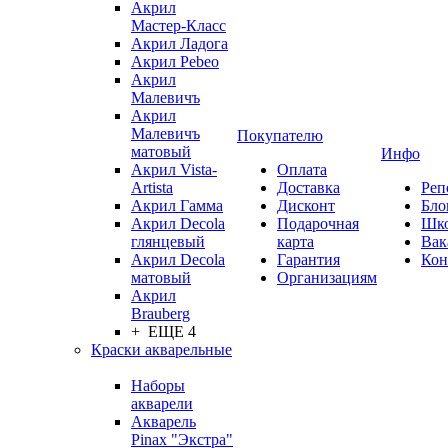
Акрил
Мастер-Класс
Акрил Ладога
Акрил Pebeo
Акрил
Малевичъ
Акрил
Малевичъ
Покупателю
матовый
Инфо
Акрил Vista-
Оплата
Artista
Доставка
Реп
Акрил Гамма
Дисконт
Бло
Акрил Decola
Подарочная
Шк
глянцевый
карта
Вак
Акрил Decola
Гарантия
Кон
матовый
Организациям
Акрил
Brauberg
+ ЕЩЕ 4
Краски акварельные
Наборы
акварели
Акварель
Pinax "Экстра"