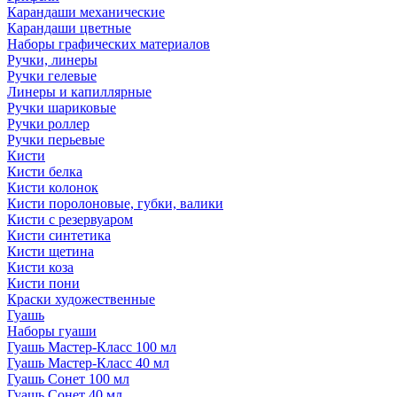
Карандаши механические
Карандаши цветные
Наборы графических материалов
Ручки, линеры
Ручки гелевые
Линеры и капиллярные
Ручки шариковые
Ручки роллер
Ручки перьевые
Кисти
Кисти белка
Кисти колонок
Кисти поролоновые, губки, валики
Кисти с резервуаром
Кисти синтетика
Кисти щетина
Кисти коза
Кисти пони
Краски художественные
Гуашь
Наборы гуаши
Гуашь Мастер-Класс 100 мл
Гуашь Мастер-Класс 40 мл
Гуашь Сонет 100 мл
Гуашь Сонет 40 мл