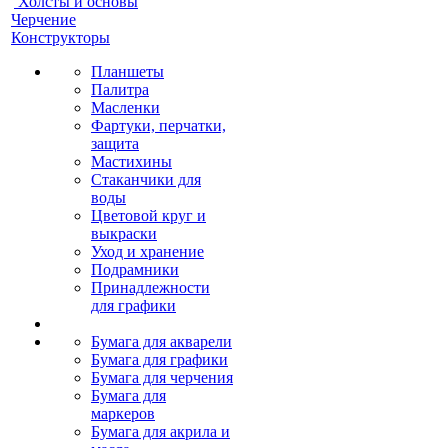
Холсты и основы
Черчение
Конструкторы
Планшеты
Палитра
Масленки
Фартуки, перчатки,
защита
Мастихины
Стаканчики для
воды
Цветовой круг и
выкраски
Уход и хранение
Подрамники
Принадлежности
для графики
Бумага для акварели
Бумага для графики
Бумага для черчения
Бумага для
маркеров
Бумага для акрила и