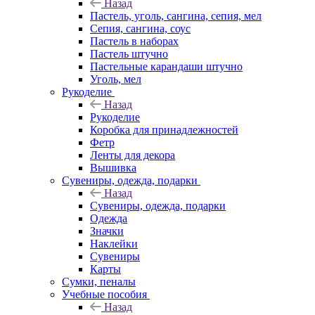
Назад
Пастель, уголь, сангина, сепия, мел
Сепия, сангина, соус
Пастель в наборах
Пастель штучно
Пастельные карандаши штучно
Уголь, мел
Рукоделие
Назад
Рукоделие
Коробка для принадлежностей
Фетр
Ленты для декора
Вышивка
Сувениры, одежда, подарки
Назад
Сувениры, одежда, подарки
Одежда
Значки
Наклейки
Сувениры
Карты
Сумки, пеналы
Учебные пособия
Назад