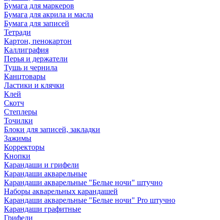
Бумага для маркеров
Бумага для акрила и масла
Бумага для записей
Тетради
Картон, пенокартон
Каллиграфия
Перья и держатели
Тушь и чернила
Канцтовары
Ластики и клячки
Клей
Скотч
Степлеры
Точилки
Блоки для записей, закладки
Зажимы
Корректоры
Кнопки
Карандаши и грифели
Карандаши акварельные
Карандаши акварельные "Белые ночи" штучно
Наборы акварельных карандашей
Карандаши акварельные "Белые ночи" Pro штучно
Карандаши графитные
Грифели