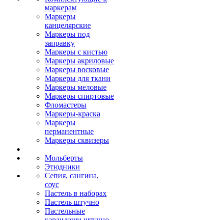
маркерам
Маркеры
канцелярские
Маркеры под
заправку
Маркеры с кистью
Маркеры акриловые
Маркеры восковые
Маркеры для ткани
Маркеры меловые
Маркеры спиртовые
Фломастеры
Маркеры-краска
Маркеры
перманентные
Маркеры сквизеры
Мольберты
Этюдники
Сепия, сангина,
соус
Пастель в наборах
Пастель штучно
Пастельные
карандаши штучно