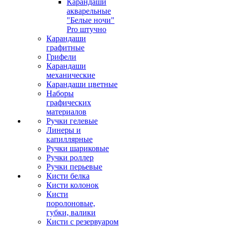
Карандаши
акварельные
"Белые ночи"
Pro штучно
Карандаши
графитные
Грифели
Карандаши
механические
Карандаши цветные
Наборы
графических
материалов
Ручки гелевые
Линеры и
капиллярные
Ручки шариковые
Ручки роллер
Ручки перьевые
Кисти белка
Кисти колонок
Кисти
поролоновые,
губки, валики
Кисти с резервуаром