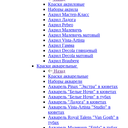
Краски акриловые
Наборы акрила
Акрил Мастер-Класс
Акрил Ладога
Акрил Pebeo
Акрил Малевичъ
Акрил Малевичъ матовый
Акрил Vista-Artista
Акрил Гамма
Акрил Decola глянцевый
Акрил Decola матовый
Акрил Brauberg
Краски акварельные
Назад
Краски акварельные
Наборы акварели
Акварель Pinax "Экстра" в кюветах
Акварель "Белые Ночи" в кюветах
Акварель "Белые Ночи" в тубах
Акварель "Ладога" в кюветах
Акварель Vista-Artista "Studio" в
кюветах
Акварель Royal Talens "Van Gogh" в
тубах
Акварель Малевичъ "Frida" в тубах