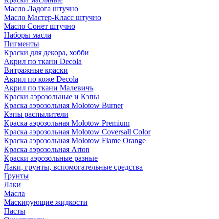
Масло Ладога штучно
Масло Мастер-Класс штучно
Масло Сонет штучно
Наборы масла
Пигменты
Краски для декора, хобби
Акрил по ткани Decola
Витражные краски
Акрил по коже Decola
Акрил по ткани Малевичъ
Краски аэрозольные и Кэпы
Краска аэрозольная Molotow Burner
Кэпы распылители
Краска аэрозольная Molotow Premium
Краска аэрозольная Molotow Coversall Color
Краска аэрозольная Molotow Flame Orange
Краска аэрозольная Arton
Краски аэрозольные разные
Лаки, грунты, вспомогательные средства
Грунты
Лаки
Масла
Маскирующие жидкости
Пасты