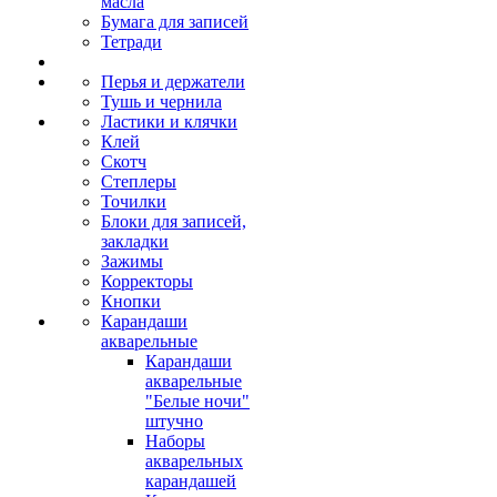
масла
Бумага для записей
Тетради
Перья и держатели
Тушь и чернила
Ластики и клячки
Клей
Скотч
Степлеры
Точилки
Блоки для записей,
закладки
Зажимы
Корректоры
Кнопки
Карандаши
акварельные
Карандаши
акварельные
"Белые ночи"
штучно
Наборы
акварельных
карандашей