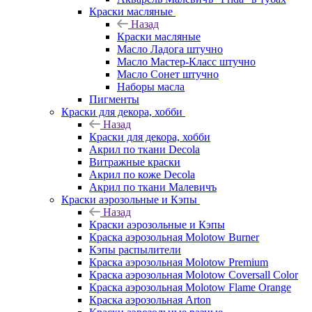
Краски масляные
Назад
Краски масляные
Масло Ладога штучно
Масло Мастер-Класс штучно
Масло Сонет штучно
Наборы масла
Пигменты
Краски для декора, хобби
Назад
Краски для декора, хобби
Акрил по ткани Decola
Витражные краски
Акрил по коже Decola
Акрил по ткани Малевичъ
Краски аэрозольные и Кэпы
Назад
Краски аэрозольные и Кэпы
Краска аэрозольная Molotow Burner
Кэпы распылители
Краска аэрозольная Molotow Premium
Краска аэрозольная Molotow Coversall Color
Краска аэрозольная Molotow Flame Orange
Краска аэрозольная Arton