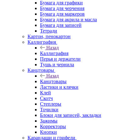
Бумага для графики
Бумага для черчения
Бумага для маркеров
Бумага для акрила и масла
Бумага для записей
Тетради
Картон, пенокартон
Каллиграфия
Назад
Каллиграфия
Перья и держатели
Тушь и чернила
Канцтовары
Назад
Канцтовары
Ластики и клячки
Клей
Скотч
Степлеры
Точилки
Блоки для записей, закладки
Зажимы
Корректоры
Кнопки
Карандаши и грифели