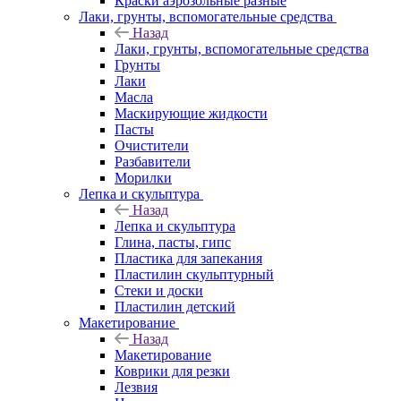
Краски аэрозольные разные
Лаки, грунты, вспомогательные средства
Назад
Лаки, грунты, вспомогательные средства
Грунты
Лаки
Масла
Маскирующие жидкости
Пасты
Очистители
Разбавители
Морилки
Лепка и скульптура
Назад
Лепка и скульптура
Глина, пасты, гипс
Пластика для запекания
Пластилин скульптурный
Стеки и доски
Пластилин детский
Макетирование
Назад
Макетирование
Коврики для резки
Лезвия