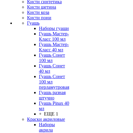
Кисти синтетика
Кисти щетина
Кисти коза
Кисти пони
Гуашь
Наборы гуаши
Гуашь Мастер-
Класс 100 мл
Гуашь Мастер-
Класс 40 мл
Гуашь Сонет
100 мл
Гуашь Сонет
40 мл
Гуашь Сонет
100 мл
перламутровая
Гуашь разная
штучно
Гуашь Pinax 40
мл
+ ЕЩЕ 1
Краски акриловые
Наборы
акрила