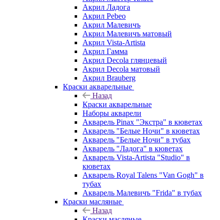
Акрил Ладога
Акрил Pebeo
Акрил Малевичъ
Акрил Малевичъ матовый
Акрил Vista-Artista
Акрил Гамма
Акрил Decola глянцевый
Акрил Decola матовый
Акрил Brauberg
Краски акварельные
Назад
Краски акварельные
Наборы акварели
Акварель Pinax "Экстра" в кюветах
Акварель "Белые Ночи" в кюветах
Акварель "Белые Ночи" в тубах
Акварель "Ладога" в кюветах
Акварель Vista-Artista "Studio" в
кюветах
Акварель Royal Talens "Van Gogh" в
тубах
Акварель Малевичъ "Frida" в тубах
Краски масляные
Назад
Краски масляные