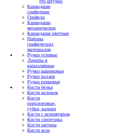
Pro штучно
Карандаши
графитные
Грифели
Карандаши
механические
Карандаши цветные
Наборы
графических
материалов
Ручки гелевые
Линеры и
капиллярные
Ручки шариковые
Ручки роллер
Ручки перьевые
Кисти белка
Кисти колонок
Кисти
поролоновые,
губки, валики
Кисти с резервуаром
Кисти синтетика
Кисти щетина
Кисти коза