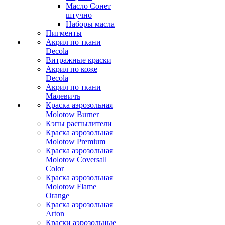
Масло Сонет
штучно
Наборы масла
Пигменты
Акрил по ткани
Decola
Витражные краски
Акрил по коже
Decola
Акрил по ткани
Малевичъ
Краска аэрозольная
Molotow Burner
Кэпы распылители
Краска аэрозольная
Molotow Premium
Краска аэрозольная
Molotow Coversall
Color
Краска аэрозольная
Molotow Flame
Orange
Краска аэрозольная
Arton
Краски аэрозольные