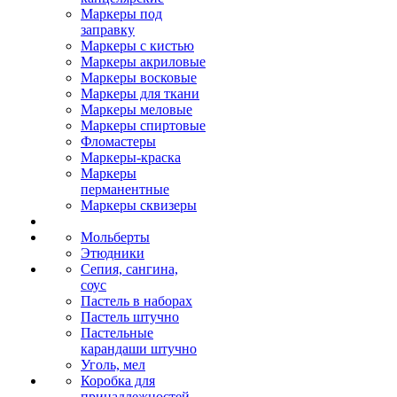
Маркеры под
заправку
Маркеры с кистью
Маркеры акриловые
Маркеры восковые
Маркеры для ткани
Маркеры меловые
Маркеры спиртовые
Фломастеры
Маркеры-краска
Маркеры
перманентные
Маркеры сквизеры
Мольберты
Этюдники
Сепия, сангина,
соус
Пастель в наборах
Пастель штучно
Пастельные
карандаши штучно
Уголь, мел
Коробка для
принадлежностей