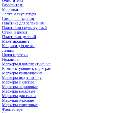
Очистители
Разбавители
Морилки
Лепка и скульптура
Глина, пасты, гипс
Пластика для запекания
Пластилин скульптурный
Стеки и доски
Пластилин детский
Макетирование
Коврики для резки
Лезвия
Ножи и резаки
Ножницы
Маркеры и комплектующие
Комплектующие к маркерам
Маркеры канцелярские
Маркеры под заправку
Маркеры с кистью
Маркеры акриловые
Маркеры восковые
Маркеры для ткани
Маркеры меловые
Маркеры спиртовые
Фломастеры