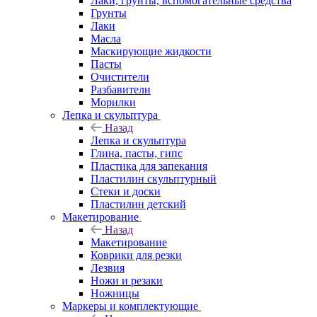
Лаки, грунты, вспомогательные средства
Грунты
Лаки
Масла
Маскирующие жидкости
Пасты
Очистители
Разбавители
Морилки
Лепка и скульптура
Назад
Лепка и скульптура
Глина, пасты, гипс
Пластика для запекания
Пластилин скульптурный
Стеки и доски
Пластилин детский
Макетирование
Назад
Макетирование
Коврики для резки
Лезвия
Ножи и резаки
Ножницы
Маркеры и комплектующие