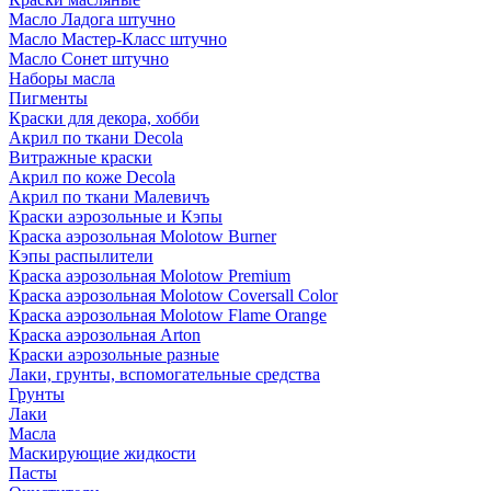
Масло Ладога штучно
Масло Мастер-Класс штучно
Масло Сонет штучно
Наборы масла
Пигменты
Краски для декора, хобби
Акрил по ткани Decola
Витражные краски
Акрил по коже Decola
Акрил по ткани Малевичъ
Краски аэрозольные и Кэпы
Краска аэрозольная Molotow Burner
Кэпы распылители
Краска аэрозольная Molotow Premium
Краска аэрозольная Molotow Coversall Color
Краска аэрозольная Molotow Flame Orange
Краска аэрозольная Arton
Краски аэрозольные разные
Лаки, грунты, вспомогательные средства
Грунты
Лаки
Масла
Маскирующие жидкости
Пасты