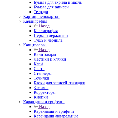
Бумага для акрила и масла
Бумага для записей
Тетради
Картон, пенокартон
Каллиграфия
Назад
Каллиграфия
Перья и держатели
Тушь и чернила
Канцтовары
Назад
Канцтовары
Ластики и клячки
Клей
Скотч
Степлеры
Точилки
Блоки для записей, закладки
Зажимы
Корректоры
Кнопки
Карандаши и грифели
Назад
Карандаши и грифели
Карандаши акварельные