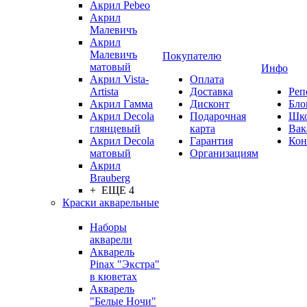
Акрил Pebeo
Акрил
Малевичъ
Акрил
Малевичъ
Покупателю
матовый
Инфо
Акрил Vista-
Оплата
Artista
Доставка
Реп
Акрил Гамма
Дисконт
Бло
Акрил Decola
Подарочная
Шк
глянцевый
карта
Вак
Акрил Decola
Гарантия
Кон
матовый
Организациям
Акрил
Brauberg
+ ЕЩЕ 4
Краски акварельные
Наборы
акварели
Акварель
Pinax "Экстра"
в кюветах
Акварель
"Белые Ночи"