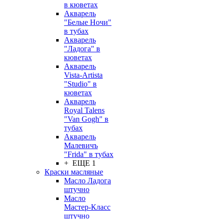
в кюветах
Акварель
"Белые Ночи"
в тубах
Акварель
"Ладога" в
кюветах
Акварель
Vista-Artista
"Studio" в
кюветах
Акварель
Royal Talens
"Van Gogh" в
тубах
Акварель
Малевичъ
"Frida" в тубах
+ ЕЩЕ 1
Краски масляные
Масло Ладога
штучно
Масло
Мастер-Класс
штучно