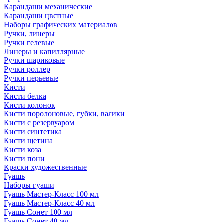
Карандаши механические
Карандаши цветные
Наборы графических материалов
Ручки, линеры
Ручки гелевые
Линеры и капиллярные
Ручки шариковые
Ручки роллер
Ручки перьевые
Кисти
Кисти белка
Кисти колонок
Кисти поролоновые, губки, валики
Кисти с резервуаром
Кисти синтетика
Кисти щетина
Кисти коза
Кисти пони
Краски художественные
Гуашь
Наборы гуаши
Гуашь Мастер-Класс 100 мл
Гуашь Мастер-Класс 40 мл
Гуашь Сонет 100 мл
Гуашь Сонет 40 мл