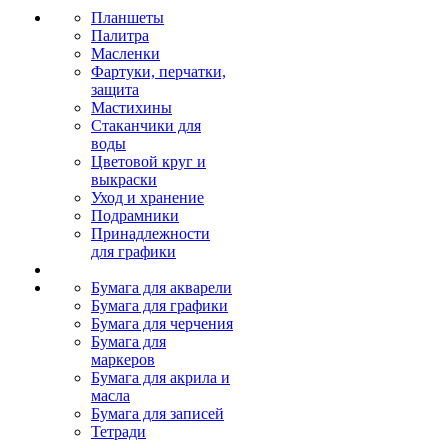
Планшеты
Палитра
Масленки
Фартуки, перчатки,
защита
Мастихины
Стаканчики для
воды
Цветовой круг и
выкраски
Уход и хранение
Подрамники
Принадлежности
для графики
Бумага для акварели
Бумага для графики
Бумага для черчения
Бумага для
маркеров
Бумага для акрила и
масла
Бумага для записей
Тетради