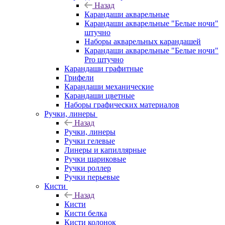
Назад
Карандаши акварельные
Карандаши акварельные "Белые ночи"
штучно
Наборы акварельных карандашей
Карандаши акварельные "Белые ночи"
Pro штучно
Карандаши графитные
Грифели
Карандаши механические
Карандаши цветные
Наборы графических материалов
Ручки, линеры
Назад
Ручки, линеры
Ручки гелевые
Линеры и капиллярные
Ручки шариковые
Ручки роллер
Ручки перьевые
Кисти
Назад
Кисти
Кисти белка
Кисти колонок