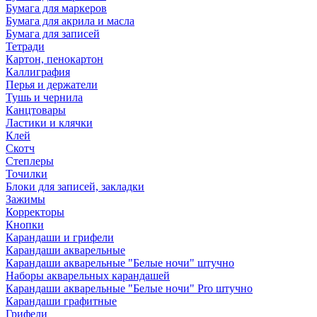
Бумага для маркеров
Бумага для акрила и масла
Бумага для записей
Тетради
Картон, пенокартон
Каллиграфия
Перья и держатели
Тушь и чернила
Канцтовары
Ластики и клячки
Клей
Скотч
Степлеры
Точилки
Блоки для записей, закладки
Зажимы
Корректоры
Кнопки
Карандаши и грифели
Карандаши акварельные
Карандаши акварельные "Белые ночи" штучно
Наборы акварельных карандашей
Карандаши акварельные "Белые ночи" Pro штучно
Карандаши графитные
Грифели