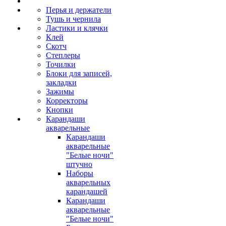
Перья и держатели
Тушь и чернила
Ластики и клячки
Клей
Скотч
Степлеры
Точилки
Блоки для записей,
закладки
Зажимы
Корректоры
Кнопки
Карандаши
акварельные
Карандаши
акварельные
"Белые ночи"
штучно
Наборы
акварельных
карандашей
Карандаши
акварельные
"Белые ночи"