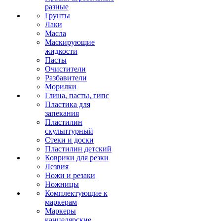
разные
Грунты
Лаки
Масла
Маскирующие
жидкости
Пасты
Очистители
Разбавители
Морилки
Глина, пасты, гипс
Пластика для
запекания
Пластилин
скульптурный
Стеки и доски
Пластилин детский
Коврики для резки
Лезвия
Ножи и резаки
Ножницы
Комплектующие к
маркерам
Маркеры
канцелярские