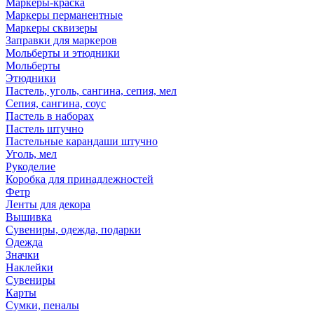
Маркеры-краска
Маркеры перманентные
Маркеры сквизеры
Заправки для маркеров
Мольберты и этюдники
Мольберты
Этюдники
Пастель, уголь, сангина, сепия, мел
Сепия, сангина, соус
Пастель в наборах
Пастель штучно
Пастельные карандаши штучно
Уголь, мел
Рукоделие
Коробка для принадлежностей
Фетр
Ленты для декора
Вышивка
Сувениры, одежда, подарки
Одежда
Значки
Наклейки
Сувениры
Карты
Сумки, пеналы