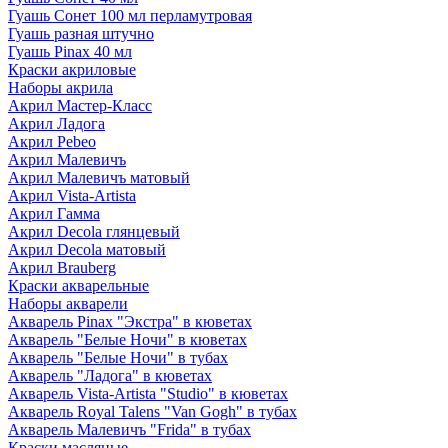
Гуашь Сонет 100 мл перламутровая
Гуашь разная штучно
Гуашь Pinax 40 мл
Краски акриловые
Наборы акрила
Акрил Мастер-Класс
Акрил Ладога
Акрил Pebeo
Акрил Малевичъ
Акрил Малевичъ матовый
Акрил Vista-Artista
Акрил Гамма
Акрил Decola глянцевый
Акрил Decola матовый
Акрил Brauberg
Краски акварельные
Наборы акварели
Акварель Pinax "Экстра" в кюветах
Акварель "Белые Ночи" в кюветах
Акварель "Белые Ночи" в тубах
Акварель "Ладога" в кюветах
Акварель Vista-Artista "Studio" в кюветах
Акварель Royal Talens "Van Gogh" в тубах
Акварель Малевичъ "Frida" в тубах
Краски масляные