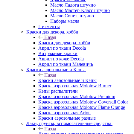
Масло Ладога штучно
Масло Мастер-Класс штучно
Масло Сонет штучно
Наборы масла
Пигменты
Краски для декора, хобби
Назад
Краски для декора, хобби
Акрил по ткани Decola
Витражные краски
Акрил по коже Decola
Акрил по ткани Малевичъ
Краски аэрозольные и Кэпы
Назад
Краски аэрозольные и Кэпы
Краска аэрозольная Molotow Burner
Кэпы распылители
Краска аэрозольная Molotow Premium
Краска аэрозольная Molotow Coversall Color
Краска аэрозольная Molotow Flame Orange
Краска аэрозольная Arton
Краски аэрозольные разные
Лаки, грунты, вспомогательные средства
Назад