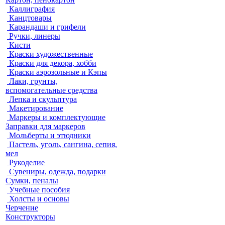
Каллиграфия
Канцтовары
Карандаши и грифели
Ручки, линеры
Кисти
Краски художественные
Краски для декора, хобби
Краски аэрозольные и Кэпы
Лаки, грунты,
вспомогательные средства
Лепка и скульптура
Макетирование
Маркеры и комплектующие
Заправки для маркеров
Мольберты и этюдники
Пастель, уголь, сангина, сепия,
мел
Рукоделие
Сувениры, одежда, подарки
Сумки, пеналы
Учебные пособия
Холсты и основы
Черчение
Конструкторы