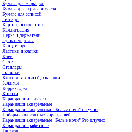
Бумага для маркеров
Бумага для акрила и масла
Бумага для записей
Тетради
Картон, пенокартон
Каллиграфия
Перья и держатели
Тушь и чернила
Канцтовары
Ластики и клячки
Клей
Скотч
Степлеры
Точилки
Блоки для записей, закладки
Зажимы
Корректоры
Кнопки
Карандаши и грифели
Карандаши акварельные
Карандаши акварельные "Белые ночи" штучно
Наборы акварельных карандашей
Карандаши акварельные "Белые ночи" Pro штучно
Карандаши графитные
Грифели