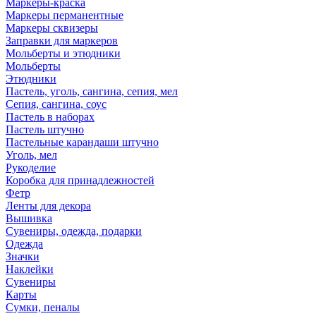
Маркеры-краска
Маркеры перманентные
Маркеры сквизеры
Заправки для маркеров
Мольберты и этюдники
Мольберты
Этюдники
Пастель, уголь, сангина, сепия, мел
Сепия, сангина, соус
Пастель в наборах
Пастель штучно
Пастельные карандаши штучно
Уголь, мел
Рукоделие
Коробка для принадлежностей
Фетр
Ленты для декора
Вышивка
Сувениры, одежда, подарки
Одежда
Значки
Наклейки
Сувениры
Карты
Сумки, пеналы