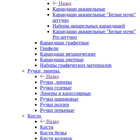
Назад
Карандаши акварельные
Карандаши акварельные "Белые ночи"
штучно
Наборы акварельных карандашей
Карандаши акварельные "Белые ночи"
Pro штучно
Карандаши графитные
Грифели
Карандаши механические
Карандаши цветные
Наборы графических материалов
Ручки, линеры
Назад
Ручки, линеры
Ручки гелевые
Линеры и капиллярные
Ручки шариковые
Ручки роллер
Ручки перьевые
Кисти
Назад
Кисти
Кисти белка
Кисти колонок