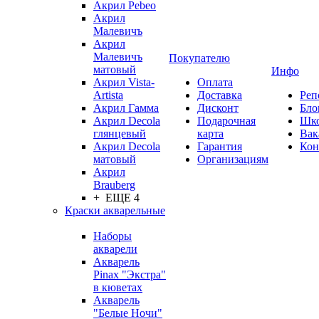
Акрил Pebeo
Акрил
Малевичъ
Акрил
Малевичъ
Покупателю
матовый
Инфо
Акрил Vista-
Оплата
Artista
Доставка
Реп
Акрил Гамма
Дисконт
Бло
Акрил Decola
Подарочная
Шк
глянцевый
карта
Вак
Акрил Decola
Гарантия
Кон
матовый
Организациям
Акрил
Brauberg
+ ЕЩЕ 4
Краски акварельные
Наборы
акварели
Акварель
Pinax "Экстра"
в кюветах
Акварель
"Белые Ночи"