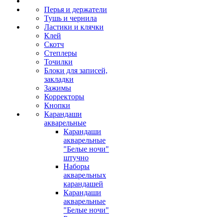
Перья и держатели
Тушь и чернила
Ластики и клячки
Клей
Скотч
Степлеры
Точилки
Блоки для записей,
закладки
Зажимы
Корректоры
Кнопки
Карандаши
акварельные
Карандаши
акварельные
"Белые ночи"
штучно
Наборы
акварельных
карандашей
Карандаши
акварельные
"Белые ночи"