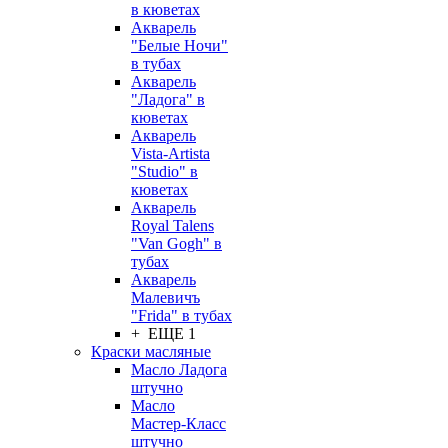
в кюветах
Акварель
"Белые Ночи"
в тубах
Акварель
"Ладога" в
кюветах
Акварель
Vista-Artista
"Studio" в
кюветах
Акварель
Royal Talens
"Van Gogh" в
тубах
Акварель
Малевичъ
"Frida" в тубах
+ ЕЩЕ 1
Краски масляные
Масло Ладога
штучно
Масло
Мастер-Класс
штучно