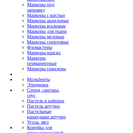
Маркеры под
заправку
Маркеры с кистью
Маркеры акриловые
Маркеры восковые
Маркеры для ткани
Маркеры меловые
Маркеры спиртовые
Фломастеры
Маркеры-краска
Маркеры
перманентные
Маркеры сквизеры
Мольберты
Этюдники
Сепия, сангина,
соус
Пастель в наборах
Пастель штучно
Пастельные
карандаши штучно
Уголь, мел
Коробка для
принадлежностей