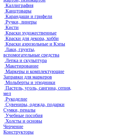
Каллиграфия
Канцтовары
Карандаши и грифели
Ручки, линеры
Кисти
Краски художественные
Краски для декора, хобби
Краски аэрозольные и Кэпы
Лаки, грунты,
вспомогательные средства
Лепка и скульптура
Макетирование
Маркеры и комплектующие
Заправки для маркеров
Мольберты и этюдники
Пастель, уголь, сангина, сепия,
мел
Рукоделие
Сувениры, одежда, подарки
Сумки, пеналы
Учебные пособия
Холсты и основы
Черчение
Конструкторы