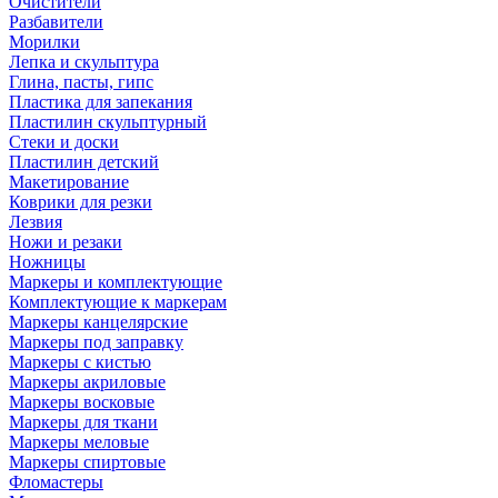
Очистители
Разбавители
Морилки
Лепка и скульптура
Глина, пасты, гипс
Пластика для запекания
Пластилин скульптурный
Стеки и доски
Пластилин детский
Макетирование
Коврики для резки
Лезвия
Ножи и резаки
Ножницы
Маркеры и комплектующие
Комплектующие к маркерам
Маркеры канцелярские
Маркеры под заправку
Маркеры с кистью
Маркеры акриловые
Маркеры восковые
Маркеры для ткани
Маркеры меловые
Маркеры спиртовые
Фломастеры