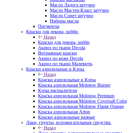
Масло Ладога штучно
Масло Мастер-Класс штучно
Масло Сонет штучно
Наборы масла
Пигменты
Краски для декора, хобби
Назад
Краски для декора, хобби
Акрил по ткани Decola
Витражные краски
Акрил по коже Decola
Акрил по ткани Малевичъ
Краски аэрозольные и Кэпы
Назад
Краски аэрозольные и Кэпы
Краска аэрозольная Molotow Burner
Кэпы распылители
Краска аэрозольная Molotow Premium
Краска аэрозольная Molotow Coversall Color
Краска аэрозольная Molotow Flame Orange
Краска аэрозольная Arton
Краски аэрозольные разные
Лаки, грунты, вспомогательные средства
Назад