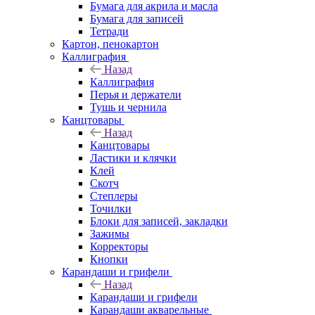
Бумага для акрила и масла
Бумага для записей
Тетради
Картон, пенокартон
Каллиграфия
Назад
Каллиграфия
Перья и держатели
Тушь и чернила
Канцтовары
Назад
Канцтовары
Ластики и клячки
Клей
Скотч
Степлеры
Точилки
Блоки для записей, закладки
Зажимы
Корректоры
Кнопки
Карандаши и грифели
Назад
Карандаши и грифели
Карандаши акварельные