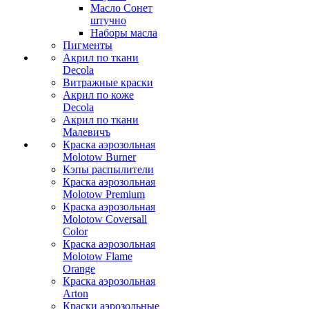
Масло Сонет
штучно
Наборы масла
Пигменты
Акрил по ткани
Decola
Витражные краски
Акрил по коже
Decola
Акрил по ткани
Малевичъ
Краска аэрозольная
Molotow Burner
Кэпы распылители
Краска аэрозольная
Molotow Premium
Краска аэрозольная
Molotow Coversall
Color
Краска аэрозольная
Molotow Flame
Orange
Краска аэрозольная
Arton
Краски аэрозольные