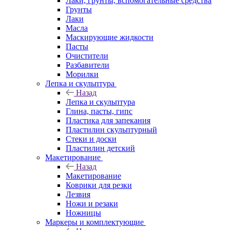
Лаки, грунты, вспомогательные средства
Грунты
Лаки
Масла
Маскирующие жидкости
Пасты
Очистители
Разбавители
Морилки
Лепка и скульптура
Назад
Лепка и скульптура
Глина, пасты, гипс
Пластика для запекания
Пластилин скульптурный
Стеки и доски
Пластилин детский
Макетирование
Назад
Макетирование
Коврики для резки
Лезвия
Ножи и резаки
Ножницы
Маркеры и комплектующие