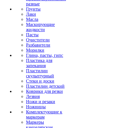
разные
Грунты
Лаки
Масла
Маскирующие
жидкости
Пасты
Очистители
Разбавители
Морилки
Глина, пасты, гипс
Пластика для
запекания
Пластилин
скульптурный
Стеки и доски
Пластилин детский
Коврики для резки
Лезвия
Ножи и резаки
Ножницы
Комплектующие к
маркерам
Маркеры
канцелярские