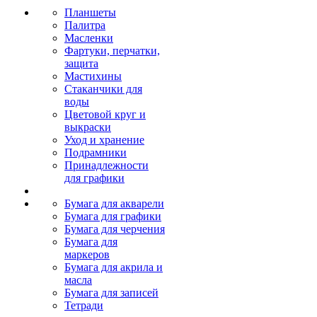
Планшеты
Палитра
Масленки
Фартуки, перчатки,
защита
Мастихины
Стаканчики для
воды
Цветовой круг и
выкраски
Уход и хранение
Подрамники
Принадлежности
для графики
Бумага для акварели
Бумага для графики
Бумага для черчения
Бумага для
маркеров
Бумага для акрила и
масла
Бумага для записей
Тетради