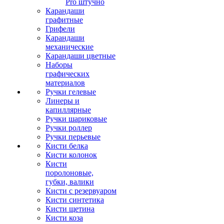
Pro штучно
Карандаши
графитные
Грифели
Карандаши
механические
Карандаши цветные
Наборы
графических
материалов
Ручки гелевые
Линеры и
капиллярные
Ручки шариковые
Ручки роллер
Ручки перьевые
Кисти белка
Кисти колонок
Кисти
поролоновые,
губки, валики
Кисти с резервуаром
Кисти синтетика
Кисти щетина
Кисти коза