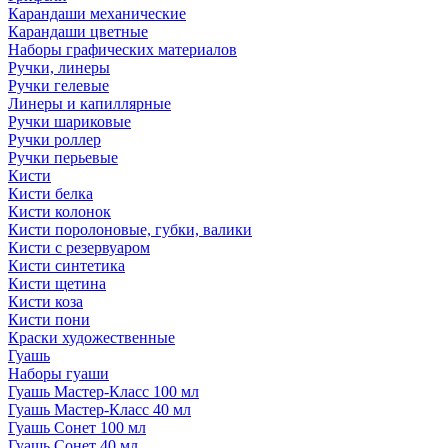
Карандаши механические
Карандаши цветные
Наборы графических материалов
Ручки, линеры
Ручки гелевые
Линеры и капиллярные
Ручки шариковые
Ручки роллер
Ручки перьевые
Кисти
Кисти белка
Кисти колонок
Кисти поролоновые, губки, валики
Кисти с резервуаром
Кисти синтетика
Кисти щетина
Кисти коза
Кисти пони
Краски художественные
Гуашь
Наборы гуаши
Гуашь Мастер-Класс 100 мл
Гуашь Мастер-Класс 40 мл
Гуашь Сонет 100 мл
Гуашь Сонет 40 мл