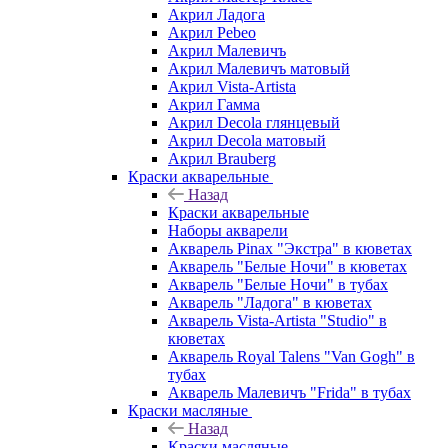
Акрил Ладога
Акрил Pebeo
Акрил Малевичъ
Акрил Малевичъ матовый
Акрил Vista-Artista
Акрил Гамма
Акрил Decola глянцевый
Акрил Decola матовый
Акрил Brauberg
Краски акварельные
Назад
Краски акварельные
Наборы акварели
Акварель Pinax "Экстра" в кюветах
Акварель "Белые Ночи" в кюветах
Акварель "Белые Ночи" в тубах
Акварель "Ладога" в кюветах
Акварель Vista-Artista "Studio" в
кюветах
Акварель Royal Talens "Van Gogh" в
тубах
Акварель Малевичъ "Frida" в тубах
Краски масляные
Назад
Краски масляные