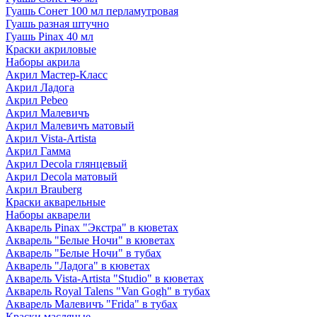
Гуашь Сонет 100 мл перламутровая
Гуашь разная штучно
Гуашь Pinax 40 мл
Краски акриловые
Наборы акрила
Акрил Мастер-Класс
Акрил Ладога
Акрил Pebeo
Акрил Малевичъ
Акрил Малевичъ матовый
Акрил Vista-Artista
Акрил Гамма
Акрил Decola глянцевый
Акрил Decola матовый
Акрил Brauberg
Краски акварельные
Наборы акварели
Акварель Pinax "Экстра" в кюветах
Акварель "Белые Ночи" в кюветах
Акварель "Белые Ночи" в тубах
Акварель "Ладога" в кюветах
Акварель Vista-Artista "Studio" в кюветах
Акварель Royal Talens "Van Gogh" в тубах
Акварель Малевичъ "Frida" в тубах
Краски масляные