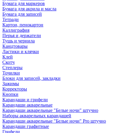
Бумага для маркеров
Бумага для акрила и масла
Бумага для записей
Тетради
Картон, пенокартон
Каллиграфия
Перья и держатели
Тушь и чернила
Канцтовары
Ластики и клячки
Клей
Скотч
Степлеры
Точилки
Блоки для записей, закладки
Зажимы
Корректоры
Кнопки
Карандаши и грифели
Карандаши акварельные
Карандаши акварельные "Белые ночи" штучно
Наборы акварельных карандашей
Карандаши акварельные "Белые ночи" Pro штучно
Карандаши графитные
Грифели