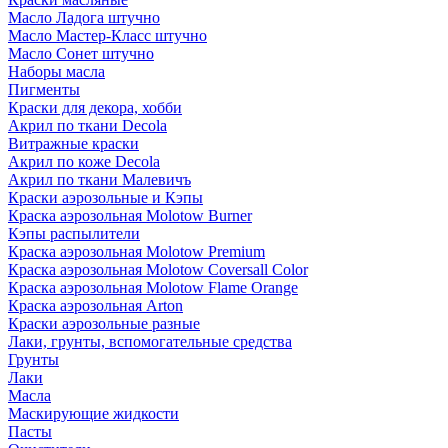
Масло Ладога штучно
Масло Мастер-Класс штучно
Масло Сонет штучно
Наборы масла
Пигменты
Краски для декора, хобби
Акрил по ткани Decola
Витражные краски
Акрил по коже Decola
Акрил по ткани Малевичъ
Краски аэрозольные и Кэпы
Краска аэрозольная Molotow Burner
Кэпы распылители
Краска аэрозольная Molotow Premium
Краска аэрозольная Molotow Coversall Color
Краска аэрозольная Molotow Flame Orange
Краска аэрозольная Arton
Краски аэрозольные разные
Лаки, грунты, вспомогательные средства
Грунты
Лаки
Масла
Маскирующие жидкости
Пасты