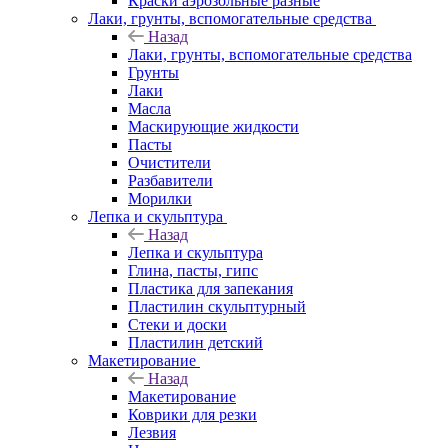
Краски аэрозольные разные
Лаки, грунты, вспомогательные средства
Назад
Лаки, грунты, вспомогательные средства
Грунты
Лаки
Масла
Маскирующие жидкости
Пасты
Очистители
Разбавители
Морилки
Лепка и скульптура
Назад
Лепка и скульптура
Глина, пасты, гипс
Пластика для запекания
Пластилин скульптурный
Стеки и доски
Пластилин детский
Макетирование
Назад
Макетирование
Коврики для резки
Лезвия