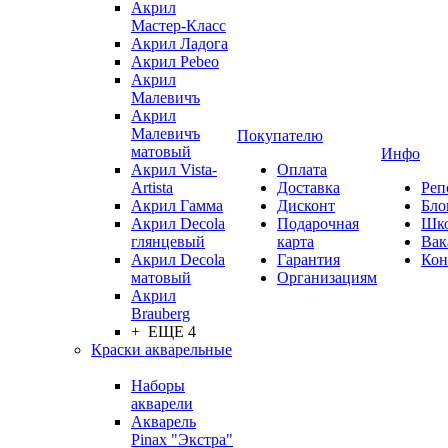
Акрил
Мастер-Класс
Акрил Ладога
Акрил Pebeo
Акрил
Малевичъ
Акрил
Малевичъ
Покупателю
матовый
Инфо
Акрил Vista-
Оплата
Artista
Доставка
Реп
Акрил Гамма
Дисконт
Бло
Акрил Decola
Подарочная
Шк
глянцевый
карта
Вак
Акрил Decola
Гарантия
Кон
матовый
Организациям
Акрил
Brauberg
+ ЕЩЕ 4
Краски акварельные
Наборы
акварели
Акварель
Pinax "Экстра"