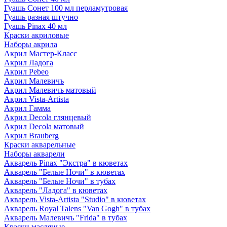
Гуашь Сонет 100 мл перламутровая
Гуашь разная штучно
Гуашь Pinax 40 мл
Краски акриловые
Наборы акрила
Акрил Мастер-Класс
Акрил Ладога
Акрил Pebeo
Акрил Малевичъ
Акрил Малевичъ матовый
Акрил Vista-Artista
Акрил Гамма
Акрил Decola глянцевый
Акрил Decola матовый
Акрил Brauberg
Краски акварельные
Наборы акварели
Акварель Pinax "Экстра" в кюветах
Акварель "Белые Ночи" в кюветах
Акварель "Белые Ночи" в тубах
Акварель "Ладога" в кюветах
Акварель Vista-Artista "Studio" в кюветах
Акварель Royal Talens "Van Gogh" в тубах
Акварель Малевичъ "Frida" в тубах
Краски масляные