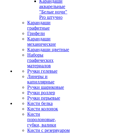
Карандаши
акварельные
"Белые ночи"
Pro штучно
Карандаши
графитные
Грифели
Карандаши
механические
Карандаши цветные
Наборы
графических
материалов
Ручки гелевые
Линеры и
капиллярные
Ручки шариковые
Ручки роллер
Ручки перьевые
Кисти белка
Кисти колонок
Кисти
поролоновые,
губки, валики
Кисти с резервуаром