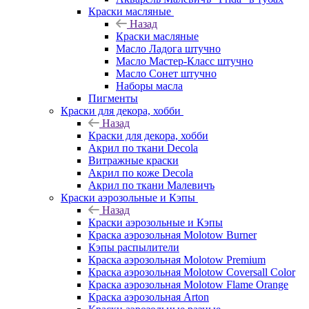
Краски масляные
Назад
Краски масляные
Масло Ладога штучно
Масло Мастер-Класс штучно
Масло Сонет штучно
Наборы масла
Пигменты
Краски для декора, хобби
Назад
Краски для декора, хобби
Акрил по ткани Decola
Витражные краски
Акрил по коже Decola
Акрил по ткани Малевичъ
Краски аэрозольные и Кэпы
Назад
Краски аэрозольные и Кэпы
Краска аэрозольная Molotow Burner
Кэпы распылители
Краска аэрозольная Molotow Premium
Краска аэрозольная Molotow Coversall Color
Краска аэрозольная Molotow Flame Orange
Краска аэрозольная Arton