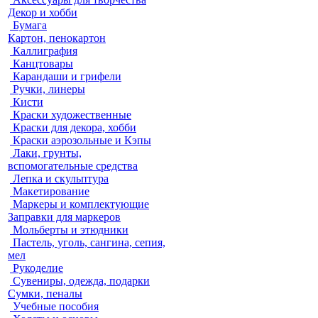
Декор и хобби
Бумага
Картон, пенокартон
Каллиграфия
Канцтовары
Карандаши и грифели
Ручки, линеры
Кисти
Краски художественные
Краски для декора, хобби
Краски аэрозольные и Кэпы
Лаки, грунты,
вспомогательные средства
Лепка и скульптура
Макетирование
Маркеры и комплектующие
Заправки для маркеров
Мольберты и этюдники
Пастель, уголь, сангина, сепия,
мел
Рукоделие
Сувениры, одежда, подарки
Сумки, пеналы
Учебные пособия