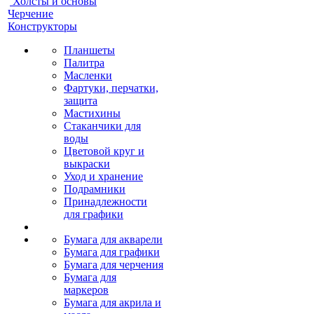
Холсты и основы
Черчение
Конструкторы
Планшеты
Палитра
Масленки
Фартуки, перчатки,
защита
Мастихины
Стаканчики для
воды
Цветовой круг и
выкраски
Уход и хранение
Подрамники
Принадлежности
для графики
Бумага для акварели
Бумага для графики
Бумага для черчения
Бумага для
маркеров
Бумага для акрила и