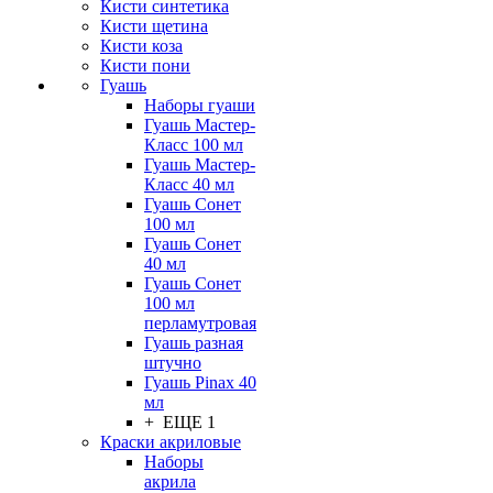
Кисти синтетика
Кисти щетина
Кисти коза
Кисти пони
Гуашь
Наборы гуаши
Гуашь Мастер-
Класс 100 мл
Гуашь Мастер-
Класс 40 мл
Гуашь Сонет
100 мл
Гуашь Сонет
40 мл
Гуашь Сонет
100 мл
перламутровая
Гуашь разная
штучно
Гуашь Pinax 40
мл
+ ЕЩЕ 1
Краски акриловые
Наборы
акрила