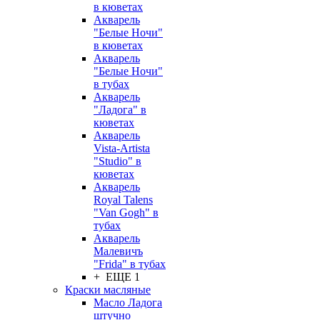
в кюветах
Акварель
"Белые Ночи"
в кюветах
Акварель
"Белые Ночи"
в тубах
Акварель
"Ладога" в
кюветах
Акварель
Vista-Artista
"Studio" в
кюветах
Акварель
Royal Talens
"Van Gogh" в
тубах
Акварель
Малевичъ
"Frida" в тубах
+ ЕЩЕ 1
Краски масляные
Масло Ладога
штучно