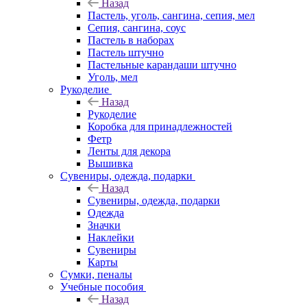
Назад
Пастель, уголь, сангина, сепия, мел
Сепия, сангина, соус
Пастель в наборах
Пастель штучно
Пастельные карандаши штучно
Уголь, мел
Рукоделие
Назад
Рукоделие
Коробка для принадлежностей
Фетр
Ленты для декора
Вышивка
Сувениры, одежда, подарки
Назад
Сувениры, одежда, подарки
Одежда
Значки
Наклейки
Сувениры
Карты
Сумки, пеналы
Учебные пособия
Назад