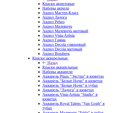
Краски акриловые
Наборы акрила
Акрил Мастер-Класс
Акрил Ладога
Акрил Pebeo
Акрил Малевичъ
Акрил Малевичъ матовый
Акрил Vista-Artista
Акрил Гамма
Акрил Decola глянцевый
Акрил Decola матовый
Акрил Brauberg
Краски акварельные
Назад
Краски акварельные
Наборы акварели
Акварель Pinax "Экстра" в кюветах
Акварель "Белые Ночи" в кюветах
Акварель "Белые Ночи" в тубах
Акварель "Ладога" в кюветах
Акварель Vista-Artista "Studio" в
кюветах
Акварель Royal Talens "Van Gogh" в
тубах
Акварель Малевичъ "Frida" в тубах