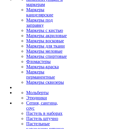
маркерам
Маркеры
канцелярские
Маркеры под
заправку
Маркеры с кистью
Маркеры акриловые
Маркеры восковые
Маркеры для ткани
Маркеры меловые
Маркеры спиртовые
Фломастеры
Маркеры-краска
Маркеры
перманентные
Маркеры сквизеры
Мольберты
Этюдники
Сепия, сангина,
соус
Пастель в наборах
Пастель штучно
Пастельные
карандаши штучно