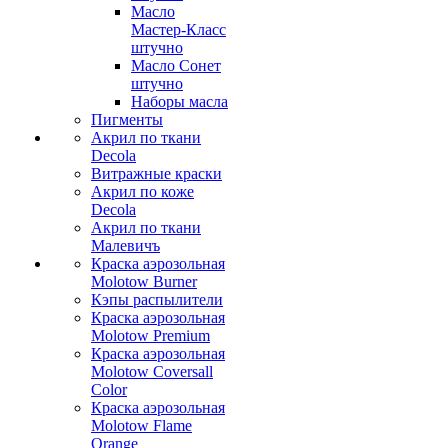
Масло
Мастер-Класс
штучно
Масло Сонет
штучно
Наборы масла
Пигменты
Акрил по ткани
Decola
Витражные краски
Акрил по коже
Decola
Акрил по ткани
Малевичъ
Краска аэрозольная
Molotow Burner
Кэпы распылители
Краска аэрозольная
Molotow Premium
Краска аэрозольная
Molotow Coversall
Color
Краска аэрозольная
Molotow Flame
Orange