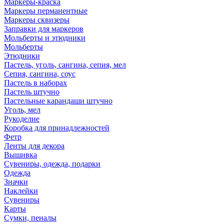
Маркеры-краска
Маркеры перманентные
Маркеры сквизеры
Заправки для маркеров
Мольберты и этюдники
Мольберты
Этюдники
Пастель, уголь, сангина, сепия, мел
Сепия, сангина, соус
Пастель в наборах
Пастель штучно
Пастельные карандаши штучно
Уголь, мел
Рукоделие
Коробка для принадлежностей
Фетр
Ленты для декора
Вышивка
Сувениры, одежда, подарки
Одежда
Значки
Наклейки
Сувениры
Карты
Сумки, пеналы