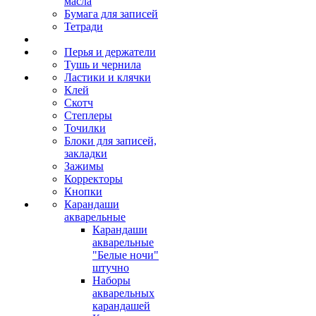
масла
Бумага для записей
Тетради
Перья и держатели
Тушь и чернила
Ластики и клячки
Клей
Скотч
Степлеры
Точилки
Блоки для записей,
закладки
Зажимы
Корректоры
Кнопки
Карандаши
акварельные
Карандаши
акварельные
"Белые ночи"
штучно
Наборы
акварельных
карандашей