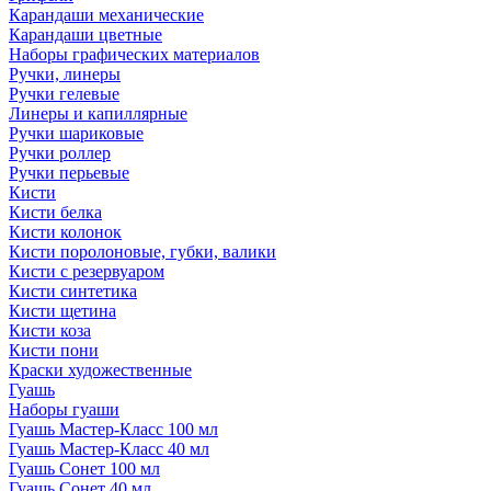
Карандаши механические
Карандаши цветные
Наборы графических материалов
Ручки, линеры
Ручки гелевые
Линеры и капиллярные
Ручки шариковые
Ручки роллер
Ручки перьевые
Кисти
Кисти белка
Кисти колонок
Кисти поролоновые, губки, валики
Кисти с резервуаром
Кисти синтетика
Кисти щетина
Кисти коза
Кисти пони
Краски художественные
Гуашь
Наборы гуаши
Гуашь Мастер-Класс 100 мл
Гуашь Мастер-Класс 40 мл
Гуашь Сонет 100 мл
Гуашь Сонет 40 мл