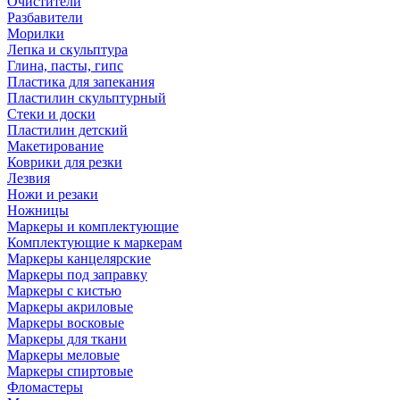
Очистители
Разбавители
Морилки
Лепка и скульптура
Глина, пасты, гипс
Пластика для запекания
Пластилин скульптурный
Стеки и доски
Пластилин детский
Макетирование
Коврики для резки
Лезвия
Ножи и резаки
Ножницы
Маркеры и комплектующие
Комплектующие к маркерам
Маркеры канцелярские
Маркеры под заправку
Маркеры с кистью
Маркеры акриловые
Маркеры восковые
Маркеры для ткани
Маркеры меловые
Маркеры спиртовые
Фломастеры