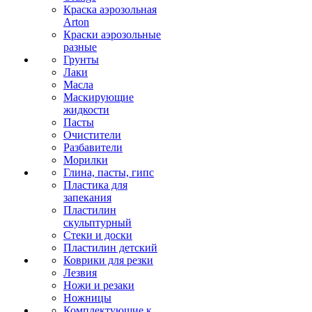
Краска аэрозольная
Arton
Краски аэрозольные
разные
Грунты
Лаки
Масла
Маскирующие
жидкости
Пасты
Очистители
Разбавители
Морилки
Глина, пасты, гипс
Пластика для
запекания
Пластилин
скульптурный
Стеки и доски
Пластилин детский
Коврики для резки
Лезвия
Ножи и резаки
Ножницы
Комплектующие к