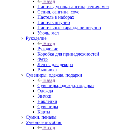
Назад
Пастель, уголь, сангина, сепия, мел
Сепия, сангина, соус
Пастель в наборах
Пастель штучно
Пастельные карандаши штучно
Уголь, мел
Рукоделие
Назад
Рукоделие
Коробка для принадлежностей
Фетр
Ленты для декора
Вышивка
Сувениры, одежда, подарки
Назад
Сувениры, одежда, подарки
Одежда
Значки
Наклейки
Сувениры
Карты
Сумки, пеналы
Учебные пособия
Назад