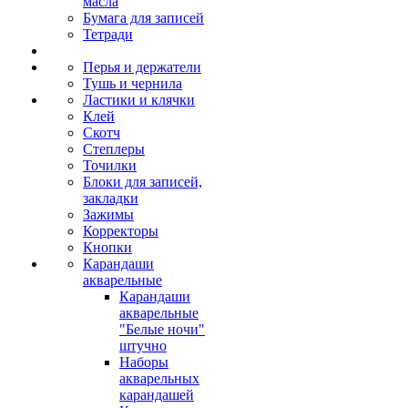
масла
Бумага для записей
Тетради
Перья и держатели
Тушь и чернила
Ластики и клячки
Клей
Скотч
Степлеры
Точилки
Блоки для записей,
закладки
Зажимы
Корректоры
Кнопки
Карандаши
акварельные
Карандаши
акварельные
"Белые ночи"
штучно
Наборы
акварельных
карандашей