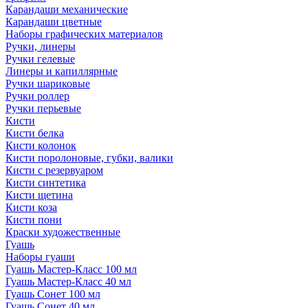
Карандаши механические
Карандаши цветные
Наборы графических материалов
Ручки, линеры
Ручки гелевые
Линеры и капиллярные
Ручки шариковые
Ручки роллер
Ручки перьевые
Кисти
Кисти белка
Кисти колонок
Кисти поролоновые, губки, валики
Кисти с резервуаром
Кисти синтетика
Кисти щетина
Кисти коза
Кисти пони
Краски художественные
Гуашь
Наборы гуаши
Гуашь Мастер-Класс 100 мл
Гуашь Мастер-Класс 40 мл
Гуашь Сонет 100 мл
Гуашь Сонет 40 мл