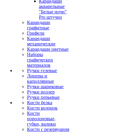
Карандаши
акварельные
"Белые ночи"
Pro штучно
Карандаши
графитные
Грифели
Карандаши
механические
Карандаши цветные
Наборы
графических
материалов
Ручки гелевые
Линеры и
капиллярные
Ручки шариковые
Ручки роллер
Ручки перьевые
Кисти белка
Кисти колонок
Кисти
поролоновые,
губки, валики
Кисти с резервуаром