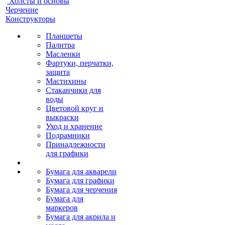
Холсты и основы
Черчение
Конструкторы
Планшеты
Палитра
Масленки
Фартуки, перчатки,
защита
Мастихины
Стаканчики для
воды
Цветовой круг и
выкраски
Уход и хранение
Подрамники
Принадлежности
для графики
Бумага для акварели
Бумага для графики
Бумага для черчения
Бумага для
маркеров
Бумага для акрила и