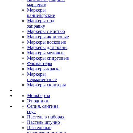
маркерам
Маркеры
канцелярские
Маркеры под
заправку
Маркеры с кистью
Маркеры акриловые
Маркеры восковые
Маркеры для ткани
Маркеры меловые
Маркеры спиртовые
Фломастеры
Маркеры-краска
Маркеры
перманентные
Маркеры сквизеры
Мольберты
Этюдники
Сепия, сангина,
соус
Пастель в наборах
Пастель штучно
Пастельные
карандаши штучно