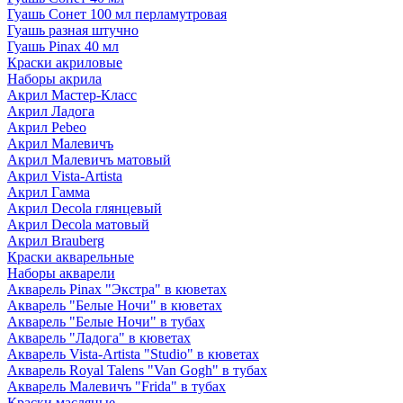
Гуашь Сонет 100 мл перламутровая
Гуашь разная штучно
Гуашь Pinax 40 мл
Краски акриловые
Наборы акрила
Акрил Мастер-Класс
Акрил Ладога
Акрил Pebeo
Акрил Малевичъ
Акрил Малевичъ матовый
Акрил Vista-Artista
Акрил Гамма
Акрил Decola глянцевый
Акрил Decola матовый
Акрил Brauberg
Краски акварельные
Наборы акварели
Акварель Pinax "Экстра" в кюветах
Акварель "Белые Ночи" в кюветах
Акварель "Белые Ночи" в тубах
Акварель "Ладога" в кюветах
Акварель Vista-Artista "Studio" в кюветах
Акварель Royal Talens "Van Gogh" в тубах
Акварель Малевичъ "Frida" в тубах
Краски масляные