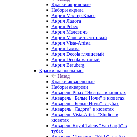
Краски акриловые
Наборы акрила
Акрил Мастер-Класс
Акрил Ладога
Акрил Pebeo
Акрил Малевичъ
Акрил Малевичъ матовый
Акрил Vista-Artista
Акрил Гамма
Акрил Decola глянцевый
Акрил Decola матовый
Акрил Brauberg
Краски акварельные
Назад
Краски акварельные
Наборы акварели
Акварель Pinax "Экстра" в кюветах
Акварель "Белые Ночи" в кюветах
Акварель "Белые Ночи" в тубах
Акварель "Ладога" в кюветах
Акварель Vista-Artista "Studio" в
кюветах
Акварель Royal Talens "Van Gogh" в
тубах
Акварель Малевичъ "Frida" в тубах