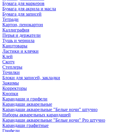
Бумага для маркеров
Бумага для акрила и масла
Бумага для записей
Тетради
Картон, пенокартон
Каллиграфия
Перья и держатели
Тушь и чернила
Канцтовары
Ластики и клячки
Клей
Скотч
Степлеры
Точилки
Блоки для записей, закладки
Зажимы
Корректоры
Кнопки
Карандаши и грифели
Карандаши акварельные
Карандаши акварельные "Белые ночи" штучно
Наборы акварельных карандашей
Карандаши акварельные "Белые ночи" Pro штучно
Карандаши графитные
Грифели