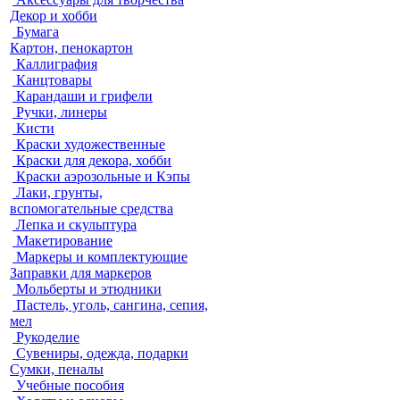
Декор и хобби
Бумага
Картон, пенокартон
Каллиграфия
Канцтовары
Карандаши и грифели
Ручки, линеры
Кисти
Краски художественные
Краски для декора, хобби
Краски аэрозольные и Кэпы
Лаки, грунты,
вспомогательные средства
Лепка и скульптура
Макетирование
Маркеры и комплектующие
Заправки для маркеров
Мольберты и этюдники
Пастель, уголь, сангина, сепия,
мел
Рукоделие
Сувениры, одежда, подарки
Сумки, пеналы
Учебные пособия