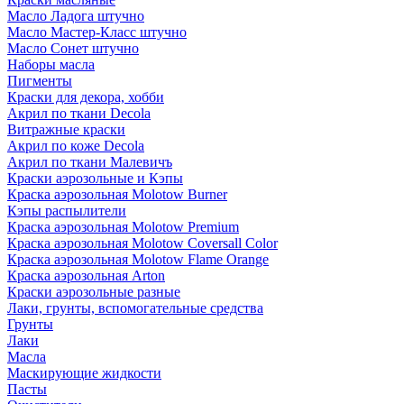
Масло Ладога штучно
Масло Мастер-Класс штучно
Масло Сонет штучно
Наборы масла
Пигменты
Краски для декора, хобби
Акрил по ткани Decola
Витражные краски
Акрил по коже Decola
Акрил по ткани Малевичъ
Краски аэрозольные и Кэпы
Краска аэрозольная Molotow Burner
Кэпы распылители
Краска аэрозольная Molotow Premium
Краска аэрозольная Molotow Coversall Color
Краска аэрозольная Molotow Flame Orange
Краска аэрозольная Arton
Краски аэрозольные разные
Лаки, грунты, вспомогательные средства
Грунты
Лаки
Масла
Маскирующие жидкости
Пасты