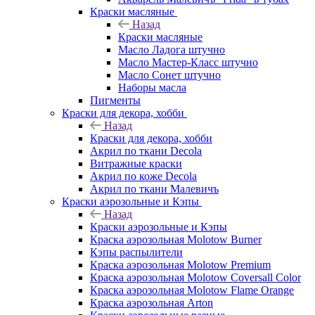
Краски масляные
Назад
Краски масляные
Масло Ладога штучно
Масло Мастер-Класс штучно
Масло Сонет штучно
Наборы масла
Пигменты
Краски для декора, хобби
Назад
Краски для декора, хобби
Акрил по ткани Decola
Витражные краски
Акрил по коже Decola
Акрил по ткани Малевичъ
Краски аэрозольные и Кэпы
Назад
Краски аэрозольные и Кэпы
Краска аэрозольная Molotow Burner
Кэпы распылители
Краска аэрозольная Molotow Premium
Краска аэрозольная Molotow Coversall Color
Краска аэрозольная Molotow Flame Orange
Краска аэрозольная Arton