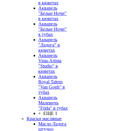
в кюветах
Акварель
"Белые Ночи"
в кюветах
Акварель
"Белые Ночи"
в тубах
Акварель
"Ладога" в
кюветах
Акварель
Vista-Artista
"Studio" в
кюветах
Акварель
Royal Talens
"Van Gogh" в
тубах
Акварель
Малевичъ
"Frida" в тубах
+ ЕЩЕ 1
Краски масляные
Масло Ладога
штучно