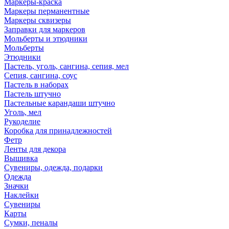
Маркеры-краска
Маркеры перманентные
Маркеры сквизеры
Заправки для маркеров
Мольберты и этюдники
Мольберты
Этюдники
Пастель, уголь, сангина, сепия, мел
Сепия, сангина, соус
Пастель в наборах
Пастель штучно
Пастельные карандаши штучно
Уголь, мел
Рукоделие
Коробка для принадлежностей
Фетр
Ленты для декора
Вышивка
Сувениры, одежда, подарки
Одежда
Значки
Наклейки
Сувениры
Карты
Сумки, пеналы