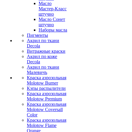
Масло
Мастер-Класс
штучно
Масло Сонет
штучно
Наборы масла
Пигменты
Акрил по ткани
Decola
Витражные краски
Акрил по коже
Decola
Акрил по ткани
Малевичъ
Краска аэрозольная
Molotow Burner
Кэпы распылители
Краска аэрозольная
Molotow Premium
Краска аэрозольная
Molotow Coversall
Color
Краска аэрозольная
Molotow Flame
Orange