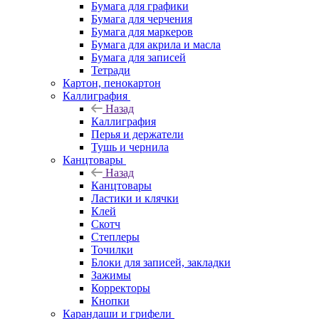
Бумага для графики
Бумага для черчения
Бумага для маркеров
Бумага для акрила и масла
Бумага для записей
Тетради
Картон, пенокартон
Каллиграфия
Назад
Каллиграфия
Перья и держатели
Тушь и чернила
Канцтовары
Назад
Канцтовары
Ластики и клячки
Клей
Скотч
Степлеры
Точилки
Блоки для записей, закладки
Зажимы
Корректоры
Кнопки
Карандаши и грифели