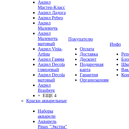
Акрил
Мастер-Класс
Акрил Ладога
Акрил Pebeo
Акрил
Малевичъ
Акрил
Малевичъ
Покупателю
матовый
Инфо
Акрил Vista-
Оплата
Artista
Доставка
Реп
Акрил Гамма
Дисконт
Бло
Акрил Decola
Подарочная
Шк
глянцевый
карта
Вак
Акрил Decola
Гарантия
Кон
матовый
Организациям
Акрил
Brauberg
+ ЕЩЕ 4
Краски акварельные
Наборы
акварели
Акварель
Pinax "Экстра"