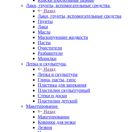
Краски аэрозольные разные
Лаки, грунты, вспомогательные средства
Назад
Лаки, грунты, вспомогательные средства
Грунты
Лаки
Масла
Маскирующие жидкости
Пасты
Очистители
Разбавители
Морилки
Лепка и скульптура
Назад
Лепка и скульптура
Глина, пасты, гипс
Пластика для запекания
Пластилин скульптурный
Стеки и доски
Пластилин детский
Макетирование
Назад
Макетирование
Коврики для резки
Лезвия