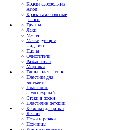
Краска аэрозольная
Arton
Краски аэрозольные
разные
Грунты
Лаки
Масла
Маскирующие
жидкости
Пасты
Очистители
Разбавители
Морилки
Глина, пасты, гипс
Пластика для
запекания
Пластилин
скульптурный
Стеки и доски
Пластилин детский
Коврики для резки
Лезвия
Ножи и резаки
Ножницы
Комплектующие к