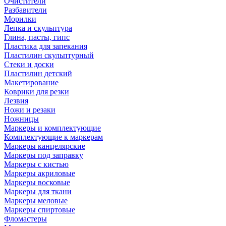
Очистители
Разбавители
Морилки
Лепка и скульптура
Глина, пасты, гипс
Пластика для запекания
Пластилин скульптурный
Стеки и доски
Пластилин детский
Макетирование
Коврики для резки
Лезвия
Ножи и резаки
Ножницы
Маркеры и комплектующие
Комплектующие к маркерам
Маркеры канцелярские
Маркеры под заправку
Маркеры с кистью
Маркеры акриловые
Маркеры восковые
Маркеры для ткани
Маркеры меловые
Маркеры спиртовые
Фломастеры