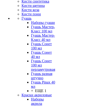
Кисти синтетика
Кисти щетина
Кисти коза
Кисти пони
Гуашь
Наборы гуаши
Гуашь Мастер-
Класс 100 мл
Гуашь Мастер-
Класс 40 мл
Гуашь Сонет
100 мл
Гуашь Сонет
40 мл
Гуашь Сонет
100 мл
перламутровая
Гуашь разная
штучно
Гуашь Pinax 40
мл
+ ЕЩЕ 1
Краски акриловые
Наборы
акрила