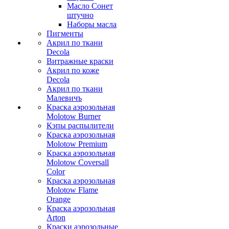
Масло Сонет
штучно
Наборы масла
Пигменты
Акрил по ткани
Decola
Витражные краски
Акрил по коже
Decola
Акрил по ткани
Малевичъ
Краска аэрозольная
Molotow Burner
Кэпы распылители
Краска аэрозольная
Molotow Premium
Краска аэрозольная
Molotow Coversall
Color
Краска аэрозольная
Molotow Flame
Orange
Краска аэрозольная
Arton
Краски аэрозольные