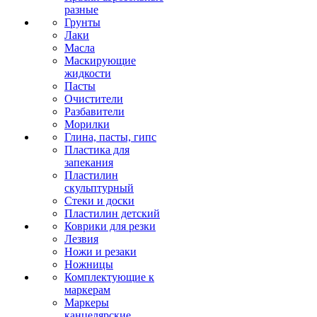
разные
Грунты
Лаки
Масла
Маскирующие
жидкости
Пасты
Очистители
Разбавители
Морилки
Глина, пасты, гипс
Пластика для
запекания
Пластилин
скульптурный
Стеки и доски
Пластилин детский
Коврики для резки
Лезвия
Ножи и резаки
Ножницы
Комплектующие к
маркерам
Маркеры
канцелярские