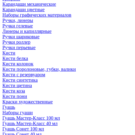
Карандаши механические
Карандаши цветные
Наборы графических материалов
Ручки, линеры
Ручки гелевые
Линеры и капиллярные
Ручки шариковые
Ручки роллер
Ручки перьевые
Кисти
Кисти белка
Кисти колонок
Кисти поролоновые, губки, валики
Кисти с резервуаром
Кисти синтетика
Кисти щетина
Кисти коза
Кисти пони
Краски художественные
Гуашь
Наборы гуаши
Гуашь Мастер-Класс 100 мл
Гуашь Мастер-Класс 40 мл
Гуашь Сонет 100 мл
Гуашь Сонет 40 мл