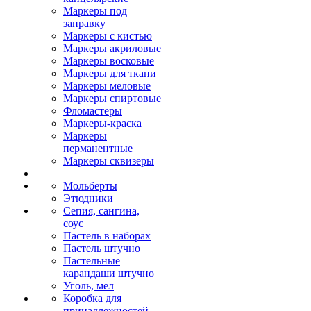
Маркеры под
заправку
Маркеры с кистью
Маркеры акриловые
Маркеры восковые
Маркеры для ткани
Маркеры меловые
Маркеры спиртовые
Фломастеры
Маркеры-краска
Маркеры
перманентные
Маркеры сквизеры
Мольберты
Этюдники
Сепия, сангина,
соус
Пастель в наборах
Пастель штучно
Пастельные
карандаши штучно
Уголь, мел
Коробка для
принадлежностей