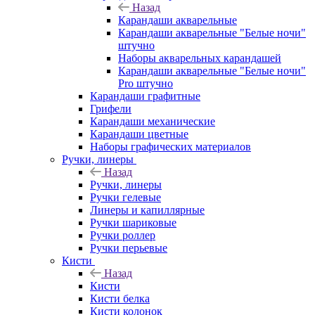
Назад
Карандаши акварельные
Карандаши акварельные "Белые ночи"
штучно
Наборы акварельных карандашей
Карандаши акварельные "Белые ночи"
Pro штучно
Карандаши графитные
Грифели
Карандаши механические
Карандаши цветные
Наборы графических материалов
Ручки, линеры
Назад
Ручки, линеры
Ручки гелевые
Линеры и капиллярные
Ручки шариковые
Ручки роллер
Ручки перьевые
Кисти
Назад
Кисти
Кисти белка
Кисти колонок