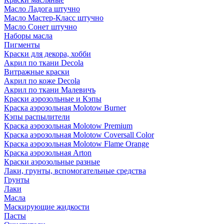
Масло Ладога штучно
Масло Мастер-Класс штучно
Масло Сонет штучно
Наборы масла
Пигменты
Краски для декора, хобби
Акрил по ткани Decola
Витражные краски
Акрил по коже Decola
Акрил по ткани Малевичъ
Краски аэрозольные и Кэпы
Краска аэрозольная Molotow Burner
Кэпы распылители
Краска аэрозольная Molotow Premium
Краска аэрозольная Molotow Coversall Color
Краска аэрозольная Molotow Flame Orange
Краска аэрозольная Arton
Краски аэрозольные разные
Лаки, грунты, вспомогательные средства
Грунты
Лаки
Масла
Маскирующие жидкости
Пасты