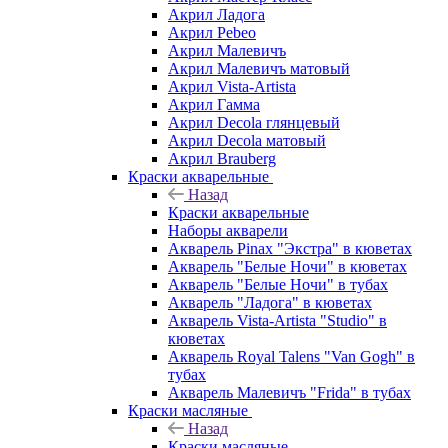
Акрил Ладога
Акрил Pebeo
Акрил Малевичъ
Акрил Малевичъ матовый
Акрил Vista-Artista
Акрил Гамма
Акрил Decola глянцевый
Акрил Decola матовый
Акрил Brauberg
Краски акварельные
Назад
Краски акварельные
Наборы акварели
Акварель Pinax "Экстра" в кюветах
Акварель "Белые Ночи" в кюветах
Акварель "Белые Ночи" в тубах
Акварель "Ладога" в кюветах
Акварель Vista-Artista "Studio" в
кюветах
Акварель Royal Talens "Van Gogh" в
тубах
Акварель Малевичъ "Frida" в тубах
Краски масляные
Назад
Краски масляные