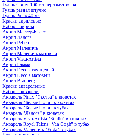
Гуашь Сонет 100 мл перламутровая
Гуашь разная штучно
Гуашь Pinax 40 мл
Краски акриловые
Наборы акрила
Акрил Мастер-Класс
Акрил Ладога
Акрил Pebeo
Акрил Малевичъ
Акрил Малевичъ матовый
Акрил Vista-Artista
Акрил Гамма
Акрил Decola глянцевый
Акрил Decola матовый
Акрил Brauberg
Краски акварельные
Наборы акварели
Акварель Pinax "Экстра" в кюветах
Акварель "Белые Ночи" в кюветах
Акварель "Белые Ночи" в тубах
Акварель "Ладога" в кюветах
Акварель Vista-Artista "Studio" в кюветах
Акварель Royal Talens "Van Gogh" в тубах
Акварель Малевичъ "Frida" в тубах
Краски масляные