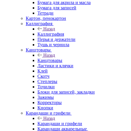
Бумага для акрила и масла
Бумага для записей
Тетради
Картон, пенокартон
Каллиграфия
Назад
Каллиграфия
Перья и держатели
Тушь и чернила
Канцтовары
Назад
Канцтовары
Ластики и клячки
Клей
Скотч
Степлеры
Точилки
Блоки для записей, закладки
Зажимы
Корректоры
Кнопки
Карандаши и грифели
Назад
Карандаши и грифели
Карандаши акварельные