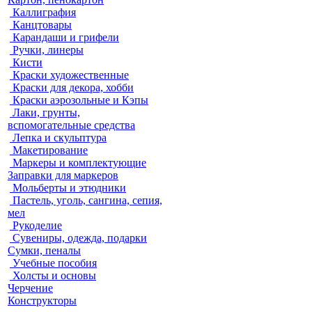
Каллиграфия
Канцтовары
Карандаши и грифели
Ручки, линеры
Кисти
Краски художественные
Краски для декора, хобби
Краски аэрозольные и Кэпы
Лаки, грунты,
вспомогательные средства
Лепка и скульптура
Макетирование
Маркеры и комплектующие
Заправки для маркеров
Мольберты и этюдники
Пастель, уголь, сангина, сепия,
мел
Рукоделие
Сувениры, одежда, подарки
Сумки, пеналы
Учебные пособия
Холсты и основы
Черчение
Конструкторы