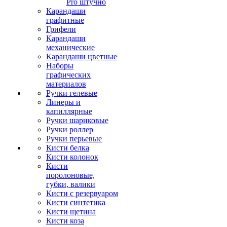
Pro штучно
Карандаши
графитные
Грифели
Карандаши
механические
Карандаши цветные
Наборы
графических
материалов
Ручки гелевые
Линеры и
капиллярные
Ручки шариковые
Ручки роллер
Ручки перьевые
Кисти белка
Кисти колонок
Кисти
поролоновые,
губки, валики
Кисти с резервуаром
Кисти синтетика
Кисти щетина
Кисти коза