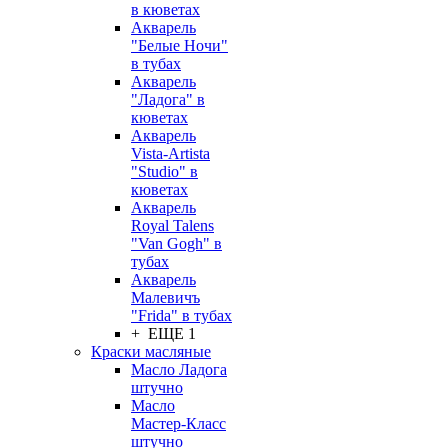
в кюветах
Акварель
"Белые Ночи"
в тубах
Акварель
"Ладога" в
кюветах
Акварель
Vista-Artista
"Studio" в
кюветах
Акварель
Royal Talens
"Van Gogh" в
тубах
Акварель
Малевичъ
"Frida" в тубах
+ ЕЩЕ 1
Краски масляные
Масло Ладога
штучно
Масло
Мастер-Класс
штучно