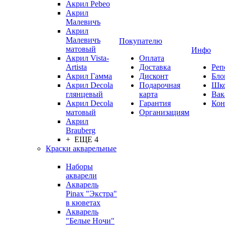
Акрил Pebeo
Акрил
Малевичъ
Акрил
Малевичъ
Покупателю
матовый
Инфо
Акрил Vista-
Оплата
Artista
Доставка
Реп
Акрил Гамма
Дисконт
Бло
Акрил Decola
Подарочная
Шк
глянцевый
карта
Вак
Акрил Decola
Гарантия
Кон
матовый
Организациям
Акрил
Brauberg
+ ЕЩЕ 4
Краски акварельные
Наборы
акварели
Акварель
Pinax "Экстра"
в кюветах
Акварель
"Белые Ночи"