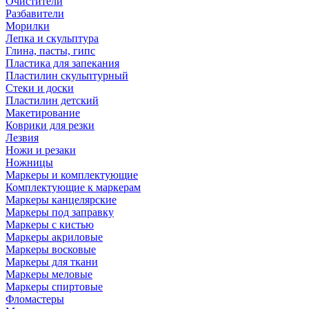
Очистители
Разбавители
Морилки
Лепка и скульптура
Глина, пасты, гипс
Пластика для запекания
Пластилин скульптурный
Стеки и доски
Пластилин детский
Макетирование
Коврики для резки
Лезвия
Ножи и резаки
Ножницы
Маркеры и комплектующие
Комплектующие к маркерам
Маркеры канцелярские
Маркеры под заправку
Маркеры с кистью
Маркеры акриловые
Маркеры восковые
Маркеры для ткани
Маркеры меловые
Маркеры спиртовые
Фломастеры