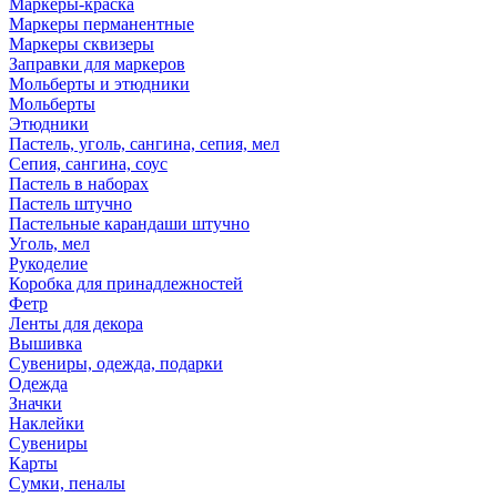
Маркеры-краска
Маркеры перманентные
Маркеры сквизеры
Заправки для маркеров
Мольберты и этюдники
Мольберты
Этюдники
Пастель, уголь, сангина, сепия, мел
Сепия, сангина, соус
Пастель в наборах
Пастель штучно
Пастельные карандаши штучно
Уголь, мел
Рукоделие
Коробка для принадлежностей
Фетр
Ленты для декора
Вышивка
Сувениры, одежда, подарки
Одежда
Значки
Наклейки
Сувениры
Карты
Сумки, пеналы