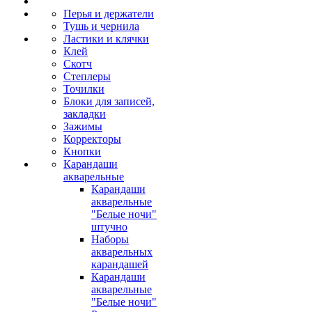
Перья и держатели
Тушь и чернила
Ластики и клячки
Клей
Скотч
Степлеры
Точилки
Блоки для записей,
закладки
Зажимы
Корректоры
Кнопки
Карандаши
акварельные
Карандаши
акварельные
"Белые ночи"
штучно
Наборы
акварельных
карандашей
Карандаши
акварельные
"Белые ночи"