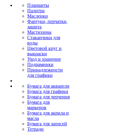
Планшеты
Палитра
Масленки
Фартуки, перчатки,
защита
Мастихины
Стаканчики для
воды
Цветовой круг и
выкраски
Уход и хранение
Подрамники
Принадлежности
для графики
Бумага для акварели
Бумага для графики
Бумага для черчения
Бумага для
маркеров
Бумага для акрила и
масла
Бумага для записей
Тетради