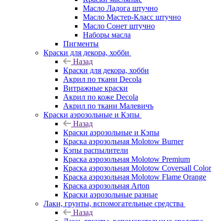
Масло Ладога штучно
Масло Мастер-Класс штучно
Масло Сонет штучно
Наборы масла
Пигменты
Краски для декора, хобби
Назад
Краски для декора, хобби
Акрил по ткани Decola
Витражные краски
Акрил по коже Decola
Акрил по ткани Малевичъ
Краски аэрозольные и Кэпы
Назад
Краски аэрозольные и Кэпы
Краска аэрозольная Molotow Burner
Кэпы распылители
Краска аэрозольная Molotow Premium
Краска аэрозольная Molotow Coversall Color
Краска аэрозольная Molotow Flame Orange
Краска аэрозольная Arton
Краски аэрозольные разные
Лаки, грунты, вспомогательные средства
Назад