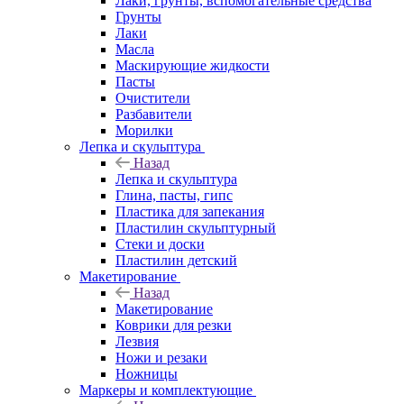
Лаки, грунты, вспомогательные средства
Грунты
Лаки
Масла
Маскирующие жидкости
Пасты
Очистители
Разбавители
Морилки
Лепка и скульптура
Назад
Лепка и скульптура
Глина, пасты, гипс
Пластика для запекания
Пластилин скульптурный
Стеки и доски
Пластилин детский
Макетирование
Назад
Макетирование
Коврики для резки
Лезвия
Ножи и резаки
Ножницы
Маркеры и комплектующие