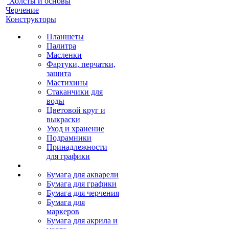
Холсты и основы
Черчение
Конструкторы
Планшеты
Палитра
Масленки
Фартуки, перчатки,
защита
Мастихины
Стаканчики для
воды
Цветовой круг и
выкраски
Уход и хранение
Подрамники
Принадлежности
для графики
Бумага для акварели
Бумага для графики
Бумага для черчения
Бумага для
маркеров
Бумага для акрила и