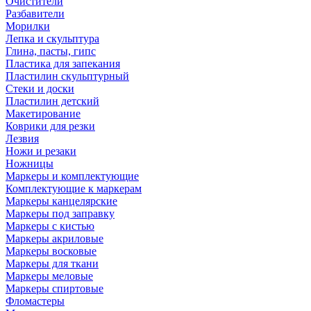
Очистители
Разбавители
Морилки
Лепка и скульптура
Глина, пасты, гипс
Пластика для запекания
Пластилин скульптурный
Стеки и доски
Пластилин детский
Макетирование
Коврики для резки
Лезвия
Ножи и резаки
Ножницы
Маркеры и комплектующие
Комплектующие к маркерам
Маркеры канцелярские
Маркеры под заправку
Маркеры с кистью
Маркеры акриловые
Маркеры восковые
Маркеры для ткани
Маркеры меловые
Маркеры спиртовые
Фломастеры