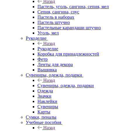
Назад
Пастель, уголь, сангина, сепия, мел
Сепия, сангина, соус
Пастель в наборах
Пастель штучно
Пастельные карандаши штучно
Уголь, мел
Рукоделие
Назад
Рукоделие
Коробка для принадлежностей
Фетр
Ленты для декора
Вышивка
Сувениры, одежда, подарки
Назад
Сувениры, одежда, подарки
Одежда
Значки
Наклейки
Сувениры
Карты
Сумки, пеналы
Учебные пособия
Назад