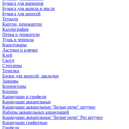
Бумага для маркеров
Бумага для акрила и масла
Бумага для записей
Тетради
Картон, пенокартон
Каллиграфия
Перья и держатели
Тушь и чернила
Канцтовары
Ластики и клячки
Клей
Скотч
Степлеры
Точилки
Блоки для записей, закладки
Зажимы
Корректоры
Кнопки
Карандаши и грифели
Карандаши акварельные
Карандаши акварельные "Белые ночи" штучно
Наборы акварельных карандашей
Карандаши акварельные "Белые ночи" Pro штучно
Карандаши графитные
Грифели