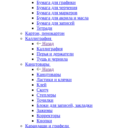
Бумага для графики
Бумага для черчения
Бумага для маркеров
Бумага для акрила и масла
Бумага для записей
Тетради
Картон, пенокартон
Каллиграфия
Назад
Каллиграфия
Перья и держатели
Тушь и чернила
Канцтовары
Назад
Канцтовары
Ластики и клячки
Клей
Скотч
Степлеры
Точилки
Блоки для записей, закладки
Зажимы
Корректоры
Кнопки
Карандаши и грифели