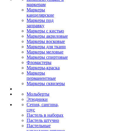
маркерам
Маркеры
канцелярские
Маркеры под
заправку
Маркеры с кистью
Маркеры акриловые
Маркеры восковые
Маркеры для ткани
Маркеры меловые
Маркеры спиртовые
Фломастеры
Маркеры-краска
Маркеры
перманентные
Маркеры сквизеры
Мольберты
Этюдники
Сепия, сангина,
соус
Пастель в наборах
Пастель штучно
Пастельные
карандаши штучно