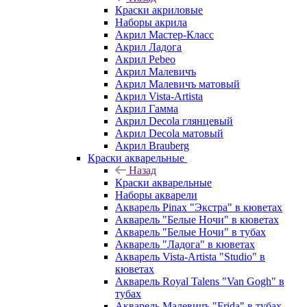
Краски акриловые
Наборы акрила
Акрил Мастер-Класс
Акрил Ладога
Акрил Pebeo
Акрил Малевичъ
Акрил Малевичъ матовый
Акрил Vista-Artista
Акрил Гамма
Акрил Decola глянцевый
Акрил Decola матовый
Акрил Brauberg
Краски акварельные
Назад
Краски акварельные
Наборы акварели
Акварель Pinax "Экстра" в кюветах
Акварель "Белые Ночи" в кюветах
Акварель "Белые Ночи" в тубах
Акварель "Ладога" в кюветах
Акварель Vista-Artista "Studio" в
кюветах
Акварель Royal Talens "Van Gogh" в
тубах
Акварель Малевичъ "Frida" в тубах