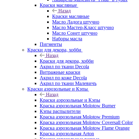
Краски масляные
Назад
Краски масляные
Масло Ладога штучно
Масло Мастер-Класс штучно
Масло Сонет штучно
Наборы масла
Пигменты
Краски для декора, хобби
Назад
Краски для декора, хобби
Акрил по ткани Decola
Витражные краски
Акрил по коже Decola
Акрил по ткани Малевичъ
Краски аэрозольные и Кэпы
Назад
Краски аэрозольные и Кэпы
Краска аэрозольная Molotow Burner
Кэпы распылители
Краска аэрозольная Molotow Premium
Краска аэрозольная Molotow Coversall Color
Краска аэрозольная Molotow Flame Orange
Краска аэрозольная Arton