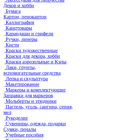
Декор и хобби
Бумага
Картон, пенокартон
Каллиграфия
Канцтовары
Карандаши и грифели
Ручки, линеры
Кисти
Краски художественные
Краски для декора, хобби
Краски аэрозольные и Кэпы
Лаки, грунты,
вспомогательные средства
Лепка и скульптура
Макетирование
Маркеры и комплектующие
Заправки для маркеров
Мольберты и этюдники
Пастель, уголь, сангина, сепия,
мел
Рукоделие
Сувениры, одежда, подарки
Сумки, пеналы
Учебные пособия