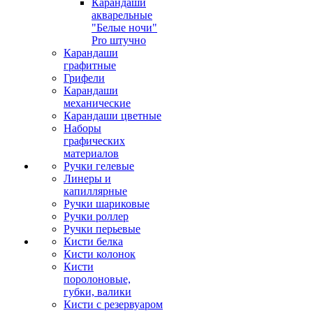
Карандаши
акварельные
"Белые ночи"
Pro штучно
Карандаши
графитные
Грифели
Карандаши
механические
Карандаши цветные
Наборы
графических
материалов
Ручки гелевые
Линеры и
капиллярные
Ручки шариковые
Ручки роллер
Ручки перьевые
Кисти белка
Кисти колонок
Кисти
поролоновые,
губки, валики
Кисти с резервуаром