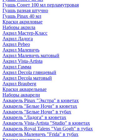
Гуашь Сонет 100 мл перламутровая
Гуашь разная штучно
Гуашь Pinax 40 мл
Краски акриловые
Наборы акрила
Акрил Мастер-Класс
Акрил Ладога
Акрил Pebeo
Акрил Малевичъ
Акрил Малевичъ матовый
Акрил Vista-Artista
Акрил Гамма
Акрил Decola глянцевый
Акрил Decola матовый
Акрил Brauberg
Краски акварельные
Наборы акварели
Акварель Pinax "Экстра" в кюветах
Акварель "Белые Ночи" в кюветах
Акварель "Белые Ночи" в тубах
Акварель "Ладога" в кюветах
Акварель Vista-Artista "Studio" в кюветах
Акварель Royal Talens "Van Gogh" в тубах
Акварель Малевичъ "Frida" в тубах
Краски масляные