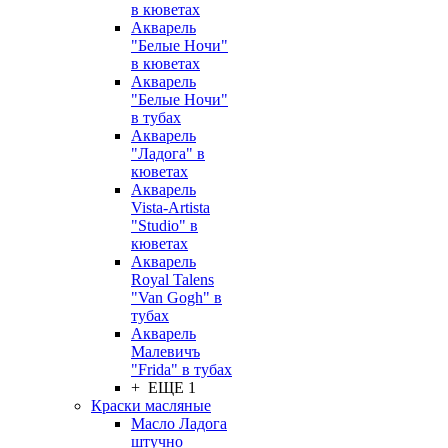
в кюветах
Акварель
"Белые Ночи"
в кюветах
Акварель
"Белые Ночи"
в тубах
Акварель
"Ладога" в
кюветах
Акварель
Vista-Artista
"Studio" в
кюветах
Акварель
Royal Talens
"Van Gogh" в
тубах
Акварель
Малевичъ
"Frida" в тубах
+ ЕЩЕ 1
Краски масляные
Масло Ладога
штучно