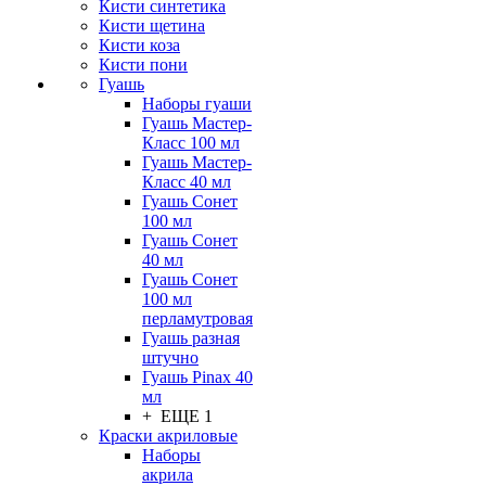
Кисти синтетика
Кисти щетина
Кисти коза
Кисти пони
Гуашь
Наборы гуаши
Гуашь Мастер-
Класс 100 мл
Гуашь Мастер-
Класс 40 мл
Гуашь Сонет
100 мл
Гуашь Сонет
40 мл
Гуашь Сонет
100 мл
перламутровая
Гуашь разная
штучно
Гуашь Pinax 40
мл
+ ЕЩЕ 1
Краски акриловые
Наборы
акрила