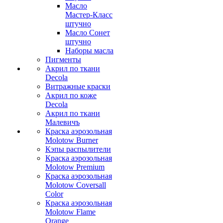
Масло
Мастер-Класс
штучно
Масло Сонет
штучно
Наборы масла
Пигменты
Акрил по ткани
Decola
Витражные краски
Акрил по коже
Decola
Акрил по ткани
Малевичъ
Краска аэрозольная
Molotow Burner
Кэпы распылители
Краска аэрозольная
Molotow Premium
Краска аэрозольная
Molotow Coversall
Color
Краска аэрозольная
Molotow Flame
Orange