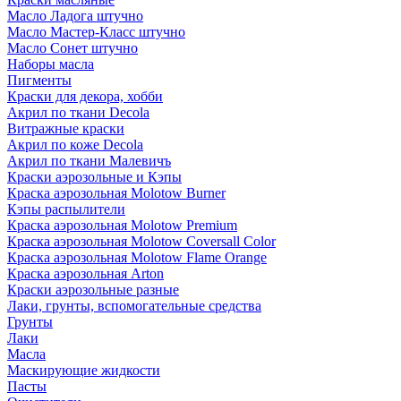
Масло Ладога штучно
Масло Мастер-Класс штучно
Масло Сонет штучно
Наборы масла
Пигменты
Краски для декора, хобби
Акрил по ткани Decola
Витражные краски
Акрил по коже Decola
Акрил по ткани Малевичъ
Краски аэрозольные и Кэпы
Краска аэрозольная Molotow Burner
Кэпы распылители
Краска аэрозольная Molotow Premium
Краска аэрозольная Molotow Coversall Color
Краска аэрозольная Molotow Flame Orange
Краска аэрозольная Arton
Краски аэрозольные разные
Лаки, грунты, вспомогательные средства
Грунты
Лаки
Масла
Маскирующие жидкости
Пасты