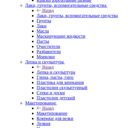
Краски аэрозольные разные
Лаки, грунты, вспомогательные средства
Назад
Лаки, грунты, вспомогательные средства
Грунты
Лаки
Масла
Маскирующие жидкости
Пасты
Очистители
Разбавители
Морилки
Лепка и скульптура
Назад
Лепка и скульптура
Глина, пасты, гипс
Пластика для запекания
Пластилин скульптурный
Стеки и доски
Пластилин детский
Макетирование
Назад
Макетирование
Коврики для резки
Лезвия