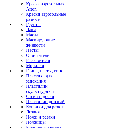
Краска аэрозольная
Arton
Краски аэрозольные
разные
Грунты
Лаки
Масла
Маскирующие
жидкости
Пасты
Очистители
Разбавители
Морилки
Глина, пасты, гипс
Пластика для
запекания
Пластилин
скульптурный
Стеки и доски
Пластилин детский
Коврики для резки
Лезвия
Ножи и резаки
Ножницы
Комплектующие к