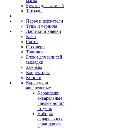
масла
Бумага для записей
Тетради
Перья и держатели
Тушь и чернила
Ластики и клячки
Клей
Скотч
Степлеры
Точилки
Блоки для записей,
закладки
Зажимы
Корректоры
Кнопки
Карандаши
акварельные
Карандаши
акварельные
"Белые ночи"
штучно
Наборы
акварельных
карандашей