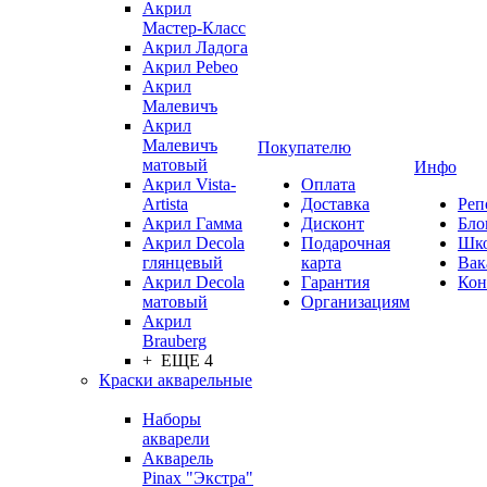
Акрил
Мастер-Класс
Акрил Ладога
Акрил Pebeo
Акрил
Малевичъ
Акрил
Малевичъ
Покупателю
матовый
Инфо
Акрил Vista-
Оплата
Artista
Доставка
Реп
Акрил Гамма
Дисконт
Бло
Акрил Decola
Подарочная
Шк
глянцевый
карта
Вак
Акрил Decola
Гарантия
Кон
матовый
Организациям
Акрил
Brauberg
+ ЕЩЕ 4
Краски акварельные
Наборы
акварели
Акварель
Pinax "Экстра"