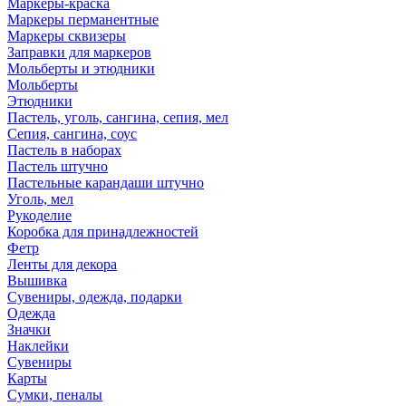
Маркеры-краска
Маркеры перманентные
Маркеры сквизеры
Заправки для маркеров
Мольберты и этюдники
Мольберты
Этюдники
Пастель, уголь, сангина, сепия, мел
Сепия, сангина, соус
Пастель в наборах
Пастель штучно
Пастельные карандаши штучно
Уголь, мел
Рукоделие
Коробка для принадлежностей
Фетр
Ленты для декора
Вышивка
Сувениры, одежда, подарки
Одежда
Значки
Наклейки
Сувениры
Карты
Сумки, пеналы