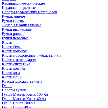
Карандаши механические
Карандаши цветные
Наборы графических материалов
Ручки, линеры
Ручки гелевые
Линеры и капиллярные
Ручки шариковые
Ручки роллер
Ручки перьевые
Кисти
Кисти белка
Кисти колонок
Кисти поролоновые, губки, валики
Кисти с резервуаром
Кисти синтетика
Кисти щетина
Кисти коза
Кисти пони
Краски художественные
Гуашь
Наборы гуаши
Гуашь Мастер-Класс 100 мл
Гуашь Мастер-Класс 40 мл
Гуашь Сонет 100 мл
Гуашь Сонет 40 мл