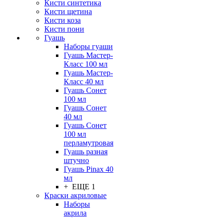
Кисти синтетика
Кисти щетина
Кисти коза
Кисти пони
Гуашь
Наборы гуаши
Гуашь Мастер-
Класс 100 мл
Гуашь Мастер-
Класс 40 мл
Гуашь Сонет
100 мл
Гуашь Сонет
40 мл
Гуашь Сонет
100 мл
перламутровая
Гуашь разная
штучно
Гуашь Pinax 40
мл
+ ЕЩЕ 1
Краски акриловые
Наборы
акрила