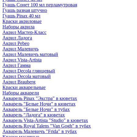
Гуашь Сонет 100 мл перламутровая
Гуашь разная штучно
Гуашь Pinax 40 мл
Краски акриловые
Наборы акрила
Акрил Мастер-Класс
Акрил Ладога
Акрил Pebeo
Акрил Малевичъ
Акрил Малевичъ матовый
Акрил Vista-Artista
Акрил Гамма
Акрил Decola глянцевый
Акрил Decola матовый
Акрил Brauberg
Краски акварельные
Наборы акварели
Акварель Pinax "Экстра" в кюветах
Акварель "Белые Ночи" в кюветах
Акварель "Белые Ночи" в тубах
Акварель "Ладога" в кюветах
Акварель Vista-Artista "Studio" в кюветах
Акварель Royal Talens "Van Gogh" в тубах
Акварель Малевичъ "Frida" в тубах
Краски масляные