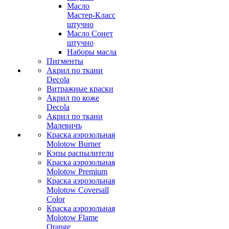
Масло
Мастер-Класс
штучно
Масло Сонет
штучно
Наборы масла
Пигменты
Акрил по ткани
Decola
Витражные краски
Акрил по коже
Decola
Акрил по ткани
Малевичъ
Краска аэрозольная
Molotow Burner
Кэпы распылители
Краска аэрозольная
Molotow Premium
Краска аэрозольная
Molotow Coversall
Color
Краска аэрозольная
Molotow Flame
Orange