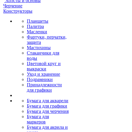
Холсты и основы
Черчение
Конструкторы
Планшеты
Палитра
Масленки
Фартуки, перчатки,
защита
Мастихины
Стаканчики для
воды
Цветовой круг и
выкраски
Уход и хранение
Подрамники
Принадлежности
для графики
Бумага для акварели
Бумага для графики
Бумага для черчения
Бумага для
маркеров
Бумага для акрила и