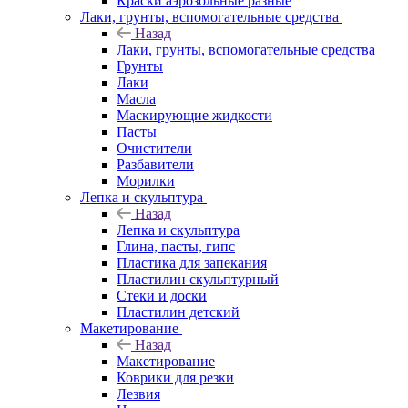
Краски аэрозольные разные
Лаки, грунты, вспомогательные средства
Назад
Лаки, грунты, вспомогательные средства
Грунты
Лаки
Масла
Маскирующие жидкости
Пасты
Очистители
Разбавители
Морилки
Лепка и скульптура
Назад
Лепка и скульптура
Глина, пасты, гипс
Пластика для запекания
Пластилин скульптурный
Стеки и доски
Пластилин детский
Макетирование
Назад
Макетирование
Коврики для резки
Лезвия