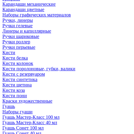
Карандаши механические
Карандаши цветные
Наборы графических материалов
Ручки, линеры
Ручки гелевые
Линеры и капиллярные
Ручки шариковые
Ручки роллер
Ручки перьевые
Кисти
Кисти белка
Кисти колонок
Кисти поролоновые, губки, валики
Кисти с резервуаром
Кисти синтетика
Кисти щетина
Кисти коза
Кисти пони
Краски художественные
Гуашь
Наборы гуаши
Гуашь Мастер-Класс 100 мл
Гуашь Мастер-Класс 40 мл
Гуашь Сонет 100 мл
Гуашь Сонет 40 мл