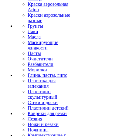
Краска аэрозольная
Arton
Краски аэрозольные
разные
Грунты
Лаки
Масла
Маскирующие
жидкости
Пасты
Очистители
Разбавители
Морилки
Глина, пасты, гипс
Пластика для
запекания
Пластилин
скульптурный
Стеки и доски
Пластилин детский
Коврики для резки
Лезвия
Ножи и резаки
Ножницы
Комплектующие к