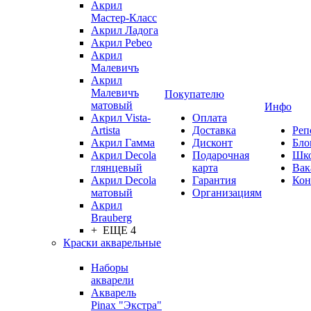
Акрил
Мастер-Класс
Акрил Ладога
Акрил Pebeo
Акрил
Малевичъ
Акрил
Малевичъ
Покупателю
матовый
Инфо
Акрил Vista-
Оплата
Artista
Доставка
Реп
Акрил Гамма
Дисконт
Бло
Акрил Decola
Подарочная
Шк
глянцевый
карта
Вак
Акрил Decola
Гарантия
Кон
матовый
Организациям
Акрил
Brauberg
+ ЕЩЕ 4
Краски акварельные
Наборы
акварели
Акварель
Pinax "Экстра"