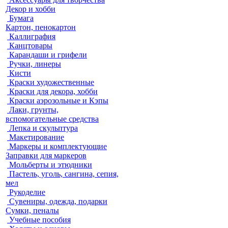
Декор и хобби
Бумага
Картон, пенокартон
Каллиграфия
Канцтовары
Карандаши и грифели
Ручки, линеры
Кисти
Краски художественные
Краски для декора, хобби
Краски аэрозольные и Кэпы
Лаки, грунты,
вспомогательные средства
Лепка и скульптура
Макетирование
Маркеры и комплектующие
Заправки для маркеров
Мольберты и этюдники
Пастель, уголь, сангина, сепия,
мел
Рукоделие
Сувениры, одежда, подарки
Сумки, пеналы
Учебные пособия