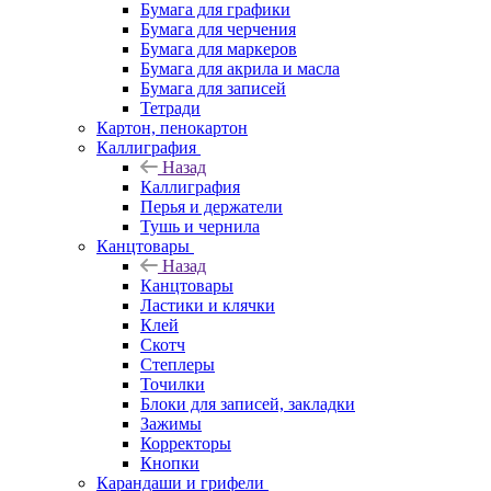
Бумага для графики
Бумага для черчения
Бумага для маркеров
Бумага для акрила и масла
Бумага для записей
Тетради
Картон, пенокартон
Каллиграфия
Назад
Каллиграфия
Перья и держатели
Тушь и чернила
Канцтовары
Назад
Канцтовары
Ластики и клячки
Клей
Скотч
Степлеры
Точилки
Блоки для записей, закладки
Зажимы
Корректоры
Кнопки
Карандаши и грифели