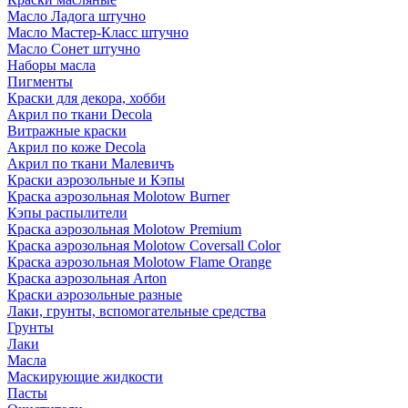
Масло Ладога штучно
Масло Мастер-Класс штучно
Масло Сонет штучно
Наборы масла
Пигменты
Краски для декора, хобби
Акрил по ткани Decola
Витражные краски
Акрил по коже Decola
Акрил по ткани Малевичъ
Краски аэрозольные и Кэпы
Краска аэрозольная Molotow Burner
Кэпы распылители
Краска аэрозольная Molotow Premium
Краска аэрозольная Molotow Coversall Color
Краска аэрозольная Molotow Flame Orange
Краска аэрозольная Arton
Краски аэрозольные разные
Лаки, грунты, вспомогательные средства
Грунты
Лаки
Масла
Маскирующие жидкости
Пасты