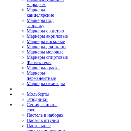
маркерам
Маркеры
канцелярские
Маркеры под
заправку
Маркеры с кистью
Маркеры акриловые
Маркеры восковые
Маркеры для ткани
Маркеры меловые
Маркеры спиртовые
Фломастеры
Маркеры-краска
Маркеры
перманентные
Маркеры сквизеры
Мольберты
Этюдники
Сепия, сангина,
соус
Пастель в наборах
Пастель штучно
Пастельные
карандаши штучно