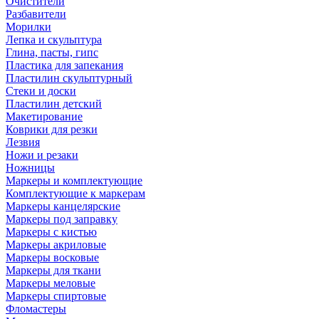
Очистители
Разбавители
Морилки
Лепка и скульптура
Глина, пасты, гипс
Пластика для запекания
Пластилин скульптурный
Стеки и доски
Пластилин детский
Макетирование
Коврики для резки
Лезвия
Ножи и резаки
Ножницы
Маркеры и комплектующие
Комплектующие к маркерам
Маркеры канцелярские
Маркеры под заправку
Маркеры с кистью
Маркеры акриловые
Маркеры восковые
Маркеры для ткани
Маркеры меловые
Маркеры спиртовые
Фломастеры