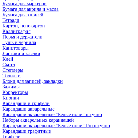
Бумага для маркеров
Бумага для акрила и масла
Бумага для записей
Тетради
Картон, пенокартон
Каллиграфия
Перья и держатели
Тушь и чернила
Канцтовары
Ластики и клячки
Клей
Скотч
Степлеры
Точилки
Блоки для записей, закладки
Зажимы
Корректоры
Кнопки
Карандаши и грифели
Карандаши акварельные
Карандаши акварельные "Белые ночи" штучно
Наборы акварельных карандашей
Карандаши акварельные "Белые ночи" Pro штучно
Карандаши графитные
Грифели