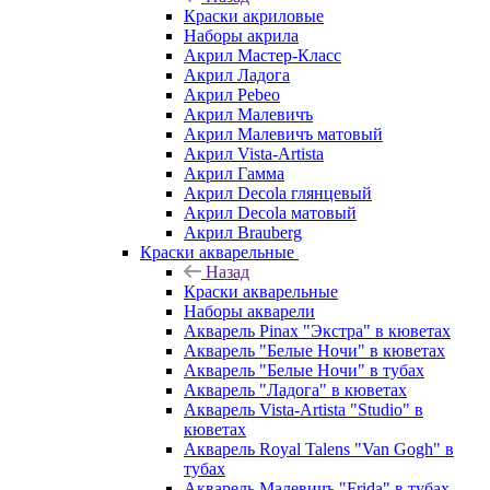
Краски акриловые
Наборы акрила
Акрил Мастер-Класс
Акрил Ладога
Акрил Pebeo
Акрил Малевичъ
Акрил Малевичъ матовый
Акрил Vista-Artista
Акрил Гамма
Акрил Decola глянцевый
Акрил Decola матовый
Акрил Brauberg
Краски акварельные
Назад
Краски акварельные
Наборы акварели
Акварель Pinax "Экстра" в кюветах
Акварель "Белые Ночи" в кюветах
Акварель "Белые Ночи" в тубах
Акварель "Ладога" в кюветах
Акварель Vista-Artista "Studio" в
кюветах
Акварель Royal Talens "Van Gogh" в
тубах
Акварель Малевичъ "Frida" в тубах