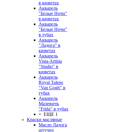
в кюветах
Акварель
"Белые Ночи"
в кюветах
Акварель
"Белые Ночи"
в тубах
Акварель
"Ладога" в
кюветах
Акварель
Vista-Artista
"Studio" в
кюветах
Акварель
Royal Talens
"Van Gogh" в
тубах
Акварель
Малевичъ
"Frida" в тубах
+ ЕЩЕ 1
Краски масляные
Масло Ладога
штучно