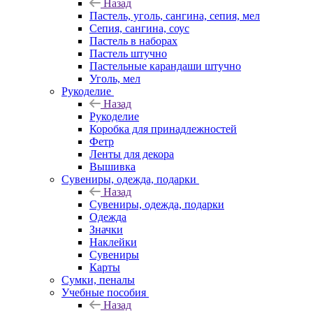
Назад
Пастель, уголь, сангина, сепия, мел
Сепия, сангина, соус
Пастель в наборах
Пастель штучно
Пастельные карандаши штучно
Уголь, мел
Рукоделие
Назад
Рукоделие
Коробка для принадлежностей
Фетр
Ленты для декора
Вышивка
Сувениры, одежда, подарки
Назад
Сувениры, одежда, подарки
Одежда
Значки
Наклейки
Сувениры
Карты
Сумки, пеналы
Учебные пособия
Назад