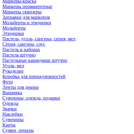
Маркеры-краска
Маркеры перманентные
Маркеры сквизеры
Заправки для маркеров
Мольберты и этюдники
Мольберты
Этюдники
Пастель, уголь, сангина, сепия, мел
Сепия, сангина, соус
Пастель в наборах
Пастель штучно
Пастельные карандаши штучно
Уголь, мел
Рукоделие
Коробка для принадлежностей
Фетр
Ленты для декора
Вышивка
Сувениры, одежда, подарки
Одежда
Значки
Наклейки
Сувениры
Карты
Сумки, пеналы