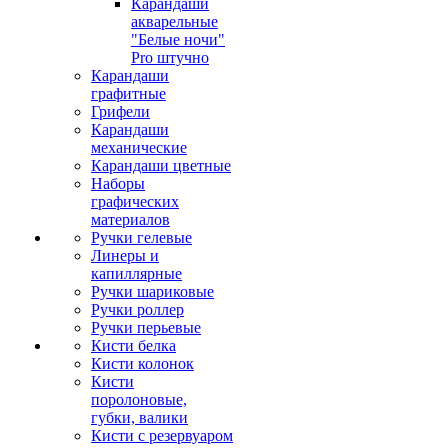
Карандаши
акварельные
"Белые ночи"
Pro штучно
Карандаши
графитные
Грифели
Карандаши
механические
Карандаши цветные
Наборы
графических
материалов
Ручки гелевые
Линеры и
капиллярные
Ручки шариковые
Ручки роллер
Ручки перьевые
Кисти белка
Кисти колонок
Кисти
поролоновые,
губки, валики
Кисти с резервуаром