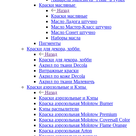
Краски масляные
Назад
Краски масляные
Масло Ладога штучно
Масло Мастер-Класс штучно
Масло Сонет штучно
Наборы масла
Пигменты
Краски для декора, хобби
Назад
Краски для декора, хобби
Акрил по ткани Decola
Витражные краски
Акрил по коже Decola
Акрил по ткани Малевичъ
Краски аэрозольные и Кэпы
Назад
Краски аэрозольные и Кэпы
Краска аэрозольная Molotow Burner
Кэпы распылители
Краска аэрозольная Molotow Premium
Краска аэрозольная Molotow Coversall Color
Краска аэрозольная Molotow Flame Orange
Краска аэрозольная Arton