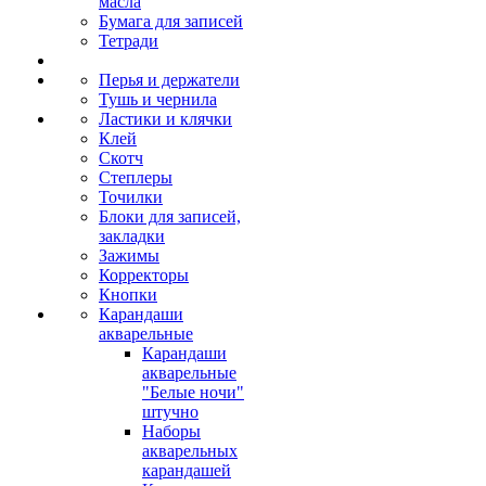
масла
Бумага для записей
Тетради
Перья и держатели
Тушь и чернила
Ластики и клячки
Клей
Скотч
Степлеры
Точилки
Блоки для записей,
закладки
Зажимы
Корректоры
Кнопки
Карандаши
акварельные
Карандаши
акварельные
"Белые ночи"
штучно
Наборы
акварельных
карандашей