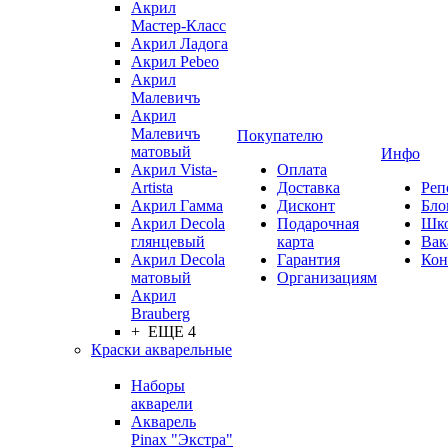
Акрил
Мастер-Класс
Акрил Ладога
Акрил Pebeo
Акрил
Малевичъ
Акрил
Малевичъ
Покупателю
матовый
Инфо
Акрил Vista-
Оплата
Artista
Доставка
Реп
Акрил Гамма
Дисконт
Бло
Акрил Decola
Подарочная
Шк
глянцевый
карта
Вак
Акрил Decola
Гарантия
Кон
матовый
Организациям
Акрил
Brauberg
+ ЕЩЕ 4
Краски акварельные
Наборы
акварели
Акварель
Pinax "Экстра"