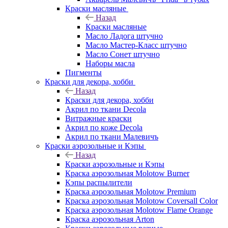
Краски масляные
Назад
Краски масляные
Масло Ладога штучно
Масло Мастер-Класс штучно
Масло Сонет штучно
Наборы масла
Пигменты
Краски для декора, хобби
Назад
Краски для декора, хобби
Акрил по ткани Decola
Витражные краски
Акрил по коже Decola
Акрил по ткани Малевичъ
Краски аэрозольные и Кэпы
Назад
Краски аэрозольные и Кэпы
Краска аэрозольная Molotow Burner
Кэпы распылители
Краска аэрозольная Molotow Premium
Краска аэрозольная Molotow Coversall Color
Краска аэрозольная Molotow Flame Orange
Краска аэрозольная Arton