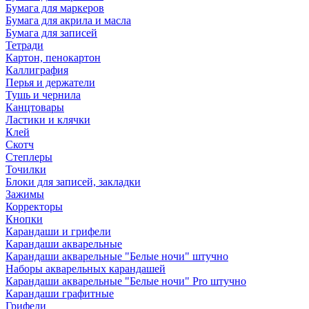
Бумага для маркеров
Бумага для акрила и масла
Бумага для записей
Тетради
Картон, пенокартон
Каллиграфия
Перья и держатели
Тушь и чернила
Канцтовары
Ластики и клячки
Клей
Скотч
Степлеры
Точилки
Блоки для записей, закладки
Зажимы
Корректоры
Кнопки
Карандаши и грифели
Карандаши акварельные
Карандаши акварельные "Белые ночи" штучно
Наборы акварельных карандашей
Карандаши акварельные "Белые ночи" Pro штучно
Карандаши графитные
Грифели