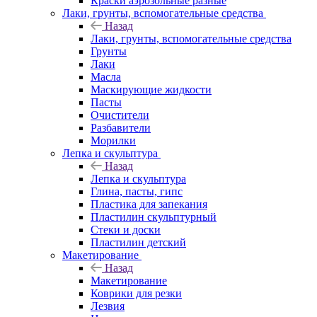
Краски аэрозольные разные
Лаки, грунты, вспомогательные средства
Назад
Лаки, грунты, вспомогательные средства
Грунты
Лаки
Масла
Маскирующие жидкости
Пасты
Очистители
Разбавители
Морилки
Лепка и скульптура
Назад
Лепка и скульптура
Глина, пасты, гипс
Пластика для запекания
Пластилин скульптурный
Стеки и доски
Пластилин детский
Макетирование
Назад
Макетирование
Коврики для резки
Лезвия