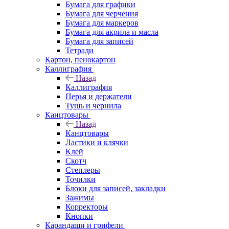
Бумага для графики
Бумага для черчения
Бумага для маркеров
Бумага для акрила и масла
Бумага для записей
Тетради
Картон, пенокартон
Каллиграфия
Назад
Каллиграфия
Перья и держатели
Тушь и чернила
Канцтовары
Назад
Канцтовары
Ластики и клячки
Клей
Скотч
Степлеры
Точилки
Блоки для записей, закладки
Зажимы
Корректоры
Кнопки
Карандаши и грифели