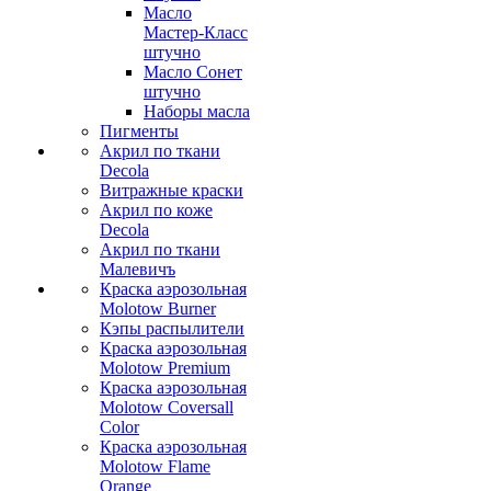
Масло
Мастер-Класс
штучно
Масло Сонет
штучно
Наборы масла
Пигменты
Акрил по ткани
Decola
Витражные краски
Акрил по коже
Decola
Акрил по ткани
Малевичъ
Краска аэрозольная
Molotow Burner
Кэпы распылители
Краска аэрозольная
Molotow Premium
Краска аэрозольная
Molotow Coversall
Color
Краска аэрозольная
Molotow Flame
Orange