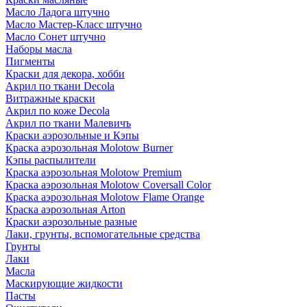
Масло Ладога штучно
Масло Мастер-Класс штучно
Масло Сонет штучно
Наборы масла
Пигменты
Краски для декора, хобби
Акрил по ткани Decola
Витражные краски
Акрил по коже Decola
Акрил по ткани Малевичъ
Краски аэрозольные и Кэпы
Краска аэрозольная Molotow Burner
Кэпы распылители
Краска аэрозольная Molotow Premium
Краска аэрозольная Molotow Coversall Color
Краска аэрозольная Molotow Flame Orange
Краска аэрозольная Arton
Краски аэрозольные разные
Лаки, грунты, вспомогательные средства
Грунты
Лаки
Масла
Маскирующие жидкости
Пасты