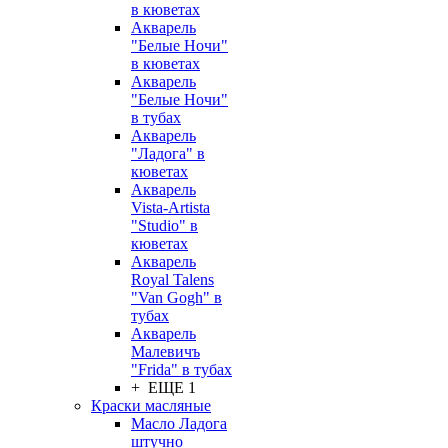
в кюветах
Акварель
"Белые Ночи"
в кюветах
Акварель
"Белые Ночи"
в тубах
Акварель
"Ладога" в
кюветах
Акварель
Vista-Artista
"Studio" в
кюветах
Акварель
Royal Talens
"Van Gogh" в
тубах
Акварель
Малевичъ
"Frida" в тубах
+ ЕЩЕ 1
Краски масляные
Масло Ладога
штучно