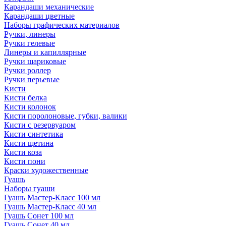
Карандаши механические
Карандаши цветные
Наборы графических материалов
Ручки, линеры
Ручки гелевые
Линеры и капиллярные
Ручки шариковые
Ручки роллер
Ручки перьевые
Кисти
Кисти белка
Кисти колонок
Кисти поролоновые, губки, валики
Кисти с резервуаром
Кисти синтетика
Кисти щетина
Кисти коза
Кисти пони
Краски художественные
Гуашь
Наборы гуаши
Гуашь Мастер-Класс 100 мл
Гуашь Мастер-Класс 40 мл
Гуашь Сонет 100 мл
Гуашь Сонет 40 мл