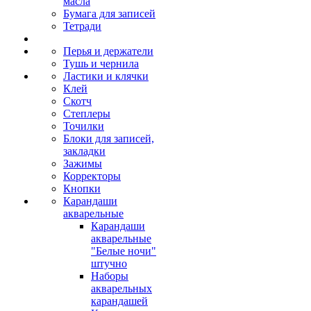
масла
Бумага для записей
Тетради
Перья и держатели
Тушь и чернила
Ластики и клячки
Клей
Скотч
Степлеры
Точилки
Блоки для записей,
закладки
Зажимы
Корректоры
Кнопки
Карандаши
акварельные
Карандаши
акварельные
"Белые ночи"
штучно
Наборы
акварельных
карандашей