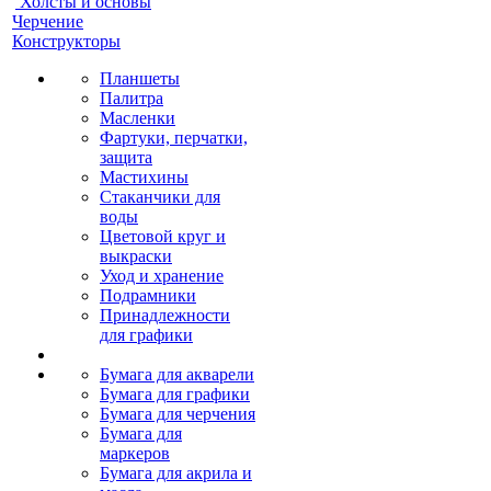
Холсты и основы
Черчение
Конструкторы
Планшеты
Палитра
Масленки
Фартуки, перчатки,
защита
Мастихины
Стаканчики для
воды
Цветовой круг и
выкраски
Уход и хранение
Подрамники
Принадлежности
для графики
Бумага для акварели
Бумага для графики
Бумага для черчения
Бумага для
маркеров
Бумага для акрила и