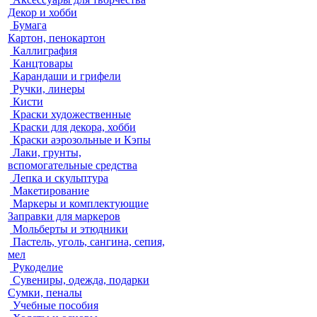
Декор и хобби
Бумага
Картон, пенокартон
Каллиграфия
Канцтовары
Карандаши и грифели
Ручки, линеры
Кисти
Краски художественные
Краски для декора, хобби
Краски аэрозольные и Кэпы
Лаки, грунты,
вспомогательные средства
Лепка и скульптура
Макетирование
Маркеры и комплектующие
Заправки для маркеров
Мольберты и этюдники
Пастель, уголь, сангина, сепия,
мел
Рукоделие
Сувениры, одежда, подарки
Сумки, пеналы
Учебные пособия