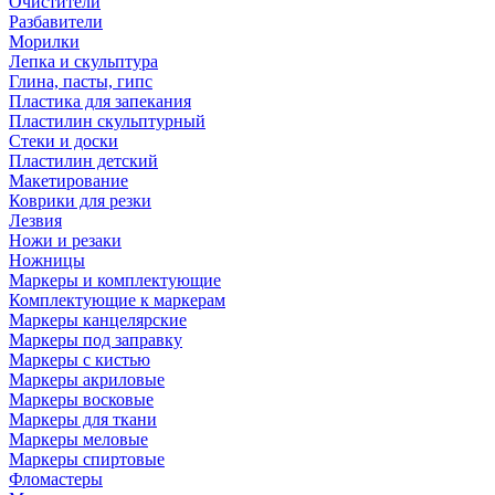
Очистители
Разбавители
Морилки
Лепка и скульптура
Глина, пасты, гипс
Пластика для запекания
Пластилин скульптурный
Стеки и доски
Пластилин детский
Макетирование
Коврики для резки
Лезвия
Ножи и резаки
Ножницы
Маркеры и комплектующие
Комплектующие к маркерам
Маркеры канцелярские
Маркеры под заправку
Маркеры с кистью
Маркеры акриловые
Маркеры восковые
Маркеры для ткани
Маркеры меловые
Маркеры спиртовые
Фломастеры