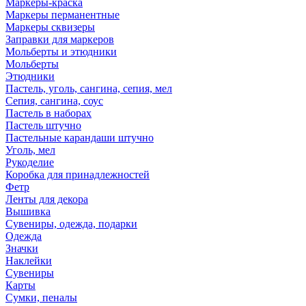
Маркеры-краска
Маркеры перманентные
Маркеры сквизеры
Заправки для маркеров
Мольберты и этюдники
Мольберты
Этюдники
Пастель, уголь, сангина, сепия, мел
Сепия, сангина, соус
Пастель в наборах
Пастель штучно
Пастельные карандаши штучно
Уголь, мел
Рукоделие
Коробка для принадлежностей
Фетр
Ленты для декора
Вышивка
Сувениры, одежда, подарки
Одежда
Значки
Наклейки
Сувениры
Карты
Сумки, пеналы