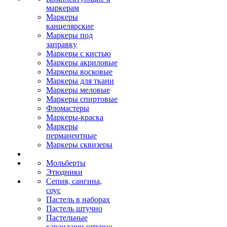
маркерам
Маркеры
канцелярские
Маркеры под
заправку
Маркеры с кистью
Маркеры акриловые
Маркеры восковые
Маркеры для ткани
Маркеры меловые
Маркеры спиртовые
Фломастеры
Маркеры-краска
Маркеры
перманентные
Маркеры сквизеры
Мольберты
Этюдники
Сепия, сангина,
соус
Пастель в наборах
Пастель штучно
Пастельные
карандаши штучно