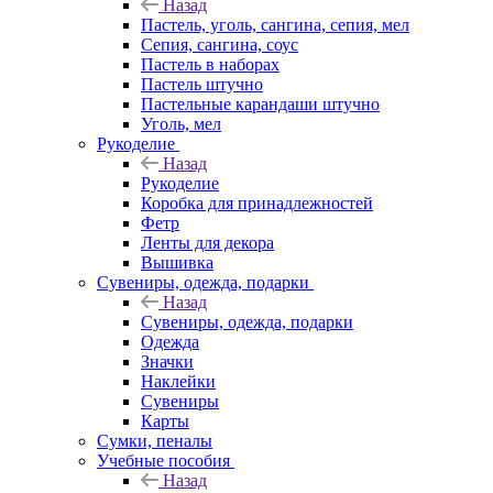
Назад
Пастель, уголь, сангина, сепия, мел
Сепия, сангина, соус
Пастель в наборах
Пастель штучно
Пастельные карандаши штучно
Уголь, мел
Рукоделие
Назад
Рукоделие
Коробка для принадлежностей
Фетр
Ленты для декора
Вышивка
Сувениры, одежда, подарки
Назад
Сувениры, одежда, подарки
Одежда
Значки
Наклейки
Сувениры
Карты
Сумки, пеналы
Учебные пособия
Назад