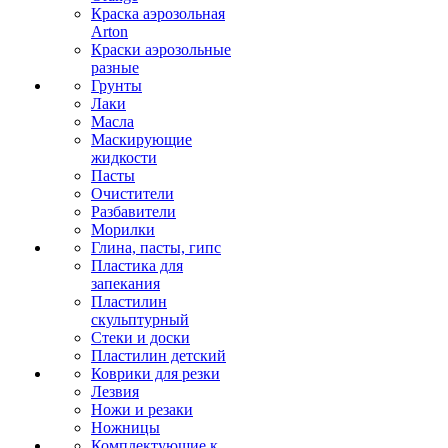
Краска аэрозольная
Arton
Краски аэрозольные
разные
Грунты
Лаки
Масла
Маскирующие
жидкости
Пасты
Очистители
Разбавители
Морилки
Глина, пасты, гипс
Пластика для
запекания
Пластилин
скульптурный
Стеки и доски
Пластилин детский
Коврики для резки
Лезвия
Ножи и резаки
Ножницы
Комплектующие к