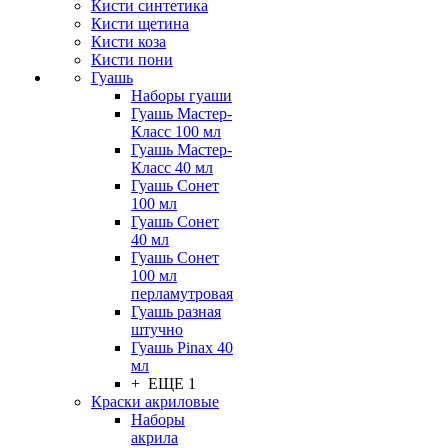
Кисти синтетика
Кисти щетина
Кисти коза
Кисти пони
Гуашь
Наборы гуаши
Гуашь Мастер-
Класс 100 мл
Гуашь Мастер-
Класс 40 мл
Гуашь Сонет
100 мл
Гуашь Сонет
40 мл
Гуашь Сонет
100 мл
перламутровая
Гуашь разная
штучно
Гуашь Pinax 40
мл
+ ЕЩЕ 1
Краски акриловые
Наборы
акрила