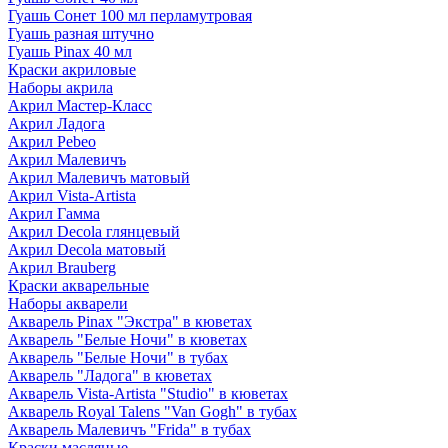
Гуашь Сонет 100 мл перламутровая
Гуашь разная штучно
Гуашь Pinax 40 мл
Краски акриловые
Наборы акрила
Акрил Мастер-Класс
Акрил Ладога
Акрил Pebeo
Акрил Малевичъ
Акрил Малевичъ матовый
Акрил Vista-Artista
Акрил Гамма
Акрил Decola глянцевый
Акрил Decola матовый
Акрил Brauberg
Краски акварельные
Наборы акварели
Акварель Pinax "Экстра" в кюветах
Акварель "Белые Ночи" в кюветах
Акварель "Белые Ночи" в тубах
Акварель "Ладога" в кюветах
Акварель Vista-Artista "Studio" в кюветах
Акварель Royal Talens "Van Gogh" в тубах
Акварель Малевичъ "Frida" в тубах
Краски масляные