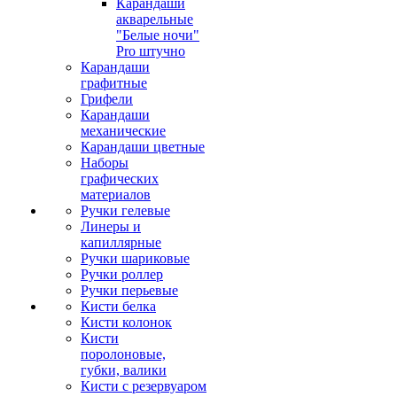
Карандаши
акварельные
"Белые ночи"
Pro штучно
Карандаши
графитные
Грифели
Карандаши
механические
Карандаши цветные
Наборы
графических
материалов
Ручки гелевые
Линеры и
капиллярные
Ручки шариковые
Ручки роллер
Ручки перьевые
Кисти белка
Кисти колонок
Кисти
поролоновые,
губки, валики
Кисти с резервуаром