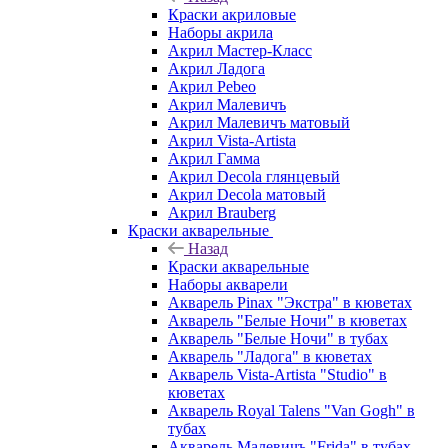
Краски акриловые
Наборы акрила
Акрил Мастер-Класс
Акрил Ладога
Акрил Pebeo
Акрил Малевичъ
Акрил Малевичъ матовый
Акрил Vista-Artista
Акрил Гамма
Акрил Decola глянцевый
Акрил Decola матовый
Акрил Brauberg
Краски акварельные
Назад
Краски акварельные
Наборы акварели
Акварель Pinax "Экстра" в кюветах
Акварель "Белые Ночи" в кюветах
Акварель "Белые Ночи" в тубах
Акварель "Ладога" в кюветах
Акварель Vista-Artista "Studio" в
кюветах
Акварель Royal Talens "Van Gogh" в
тубах
Акварель Малевичъ "Frida" в тубах