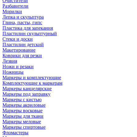
Очистители
Разбавители
Морилки
Лепка и скульптура
Глина, пасты, гипс
Пластика для запекания
Пластилин скульптурный
Стеки и доски
Пластилин детский
Макетирование
Коврики для резки
Лезвия
Ножи и резаки
Ножницы
Маркеры и комплектующие
Комплектующие к маркерам
Маркеры канцелярские
Маркеры под заправку
Маркеры с кистью
Маркеры акриловые
Маркеры восковые
Маркеры для ткани
Маркеры меловые
Маркеры спиртовые
Фломастеры