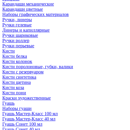
Карандаши механические
Карандаши цветные
Наборы графических материалов
Ручки, линеры
Ручки гелевые
Линеры и капиллярные
Ручки шариковые
Ручки роллер
Ручки перьевые
Кисти
Кисти белка
Кисти колонок
Кисти поролоновые, губки, валики
Кисти с резервуаром
Кисти синтетика
Кисти щетина
Кисти коза
Кисти пони
Краски художественные
Гуашь
Наборы гуаши
Гуашь Мастер-Класс 100 мл
Гуашь Мастер-Класс 40 мл
Гуашь Сонет 100 мл
Гуашь Сонет 40 мл