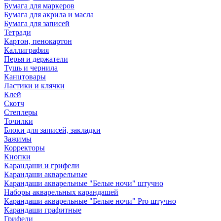
Бумага для маркеров
Бумага для акрила и масла
Бумага для записей
Тетради
Картон, пенокартон
Каллиграфия
Перья и держатели
Тушь и чернила
Канцтовары
Ластики и клячки
Клей
Скотч
Степлеры
Точилки
Блоки для записей, закладки
Зажимы
Корректоры
Кнопки
Карандаши и грифели
Карандаши акварельные
Карандаши акварельные "Белые ночи" штучно
Наборы акварельных карандашей
Карандаши акварельные "Белые ночи" Pro штучно
Карандаши графитные
Грифели