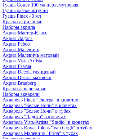
Гуашь Сонет 100 мл перламутровая
Гуашь разная штучно
Гуашь Pinax 40 мл
Краски акриловые
Наборы акрила
Акрил Мастер-Класс
Акрил Ладога
Акрил Pebeo
Акрил Малевичъ
Акрил Малевичъ матовый
Акрил Vista-Artista
Акрил Гамма
Акрил Decola глянцевый
Акрил Decola матовый
Акрил Brauberg
Краски акварельные
Наборы акварели
Акварель Pinax "Экстра" в кюветах
Акварель "Белые Ночи" в кюветах
Акварель "Белые Ночи" в тубах
Акварель "Ладога" в кюветах
Акварель Vista-Artista "Studio" в кюветах
Акварель Royal Talens "Van Gogh" в тубах
Акварель Малевичъ "Frida" в тубах
Краски масляные