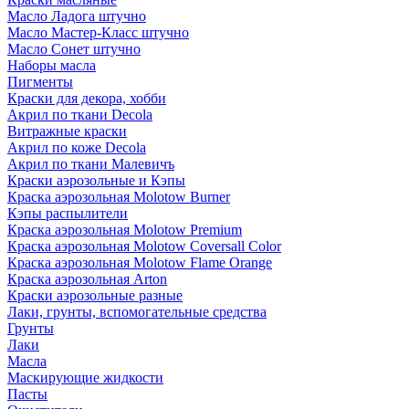
Масло Ладога штучно
Масло Мастер-Класс штучно
Масло Сонет штучно
Наборы масла
Пигменты
Краски для декора, хобби
Акрил по ткани Decola
Витражные краски
Акрил по коже Decola
Акрил по ткани Малевичъ
Краски аэрозольные и Кэпы
Краска аэрозольная Molotow Burner
Кэпы распылители
Краска аэрозольная Molotow Premium
Краска аэрозольная Molotow Coversall Color
Краска аэрозольная Molotow Flame Orange
Краска аэрозольная Arton
Краски аэрозольные разные
Лаки, грунты, вспомогательные средства
Грунты
Лаки
Масла
Маскирующие жидкости
Пасты