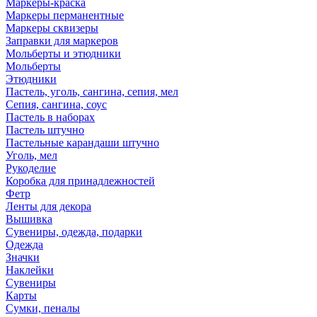
Маркеры-краска
Маркеры перманентные
Маркеры сквизеры
Заправки для маркеров
Мольберты и этюдники
Мольберты
Этюдники
Пастель, уголь, сангина, сепия, мел
Сепия, сангина, соус
Пастель в наборах
Пастель штучно
Пастельные карандаши штучно
Уголь, мел
Рукоделие
Коробка для принадлежностей
Фетр
Ленты для декора
Вышивка
Сувениры, одежда, подарки
Одежда
Значки
Наклейки
Сувениры
Карты
Сумки, пеналы