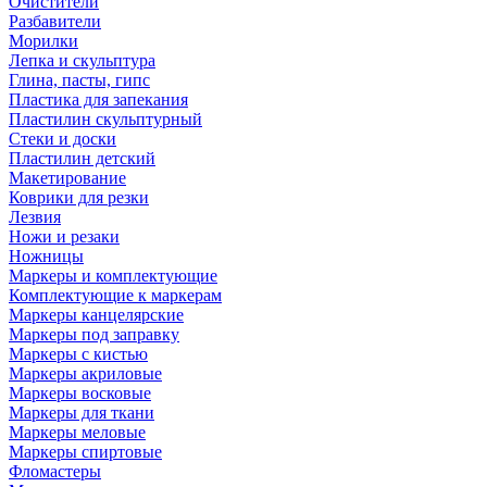
Очистители
Разбавители
Морилки
Лепка и скульптура
Глина, пасты, гипс
Пластика для запекания
Пластилин скульптурный
Стеки и доски
Пластилин детский
Макетирование
Коврики для резки
Лезвия
Ножи и резаки
Ножницы
Маркеры и комплектующие
Комплектующие к маркерам
Маркеры канцелярские
Маркеры под заправку
Маркеры с кистью
Маркеры акриловые
Маркеры восковые
Маркеры для ткани
Маркеры меловые
Маркеры спиртовые
Фломастеры