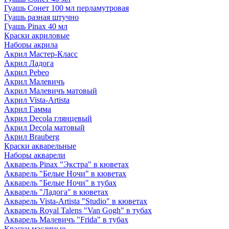
Гуашь Сонет 100 мл перламутровая
Гуашь разная штучно
Гуашь Pinax 40 мл
Краски акриловые
Наборы акрила
Акрил Мастер-Класс
Акрил Ладога
Акрил Pebeo
Акрил Малевичъ
Акрил Малевичъ матовый
Акрил Vista-Artista
Акрил Гамма
Акрил Decola глянцевый
Акрил Decola матовый
Акрил Brauberg
Краски акварельные
Наборы акварели
Акварель Pinax "Экстра" в кюветах
Акварель "Белые Ночи" в кюветах
Акварель "Белые Ночи" в тубах
Акварель "Ладога" в кюветах
Акварель Vista-Artista "Studio" в кюветах
Акварель Royal Talens "Van Gogh" в тубах
Акварель Малевичъ "Frida" в тубах
Краски масляные