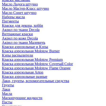
Масло Ладога штучно
Масло Мастер-Класс штучно
Масло Сонет штучно
Наборы масла
Пигменты
Краски для декора, хобби
Акрил по ткани Decola
Витражные краски
Акрил по коже Decola
Акрил по ткани Малевичъ
Краски аэрозольные и Кэпы
Краска аэрозольная Molotow Burner
Кэпы распылители
Краска аэрозольная Molotow Premium
Краска аэрозольная Molotow Coversall Color
Краска аэрозольная Molotow Flame Orange
Краска аэрозольная Arton
Краски аэрозольные разные
Лаки, грунты, вспомогательные средства
Грунты
Лаки
Масла
Маскирующие жидкости
Пасты