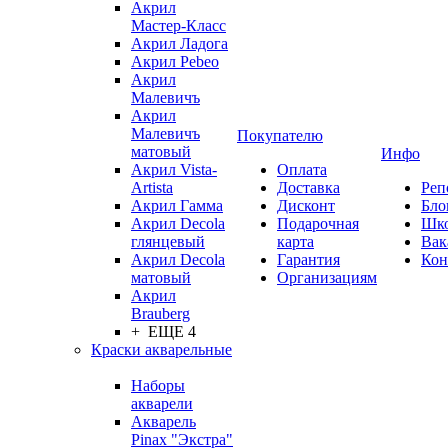
Акрил
Мастер-Класс
Акрил Ладога
Акрил Pebeo
Акрил
Малевичъ
Акрил
Малевичъ
Покупателю
матовый
Инфо
Акрил Vista-
Оплата
Artista
Доставка
Реп
Акрил Гамма
Дисконт
Бло
Акрил Decola
Подарочная
Шк
глянцевый
карта
Вак
Акрил Decola
Гарантия
Кон
матовый
Организациям
Акрил
Brauberg
+ ЕЩЕ 4
Краски акварельные
Наборы
акварели
Акварель
Pinax "Экстра"