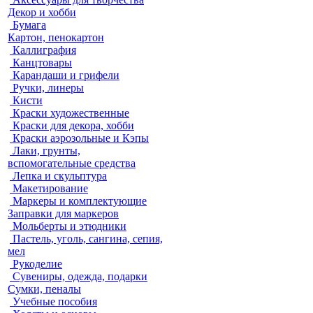
Декор и хобби
Бумага
Картон, пенокартон
Каллиграфия
Канцтовары
Карандаши и грифели
Ручки, линеры
Кисти
Краски художественные
Краски для декора, хобби
Краски аэрозольные и Кэпы
Лаки, грунты,
вспомогательные средства
Лепка и скульптура
Макетирование
Маркеры и комплектующие
Заправки для маркеров
Мольберты и этюдники
Пастель, уголь, сангина, сепия,
мел
Рукоделие
Сувениры, одежда, подарки
Сумки, пеналы
Учебные пособия