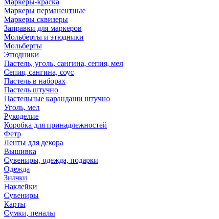
Маркеры-краска
Маркеры перманентные
Маркеры сквизеры
Заправки для маркеров
Мольберты и этюдники
Мольберты
Этюдники
Пастель, уголь, сангина, сепия, мел
Сепия, сангина, соус
Пастель в наборах
Пастель штучно
Пастельные карандаши штучно
Уголь, мел
Рукоделие
Коробка для принадлежностей
Фетр
Ленты для декора
Вышивка
Сувениры, одежда, подарки
Одежда
Значки
Наклейки
Сувениры
Карты
Сумки, пеналы