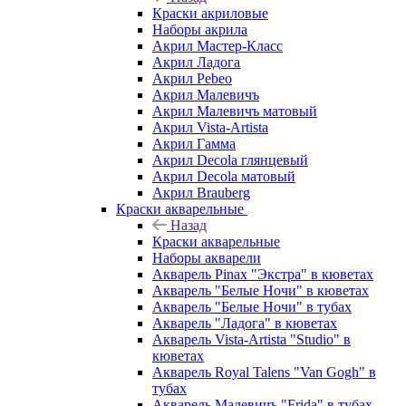
Краски акриловые
Наборы акрила
Акрил Мастер-Класс
Акрил Ладога
Акрил Pebeo
Акрил Малевичъ
Акрил Малевичъ матовый
Акрил Vista-Artista
Акрил Гамма
Акрил Decola глянцевый
Акрил Decola матовый
Акрил Brauberg
Краски акварельные
Назад
Краски акварельные
Наборы акварели
Акварель Pinax "Экстра" в кюветах
Акварель "Белые Ночи" в кюветах
Акварель "Белые Ночи" в тубах
Акварель "Ладога" в кюветах
Акварель Vista-Artista "Studio" в
кюветах
Акварель Royal Talens "Van Gogh" в
тубах
Акварель Малевичъ "Frida" в тубах