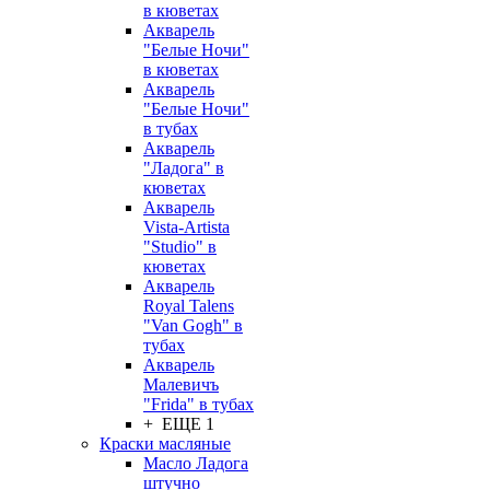
в кюветах
Акварель
"Белые Ночи"
в кюветах
Акварель
"Белые Ночи"
в тубах
Акварель
"Ладога" в
кюветах
Акварель
Vista-Artista
"Studio" в
кюветах
Акварель
Royal Talens
"Van Gogh" в
тубах
Акварель
Малевичъ
"Frida" в тубах
+ ЕЩЕ 1
Краски масляные
Масло Ладога
штучно