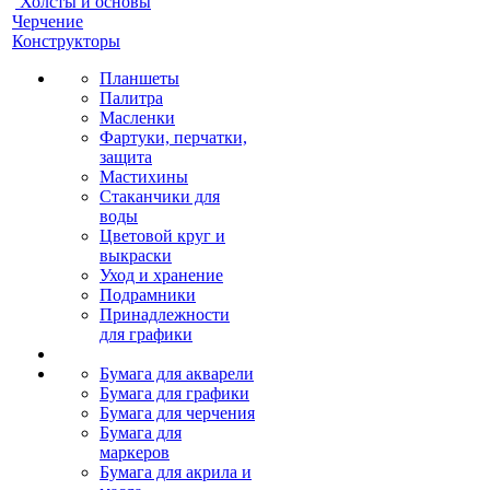
Холсты и основы
Черчение
Конструкторы
Планшеты
Палитра
Масленки
Фартуки, перчатки,
защита
Мастихины
Стаканчики для
воды
Цветовой круг и
выкраски
Уход и хранение
Подрамники
Принадлежности
для графики
Бумага для акварели
Бумага для графики
Бумага для черчения
Бумага для
маркеров
Бумага для акрила и