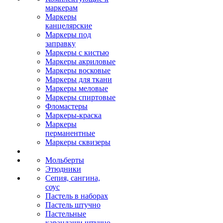
маркерам
Маркеры
канцелярские
Маркеры под
заправку
Маркеры с кистью
Маркеры акриловые
Маркеры восковые
Маркеры для ткани
Маркеры меловые
Маркеры спиртовые
Фломастеры
Маркеры-краска
Маркеры
перманентные
Маркеры сквизеры
Мольберты
Этюдники
Сепия, сангина,
соус
Пастель в наборах
Пастель штучно
Пастельные
карандаши штучно