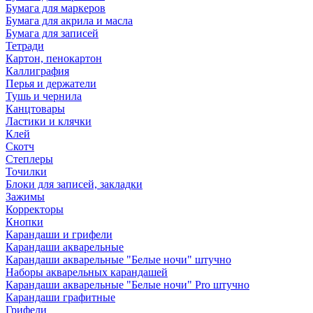
Бумага для маркеров
Бумага для акрила и масла
Бумага для записей
Тетради
Картон, пенокартон
Каллиграфия
Перья и держатели
Тушь и чернила
Канцтовары
Ластики и клячки
Клей
Скотч
Степлеры
Точилки
Блоки для записей, закладки
Зажимы
Корректоры
Кнопки
Карандаши и грифели
Карандаши акварельные
Карандаши акварельные "Белые ночи" штучно
Наборы акварельных карандашей
Карандаши акварельные "Белые ночи" Pro штучно
Карандаши графитные
Грифели