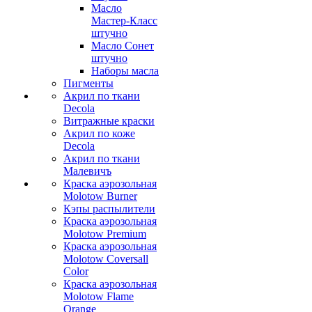
Масло
Мастер-Класс
штучно
Масло Сонет
штучно
Наборы масла
Пигменты
Акрил по ткани
Decola
Витражные краски
Акрил по коже
Decola
Акрил по ткани
Малевичъ
Краска аэрозольная
Molotow Burner
Кэпы распылители
Краска аэрозольная
Molotow Premium
Краска аэрозольная
Molotow Coversall
Color
Краска аэрозольная
Molotow Flame
Orange