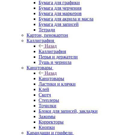
Бумага для графики
Бумага для черчения
Бумага для маркеров
Бумага для акрила и масла
Бумага для записей
Тетради
Картон, пенокартон
Каллиграфия
Назад
Каллиграфия
Перья и держатели
Тушь и чернила
Канцтовары
Назад
Канцтовары
Ластики и клячки
Клей
Скотч
Степлеры
Точилки
Блоки для записей, закладки
Зажимы
Корректоры
Кнопки
Карандаши и грифели