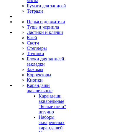
масла
Бумага для записей
Тетради
Перья и держатели
Тушь и чернила
Ластики и клячки
Клей
Скотч
Степлеры
Точилки
Блоки для записей,
закладки
Зажимы
Корректоры
Кнопки
Карандаши
акварельные
Карандаши
акварельные
"Белые ночи"
штучно
Наборы
акварельных
карандашей