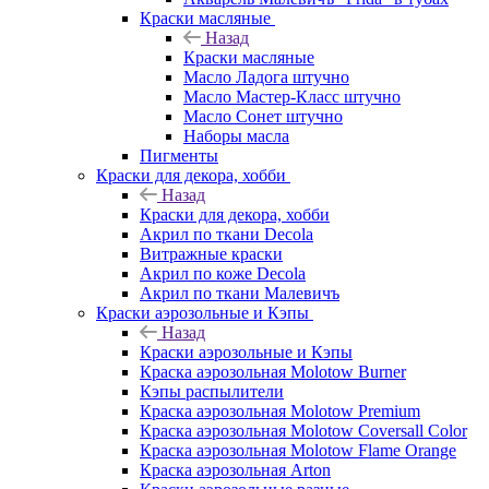
Краски масляные
Назад
Краски масляные
Масло Ладога штучно
Масло Мастер-Класс штучно
Масло Сонет штучно
Наборы масла
Пигменты
Краски для декора, хобби
Назад
Краски для декора, хобби
Акрил по ткани Decola
Витражные краски
Акрил по коже Decola
Акрил по ткани Малевичъ
Краски аэрозольные и Кэпы
Назад
Краски аэрозольные и Кэпы
Краска аэрозольная Molotow Burner
Кэпы распылители
Краска аэрозольная Molotow Premium
Краска аэрозольная Molotow Coversall Color
Краска аэрозольная Molotow Flame Orange
Краска аэрозольная Arton