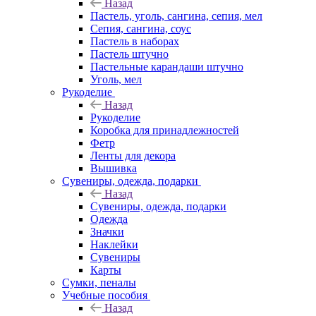
Назад
Пастель, уголь, сангина, сепия, мел
Сепия, сангина, соус
Пастель в наборах
Пастель штучно
Пастельные карандаши штучно
Уголь, мел
Рукоделие
Назад
Рукоделие
Коробка для принадлежностей
Фетр
Ленты для декора
Вышивка
Сувениры, одежда, подарки
Назад
Сувениры, одежда, подарки
Одежда
Значки
Наклейки
Сувениры
Карты
Сумки, пеналы
Учебные пособия
Назад