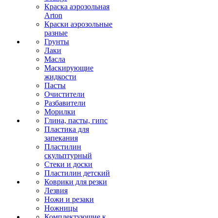
Краска аэрозольная
Arton
Краски аэрозольные
разные
Грунты
Лаки
Масла
Маскирующие
жидкости
Пасты
Очистители
Разбавители
Морилки
Глина, пасты, гипс
Пластика для
запекания
Пластилин
скульптурный
Стеки и доски
Пластилин детский
Коврики для резки
Лезвия
Ножи и резаки
Ножницы
Комплектующие к