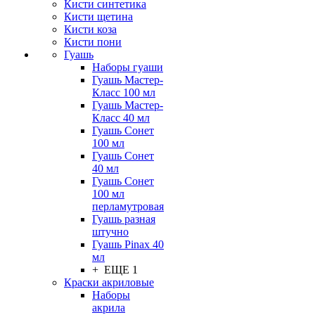
Кисти синтетика
Кисти щетина
Кисти коза
Кисти пони
Гуашь
Наборы гуаши
Гуашь Мастер-
Класс 100 мл
Гуашь Мастер-
Класс 40 мл
Гуашь Сонет
100 мл
Гуашь Сонет
40 мл
Гуашь Сонет
100 мл
перламутровая
Гуашь разная
штучно
Гуашь Pinax 40
мл
+ ЕЩЕ 1
Краски акриловые
Наборы
акрила