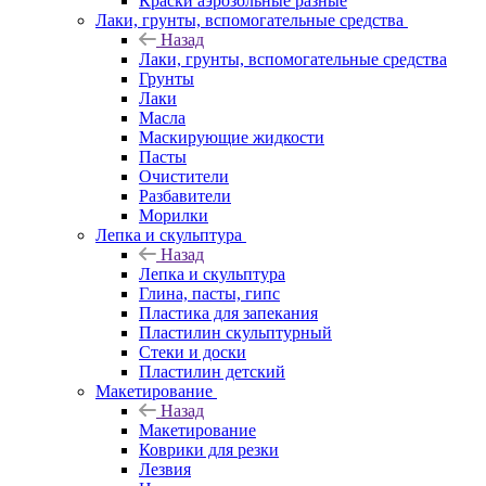
Краски аэрозольные разные
Лаки, грунты, вспомогательные средства
Назад
Лаки, грунты, вспомогательные средства
Грунты
Лаки
Масла
Маскирующие жидкости
Пасты
Очистители
Разбавители
Морилки
Лепка и скульптура
Назад
Лепка и скульптура
Глина, пасты, гипс
Пластика для запекания
Пластилин скульптурный
Стеки и доски
Пластилин детский
Макетирование
Назад
Макетирование
Коврики для резки
Лезвия