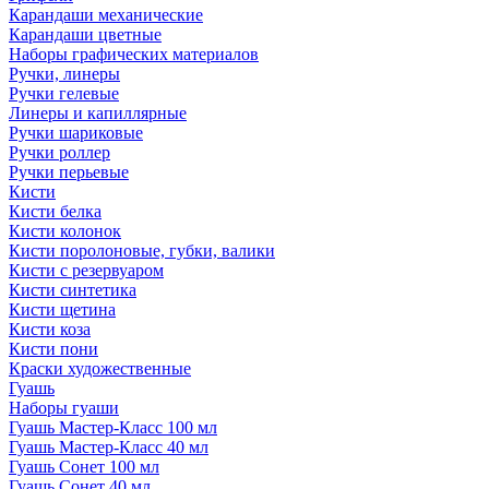
Карандаши механические
Карандаши цветные
Наборы графических материалов
Ручки, линеры
Ручки гелевые
Линеры и капиллярные
Ручки шариковые
Ручки роллер
Ручки перьевые
Кисти
Кисти белка
Кисти колонок
Кисти поролоновые, губки, валики
Кисти с резервуаром
Кисти синтетика
Кисти щетина
Кисти коза
Кисти пони
Краски художественные
Гуашь
Наборы гуаши
Гуашь Мастер-Класс 100 мл
Гуашь Мастер-Класс 40 мл
Гуашь Сонет 100 мл
Гуашь Сонет 40 мл