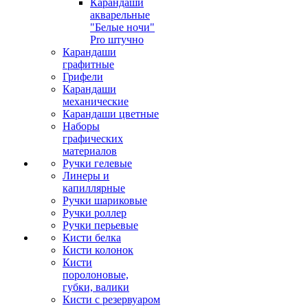
Карандаши
акварельные
"Белые ночи"
Pro штучно
Карандаши
графитные
Грифели
Карандаши
механические
Карандаши цветные
Наборы
графических
материалов
Ручки гелевые
Линеры и
капиллярные
Ручки шариковые
Ручки роллер
Ручки перьевые
Кисти белка
Кисти колонок
Кисти
поролоновые,
губки, валики
Кисти с резервуаром