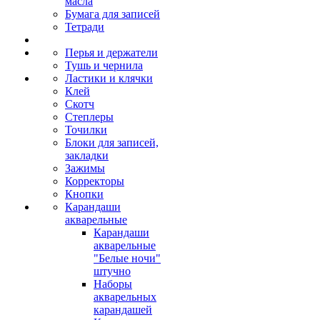
масла
Бумага для записей
Тетради
Перья и держатели
Тушь и чернила
Ластики и клячки
Клей
Скотч
Степлеры
Точилки
Блоки для записей,
закладки
Зажимы
Корректоры
Кнопки
Карандаши
акварельные
Карандаши
акварельные
"Белые ночи"
штучно
Наборы
акварельных
карандашей