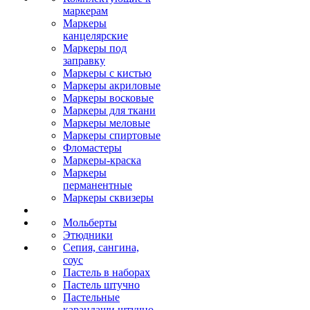
маркерам
Маркеры
канцелярские
Маркеры под
заправку
Маркеры с кистью
Маркеры акриловые
Маркеры восковые
Маркеры для ткани
Маркеры меловые
Маркеры спиртовые
Фломастеры
Маркеры-краска
Маркеры
перманентные
Маркеры сквизеры
Мольберты
Этюдники
Сепия, сангина,
соус
Пастель в наборах
Пастель штучно
Пастельные
карандаши штучно