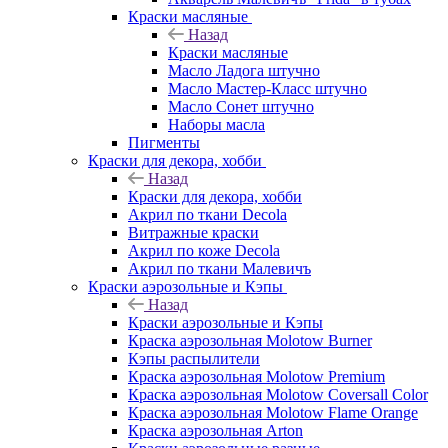
Краски масляные
Назад
Краски масляные
Масло Ладога штучно
Масло Мастер-Класс штучно
Масло Сонет штучно
Наборы масла
Пигменты
Краски для декора, хобби
Назад
Краски для декора, хобби
Акрил по ткани Decola
Витражные краски
Акрил по коже Decola
Акрил по ткани Малевичъ
Краски аэрозольные и Кэпы
Назад
Краски аэрозольные и Кэпы
Краска аэрозольная Molotow Burner
Кэпы распылители
Краска аэрозольная Molotow Premium
Краска аэрозольная Molotow Coversall Color
Краска аэрозольная Molotow Flame Orange
Краска аэрозольная Arton