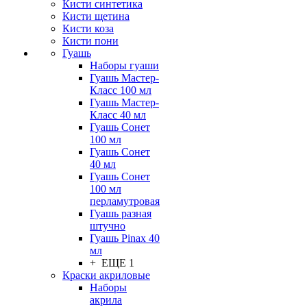
Кисти синтетика
Кисти щетина
Кисти коза
Кисти пони
Гуашь
Наборы гуаши
Гуашь Мастер-
Класс 100 мл
Гуашь Мастер-
Класс 40 мл
Гуашь Сонет
100 мл
Гуашь Сонет
40 мл
Гуашь Сонет
100 мл
перламутровая
Гуашь разная
штучно
Гуашь Pinax 40
мл
+ ЕЩЕ 1
Краски акриловые
Наборы
акрила