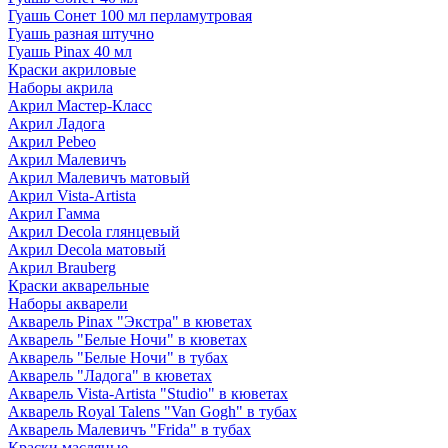
Гуашь Сонет 100 мл перламутровая
Гуашь разная штучно
Гуашь Pinax 40 мл
Краски акриловые
Наборы акрила
Акрил Мастер-Класс
Акрил Ладога
Акрил Pebeo
Акрил Малевичъ
Акрил Малевичъ матовый
Акрил Vista-Artista
Акрил Гамма
Акрил Decola глянцевый
Акрил Decola матовый
Акрил Brauberg
Краски акварельные
Наборы акварели
Акварель Pinax "Экстра" в кюветах
Акварель "Белые Ночи" в кюветах
Акварель "Белые Ночи" в тубах
Акварель "Ладога" в кюветах
Акварель Vista-Artista "Studio" в кюветах
Акварель Royal Talens "Van Gogh" в тубах
Акварель Малевичъ "Frida" в тубах
Краски масляные