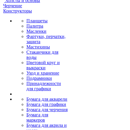
Холсты и основы
Черчение
Конструкторы
Планшеты
Палитра
Масленки
Фартуки, перчатки,
защита
Мастихины
Стаканчики для
воды
Цветовой круг и
выкраски
Уход и хранение
Подрамники
Принадлежности
для графики
Бумага для акварели
Бумага для графики
Бумага для черчения
Бумага для
маркеров
Бумага для акрила и