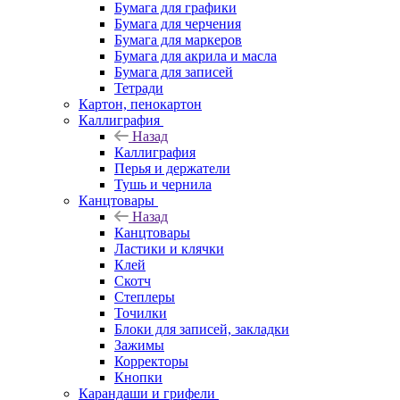
Бумага для графики
Бумага для черчения
Бумага для маркеров
Бумага для акрила и масла
Бумага для записей
Тетради
Картон, пенокартон
Каллиграфия
Назад
Каллиграфия
Перья и держатели
Тушь и чернила
Канцтовары
Назад
Канцтовары
Ластики и клячки
Клей
Скотч
Степлеры
Точилки
Блоки для записей, закладки
Зажимы
Корректоры
Кнопки
Карандаши и грифели