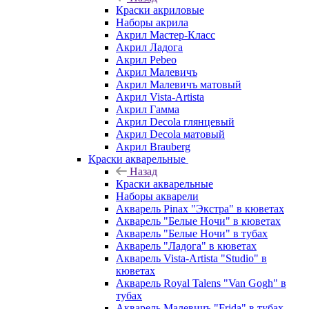
Краски акриловые
Наборы акрила
Акрил Мастер-Класс
Акрил Ладога
Акрил Pebeo
Акрил Малевичъ
Акрил Малевичъ матовый
Акрил Vista-Artista
Акрил Гамма
Акрил Decola глянцевый
Акрил Decola матовый
Акрил Brauberg
Краски акварельные
Назад
Краски акварельные
Наборы акварели
Акварель Pinax "Экстра" в кюветах
Акварель "Белые Ночи" в кюветах
Акварель "Белые Ночи" в тубах
Акварель "Ладога" в кюветах
Акварель Vista-Artista "Studio" в
кюветах
Акварель Royal Talens "Van Gogh" в
тубах
Акварель Малевичъ "Frida" в тубах