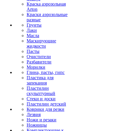
Краска аэрозольная
Arton
Краски аэрозольные
разные
Грунты
Лаки
Масла
Маскирующие
жидкости
Пасты
Очистители
Разбавители
Морилки
Глина, пасты, гипс
Пластика для
запекания
Пластилин
скульптурный
Стеки и доски
Пластилин детский
Коврики для резки
Лезвия
Ножи и резаки
Ножницы
Комплектующие к