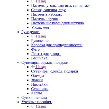
Назад
Пастель, уголь, сангина, сепия, мел
Сепия, сангина, соус
Пастель в наборах
Пастель штучно
Пастельные карандаши штучно
Уголь, мел
Рукоделие
Назад
Рукоделие
Коробка для принадлежностей
Фетр
Ленты для декора
Вышивка
Сувениры, одежда, подарки
Назад
Сувениры, одежда, подарки
Одежда
Значки
Наклейки
Сувениры
Карты
Сумки, пеналы
Учебные пособия
Назад