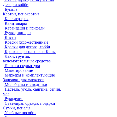
Декор и хобби
Бумага
Картон, пенокартон
Каллиграфия
Канцтовары
Карандаши и грифели
Ручки, линеры
Кисти
Краски художественные
Краски для декора, хобби
Краски аэрозольные и Кэпы
Лаки, грунты,
вспомогательные средства
Лепка и скульптура
Макетирование
Маркеры и комплектующие
Заправки для маркеров
Мольберты и этюдники
Пастель, уголь, сангина, сепия,
мел
Рукоделие
Сувениры, одежда, подарки
Сумки, пеналы
Учебные пособия