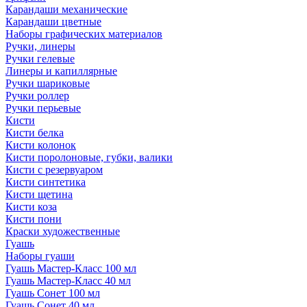
Карандаши механические
Карандаши цветные
Наборы графических материалов
Ручки, линеры
Ручки гелевые
Линеры и капиллярные
Ручки шариковые
Ручки роллер
Ручки перьевые
Кисти
Кисти белка
Кисти колонок
Кисти поролоновые, губки, валики
Кисти с резервуаром
Кисти синтетика
Кисти щетина
Кисти коза
Кисти пони
Краски художественные
Гуашь
Наборы гуаши
Гуашь Мастер-Класс 100 мл
Гуашь Мастер-Класс 40 мл
Гуашь Сонет 100 мл
Гуашь Сонет 40 мл