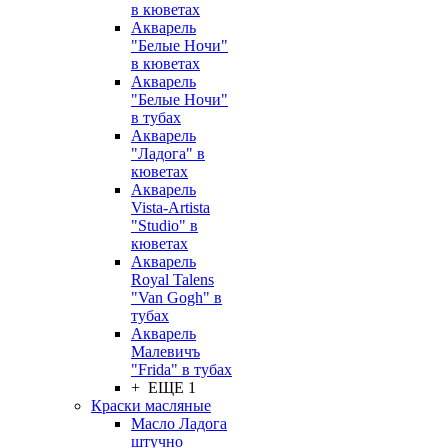
в кюветах
Акварель
"Белые Ночи"
в кюветах
Акварель
"Белые Ночи"
в тубах
Акварель
"Ладога" в
кюветах
Акварель
Vista-Artista
"Studio" в
кюветах
Акварель
Royal Talens
"Van Gogh" в
тубах
Акварель
Малевичъ
"Frida" в тубах
+ ЕЩЕ 1
Краски масляные
Масло Ладога
штучно