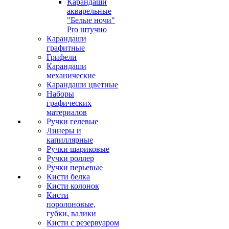
Карандаши
акварельные
"Белые ночи"
Pro штучно
Карандаши
графитные
Грифели
Карандаши
механические
Карандаши цветные
Наборы
графических
материалов
Ручки гелевые
Линеры и
капиллярные
Ручки шариковые
Ручки роллер
Ручки перьевые
Кисти белка
Кисти колонок
Кисти
поролоновые,
губки, валики
Кисти с резервуаром