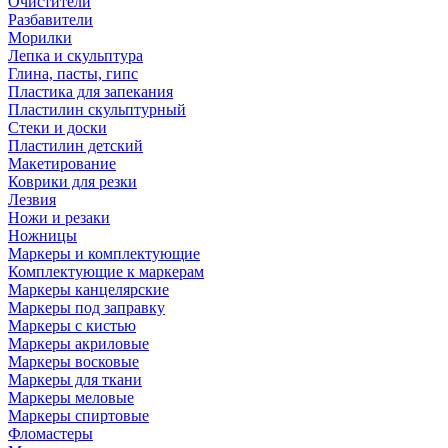
Очистители
Разбавители
Морилки
Лепка и скульптура
Глина, пасты, гипс
Пластика для запекания
Пластилин скульптурный
Стеки и доски
Пластилин детский
Макетирование
Коврики для резки
Лезвия
Ножи и резаки
Ножницы
Маркеры и комплектующие
Комплектующие к маркерам
Маркеры канцелярские
Маркеры под заправку
Маркеры с кистью
Маркеры акриловые
Маркеры восковые
Маркеры для ткани
Маркеры меловые
Маркеры спиртовые
Фломастеры