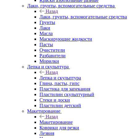
Краски аэрозольные разные
Лаки, грунты, вспомогательные средства
Назад
Лаки, грунты, вспомогательные средства
Грунты
Лаки
Масла
Маскирующие жидкости
Пасты
Очистители
Разбавители
Морилки
Лепка и скульптура
Назад
Лепка и скульптура
Глина, пасты, гипс
Пластика для запекания
Пластилин скульптурный
Стеки и доски
Пластилин детский
Макетирование
Назад
Макетирование
Коврики для резки
Лезвия