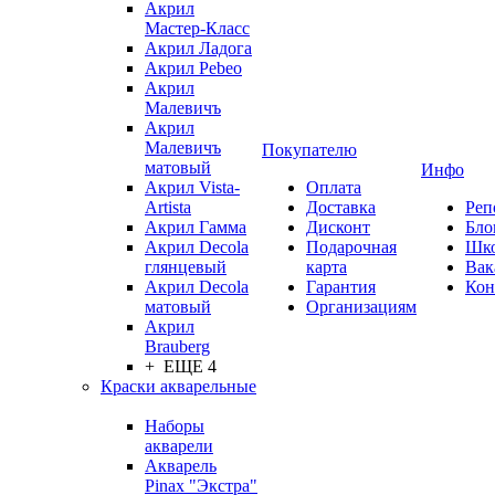
Акрил
Мастер-Класс
Акрил Ладога
Акрил Pebeo
Акрил
Малевичъ
Акрил
Малевичъ
Покупателю
матовый
Инфо
Акрил Vista-
Оплата
Artista
Доставка
Реп
Акрил Гамма
Дисконт
Бло
Акрил Decola
Подарочная
Шк
глянцевый
карта
Вак
Акрил Decola
Гарантия
Кон
матовый
Организациям
Акрил
Brauberg
+ ЕЩЕ 4
Краски акварельные
Наборы
акварели
Акварель
Pinax "Экстра"