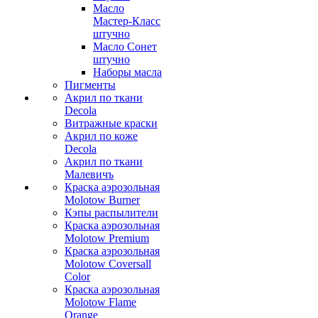
Масло
Мастер-Класс
штучно
Масло Сонет
штучно
Наборы масла
Пигменты
Акрил по ткани
Decola
Витражные краски
Акрил по коже
Decola
Акрил по ткани
Малевичъ
Краска аэрозольная
Molotow Burner
Кэпы распылители
Краска аэрозольная
Molotow Premium
Краска аэрозольная
Molotow Coversall
Color
Краска аэрозольная
Molotow Flame
Orange