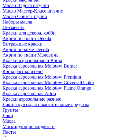
Масло Ладога штучно
Масло Мастер-Класс штучно
Масло Сонет штучно
Наборы масла
Пигменты
Краски для декора, хобби
Акрил по ткани Decola
Витражные краски
Акрил по коже Decola
Акрил по ткани Малевичъ
Краски аэрозольные и Кэпы
Краска аэрозольная Molotow Burner
Кэпы распылители
Краска аэрозольная Molotow Premium
Краска аэрозольная Molotow Coversall Color
Краска аэрозольная Molotow Flame Orange
Краска аэрозольная Arton
Краски аэрозольные разные
Лаки, грунты, вспомогательные средства
Грунты
Лаки
Масла
Маскирующие жидкости
Пасты