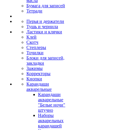
масла
Бумага для записей
Тетради
Перья и держатели
Тушь и чернила
Ластики и клячки
Клей
Скотч
Степлеры
Точилки
Блоки для записей,
закладки
Зажимы
Корректоры
Кнопки
Карандаши
акварельные
Карандаши
акварельные
"Белые ночи"
штучно
Наборы
акварельных
карандашей