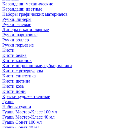
Карандаши механические
Карандаши цветные
Наборы графических материалов
Ручки, линеры
Ручки гелевые
Линеры и капиллярные
Ручки шариковые
Ручки роллер
Ручки перьевые
Кисти
Кисти белка
Кисти колонок
Кисти поролоновые, губки, валики
Кисти с резервуаром
Кисти синтетика
Кисти щетина
Кисти коза
Кисти пони
Краски художественные
Гуашь
Наборы гуаши
Гуашь Мастер-Класс 100 мл
Гуашь Мастер-Класс 40 мл
Гуашь Сонет 100 мл
Гуашь Сонет 40 мл