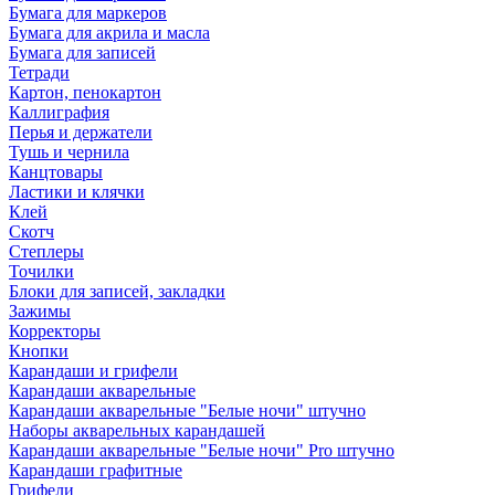
Бумага для маркеров
Бумага для акрила и масла
Бумага для записей
Тетради
Картон, пенокартон
Каллиграфия
Перья и держатели
Тушь и чернила
Канцтовары
Ластики и клячки
Клей
Скотч
Степлеры
Точилки
Блоки для записей, закладки
Зажимы
Корректоры
Кнопки
Карандаши и грифели
Карандаши акварельные
Карандаши акварельные "Белые ночи" штучно
Наборы акварельных карандашей
Карандаши акварельные "Белые ночи" Pro штучно
Карандаши графитные
Грифели