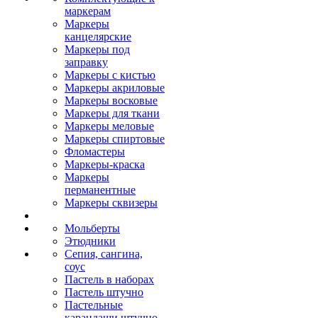
маркерам
Маркеры
канцелярские
Маркеры под
заправку
Маркеры с кистью
Маркеры акриловые
Маркеры восковые
Маркеры для ткани
Маркеры меловые
Маркеры спиртовые
Фломастеры
Маркеры-краска
Маркеры
перманентные
Маркеры сквизеры
Мольберты
Этюдники
Сепия, сангина,
соус
Пастель в наборах
Пастель штучно
Пастельные
карандаши штучно