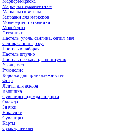
Маркеры-краска
Маркеры перманентные
Маркеры сквизеры
Заправки для маркеров
Мольберты и этюдники
Мольберты
Этюдники
Пастель, уголь, сангина, сепия, мел
Сепия, сангина, соус
Пастель в наборах
Пастель штучно
Пастельные карандаши штучно
Уголь, мел
Рукоделие
Коробка для принадлежностей
Фетр
Ленты для декора
Вышивка
Сувениры, одежда, подарки
Одежда
Значки
Наклейки
Сувениры
Карты
Сумки, пеналы