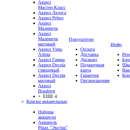
Акрил
Мастер-Класс
Акрил Ладога
Акрил Pebeo
Акрил
Малевичъ
Акрил
Малевичъ
Покупателю
матовый
Инфо
Акрил Vista-
Оплата
Artista
Доставка
Реп
Акрил Гамма
Дисконт
Бло
Акрил Decola
Подарочная
Шк
глянцевый
карта
Вак
Акрил Decola
Гарантия
Кон
матовый
Организациям
Акрил
Brauberg
+ ЕЩЕ 4
Краски акварельные
Наборы
акварели
Акварель
Pinax "Экстра"