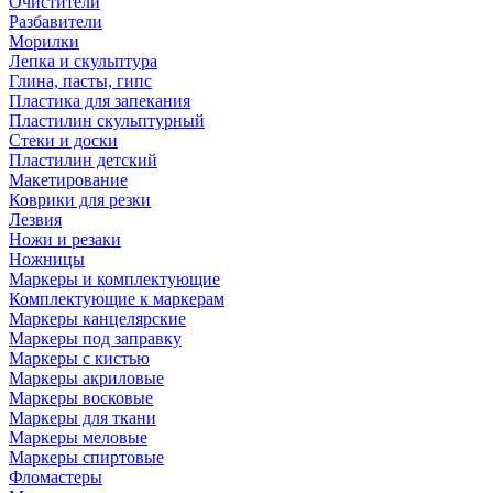
Очистители
Разбавители
Морилки
Лепка и скульптура
Глина, пасты, гипс
Пластика для запекания
Пластилин скульптурный
Стеки и доски
Пластилин детский
Макетирование
Коврики для резки
Лезвия
Ножи и резаки
Ножницы
Маркеры и комплектующие
Комплектующие к маркерам
Маркеры канцелярские
Маркеры под заправку
Маркеры с кистью
Маркеры акриловые
Маркеры восковые
Маркеры для ткани
Маркеры меловые
Маркеры спиртовые
Фломастеры