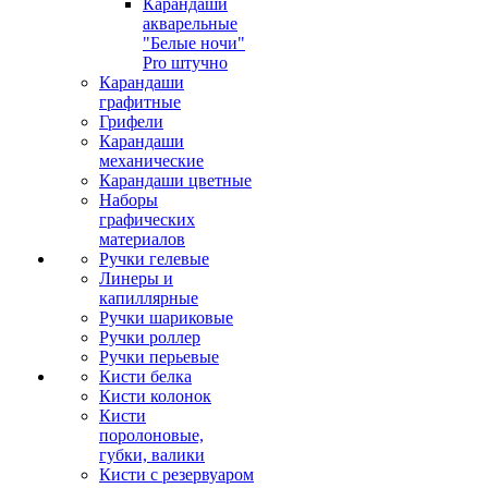
Карандаши
акварельные
"Белые ночи"
Pro штучно
Карандаши
графитные
Грифели
Карандаши
механические
Карандаши цветные
Наборы
графических
материалов
Ручки гелевые
Линеры и
капиллярные
Ручки шариковые
Ручки роллер
Ручки перьевые
Кисти белка
Кисти колонок
Кисти
поролоновые,
губки, валики
Кисти с резервуаром