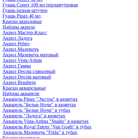
Гуашь Сонет 100 мл перламутровая
Гуашь разная штучно
Гуашь Pinax 40 мл
Краски акриловые
Наборы акрила
Акрил Мастер-Класс
Акрил Ладога
Акрил Pebeo
Акрил Малевичъ
Акрил Малевичъ матовый
Акрил Vista-Artista
Акрил Гамма
Акрил Decola глянцевый
Акрил Decola матовый
Акрил Brauberg
Краски акварельные
Наборы акварели
Акварель Pinax "Экстра" в кюветах
Акварель "Белые Ночи" в кюветах
Акварель "Белые Ночи" в тубах
Акварель "Ладога" в кюветах
Акварель Vista-Artista "Studio" в кюветах
Акварель Royal Talens "Van Gogh" в тубах
Акварель Малевичъ "Frida" в тубах
Краски масляные