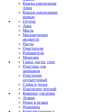
Краска аэрозольная
Arton
Краски аэрозольные
разные
Грунты
Лаки
Масла
Маскирующие
жидкости
Пасты
Очистители
Разбавители
Морилки
Глина, пасты, гипс
Пластика для
запекания
Пластилин
скульптурный
Стеки и доски
Пластилин детский
Коврики для резки
Лезвия
Ножи и резаки
Ножницы
Комплектующие к