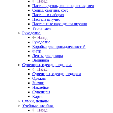
Назад
Пастель, уголь, сангина, сепия, мел
Сепия, сангина, соус
Пастель в наборах
Пастель штучно
Пастельные карандаши штучно
Уголь, мел
Рукоделие
Назад
Рукоделие
Коробка для принадлежностей
Фетр
Ленты для декора
Вышивка
Сувениры, одежда, подарки
Назад
Сувениры, одежда, подарки
Одежда
Значки
Наклейки
Сувениры
Карты
Сумки, пеналы
Учебные пособия
Назад