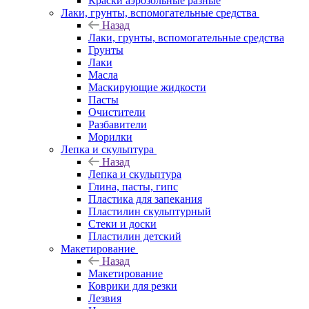
Краски аэрозольные разные
Лаки, грунты, вспомогательные средства
Назад
Лаки, грунты, вспомогательные средства
Грунты
Лаки
Масла
Маскирующие жидкости
Пасты
Очистители
Разбавители
Морилки
Лепка и скульптура
Назад
Лепка и скульптура
Глина, пасты, гипс
Пластика для запекания
Пластилин скульптурный
Стеки и доски
Пластилин детский
Макетирование
Назад
Макетирование
Коврики для резки
Лезвия