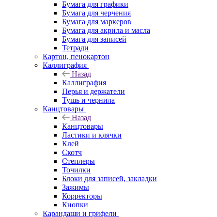
Бумага для графики
Бумага для черчения
Бумага для маркеров
Бумага для акрила и масла
Бумага для записей
Тетради
Картон, пенокартон
Каллиграфия
Назад
Каллиграфия
Перья и держатели
Тушь и чернила
Канцтовары
Назад
Канцтовары
Ластики и клячки
Клей
Скотч
Степлеры
Точилки
Блоки для записей, закладки
Зажимы
Корректоры
Кнопки
Карандаши и грифели