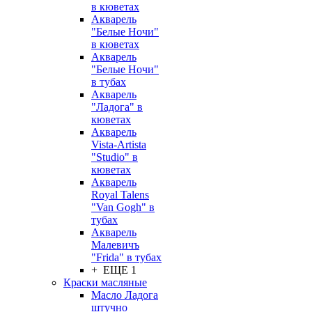
в кюветах
Акварель
"Белые Ночи"
в кюветах
Акварель
"Белые Ночи"
в тубах
Акварель
"Ладога" в
кюветах
Акварель
Vista-Artista
"Studio" в
кюветах
Акварель
Royal Talens
"Van Gogh" в
тубах
Акварель
Малевичъ
"Frida" в тубах
+ ЕЩЕ 1
Краски масляные
Масло Ладога
штучно