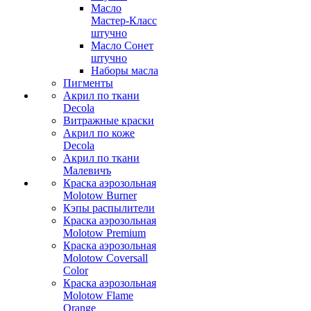
Масло
Мастер-Класс
штучно
Масло Сонет
штучно
Наборы масла
Пигменты
Акрил по ткани
Decola
Витражные краски
Акрил по коже
Decola
Акрил по ткани
Малевичъ
Краска аэрозольная
Molotow Burner
Кэпы распылители
Краска аэрозольная
Molotow Premium
Краска аэрозольная
Molotow Coversall
Color
Краска аэрозольная
Molotow Flame
Orange