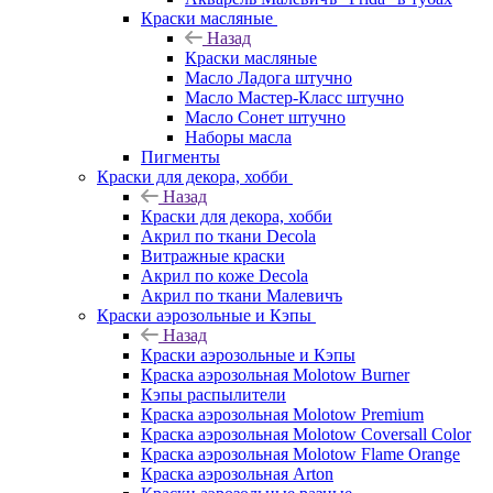
Краски масляные
Назад
Краски масляные
Масло Ладога штучно
Масло Мастер-Класс штучно
Масло Сонет штучно
Наборы масла
Пигменты
Краски для декора, хобби
Назад
Краски для декора, хобби
Акрил по ткани Decola
Витражные краски
Акрил по коже Decola
Акрил по ткани Малевичъ
Краски аэрозольные и Кэпы
Назад
Краски аэрозольные и Кэпы
Краска аэрозольная Molotow Burner
Кэпы распылители
Краска аэрозольная Molotow Premium
Краска аэрозольная Molotow Coversall Color
Краска аэрозольная Molotow Flame Orange
Краска аэрозольная Arton