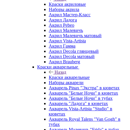
Краски акриловые
Наборы акрила
Акрил Мастер-Класс
Акрил Ладога
Акрил Pebeo
Акрил Малевичъ
Акрил Малевичъ матовый
Акрил Vista-Artista
Акрил Гамма
Акрил Decola глянцевый
Акрил Decola матовый
Акрил Brauberg
Краски акварельные
Назад
Краски акварельные
Наборы акварели
Акварель Pinax "Экстра" в кюветах
Акварель "Белые Ночи" в кюветах
Акварель "Белые Ночи" в тубах
Акварель "Ладога" в кюветах
Акварель Vista-Artista "Studio" в
кюветах
Акварель Royal Talens "Van Gogh" в
тубах
Акварель Малевичъ "Frida" в тубах