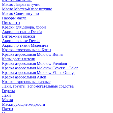
Масло Ладога штучно
Масло Мастер-Класс штучно
Масло Сонет штучно
Наборы масла
Пигменты
Краски для декора, хобби
Акрил по ткани Decola
Витражные краски
Акрил по коже Decola
Акрил по ткани Малевичъ
Краски аэрозольные и Кэпы
Краска аэрозольная Molotow Burner
Кэпы распылители
Краска аэрозольная Molotow Premium
Краска аэрозольная Molotow Coversall Color
Краска аэрозольная Molotow Flame Orange
Краска аэрозольная Arton
Краски аэрозольные разные
Лаки, грунты, вспомогательные средства
Грунты
Лаки
Масла
Маскирующие жидкости
Пасты