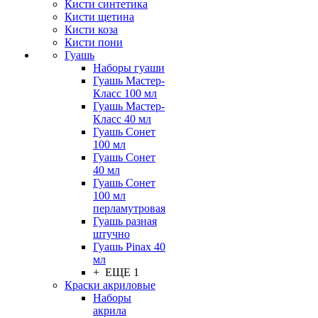
Кисти синтетика
Кисти щетина
Кисти коза
Кисти пони
Гуашь
Наборы гуаши
Гуашь Мастер-
Класс 100 мл
Гуашь Мастер-
Класс 40 мл
Гуашь Сонет
100 мл
Гуашь Сонет
40 мл
Гуашь Сонет
100 мл
перламутровая
Гуашь разная
штучно
Гуашь Pinax 40
мл
+ ЕЩЕ 1
Краски акриловые
Наборы
акрила