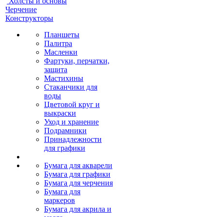
Холсты и основы
Черчение
Конструкторы
Планшеты
Палитра
Масленки
Фартуки, перчатки,
защита
Мастихины
Стаканчики для
воды
Цветовой круг и
выкраски
Уход и хранение
Подрамники
Принадлежности
для графики
Бумага для акварели
Бумага для графики
Бумага для черчения
Бумага для
маркеров
Бумага для акрила и