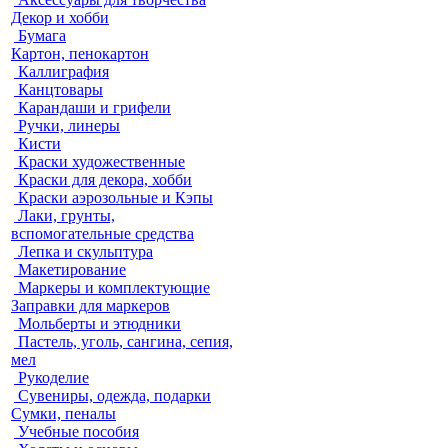
Декор и хобби
Бумага
Картон, пенокартон
Каллиграфия
Канцтовары
Карандаши и грифели
Ручки, линеры
Кисти
Краски художественные
Краски для декора, хобби
Краски аэрозольные и Кэпы
Лаки, грунты,
вспомогательные средства
Лепка и скульптура
Макетирование
Маркеры и комплектующие
Заправки для маркеров
Мольберты и этюдники
Пастель, уголь, сангина, сепия,
мел
Рукоделие
Сувениры, одежда, подарки
Сумки, пеналы
Учебные пособия