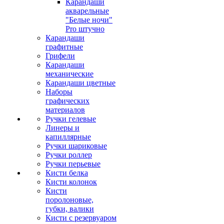
Карандаши
акварельные
"Белые ночи"
Pro штучно
Карандаши
графитные
Грифели
Карандаши
механические
Карандаши цветные
Наборы
графических
материалов
Ручки гелевые
Линеры и
капиллярные
Ручки шариковые
Ручки роллер
Ручки перьевые
Кисти белка
Кисти колонок
Кисти
поролоновые,
губки, валики
Кисти с резервуаром