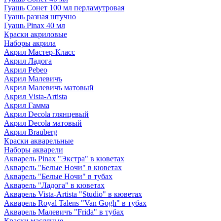
Гуашь Сонет 100 мл перламутровая
Гуашь разная штучно
Гуашь Pinax 40 мл
Краски акриловые
Наборы акрила
Акрил Мастер-Класс
Акрил Ладога
Акрил Pebeo
Акрил Малевичъ
Акрил Малевичъ матовый
Акрил Vista-Artista
Акрил Гамма
Акрил Decola глянцевый
Акрил Decola матовый
Акрил Brauberg
Краски акварельные
Наборы акварели
Акварель Pinax "Экстра" в кюветах
Акварель "Белые Ночи" в кюветах
Акварель "Белые Ночи" в тубах
Акварель "Ладога" в кюветах
Акварель Vista-Artista "Studio" в кюветах
Акварель Royal Talens "Van Gogh" в тубах
Акварель Малевичъ "Frida" в тубах
Краски масляные