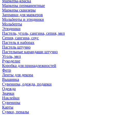
Маркеры-краска
Маркеры перманентные
Маркеры сквизеры
Заправки для маркеров
Мольберты и этюдники
Мольберты
Этюдники
Пастель, уголь, сангина, сепия, мел
Сепия, сангина, соус
Пастель в наборах
Пастель штучно
Пастельные карандаши штучно
Уголь, мел
Рукоделие
Коробка для принадлежностей
Фетр
Ленты для декора
Вышивка
Сувениры, одежда, подарки
Одежда
Значки
Наклейки
Сувениры
Карты
Сумки, пеналы