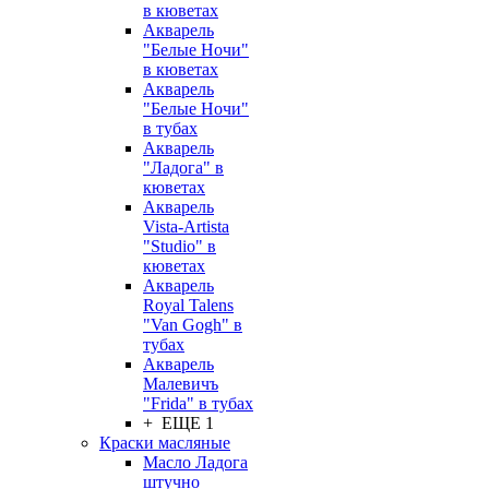
в кюветах
Акварель
"Белые Ночи"
в кюветах
Акварель
"Белые Ночи"
в тубах
Акварель
"Ладога" в
кюветах
Акварель
Vista-Artista
"Studio" в
кюветах
Акварель
Royal Talens
"Van Gogh" в
тубах
Акварель
Малевичъ
"Frida" в тубах
+ ЕЩЕ 1
Краски масляные
Масло Ладога
штучно