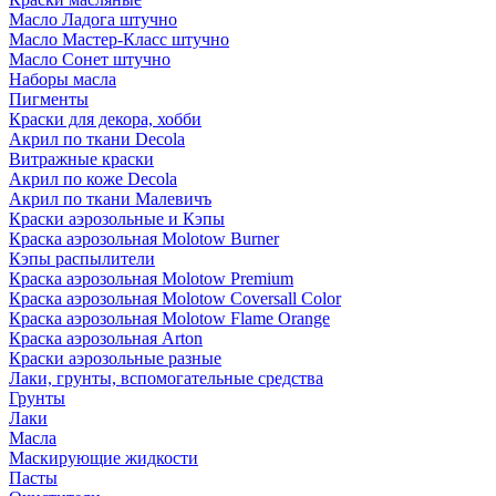
Масло Ладога штучно
Масло Мастер-Класс штучно
Масло Сонет штучно
Наборы масла
Пигменты
Краски для декора, хобби
Акрил по ткани Decola
Витражные краски
Акрил по коже Decola
Акрил по ткани Малевичъ
Краски аэрозольные и Кэпы
Краска аэрозольная Molotow Burner
Кэпы распылители
Краска аэрозольная Molotow Premium
Краска аэрозольная Molotow Coversall Color
Краска аэрозольная Molotow Flame Orange
Краска аэрозольная Arton
Краски аэрозольные разные
Лаки, грунты, вспомогательные средства
Грунты
Лаки
Масла
Маскирующие жидкости
Пасты