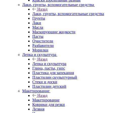
Краски аэрозольные разные
Лаки, грунты, вспомогательные средства
Назад
Лаки, грунты, вспомогательные средства
Грунты
Лаки
Масла
Маскирующие жидкости
Пасты
Очистители
Разбавители
Морилки
Лепка и скульптура
Назад
Лепка и скульптура
Глина, пасты, гипс
Пластика для запекания
Пластилин скульптурный
Стеки и доски
Пластилин детский
Макетирование
Назад
Макетирование
Коврики для резки
Лезвия