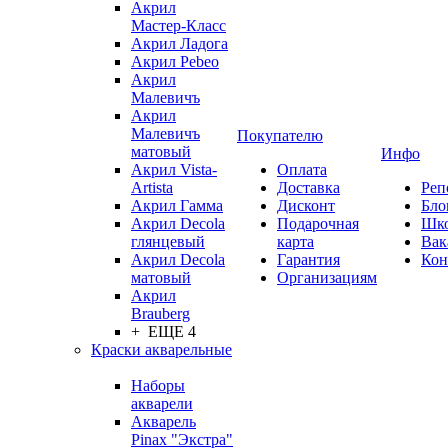
Акрил
Мастер-Класс
Акрил Ладога
Акрил Pebeo
Акрил
Малевичъ
Акрил
Малевичъ
Покупателю
матовый
Инфо
Акрил Vista-
Оплата
Artista
Доставка
Реп
Акрил Гамма
Дисконт
Бло
Акрил Decola
Подарочная
Шк
глянцевый
карта
Вак
Акрил Decola
Гарантия
Кон
матовый
Организациям
Акрил
Brauberg
+ ЕЩЕ 4
Краски акварельные
Наборы
акварели
Акварель
Pinax "Экстра"