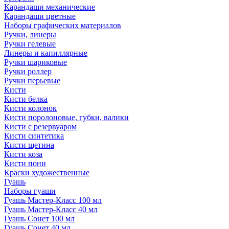
Карандаши механические
Карандаши цветные
Наборы графических материалов
Ручки, линеры
Ручки гелевые
Линеры и капиллярные
Ручки шариковые
Ручки роллер
Ручки перьевые
Кисти
Кисти белка
Кисти колонок
Кисти поролоновые, губки, валики
Кисти с резервуаром
Кисти синтетика
Кисти щетина
Кисти коза
Кисти пони
Краски художественные
Гуашь
Наборы гуаши
Гуашь Мастер-Класс 100 мл
Гуашь Мастер-Класс 40 мл
Гуашь Сонет 100 мл
Гуашь Сонет 40 мл