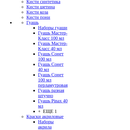
Кисти синтетика
Кисти щетина
Кисти коза
Кисти пони
Гуашь
Наборы гуаши
Гуашь Мастер-
Класс 100 мл
Гуашь Мастер-
Класс 40 мл
Гуашь Сонет
100 мл
Гуашь Сонет
40 мл
Гуашь Сонет
100 мл
перламутровая
Гуашь разная
штучно
Гуашь Pinax 40
мл
+ ЕЩЕ 1
Краски акриловые
Наборы
акрила