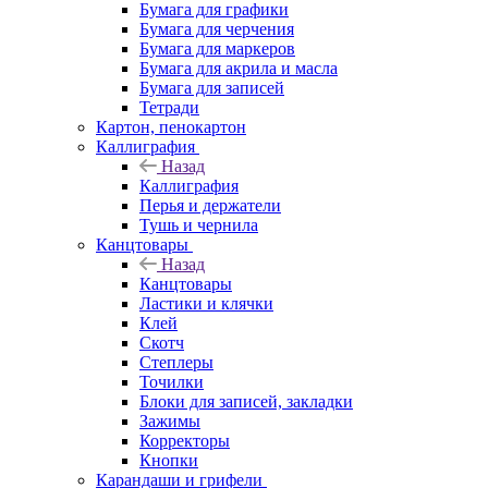
Бумага для графики
Бумага для черчения
Бумага для маркеров
Бумага для акрила и масла
Бумага для записей
Тетради
Картон, пенокартон
Каллиграфия
Назад
Каллиграфия
Перья и держатели
Тушь и чернила
Канцтовары
Назад
Канцтовары
Ластики и клячки
Клей
Скотч
Степлеры
Точилки
Блоки для записей, закладки
Зажимы
Корректоры
Кнопки
Карандаши и грифели