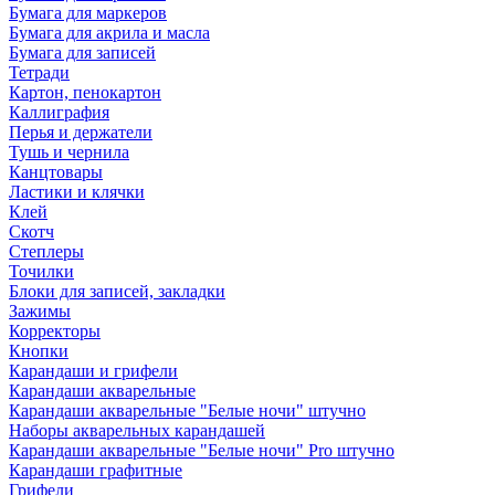
Бумага для маркеров
Бумага для акрила и масла
Бумага для записей
Тетради
Картон, пенокартон
Каллиграфия
Перья и держатели
Тушь и чернила
Канцтовары
Ластики и клячки
Клей
Скотч
Степлеры
Точилки
Блоки для записей, закладки
Зажимы
Корректоры
Кнопки
Карандаши и грифели
Карандаши акварельные
Карандаши акварельные "Белые ночи" штучно
Наборы акварельных карандашей
Карандаши акварельные "Белые ночи" Pro штучно
Карандаши графитные
Грифели