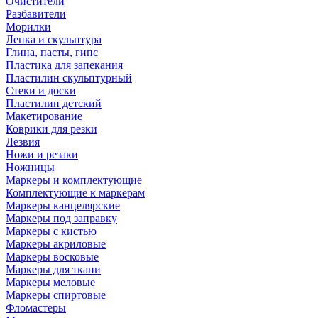
Очистители
Разбавители
Морилки
Лепка и скульптура
Глина, пасты, гипс
Пластика для запекания
Пластилин скульптурный
Стеки и доски
Пластилин детский
Макетирование
Коврики для резки
Лезвия
Ножи и резаки
Ножницы
Маркеры и комплектующие
Комплектующие к маркерам
Маркеры канцелярские
Маркеры под заправку
Маркеры с кистью
Маркеры акриловые
Маркеры восковые
Маркеры для ткани
Маркеры меловые
Маркеры спиртовые
Фломастеры