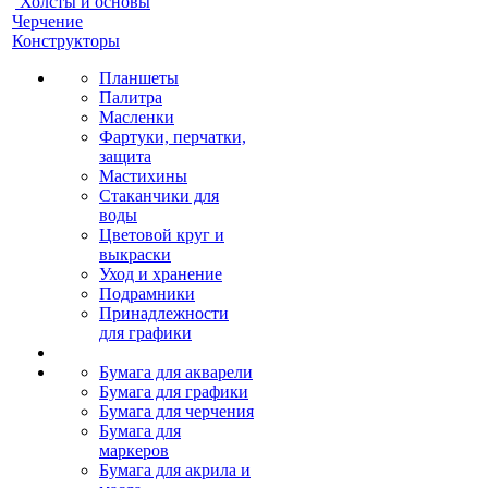
Холсты и основы
Черчение
Конструкторы
Планшеты
Палитра
Масленки
Фартуки, перчатки,
защита
Мастихины
Стаканчики для
воды
Цветовой круг и
выкраски
Уход и хранение
Подрамники
Принадлежности
для графики
Бумага для акварели
Бумага для графики
Бумага для черчения
Бумага для
маркеров
Бумага для акрила и