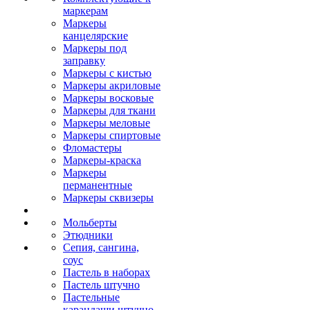
маркерам
Маркеры
канцелярские
Маркеры под
заправку
Маркеры с кистью
Маркеры акриловые
Маркеры восковые
Маркеры для ткани
Маркеры меловые
Маркеры спиртовые
Фломастеры
Маркеры-краска
Маркеры
перманентные
Маркеры сквизеры
Мольберты
Этюдники
Сепия, сангина,
соус
Пастель в наборах
Пастель штучно
Пастельные
карандаши штучно