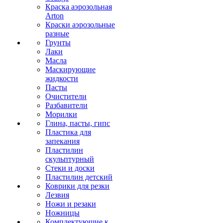
Краска аэрозольная
Arton
Краски аэрозольные
разные
Грунты
Лаки
Масла
Маскирующие
жидкости
Пасты
Очистители
Разбавители
Морилки
Глина, пасты, гипс
Пластика для
запекания
Пластилин
скульптурный
Стеки и доски
Пластилин детский
Коврики для резки
Лезвия
Ножи и резаки
Ножницы
Комплектующие к