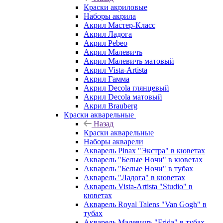
Краски акриловые
Наборы акрила
Акрил Мастер-Класс
Акрил Ладога
Акрил Pebeo
Акрил Малевичъ
Акрил Малевичъ матовый
Акрил Vista-Artista
Акрил Гамма
Акрил Decola глянцевый
Акрил Decola матовый
Акрил Brauberg
Краски акварельные
Назад
Краски акварельные
Наборы акварели
Акварель Pinax "Экстра" в кюветах
Акварель "Белые Ночи" в кюветах
Акварель "Белые Ночи" в тубах
Акварель "Ладога" в кюветах
Акварель Vista-Artista "Studio" в
кюветах
Акварель Royal Talens "Van Gogh" в
тубах
Акварель Малевичъ "Frida" в тубах