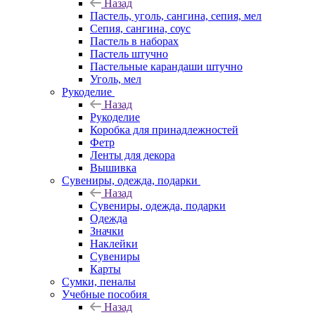
Назад
Пастель, уголь, сангина, сепия, мел
Сепия, сангина, соус
Пастель в наборах
Пастель штучно
Пастельные карандаши штучно
Уголь, мел
Рукоделие
Назад
Рукоделие
Коробка для принадлежностей
Фетр
Ленты для декора
Вышивка
Сувениры, одежда, подарки
Назад
Сувениры, одежда, подарки
Одежда
Значки
Наклейки
Сувениры
Карты
Сумки, пеналы
Учебные пособия
Назад