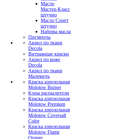
Масло
Мастер-Класс
штучно
Масло Сонет
штучно
Наборы масла
Пигменты
Акрил по ткани
Decola
Витражные краски
Акрил по коже
Decola
Акрил по ткани
Малевичъ
Краска аэрозольная
Molotow Burner
Кэпы распылители
Краска аэрозольная
Molotow Premium
Краска аэрозольная
Molotow Coversall
Color
Краска аэрозольная
Molotow Flame
Orange