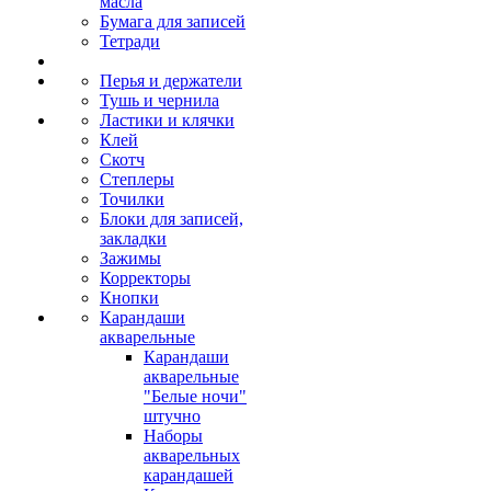
масла
Бумага для записей
Тетради
Перья и держатели
Тушь и чернила
Ластики и клячки
Клей
Скотч
Степлеры
Точилки
Блоки для записей,
закладки
Зажимы
Корректоры
Кнопки
Карандаши
акварельные
Карандаши
акварельные
"Белые ночи"
штучно
Наборы
акварельных
карандашей