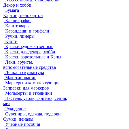
Декор и хобби
Бумага
Картон, пенокартон
Каллиграфия
Канцтовары
Карандаши и грифели
Ручки, линеры
Кисти
Краски художественные
Краски для декора, хобби
Краски аэрозольные и Кэпы
Лаки, грунты,
вспомогательные средства
Лепка и скульптура
Макетирование
Маркеры и комплектующие
Заправки для маркеров
Мольберты и этюдники
Пастель, уголь, сангина, сепия,
мел
Рукоделие
Сувениры, одежда, подарки
Сумки, пеналы
Учебные пособия