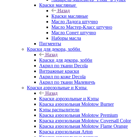
Краски масляные
Назад
Краски масляные
Масло Ладога штучно
Масло Мастер-Класс штучно
Масло Сонет штучно
Наборы масла
Пигменты
Краски для декора, хобби
Назад
Краски для декора, хобби
Акрил по ткани Decola
Витражные краски
Акрил по коже Decola
Акрил по ткани Малевичъ
Краски аэрозольные и Кэпы
Назад
Краски аэрозольные и Кэпы
Краска аэрозольная Molotow Burner
Кэпы распылители
Краска аэрозольная Molotow Premium
Краска аэрозольная Molotow Coversall Color
Краска аэрозольная Molotow Flame Orange
Краска аэрозольная Arton