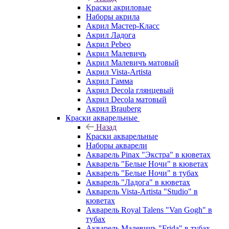
Краски акриловые
Наборы акрила
Акрил Мастер-Класс
Акрил Ладога
Акрил Pebeo
Акрил Малевичъ
Акрил Малевичъ матовый
Акрил Vista-Artista
Акрил Гамма
Акрил Decola глянцевый
Акрил Decola матовый
Акрил Brauberg
Краски акварельные
Назад
Краски акварельные
Наборы акварели
Акварель Pinax "Экстра" в кюветах
Акварель "Белые Ночи" в кюветах
Акварель "Белые Ночи" в тубах
Акварель "Ладога" в кюветах
Акварель Vista-Artista "Studio" в
кюветах
Акварель Royal Talens "Van Gogh" в
тубах
Акварель Малевичъ "Frida" в тубах