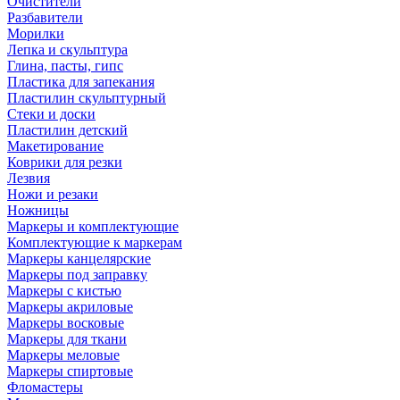
Очистители
Разбавители
Морилки
Лепка и скульптура
Глина, пасты, гипс
Пластика для запекания
Пластилин скульптурный
Стеки и доски
Пластилин детский
Макетирование
Коврики для резки
Лезвия
Ножи и резаки
Ножницы
Маркеры и комплектующие
Комплектующие к маркерам
Маркеры канцелярские
Маркеры под заправку
Маркеры с кистью
Маркеры акриловые
Маркеры восковые
Маркеры для ткани
Маркеры меловые
Маркеры спиртовые
Фломастеры