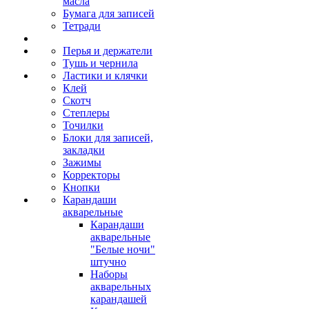
масла
Бумага для записей
Тетради
Перья и держатели
Тушь и чернила
Ластики и клячки
Клей
Скотч
Степлеры
Точилки
Блоки для записей,
закладки
Зажимы
Корректоры
Кнопки
Карандаши
акварельные
Карандаши
акварельные
"Белые ночи"
штучно
Наборы
акварельных
карандашей