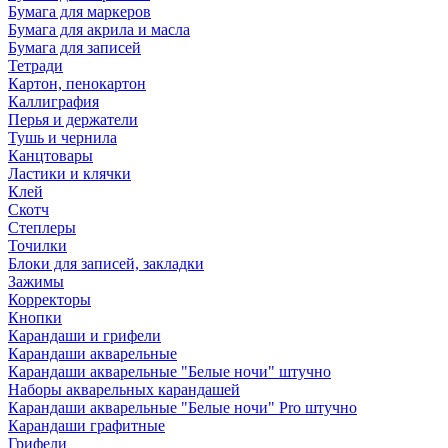
Бумага для маркеров
Бумага для акрила и масла
Бумага для записей
Тетради
Картон, пенокартон
Каллиграфия
Перья и держатели
Тушь и чернила
Канцтовары
Ластики и клячки
Клей
Скотч
Степлеры
Точилки
Блоки для записей, закладки
Зажимы
Корректоры
Кнопки
Карандаши и грифели
Карандаши акварельные
Карандаши акварельные "Белые ночи" штучно
Наборы акварельных карандашей
Карандаши акварельные "Белые ночи" Pro штучно
Карандаши графитные
Грифели