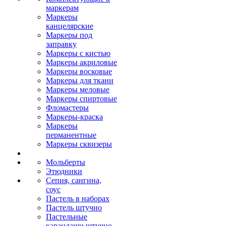
маркерам
Маркеры
канцелярские
Маркеры под
заправку
Маркеры с кистью
Маркеры акриловые
Маркеры восковые
Маркеры для ткани
Маркеры меловые
Маркеры спиртовые
Фломастеры
Маркеры-краска
Маркеры
перманентные
Маркеры сквизеры
Мольберты
Этюдники
Сепия, сангина,
соус
Пастель в наборах
Пастель штучно
Пастельные
карандаши штучно