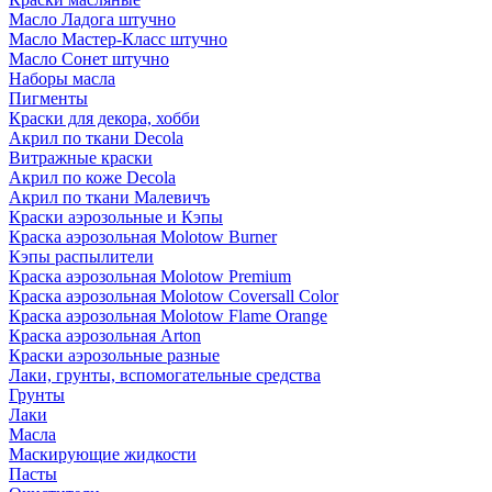
Масло Ладога штучно
Масло Мастер-Класс штучно
Масло Сонет штучно
Наборы масла
Пигменты
Краски для декора, хобби
Акрил по ткани Decola
Витражные краски
Акрил по коже Decola
Акрил по ткани Малевичъ
Краски аэрозольные и Кэпы
Краска аэрозольная Molotow Burner
Кэпы распылители
Краска аэрозольная Molotow Premium
Краска аэрозольная Molotow Coversall Color
Краска аэрозольная Molotow Flame Orange
Краска аэрозольная Arton
Краски аэрозольные разные
Лаки, грунты, вспомогательные средства
Грунты
Лаки
Масла
Маскирующие жидкости
Пасты