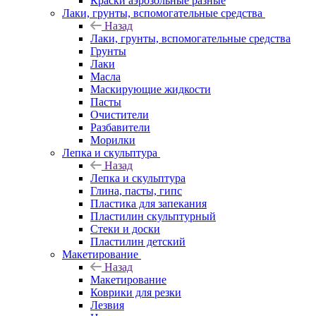
Краски аэрозольные разные
Лаки, грунты, вспомогательные средства
Назад
Лаки, грунты, вспомогательные средства
Грунты
Лаки
Масла
Маскирующие жидкости
Пасты
Очистители
Разбавители
Морилки
Лепка и скульптура
Назад
Лепка и скульптура
Глина, пасты, гипс
Пластика для запекания
Пластилин скульптурный
Стеки и доски
Пластилин детский
Макетирование
Назад
Макетирование
Коврики для резки
Лезвия