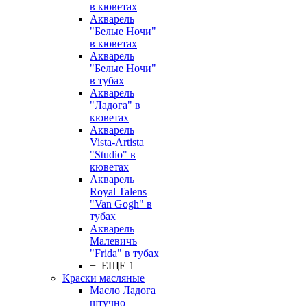
в кюветах
Акварель
"Белые Ночи"
в кюветах
Акварель
"Белые Ночи"
в тубах
Акварель
"Ладога" в
кюветах
Акварель
Vista-Artista
"Studio" в
кюветах
Акварель
Royal Talens
"Van Gogh" в
тубах
Акварель
Малевичъ
"Frida" в тубах
+ ЕЩЕ 1
Краски масляные
Масло Ладога
штучно