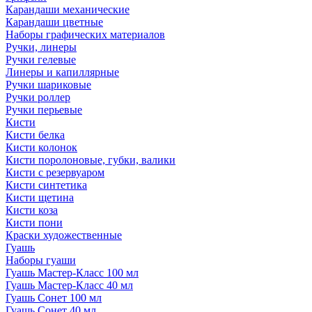
Карандаши механические
Карандаши цветные
Наборы графических материалов
Ручки, линеры
Ручки гелевые
Линеры и капиллярные
Ручки шариковые
Ручки роллер
Ручки перьевые
Кисти
Кисти белка
Кисти колонок
Кисти поролоновые, губки, валики
Кисти с резервуаром
Кисти синтетика
Кисти щетина
Кисти коза
Кисти пони
Краски художественные
Гуашь
Наборы гуаши
Гуашь Мастер-Класс 100 мл
Гуашь Мастер-Класс 40 мл
Гуашь Сонет 100 мл
Гуашь Сонет 40 мл