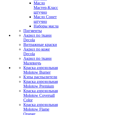
Масло
Мастер-Класс
штучно
Масло Сонет
штучно
Наборы масла
Пигменты
Акрил по ткани
Decola
Витражные краски
Акрил по коже
Decola
Акрил по ткани
Малевичъ
Краска аэрозольная
Molotow Burner
Кэпы распылители
Краска аэрозольная
Molotow Premium
Краска аэрозольная
Molotow Coversall
Color
Краска аэрозольная
Molotow Flame
Orange