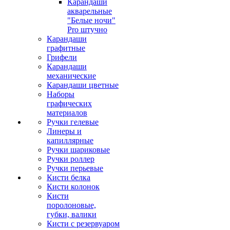
Карандаши
акварельные
"Белые ночи"
Pro штучно
Карандаши
графитные
Грифели
Карандаши
механические
Карандаши цветные
Наборы
графических
материалов
Ручки гелевые
Линеры и
капиллярные
Ручки шариковые
Ручки роллер
Ручки перьевые
Кисти белка
Кисти колонок
Кисти
поролоновые,
губки, валики
Кисти с резервуаром