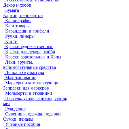
Декор и хобби
Бумага
Картон, пенокартон
Каллиграфия
Канцтовары
Карандаши и грифели
Ручки, линеры
Кисти
Краски художественные
Краски для декора, хобби
Краски аэрозольные и Кэпы
Лаки, грунты,
вспомогательные средства
Лепка и скульптура
Макетирование
Маркеры и комплектующие
Заправки для маркеров
Мольберты и этюдники
Пастель, уголь, сангина, сепия,
мел
Рукоделие
Сувениры, одежда, подарки
Сумки, пеналы
Учебные пособия