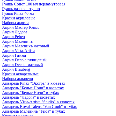
Гуашь Сонет 100 мл перламутровая
Гуашь разная штучно
Гуашь Pinax 40 мл
Краски акриловые
Наборы акрила
Акрил Мастер-Класс
Акрил Ладога
Акрил Pebeo
Акрил Малевичъ
Акрил Малевичъ матовый
Акрил Vista-Artista
Акрил Гамма
Акрил Decola глянцевый
Акрил Decola матовый
Акрил Brauberg
Краски акварельные
Наборы акварели
Акварель Pinax "Экстра" в кюветах
Акварель "Белые Ночи" в кюветах
Акварель "Белые Ночи" в тубах
Акварель "Ладога" в кюветах
Акварель Vista-Artista "Studio" в кюветах
Акварель Royal Talens "Van Gogh" в тубах
Акварель Малевичъ "Frida" в тубах
Краски масляные