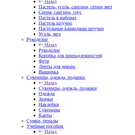
Назад
Пастель, уголь, сангина, сепия, мел
Сепия, сангина, соус
Пастель в наборах
Пастель штучно
Пастельные карандаши штучно
Уголь, мел
Рукоделие
Назад
Рукоделие
Коробка для принадлежностей
Фетр
Ленты для декора
Вышивка
Сувениры, одежда, подарки
Назад
Сувениры, одежда, подарки
Одежда
Значки
Наклейки
Сувениры
Карты
Сумки, пеналы
Учебные пособия
Назад