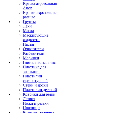
Краска аэрозольная
Arton
Краски аэрозольные
разные
Грунты
Лаки
Масла
Маскирующие
жидкости
Пасты
Очистители
Разбавители
Морилки
Глина, пасты, гипс
Пластика для
запекания
Пластилин
скульптурный
Стеки и доски
Пластилин детский
Коврики для резки
Лезвия
Ножи и резаки
Ножницы
Комплектующие к