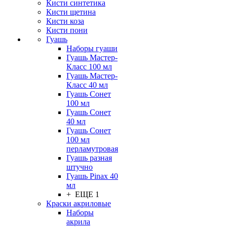
Кисти синтетика
Кисти щетина
Кисти коза
Кисти пони
Гуашь
Наборы гуаши
Гуашь Мастер-
Класс 100 мл
Гуашь Мастер-
Класс 40 мл
Гуашь Сонет
100 мл
Гуашь Сонет
40 мл
Гуашь Сонет
100 мл
перламутровая
Гуашь разная
штучно
Гуашь Pinax 40
мл
+ ЕЩЕ 1
Краски акриловые
Наборы
акрила