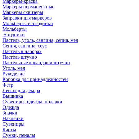
Маркеры-краска
Маркеры перманентные
Маркеры сквизеры
Заправки для маркеров
Мольберты и этюдники
Мольберты
Этюдники
Пастель, уголь, сангина, сепия, мел
Сепия, сангина, соус
Пастель в наборах
Пастель штучно
Пастельные карандаши штучно
Уголь, мел
Рукоделие
Коробка для принадлежностей
Фетр
Ленты для декора
Вышивка
Сувениры, одежда, подарки
Одежда
Значки
Наклейки
Сувениры
Карты
Сумки, пеналы