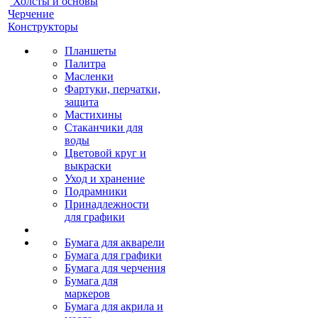
Холсты и основы
Черчение
Конструкторы
Планшеты
Палитра
Масленки
Фартуки, перчатки,
защита
Мастихины
Стаканчики для
воды
Цветовой круг и
выкраски
Уход и хранение
Подрамники
Принадлежности
для графики
Бумага для акварели
Бумага для графики
Бумага для черчения
Бумага для
маркеров
Бумага для акрила и