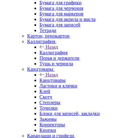
Бумага для графики
Бумага для черчения
Бумага для маркеров
Бумага для акрила и масла
Бумага для записей
Тетради
Картон, пенокартон
Каллиграфия
Назад
Каллиграфия
Перья и держатели
Тушь и чернила
Канцтовары
Назад
Канцтовары
Ластики и клячки
Клей
Скотч
Степлеры
Точилки
Блоки для записей, закладки
Зажимы
Корректоры
Кнопки
Карандаши и грифели