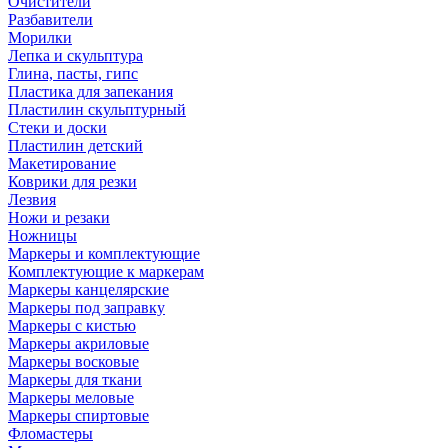
Очистители
Разбавители
Морилки
Лепка и скульптура
Глина, пасты, гипс
Пластика для запекания
Пластилин скульптурный
Стеки и доски
Пластилин детский
Макетирование
Коврики для резки
Лезвия
Ножи и резаки
Ножницы
Маркеры и комплектующие
Комплектующие к маркерам
Маркеры канцелярские
Маркеры под заправку
Маркеры с кистью
Маркеры акриловые
Маркеры восковые
Маркеры для ткани
Маркеры меловые
Маркеры спиртовые
Фломастеры