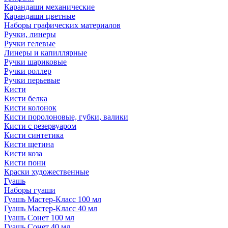
Карандаши механические
Карандаши цветные
Наборы графических материалов
Ручки, линеры
Ручки гелевые
Линеры и капиллярные
Ручки шариковые
Ручки роллер
Ручки перьевые
Кисти
Кисти белка
Кисти колонок
Кисти поролоновые, губки, валики
Кисти с резервуаром
Кисти синтетика
Кисти щетина
Кисти коза
Кисти пони
Краски художественные
Гуашь
Наборы гуаши
Гуашь Мастер-Класс 100 мл
Гуашь Мастер-Класс 40 мл
Гуашь Сонет 100 мл
Гуашь Сонет 40 мл