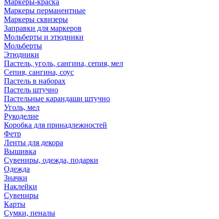
Маркеры-краска
Маркеры перманентные
Маркеры сквизеры
Заправки для маркеров
Мольберты и этюдники
Мольберты
Этюдники
Пастель, уголь, сангина, сепия, мел
Сепия, сангина, соус
Пастель в наборах
Пастель штучно
Пастельные карандаши штучно
Уголь, мел
Рукоделие
Коробка для принадлежностей
Фетр
Ленты для декора
Вышивка
Сувениры, одежда, подарки
Одежда
Значки
Наклейки
Сувениры
Карты
Сумки, пеналы