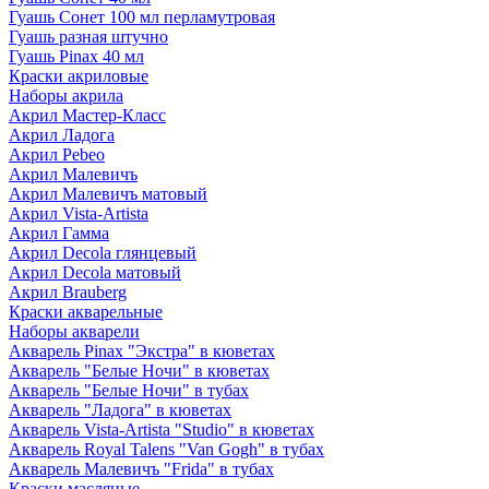
Гуашь Сонет 100 мл перламутровая
Гуашь разная штучно
Гуашь Pinax 40 мл
Краски акриловые
Наборы акрила
Акрил Мастер-Класс
Акрил Ладога
Акрил Pebeo
Акрил Малевичъ
Акрил Малевичъ матовый
Акрил Vista-Artista
Акрил Гамма
Акрил Decola глянцевый
Акрил Decola матовый
Акрил Brauberg
Краски акварельные
Наборы акварели
Акварель Pinax "Экстра" в кюветах
Акварель "Белые Ночи" в кюветах
Акварель "Белые Ночи" в тубах
Акварель "Ладога" в кюветах
Акварель Vista-Artista "Studio" в кюветах
Акварель Royal Talens "Van Gogh" в тубах
Акварель Малевичъ "Frida" в тубах
Краски масляные