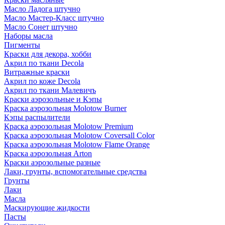
Масло Ладога штучно
Масло Мастер-Класс штучно
Масло Сонет штучно
Наборы масла
Пигменты
Краски для декора, хобби
Акрил по ткани Decola
Витражные краски
Акрил по коже Decola
Акрил по ткани Малевичъ
Краски аэрозольные и Кэпы
Краска аэрозольная Molotow Burner
Кэпы распылители
Краска аэрозольная Molotow Premium
Краска аэрозольная Molotow Coversall Color
Краска аэрозольная Molotow Flame Orange
Краска аэрозольная Arton
Краски аэрозольные разные
Лаки, грунты, вспомогательные средства
Грунты
Лаки
Масла
Маскирующие жидкости
Пасты