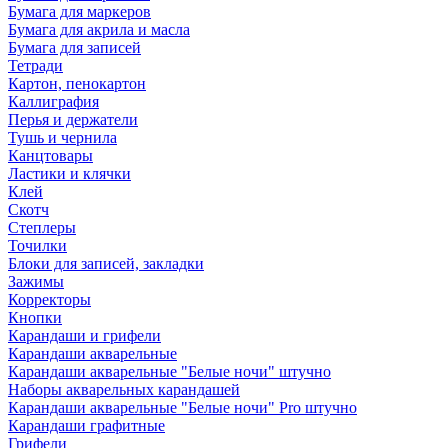
Бумага для маркеров
Бумага для акрила и масла
Бумага для записей
Тетради
Картон, пенокартон
Каллиграфия
Перья и держатели
Тушь и чернила
Канцтовары
Ластики и клячки
Клей
Скотч
Степлеры
Точилки
Блоки для записей, закладки
Зажимы
Корректоры
Кнопки
Карандаши и грифели
Карандаши акварельные
Карандаши акварельные "Белые ночи" штучно
Наборы акварельных карандашей
Карандаши акварельные "Белые ночи" Pro штучно
Карандаши графитные
Грифели