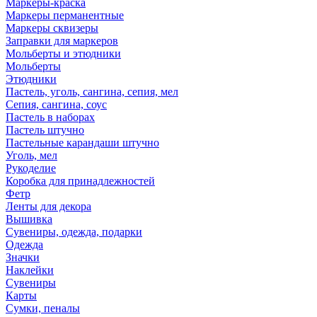
Маркеры-краска
Маркеры перманентные
Маркеры сквизеры
Заправки для маркеров
Мольберты и этюдники
Мольберты
Этюдники
Пастель, уголь, сангина, сепия, мел
Сепия, сангина, соус
Пастель в наборах
Пастель штучно
Пастельные карандаши штучно
Уголь, мел
Рукоделие
Коробка для принадлежностей
Фетр
Ленты для декора
Вышивка
Сувениры, одежда, подарки
Одежда
Значки
Наклейки
Сувениры
Карты
Сумки, пеналы