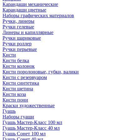
Карандаши механические
Карандаши цветные
Наборы графических материалов
Ручки, линеры
Ручки гелевые
Линеры и капиллярные
Ручки шариковые
Ручки роллер
Ручки перьевые
Кисти
Кисти белка
Кисти колонок
Кисти поролоновые, губки, валики
Кисти с резервуаром
Кисти синтетика
Кисти щетина
Кисти коза
Кисти пони
Краски художественные
Гуашь
Наборы гуаши
Гуашь Мастер-Класс 100 мл
Гуашь Мастер-Класс 40 мл
Гуашь Сонет 100 мл
Гуашь Сонет 40 мл