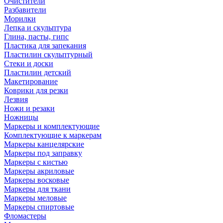
Очистители
Разбавители
Морилки
Лепка и скульптура
Глина, пасты, гипс
Пластика для запекания
Пластилин скульптурный
Стеки и доски
Пластилин детский
Макетирование
Коврики для резки
Лезвия
Ножи и резаки
Ножницы
Маркеры и комплектующие
Комплектующие к маркерам
Маркеры канцелярские
Маркеры под заправку
Маркеры с кистью
Маркеры акриловые
Маркеры восковые
Маркеры для ткани
Маркеры меловые
Маркеры спиртовые
Фломастеры