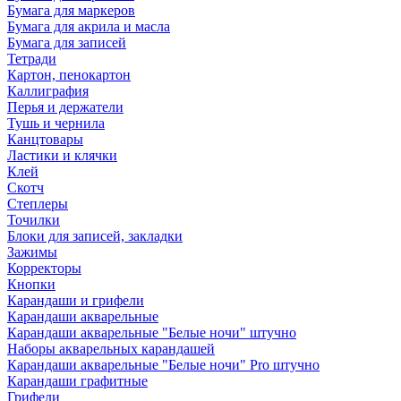
Бумага для маркеров
Бумага для акрила и масла
Бумага для записей
Тетради
Картон, пенокартон
Каллиграфия
Перья и держатели
Тушь и чернила
Канцтовары
Ластики и клячки
Клей
Скотч
Степлеры
Точилки
Блоки для записей, закладки
Зажимы
Корректоры
Кнопки
Карандаши и грифели
Карандаши акварельные
Карандаши акварельные "Белые ночи" штучно
Наборы акварельных карандашей
Карандаши акварельные "Белые ночи" Pro штучно
Карандаши графитные
Грифели