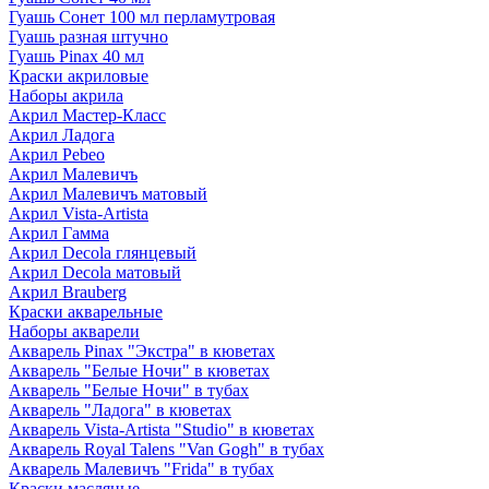
Гуашь Сонет 100 мл перламутровая
Гуашь разная штучно
Гуашь Pinax 40 мл
Краски акриловые
Наборы акрила
Акрил Мастер-Класс
Акрил Ладога
Акрил Pebeo
Акрил Малевичъ
Акрил Малевичъ матовый
Акрил Vista-Artista
Акрил Гамма
Акрил Decola глянцевый
Акрил Decola матовый
Акрил Brauberg
Краски акварельные
Наборы акварели
Акварель Pinax "Экстра" в кюветах
Акварель "Белые Ночи" в кюветах
Акварель "Белые Ночи" в тубах
Акварель "Ладога" в кюветах
Акварель Vista-Artista "Studio" в кюветах
Акварель Royal Talens "Van Gogh" в тубах
Акварель Малевичъ "Frida" в тубах
Краски масляные