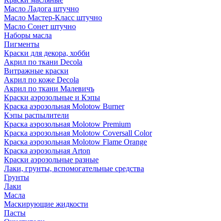
Масло Ладога штучно
Масло Мастер-Класс штучно
Масло Сонет штучно
Наборы масла
Пигменты
Краски для декора, хобби
Акрил по ткани Decola
Витражные краски
Акрил по коже Decola
Акрил по ткани Малевичъ
Краски аэрозольные и Кэпы
Краска аэрозольная Molotow Burner
Кэпы распылители
Краска аэрозольная Molotow Premium
Краска аэрозольная Molotow Coversall Color
Краска аэрозольная Molotow Flame Orange
Краска аэрозольная Arton
Краски аэрозольные разные
Лаки, грунты, вспомогательные средства
Грунты
Лаки
Масла
Маскирующие жидкости
Пасты