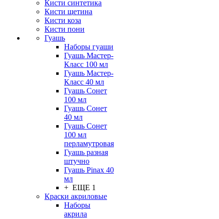
Кисти синтетика
Кисти щетина
Кисти коза
Кисти пони
Гуашь
Наборы гуаши
Гуашь Мастер-
Класс 100 мл
Гуашь Мастер-
Класс 40 мл
Гуашь Сонет
100 мл
Гуашь Сонет
40 мл
Гуашь Сонет
100 мл
перламутровая
Гуашь разная
штучно
Гуашь Pinax 40
мл
+ ЕЩЕ 1
Краски акриловые
Наборы
акрила