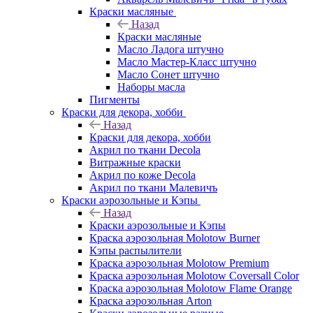
Краски масляные
Назад
Краски масляные
Масло Ладога штучно
Масло Мастер-Класс штучно
Масло Сонет штучно
Наборы масла
Пигменты
Краски для декора, хобби
Назад
Краски для декора, хобби
Акрил по ткани Decola
Витражные краски
Акрил по коже Decola
Акрил по ткани Малевичъ
Краски аэрозольные и Кэпы
Назад
Краски аэрозольные и Кэпы
Краска аэрозольная Molotow Burner
Кэпы распылители
Краска аэрозольная Molotow Premium
Краска аэрозольная Molotow Coversall Color
Краска аэрозольная Molotow Flame Orange
Краска аэрозольная Arton