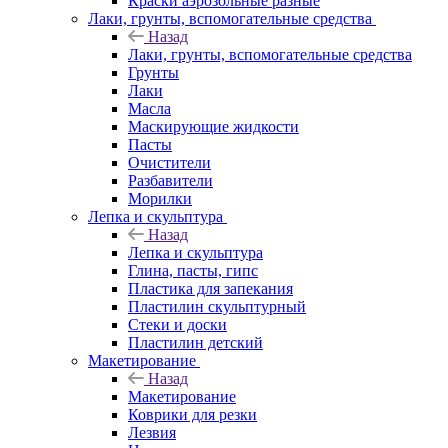
Краски аэрозольные разные
Лаки, грунты, вспомогательные средства
Назад
Лаки, грунты, вспомогательные средства
Грунты
Лаки
Масла
Маскирующие жидкости
Пасты
Очистители
Разбавители
Морилки
Лепка и скульптура
Назад
Лепка и скульптура
Глина, пасты, гипс
Пластика для запекания
Пластилин скульптурный
Стеки и доски
Пластилин детский
Макетирование
Назад
Макетирование
Коврики для резки
Лезвия