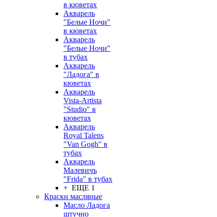
в кюветах
Акварель
"Белые Ночи"
в кюветах
Акварель
"Белые Ночи"
в тубах
Акварель
"Ладога" в
кюветах
Акварель
Vista-Artista
"Studio" в
кюветах
Акварель
Royal Talens
"Van Gogh" в
тубах
Акварель
Малевичъ
"Frida" в тубах
+ ЕЩЕ 1
Краски масляные
Масло Ладога
штучно