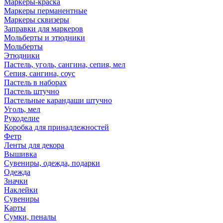
Маркеры-краска
Маркеры перманентные
Маркеры сквизеры
Заправки для маркеров
Мольберты и этюдники
Мольберты
Этюдники
Пастель, уголь, сангина, сепия, мел
Сепия, сангина, соус
Пастель в наборах
Пастель штучно
Пастельные карандаши штучно
Уголь, мел
Рукоделие
Коробка для принадлежностей
Фетр
Ленты для декора
Вышивка
Сувениры, одежда, подарки
Одежда
Значки
Наклейки
Сувениры
Карты
Сумки, пеналы