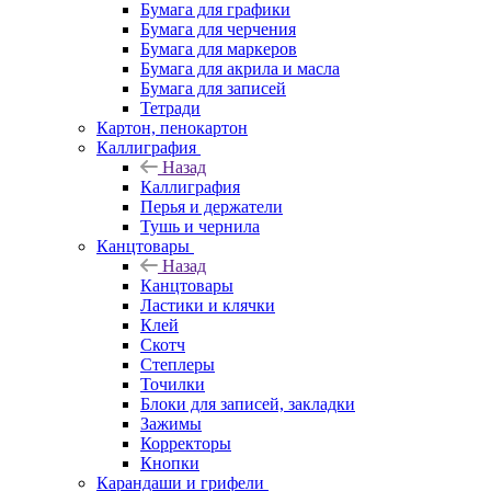
Бумага для графики
Бумага для черчения
Бумага для маркеров
Бумага для акрила и масла
Бумага для записей
Тетради
Картон, пенокартон
Каллиграфия
Назад
Каллиграфия
Перья и держатели
Тушь и чернила
Канцтовары
Назад
Канцтовары
Ластики и клячки
Клей
Скотч
Степлеры
Точилки
Блоки для записей, закладки
Зажимы
Корректоры
Кнопки
Карандаши и грифели