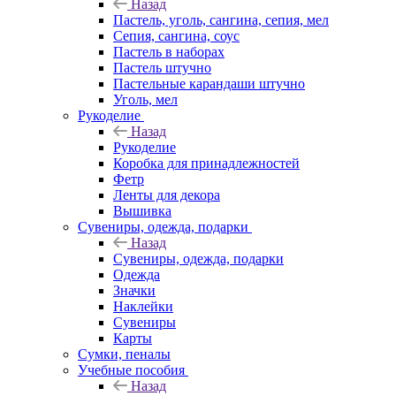
Назад
Пастель, уголь, сангина, сепия, мел
Сепия, сангина, соус
Пастель в наборах
Пастель штучно
Пастельные карандаши штучно
Уголь, мел
Рукоделие
Назад
Рукоделие
Коробка для принадлежностей
Фетр
Ленты для декора
Вышивка
Сувениры, одежда, подарки
Назад
Сувениры, одежда, подарки
Одежда
Значки
Наклейки
Сувениры
Карты
Сумки, пеналы
Учебные пособия
Назад