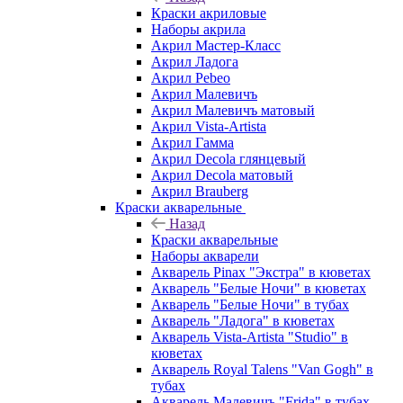
Краски акриловые
Наборы акрила
Акрил Мастер-Класс
Акрил Ладога
Акрил Pebeo
Акрил Малевичъ
Акрил Малевичъ матовый
Акрил Vista-Artista
Акрил Гамма
Акрил Decola глянцевый
Акрил Decola матовый
Акрил Brauberg
Краски акварельные
Назад
Краски акварельные
Наборы акварели
Акварель Pinax "Экстра" в кюветах
Акварель "Белые Ночи" в кюветах
Акварель "Белые Ночи" в тубах
Акварель "Ладога" в кюветах
Акварель Vista-Artista "Studio" в
кюветах
Акварель Royal Talens "Van Gogh" в
тубах
Акварель Малевичъ "Frida" в тубах