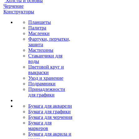
Холсты и основы
Черчение
Конструкторы
Планшеты
Палитра
Масленки
Фартуки, перчатки,
защита
Мастихины
Стаканчики для
воды
Цветовой круг и
выкраски
Уход и хранение
Подрамники
Принадлежности
для графики
Бумага для акварели
Бумага для графики
Бумага для черчения
Бумага для
маркеров
Бумага для акрила и