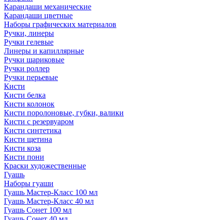
Карандаши механические
Карандаши цветные
Наборы графических материалов
Ручки, линеры
Ручки гелевые
Линеры и капиллярные
Ручки шариковые
Ручки роллер
Ручки перьевые
Кисти
Кисти белка
Кисти колонок
Кисти поролоновые, губки, валики
Кисти с резервуаром
Кисти синтетика
Кисти щетина
Кисти коза
Кисти пони
Краски художественные
Гуашь
Наборы гуаши
Гуашь Мастер-Класс 100 мл
Гуашь Мастер-Класс 40 мл
Гуашь Сонет 100 мл
Гуашь Сонет 40 мл