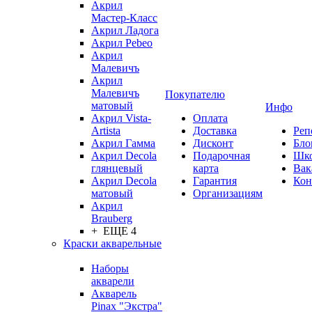
Акрил
Мастер-Класс
Акрил Ладога
Акрил Pebeo
Акрил
Малевичъ
Акрил
Малевичъ
Покупателю
матовый
Инфо
Акрил Vista-
Оплата
Artista
Доставка
Реп
Акрил Гамма
Дисконт
Бло
Акрил Decola
Подарочная
Шк
глянцевый
карта
Вак
Акрил Decola
Гарантия
Кон
матовый
Организациям
Акрил
Brauberg
+ ЕЩЕ 4
Краски акварельные
Наборы
акварели
Акварель
Pinax "Экстра"