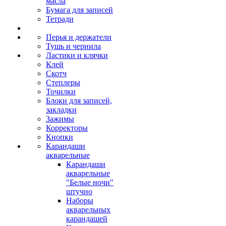
масла
Бумага для записей
Тетради
Перья и держатели
Тушь и чернила
Ластики и клячки
Клей
Скотч
Степлеры
Точилки
Блоки для записей,
закладки
Зажимы
Корректоры
Кнопки
Карандаши
акварельные
Карандаши
акварельные
"Белые ночи"
штучно
Наборы
акварельных
карандашей