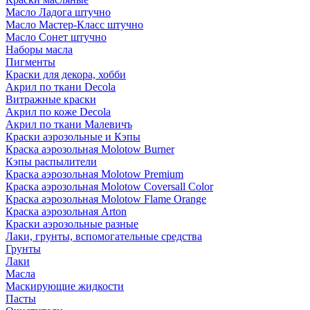
Масло Ладога штучно
Масло Мастер-Класс штучно
Масло Сонет штучно
Наборы масла
Пигменты
Краски для декора, хобби
Акрил по ткани Decola
Витражные краски
Акрил по коже Decola
Акрил по ткани Малевичъ
Краски аэрозольные и Кэпы
Краска аэрозольная Molotow Burner
Кэпы распылители
Краска аэрозольная Molotow Premium
Краска аэрозольная Molotow Coversall Color
Краска аэрозольная Molotow Flame Orange
Краска аэрозольная Arton
Краски аэрозольные разные
Лаки, грунты, вспомогательные средства
Грунты
Лаки
Масла
Маскирующие жидкости
Пасты