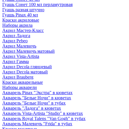
Гуашь Сонет 100 мл перламутровая
Гуашь разная штучно
Гуашь Pinax 40 мл
Краски акриловые
Наборы акрила
Акрил Мастер-Класс
Акрил Ладога
Акрил Pebeo
Акрил Малевичъ
Акрил Малевичъ матовый
Акрил Vista-Artista
Акрил Гамма
Акрил Decola глянцевый
Акрил Decola матовый
Акрил Brauberg
Краски акварельные
Наборы акварели
Акварель Pinax "Экстра" в кюветах
Акварель "Белые Ночи" в кюветах
Акварель "Белые Ночи" в тубах
Акварель "Ладога" в кюветах
Акварель Vista-Artista "Studio" в кюветах
Акварель Royal Talens "Van Gogh" в тубах
Акварель Малевичъ "Frida" в тубах
Краски масляные