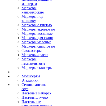
маркерам
Маркеры
канцелярские
Маркеры под
заправку
Маркеры с кистью
Маркеры акриловые
Маркеры восковые
Маркеры для ткани
Маркеры меловые
Маркеры спиртовые
Фломастеры
Маркеры-краска
Маркеры
перманентные
Маркеры сквизеры
Мольберты
Этюдники
Сепия, сангина,
соус
Пастель в наборах
Пастель штучно
Пастельные
карандаши штучно