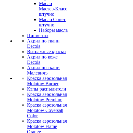
Масло
Мастер-Класс
штучно
Масло Сонет
штучно
Наборы масла
Пигменты
Акрил по ткани
Decola
Витражные краски
Акрил по коже
Decola
Акрил по ткани
Малевичъ
Краска аэрозольная
Molotow Burner
Кэпы распылители
Краска аэрозольная
Molotow Premium
Краска аэрозольная
Molotow Coversall
Color
Краска аэрозольная
Molotow Flame
Orange