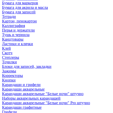
Бумага для маркеров
Бумага для акрила и масла
Бумага для записей
Тетради
Картон, пенокартон
Каллиграфия
Перья и держатели
Тушь и чернила
Канцтовары
Ластики и клячки
Клей
Скотч
Степлеры
Точилки
Блоки для записей, закладки
Зажимы
Корректоры
Кнопки
Карандаши и грифели
Карандаши акварельные
Карандаши акварельные "Белые ночи" штучно
Наборы акварельных карандашей
Карандаши акварельные "Белые ночи" Pro штучно
Карандаши графитные
Грифели