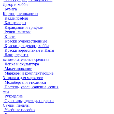
Декор и хобби
Бумага
Картон, пенокартон
Каллиграфия
Канцтовары
Карандаши и грифели
Ручки, линеры
Кисти
Краски художественные
Краски для декора, хобби
Краски аэрозольные и Кэпы
Лаки, грунты,
вспомогательные средства
Лепка и скульптура
Макетирование
Маркеры и комплектующие
Заправки для маркеров
Мольберты и этюдники
Пастель, уголь, сангина, сепия,
мел
Рукоделие
Сувениры, одежда, подарки
Сумки, пеналы
Учебные пособия