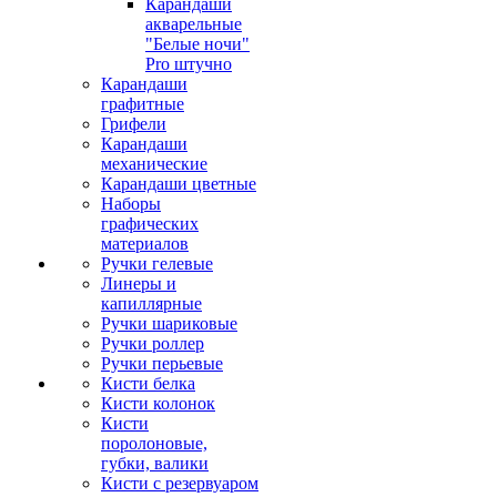
Карандаши
акварельные
"Белые ночи"
Pro штучно
Карандаши
графитные
Грифели
Карандаши
механические
Карандаши цветные
Наборы
графических
материалов
Ручки гелевые
Линеры и
капиллярные
Ручки шариковые
Ручки роллер
Ручки перьевые
Кисти белка
Кисти колонок
Кисти
поролоновые,
губки, валики
Кисти с резервуаром