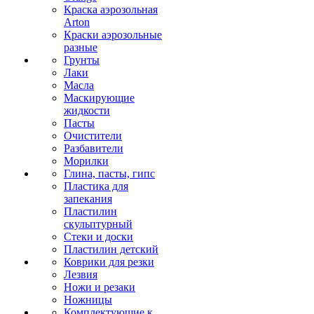
Краска аэрозольная
Arton
Краски аэрозольные
разные
Грунты
Лаки
Масла
Маскирующие
жидкости
Пасты
Очистители
Разбавители
Морилки
Глина, пасты, гипс
Пластика для
запекания
Пластилин
скульптурный
Стеки и доски
Пластилин детский
Коврики для резки
Лезвия
Ножи и резаки
Ножницы
Комплектующие к