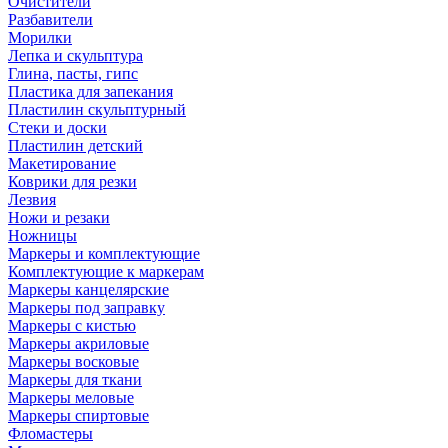
Очистители
Разбавители
Морилки
Лепка и скульптура
Глина, пасты, гипс
Пластика для запекания
Пластилин скульптурный
Стеки и доски
Пластилин детский
Макетирование
Коврики для резки
Лезвия
Ножи и резаки
Ножницы
Маркеры и комплектующие
Комплектующие к маркерам
Маркеры канцелярские
Маркеры под заправку
Маркеры с кистью
Маркеры акриловые
Маркеры восковые
Маркеры для ткани
Маркеры меловые
Маркеры спиртовые
Фломастеры