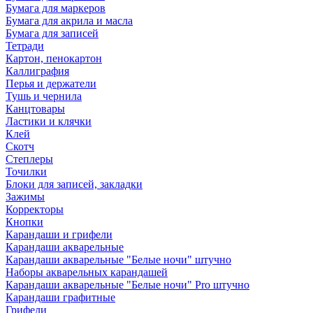
Бумага для маркеров
Бумага для акрила и масла
Бумага для записей
Тетради
Картон, пенокартон
Каллиграфия
Перья и держатели
Тушь и чернила
Канцтовары
Ластики и клячки
Клей
Скотч
Степлеры
Точилки
Блоки для записей, закладки
Зажимы
Корректоры
Кнопки
Карандаши и грифели
Карандаши акварельные
Карандаши акварельные "Белые ночи" штучно
Наборы акварельных карандашей
Карандаши акварельные "Белые ночи" Pro штучно
Карандаши графитные
Грифели