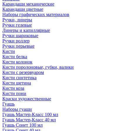
Карандаши механические
Карандаши цветные
Наборы графических материалов
Ручки, линеры
Ручки гелевые
Линеры и капиллярные
Ручки шариковые
Ручки роллер
Ручки перьевые
Кисти
Кисти белка
Кисти колонок
Кисти поролоновые, губки, валики
Кисти с резервуаром
Кисти синтетика
Кисти щетина
Кисти коза
Кисти пони
Краски художественные
Гуашь
Наборы гуаши
Гуашь Мастер-Класс 100 мл
Гуашь Мастер-Класс 40 мл
Гуашь Сонет 100 мл
Гуашь Сонет 40 мл