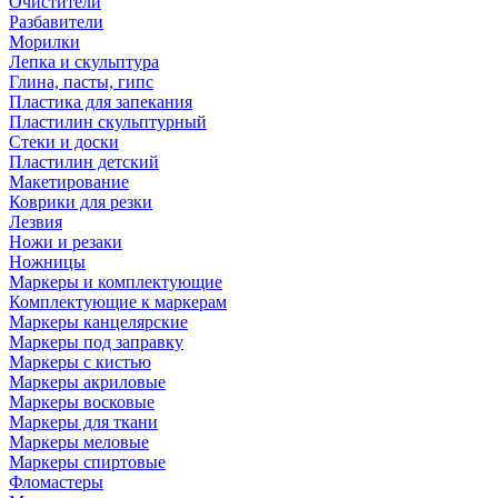
Очистители
Разбавители
Морилки
Лепка и скульптура
Глина, пасты, гипс
Пластика для запекания
Пластилин скульптурный
Стеки и доски
Пластилин детский
Макетирование
Коврики для резки
Лезвия
Ножи и резаки
Ножницы
Маркеры и комплектующие
Комплектующие к маркерам
Маркеры канцелярские
Маркеры под заправку
Маркеры с кистью
Маркеры акриловые
Маркеры восковые
Маркеры для ткани
Маркеры меловые
Маркеры спиртовые
Фломастеры