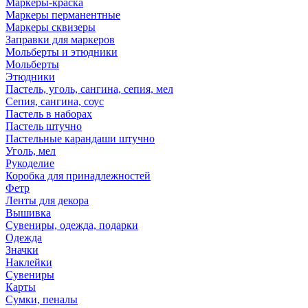
Маркеры-краска
Маркеры перманентные
Маркеры сквизеры
Заправки для маркеров
Мольберты и этюдники
Мольберты
Этюдники
Пастель, уголь, сангина, сепия, мел
Сепия, сангина, соус
Пастель в наборах
Пастель штучно
Пастельные карандаши штучно
Уголь, мел
Рукоделие
Коробка для принадлежностей
Фетр
Ленты для декора
Вышивка
Сувениры, одежда, подарки
Одежда
Значки
Наклейки
Сувениры
Карты
Сумки, пеналы