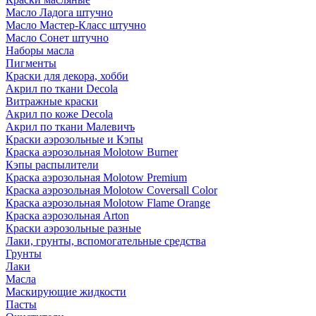
Масло Ладога штучно
Масло Мастер-Класс штучно
Масло Сонет штучно
Наборы масла
Пигменты
Краски для декора, хобби
Акрил по ткани Decola
Витражные краски
Акрил по коже Decola
Акрил по ткани Малевичъ
Краски аэрозольные и Кэпы
Краска аэрозольная Molotow Burner
Кэпы распылители
Краска аэрозольная Molotow Premium
Краска аэрозольная Molotow Coversall Color
Краска аэрозольная Molotow Flame Orange
Краска аэрозольная Arton
Краски аэрозольные разные
Лаки, грунты, вспомогательные средства
Грунты
Лаки
Масла
Маскирующие жидкости
Пасты