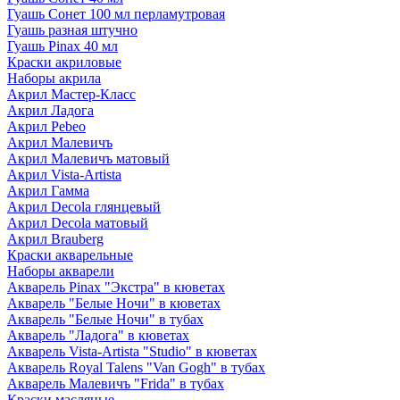
Гуашь Сонет 100 мл перламутровая
Гуашь разная штучно
Гуашь Pinax 40 мл
Краски акриловые
Наборы акрила
Акрил Мастер-Класс
Акрил Ладога
Акрил Pebeo
Акрил Малевичъ
Акрил Малевичъ матовый
Акрил Vista-Artista
Акрил Гамма
Акрил Decola глянцевый
Акрил Decola матовый
Акрил Brauberg
Краски акварельные
Наборы акварели
Акварель Pinax "Экстра" в кюветах
Акварель "Белые Ночи" в кюветах
Акварель "Белые Ночи" в тубах
Акварель "Ладога" в кюветах
Акварель Vista-Artista "Studio" в кюветах
Акварель Royal Talens "Van Gogh" в тубах
Акварель Малевичъ "Frida" в тубах
Краски масляные