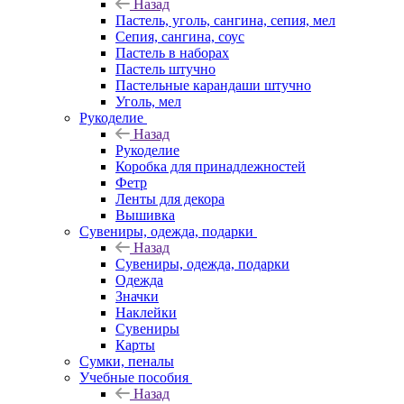
Назад
Пастель, уголь, сангина, сепия, мел
Сепия, сангина, соус
Пастель в наборах
Пастель штучно
Пастельные карандаши штучно
Уголь, мел
Рукоделие
Назад
Рукоделие
Коробка для принадлежностей
Фетр
Ленты для декора
Вышивка
Сувениры, одежда, подарки
Назад
Сувениры, одежда, подарки
Одежда
Значки
Наклейки
Сувениры
Карты
Сумки, пеналы
Учебные пособия
Назад