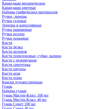
Карандаши механические
Карандаши цветные
Наборы графических материалов
Ручки, линеры
Ручки гелевые
Линеры и капиллярные
Ручки шариковые
Ручки роллер
Ручки перьевые
Кисти
Кисти белка
Кисти колонок
Кисти поролоновые, губки, валики
Кисти с резервуаром
Кисти синтетика
Кисти щетина
Кисти коза
Кисти пони
Краски художественные
Гуашь
Наборы гуаши
Гуашь Мастер-Класс 100 мл
Гуашь Мастер-Класс 40 мл
Гуашь Сонет 100 мл
Гуашь Сонет 40 мл