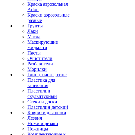
Краска аэрозольная
Arton
Краски аэрозольные
разные
Грунты
Лаки
Масла
Маскирующие
жидкости
Пасты
Очистители
Разбавители
Морилки
Глина, пасты, гипс
Пластика для
запекания
Пластилин
скульптурный
Стеки и доски
Пластилин детский
Коврики для резки
Лезвия
Ножи и резаки
Ножницы
Комплектующие к