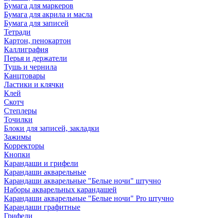
Бумага для маркеров
Бумага для акрила и масла
Бумага для записей
Тетради
Картон, пенокартон
Каллиграфия
Перья и держатели
Тушь и чернила
Канцтовары
Ластики и клячки
Клей
Скотч
Степлеры
Точилки
Блоки для записей, закладки
Зажимы
Корректоры
Кнопки
Карандаши и грифели
Карандаши акварельные
Карандаши акварельные "Белые ночи" штучно
Наборы акварельных карандашей
Карандаши акварельные "Белые ночи" Pro штучно
Карандаши графитные
Грифели