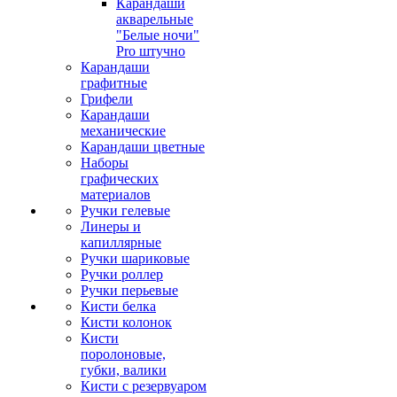
Карандаши
акварельные
"Белые ночи"
Pro штучно
Карандаши
графитные
Грифели
Карандаши
механические
Карандаши цветные
Наборы
графических
материалов
Ручки гелевые
Линеры и
капиллярные
Ручки шариковые
Ручки роллер
Ручки перьевые
Кисти белка
Кисти колонок
Кисти
поролоновые,
губки, валики
Кисти с резервуаром