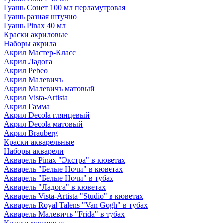
Гуашь Сонет 100 мл перламутровая
Гуашь разная штучно
Гуашь Pinax 40 мл
Краски акриловые
Наборы акрила
Акрил Мастер-Класс
Акрил Ладога
Акрил Pebeo
Акрил Малевичъ
Акрил Малевичъ матовый
Акрил Vista-Artista
Акрил Гамма
Акрил Decola глянцевый
Акрил Decola матовый
Акрил Brauberg
Краски акварельные
Наборы акварели
Акварель Pinax "Экстра" в кюветах
Акварель "Белые Ночи" в кюветах
Акварель "Белые Ночи" в тубах
Акварель "Ладога" в кюветах
Акварель Vista-Artista "Studio" в кюветах
Акварель Royal Talens "Van Gogh" в тубах
Акварель Малевичъ "Frida" в тубах
Краски масляные