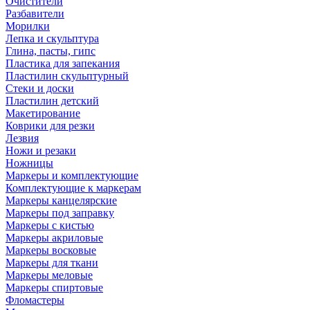
Очистители
Разбавители
Морилки
Лепка и скульптура
Глина, пасты, гипс
Пластика для запекания
Пластилин скульптурный
Стеки и доски
Пластилин детский
Макетирование
Коврики для резки
Лезвия
Ножи и резаки
Ножницы
Маркеры и комплектующие
Комплектующие к маркерам
Маркеры канцелярские
Маркеры под заправку
Маркеры с кистью
Маркеры акриловые
Маркеры восковые
Маркеры для ткани
Маркеры меловые
Маркеры спиртовые
Фломастеры