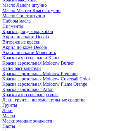
Масло Ладога штучно
Масло Мастер-Класс штучно
Масло Сонет штучно
Наборы масла
Пигменты
Краски для декора, хобби
Акрил по ткани Decola
Витражные краски
Акрил по коже Decola
Акрил по ткани Малевичъ
Краски аэрозольные и Кэпы
Краска аэрозольная Molotow Burner
Кэпы распылители
Краска аэрозольная Molotow Premium
Краска аэрозольная Molotow Coversall Color
Краска аэрозольная Molotow Flame Orange
Краска аэрозольная Arton
Краски аэрозольные разные
Лаки, грунты, вспомогательные средства
Грунты
Лаки
Масла
Маскирующие жидкости
Пасты