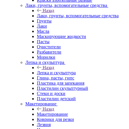
Краски аэрозольные разные
Лаки, грунты, вспомогательные средства
Назад
Лаки, грунты, вспомогательные средства
Грунты
Лаки
Масла
Маскирующие жидкости
Пасты
Очистители
Разбавители
Морилки
Лепка и скульптура
Назад
Лепка и скульптура
Глина, пасты, гипс
Пластика для запекания
Пластилин скульптурный
Стеки и доски
Пластилин детский
Макетирование
Назад
Макетирование
Коврики для резки
Лезвия