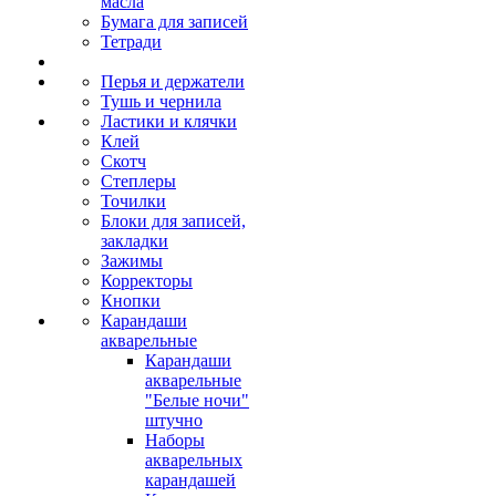
масла
Бумага для записей
Тетради
Перья и держатели
Тушь и чернила
Ластики и клячки
Клей
Скотч
Степлеры
Точилки
Блоки для записей,
закладки
Зажимы
Корректоры
Кнопки
Карандаши
акварельные
Карандаши
акварельные
"Белые ночи"
штучно
Наборы
акварельных
карандашей