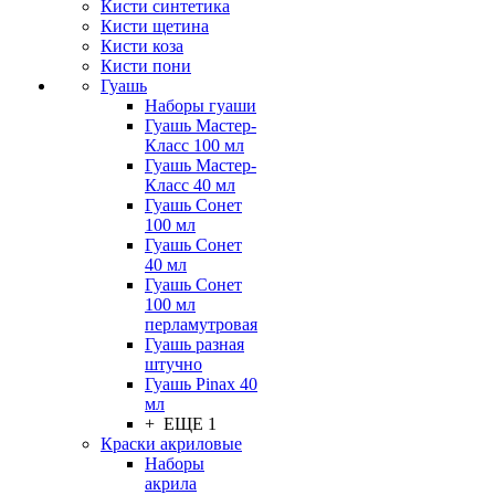
Кисти синтетика
Кисти щетина
Кисти коза
Кисти пони
Гуашь
Наборы гуаши
Гуашь Мастер-
Класс 100 мл
Гуашь Мастер-
Класс 40 мл
Гуашь Сонет
100 мл
Гуашь Сонет
40 мл
Гуашь Сонет
100 мл
перламутровая
Гуашь разная
штучно
Гуашь Pinax 40
мл
+ ЕЩЕ 1
Краски акриловые
Наборы
акрила