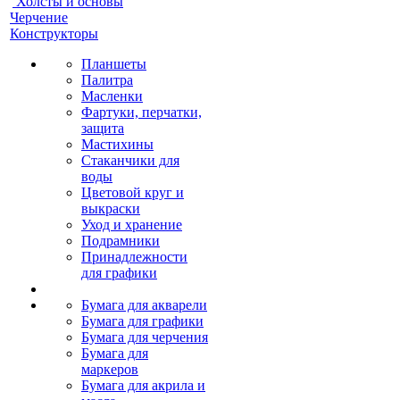
Холсты и основы
Черчение
Конструкторы
Планшеты
Палитра
Масленки
Фартуки, перчатки,
защита
Мастихины
Стаканчики для
воды
Цветовой круг и
выкраски
Уход и хранение
Подрамники
Принадлежности
для графики
Бумага для акварели
Бумага для графики
Бумага для черчения
Бумага для
маркеров
Бумага для акрила и