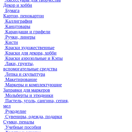
Декор и хобби
Бумага
Картон, пенокартон
Каллиграфия
Канцтовары
Карандаши и грифели
Ручки, линеры
Кисти
Краски художественные
Краски для декора, хобби
Краски аэрозольные и Кэпы
Лаки, грунты,
вспомогательные средства
Лепка и скульптура
Макетирование
Маркеры и комплектующие
Заправки для маркеров
Мольберты и этюдники
Пастель, уголь, сангина, сепия,
мел
Рукоделие
Сувениры, одежда, подарки
Сумки, пеналы
Учебные пособия