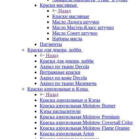
Краски масляные
Назад
Краски масляные
Масло Ладога штучно
Масло Мастер-Класс штучно
Масло Сонет штучно
Наборы масла
Пигменты
Краски для декора, хобби
Назад
Краски для декора, хобби
Акрил по ткани Decola
Витражные краски
Акрил по коже Decola
Акрил по ткани Малевичъ
Краски аэрозольные и Кэпы
Назад
Краски аэрозольные и Кэпы
Краска аэрозольная Molotow Burner
Кэпы распылители
Краска аэрозольная Molotow Premium
Краска аэрозольная Molotow Coversall Color
Краска аэрозольная Molotow Flame Orange
Краска аэрозольная Arton