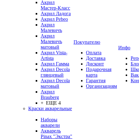
Акрил
Мастер-Класс
Акрил Ладога
Акрил Pebeo
Акрил
Малевичъ
Акрил
Малевичъ
Покупателю
матовый
Инфо
Акрил Vista-
Оплата
Artista
Доставка
Реп
Акрил Гамма
Дисконт
Бло
Акрил Decola
Подарочная
Шк
глянцевый
карта
Вак
Акрил Decola
Гарантия
Кон
матовый
Организациям
Акрил
Brauberg
+ ЕЩЕ 4
Краски акварельные
Наборы
акварели
Акварель
Pinax "Экстра"