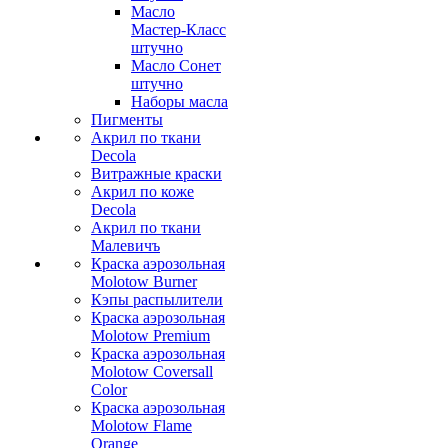
Масло
Мастер-Класс
штучно
Масло Сонет
штучно
Наборы масла
Пигменты
Акрил по ткани
Decola
Витражные краски
Акрил по коже
Decola
Акрил по ткани
Малевичъ
Краска аэрозольная
Molotow Burner
Кэпы распылители
Краска аэрозольная
Molotow Premium
Краска аэрозольная
Molotow Coversall
Color
Краска аэрозольная
Molotow Flame
Orange