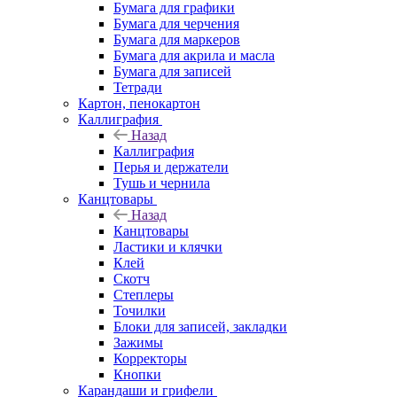
Бумага для графики
Бумага для черчения
Бумага для маркеров
Бумага для акрила и масла
Бумага для записей
Тетради
Картон, пенокартон
Каллиграфия
Назад
Каллиграфия
Перья и держатели
Тушь и чернила
Канцтовары
Назад
Канцтовары
Ластики и клячки
Клей
Скотч
Степлеры
Точилки
Блоки для записей, закладки
Зажимы
Корректоры
Кнопки
Карандаши и грифели