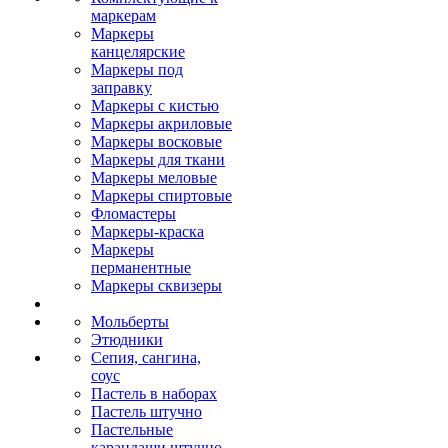
маркерам
Маркеры
канцелярские
Маркеры под
заправку
Маркеры с кистью
Маркеры акриловые
Маркеры восковые
Маркеры для ткани
Маркеры меловые
Маркеры спиртовые
Фломастеры
Маркеры-краска
Маркеры
перманентные
Маркеры сквизеры
Мольберты
Этюдники
Сепия, сангина,
соус
Пастель в наборах
Пастель штучно
Пастельные
карандаши штучно