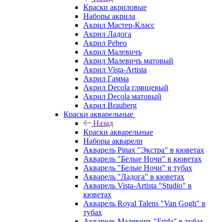
Краски акриловые
Наборы акрила
Акрил Мастер-Класс
Акрил Ладога
Акрил Pebeo
Акрил Малевичъ
Акрил Малевичъ матовый
Акрил Vista-Artista
Акрил Гамма
Акрил Decola глянцевый
Акрил Decola матовый
Акрил Brauberg
Краски акварельные
Назад
Краски акварельные
Наборы акварели
Акварель Pinax "Экстра" в кюветах
Акварель "Белые Ночи" в кюветах
Акварель "Белые Ночи" в тубах
Акварель "Ладога" в кюветах
Акварель Vista-Artista "Studio" в
кюветах
Акварель Royal Talens "Van Gogh" в
тубах
Акварель Малевичъ "Frida" в тубах