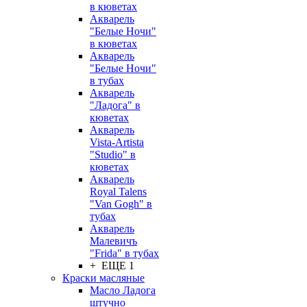
в кюветах
Акварель
"Белые Ночи"
в кюветах
Акварель
"Белые Ночи"
в тубах
Акварель
"Ладога" в
кюветах
Акварель
Vista-Artista
"Studio" в
кюветах
Акварель
Royal Talens
"Van Gogh" в
тубах
Акварель
Малевичъ
"Frida" в тубах
+ ЕЩЕ 1
Краски масляные
Масло Ладога
штучно