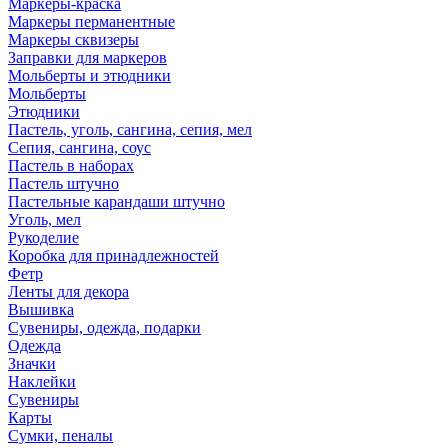
Маркеры-краска
Маркеры перманентные
Маркеры сквизеры
Заправки для маркеров
Мольберты и этюдники
Мольберты
Этюдники
Пастель, уголь, сангина, сепия, мел
Сепия, сангина, соус
Пастель в наборах
Пастель штучно
Пастельные карандаши штучно
Уголь, мел
Рукоделие
Коробка для принадлежностей
Фетр
Ленты для декора
Вышивка
Сувениры, одежда, подарки
Одежда
Значки
Наклейки
Сувениры
Карты
Сумки, пеналы