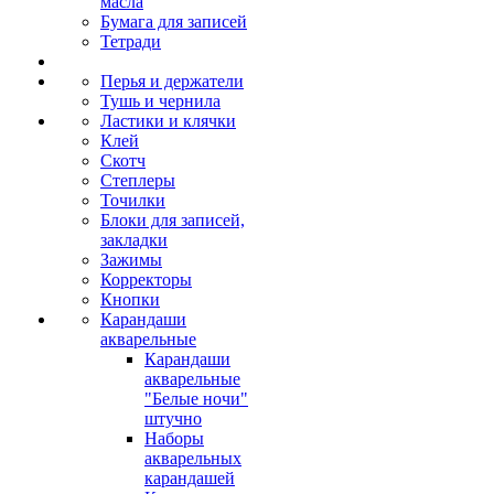
масла
Бумага для записей
Тетради
Перья и держатели
Тушь и чернила
Ластики и клячки
Клей
Скотч
Степлеры
Точилки
Блоки для записей,
закладки
Зажимы
Корректоры
Кнопки
Карандаши
акварельные
Карандаши
акварельные
"Белые ночи"
штучно
Наборы
акварельных
карандашей