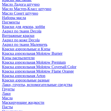
Масло Ладога штучно
Масло Мастер-Класс штучно
Масло Сонет штучно
Наборы масла
Пигменты
Краски для декора, хобби
Акрил по ткани Decola
Витражные краски
Акрил по коже Decola
Акрил по ткани Малевичъ
Краски аэрозольные и Кэпы
Краска аэрозольная Molotow Burner
Кэпы распылители
Краска аэрозольная Molotow Premium
Краска аэрозольная Molotow Coversall Color
Краска аэрозольная Molotow Flame Orange
Краска аэрозольная Arton
Краски аэрозольные разные
Лаки, грунты, вспомогательные средства
Грунты
Лаки
Масла
Маскирующие жидкости
Пасты