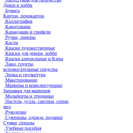
Декор и хобби
Бумага
Картон, пенокартон
Каллиграфия
Канцтовары
Карандаши и грифели
Ручки, линеры
Кисти
Краски художественные
Краски для декора, хобби
Краски аэрозольные и Кэпы
Лаки, грунты,
вспомогательные средства
Лепка и скульптура
Макетирование
Маркеры и комплектующие
Заправки для маркеров
Мольберты и этюдники
Пастель, уголь, сангина, сепия,
мел
Рукоделие
Сувениры, одежда, подарки
Сумки, пеналы
Учебные пособия