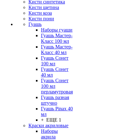
Кисти синтетика
Кисти щетина
Кисти коза
Кисти пони
Гуашь
Наборы гуаши
Гуашь Мастер-
Класс 100 мл
Гуашь Мастер-
Класс 40 мл
Гуашь Сонет
100 мл
Гуашь Сонет
40 мл
Гуашь Сонет
100 мл
перламутровая
Гуашь разная
штучно
Гуашь Pinax 40
мл
+ ЕЩЕ 1
Краски акриловые
Наборы
акрила