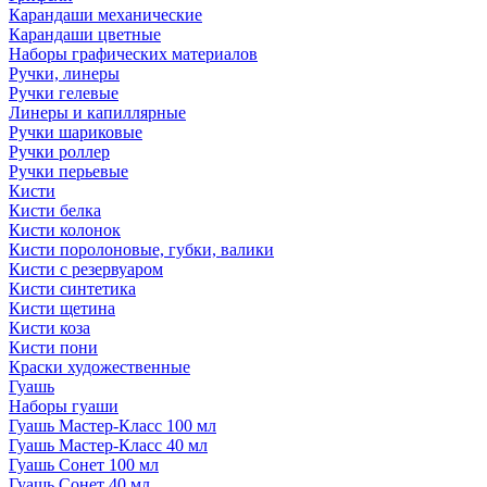
Карандаши механические
Карандаши цветные
Наборы графических материалов
Ручки, линеры
Ручки гелевые
Линеры и капиллярные
Ручки шариковые
Ручки роллер
Ручки перьевые
Кисти
Кисти белка
Кисти колонок
Кисти поролоновые, губки, валики
Кисти с резервуаром
Кисти синтетика
Кисти щетина
Кисти коза
Кисти пони
Краски художественные
Гуашь
Наборы гуаши
Гуашь Мастер-Класс 100 мл
Гуашь Мастер-Класс 40 мл
Гуашь Сонет 100 мл
Гуашь Сонет 40 мл