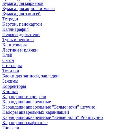
Бумага для маркеров
Бумага для акрила и масла
Бумага для записей
Тетради
Картон, пенокартон
Каллиграфия
Перья и держатели
Тушь и чернила
Канцтовары
Ластики и клячки
Клей
Скотч
Степлеры
Точилки
Блоки для записей, закладки
Зажимы
Корректоры
Кнопки
Карандаши и грифели
Карандаши акварельные
Карандаши акварельные "Белые ночи" штучно
Наборы акварельных карандашей
Карандаши акварельные "Белые ночи" Pro штучно
Карандаши графитные
Грифели