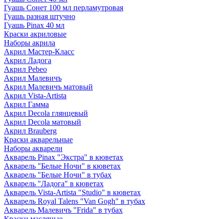
Гуашь Сонет 100 мл перламутровая
Гуашь разная штучно
Гуашь Pinax 40 мл
Краски акриловые
Наборы акрила
Акрил Мастер-Класс
Акрил Ладога
Акрил Pebeo
Акрил Малевичъ
Акрил Малевичъ матовый
Акрил Vista-Artista
Акрил Гамма
Акрил Decola глянцевый
Акрил Decola матовый
Акрил Brauberg
Краски акварельные
Наборы акварели
Акварель Pinax "Экстра" в кюветах
Акварель "Белые Ночи" в кюветах
Акварель "Белые Ночи" в тубах
Акварель "Ладога" в кюветах
Акварель Vista-Artista "Studio" в кюветах
Акварель Royal Talens "Van Gogh" в тубах
Акварель Малевичъ "Frida" в тубах
Краски масляные