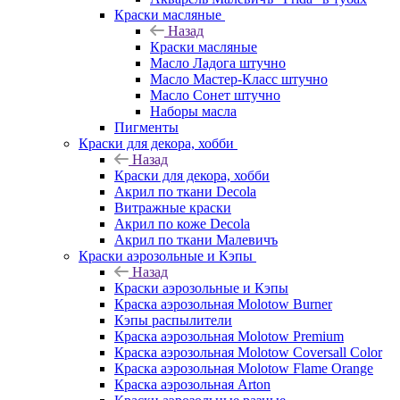
Краски масляные
Назад
Краски масляные
Масло Ладога штучно
Масло Мастер-Класс штучно
Масло Сонет штучно
Наборы масла
Пигменты
Краски для декора, хобби
Назад
Краски для декора, хобби
Акрил по ткани Decola
Витражные краски
Акрил по коже Decola
Акрил по ткани Малевичъ
Краски аэрозольные и Кэпы
Назад
Краски аэрозольные и Кэпы
Краска аэрозольная Molotow Burner
Кэпы распылители
Краска аэрозольная Molotow Premium
Краска аэрозольная Molotow Coversall Color
Краска аэрозольная Molotow Flame Orange
Краска аэрозольная Arton