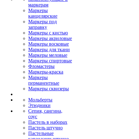
маркерам
Маркеры
канцелярские
Маркеры под
заправку
Маркеры с кистью
Маркеры акриловые
Маркеры восковые
Маркеры для ткани
Маркеры меловые
Маркеры спиртовые
Фломастеры
Маркеры-краска
Маркеры
перманентные
Маркеры сквизеры
Мольберты
Этюдники
Сепия, сангина,
соус
Пастель в наборах
Пастель штучно
Пастельные
карандаши штучно