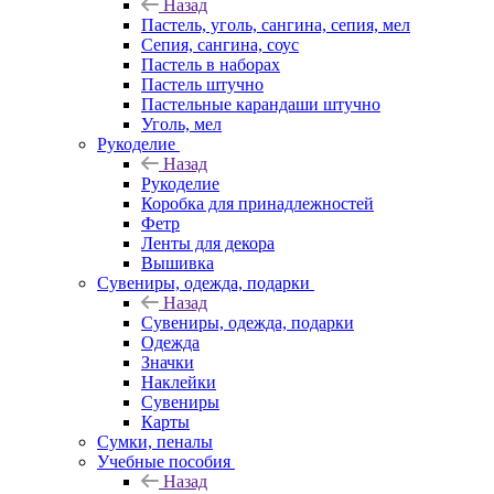
Назад
Пастель, уголь, сангина, сепия, мел
Сепия, сангина, соус
Пастель в наборах
Пастель штучно
Пастельные карандаши штучно
Уголь, мел
Рукоделие
Назад
Рукоделие
Коробка для принадлежностей
Фетр
Ленты для декора
Вышивка
Сувениры, одежда, подарки
Назад
Сувениры, одежда, подарки
Одежда
Значки
Наклейки
Сувениры
Карты
Сумки, пеналы
Учебные пособия
Назад