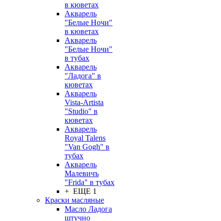
в кюветах
Акварель
"Белые Ночи"
в кюветах
Акварель
"Белые Ночи"
в тубах
Акварель
"Ладога" в
кюветах
Акварель
Vista-Artista
"Studio" в
кюветах
Акварель
Royal Talens
"Van Gogh" в
тубах
Акварель
Малевичъ
"Frida" в тубах
+ ЕЩЕ 1
Краски масляные
Масло Ладога
штучно