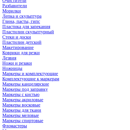
Очистители
Разбавители
Морилки
Лепка и скульптура
Глина, пасты, гипс
Пластика для запекания
Пластилин скульптурный
Стеки и доски
Пластилин детский
Макетирование
Коврики для резки
Лезвия
Ножи и резаки
Ножницы
Маркеры и комплектующие
Комплектующие к маркерам
Маркеры канцелярские
Маркеры под заправку
Маркеры с кистью
Маркеры акриловые
Маркеры восковые
Маркеры для ткани
Маркеры меловые
Маркеры спиртовые
Фломастеры