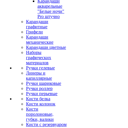
Карандаши
акварельные
"Белые ночи"
Pro штучно
Карандаши
графитные
Грифели
Карандаши
механические
Карандаши цветные
Наборы
графических
материалов
Ручки гелевые
Линеры и
капиллярные
Ручки шариковые
Ручки роллер
Ручки перьевые
Кисти белка
Кисти колонок
Кисти
поролоновые,
губки, валики
Кисти с резервуаром