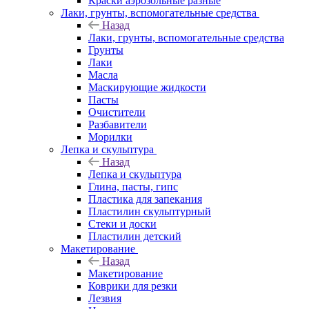
Краски аэрозольные разные
Лаки, грунты, вспомогательные средства
Назад
Лаки, грунты, вспомогательные средства
Грунты
Лаки
Масла
Маскирующие жидкости
Пасты
Очистители
Разбавители
Морилки
Лепка и скульптура
Назад
Лепка и скульптура
Глина, пасты, гипс
Пластика для запекания
Пластилин скульптурный
Стеки и доски
Пластилин детский
Макетирование
Назад
Макетирование
Коврики для резки
Лезвия