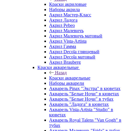
Краски акриловые
Наборы акрила
Акрил Мастер-Класс
Акрил Ладога
Акрил Pebeo
Акрил Малевичъ
Акрил Малевичъ матовый
Акрил Vista-Artista
Акрил Гамма
Акрил Decola глянцевый
Акрил Decola матовый
Акрил Brauberg
Краски акварельные
Назад
Краски акварельные
Наборы акварели
Акварель Pinax "Экстра" в кюветах
Акварель "Белые Ночи" в кюветах
Акварель "Белые Ночи" в тубах
Акварель "Ладога" в кюветах
Акварель Vista-Artista "Studio" в
кюветах
Акварель Royal Talens "Van Gogh" в
тубах
Акварель Малевичъ "Frida" в тубах