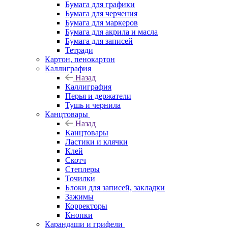
Бумага для графики
Бумага для черчения
Бумага для маркеров
Бумага для акрила и масла
Бумага для записей
Тетради
Картон, пенокартон
Каллиграфия
Назад
Каллиграфия
Перья и держатели
Тушь и чернила
Канцтовары
Назад
Канцтовары
Ластики и клячки
Клей
Скотч
Степлеры
Точилки
Блоки для записей, закладки
Зажимы
Корректоры
Кнопки
Карандаши и грифели