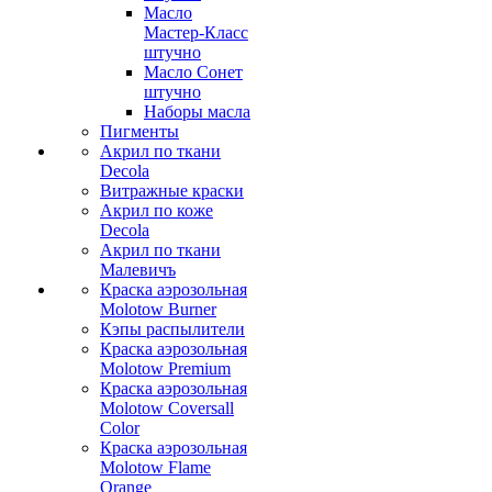
Масло
Мастер-Класс
штучно
Масло Сонет
штучно
Наборы масла
Пигменты
Акрил по ткани
Decola
Витражные краски
Акрил по коже
Decola
Акрил по ткани
Малевичъ
Краска аэрозольная
Molotow Burner
Кэпы распылители
Краска аэрозольная
Molotow Premium
Краска аэрозольная
Molotow Coversall
Color
Краска аэрозольная
Molotow Flame
Orange