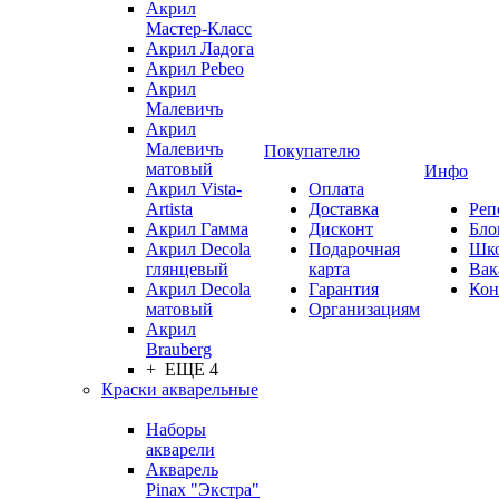
Акрил
Мастер-Класс
Акрил Ладога
Акрил Pebeo
Акрил
Малевичъ
Акрил
Малевичъ
Покупателю
матовый
Инфо
Акрил Vista-
Оплата
Artista
Доставка
Реп
Акрил Гамма
Дисконт
Бло
Акрил Decola
Подарочная
Шк
глянцевый
карта
Вак
Акрил Decola
Гарантия
Кон
матовый
Организациям
Акрил
Brauberg
+ ЕЩЕ 4
Краски акварельные
Наборы
акварели
Акварель
Pinax "Экстра"