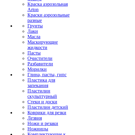
Краска аэрозольная
Arton
Краски аэрозольные
разные
Грунты
Лаки
Масла
Маскирующие
жидкости
Пасты
Очистители
Разбавители
Морилки
Глина, пасты, гипс
Пластика для
запекания
Пластилин
скульптурный
Стеки и доски
Пластилин детский
Коврики для резки
Лезвия
Ножи и резаки
Ножницы
Комплектующие к