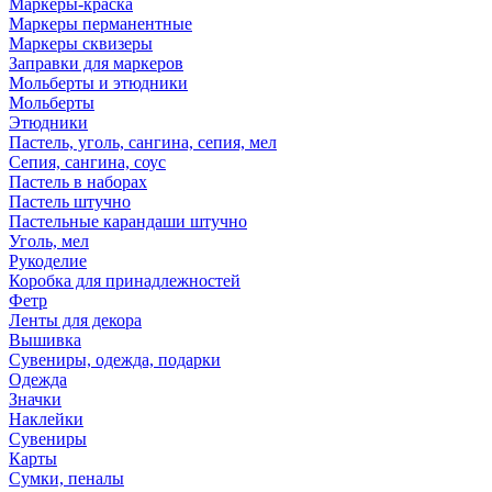
Маркеры-краска
Маркеры перманентные
Маркеры сквизеры
Заправки для маркеров
Мольберты и этюдники
Мольберты
Этюдники
Пастель, уголь, сангина, сепия, мел
Сепия, сангина, соус
Пастель в наборах
Пастель штучно
Пастельные карандаши штучно
Уголь, мел
Рукоделие
Коробка для принадлежностей
Фетр
Ленты для декора
Вышивка
Сувениры, одежда, подарки
Одежда
Значки
Наклейки
Сувениры
Карты
Сумки, пеналы