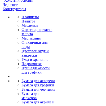
Холсты и основы
Черчение
Конструкторы
Планшеты
Палитра
Масленки
Фартуки, перчатки,
защита
Мастихины
Стаканчики для
воды
Цветовой круг и
выкраски
Уход и хранение
Подрамники
Принадлежности
для графики
Бумага для акварели
Бумага для графики
Бумага для черчения
Бумага для
маркеров
Бумага для акрила и