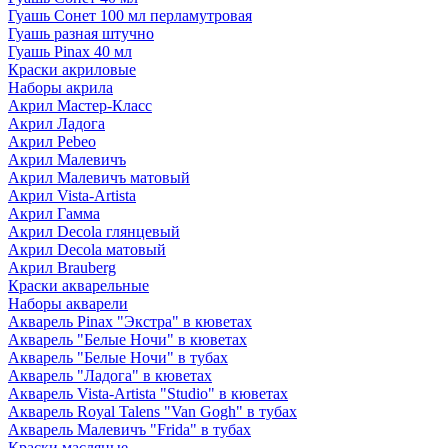
Гуашь Сонет 100 мл перламутровая
Гуашь разная штучно
Гуашь Pinax 40 мл
Краски акриловые
Наборы акрила
Акрил Мастер-Класс
Акрил Ладога
Акрил Pebeo
Акрил Малевичъ
Акрил Малевичъ матовый
Акрил Vista-Artista
Акрил Гамма
Акрил Decola глянцевый
Акрил Decola матовый
Акрил Brauberg
Краски акварельные
Наборы акварели
Акварель Pinax "Экстра" в кюветах
Акварель "Белые Ночи" в кюветах
Акварель "Белые Ночи" в тубах
Акварель "Ладога" в кюветах
Акварель Vista-Artista "Studio" в кюветах
Акварель Royal Talens "Van Gogh" в тубах
Акварель Малевичъ "Frida" в тубах
Краски масляные