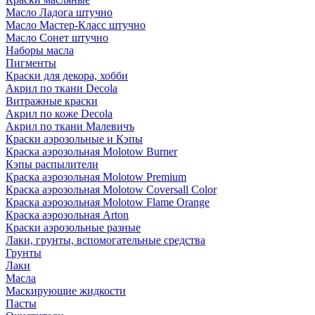
Масло Ладога штучно
Масло Мастер-Класс штучно
Масло Сонет штучно
Наборы масла
Пигменты
Краски для декора, хобби
Акрил по ткани Decola
Витражные краски
Акрил по коже Decola
Акрил по ткани Малевичъ
Краски аэрозольные и Кэпы
Краска аэрозольная Molotow Burner
Кэпы распылители
Краска аэрозольная Molotow Premium
Краска аэрозольная Molotow Coversall Color
Краска аэрозольная Molotow Flame Orange
Краска аэрозольная Arton
Краски аэрозольные разные
Лаки, грунты, вспомогательные средства
Грунты
Лаки
Масла
Маскирующие жидкости
Пасты