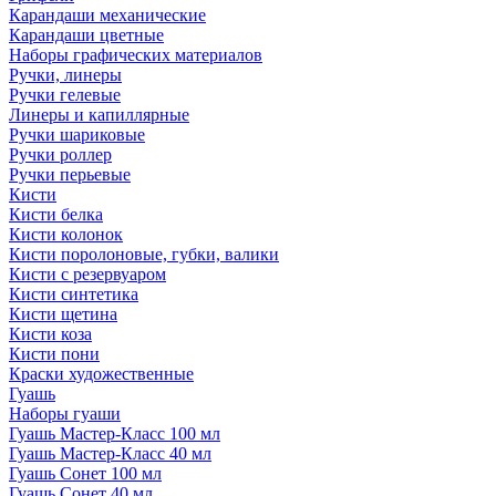
Карандаши механические
Карандаши цветные
Наборы графических материалов
Ручки, линеры
Ручки гелевые
Линеры и капиллярные
Ручки шариковые
Ручки роллер
Ручки перьевые
Кисти
Кисти белка
Кисти колонок
Кисти поролоновые, губки, валики
Кисти с резервуаром
Кисти синтетика
Кисти щетина
Кисти коза
Кисти пони
Краски художественные
Гуашь
Наборы гуаши
Гуашь Мастер-Класс 100 мл
Гуашь Мастер-Класс 40 мл
Гуашь Сонет 100 мл
Гуашь Сонет 40 мл