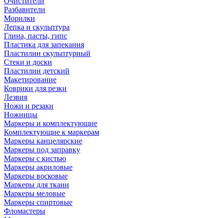
Очистители
Разбавители
Морилки
Лепка и скульптура
Глина, пасты, гипс
Пластика для запекания
Пластилин скульптурный
Стеки и доски
Пластилин детский
Макетирование
Коврики для резки
Лезвия
Ножи и резаки
Ножницы
Маркеры и комплектующие
Комплектующие к маркерам
Маркеры канцелярские
Маркеры под заправку
Маркеры с кистью
Маркеры акриловые
Маркеры восковые
Маркеры для ткани
Маркеры меловые
Маркеры спиртовые
Фломастеры