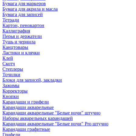
Бумага для маркеров
Бумага для акрила и масла
Бумага для записей
Тетради
Картон, пенокартон
Каллиграфия
Перья и держатели
Тушь и чернила
Канцтовары
Ластики и клячки
Клей
Скотч
Степлеры
Точилки
Блоки для записей, закладки
Зажимы
Корректоры
Кнопки
Карандаши и грифели
Карандаши акварельные
Карандаши акварельные "Белые ночи" штучно
Наборы акварельных карандашей
Карандаши акварельные "Белые ночи" Pro штучно
Карандаши графитные
Грифели