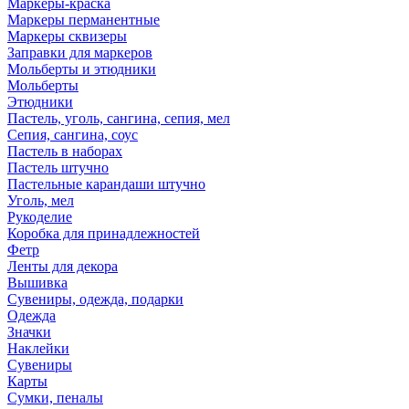
Маркеры-краска
Маркеры перманентные
Маркеры сквизеры
Заправки для маркеров
Мольберты и этюдники
Мольберты
Этюдники
Пастель, уголь, сангина, сепия, мел
Сепия, сангина, соус
Пастель в наборах
Пастель штучно
Пастельные карандаши штучно
Уголь, мел
Рукоделие
Коробка для принадлежностей
Фетр
Ленты для декора
Вышивка
Сувениры, одежда, подарки
Одежда
Значки
Наклейки
Сувениры
Карты
Сумки, пеналы