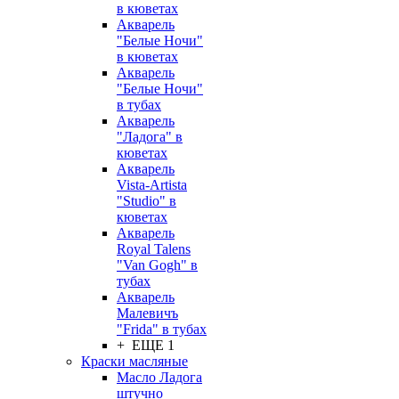
в кюветах
Акварель
"Белые Ночи"
в кюветах
Акварель
"Белые Ночи"
в тубах
Акварель
"Ладога" в
кюветах
Акварель
Vista-Artista
"Studio" в
кюветах
Акварель
Royal Talens
"Van Gogh" в
тубах
Акварель
Малевичъ
"Frida" в тубах
+ ЕЩЕ 1
Краски масляные
Масло Ладога
штучно