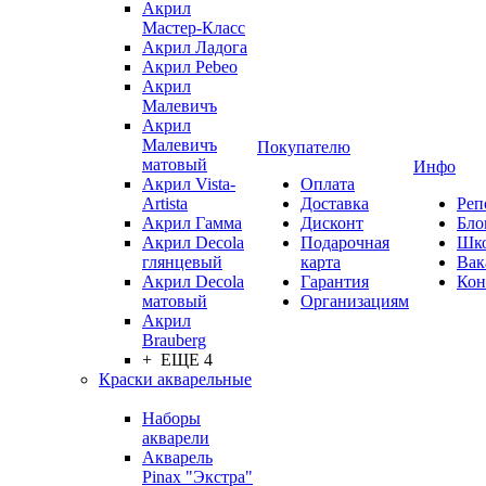
Акрил
Мастер-Класс
Акрил Ладога
Акрил Pebeo
Акрил
Малевичъ
Акрил
Малевичъ
Покупателю
матовый
Инфо
Акрил Vista-
Оплата
Artista
Доставка
Реп
Акрил Гамма
Дисконт
Бло
Акрил Decola
Подарочная
Шк
глянцевый
карта
Вак
Акрил Decola
Гарантия
Кон
матовый
Организациям
Акрил
Brauberg
+ ЕЩЕ 4
Краски акварельные
Наборы
акварели
Акварель
Pinax "Экстра"