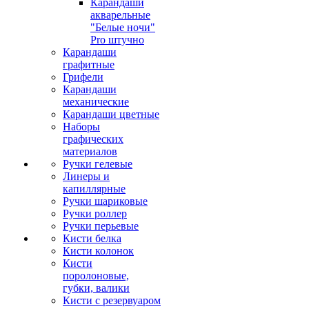
Карандаши
акварельные
"Белые ночи"
Pro штучно
Карандаши
графитные
Грифели
Карандаши
механические
Карандаши цветные
Наборы
графических
материалов
Ручки гелевые
Линеры и
капиллярные
Ручки шариковые
Ручки роллер
Ручки перьевые
Кисти белка
Кисти колонок
Кисти
поролоновые,
губки, валики
Кисти с резервуаром