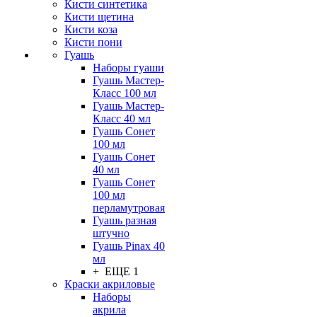
Кисти синтетика
Кисти щетина
Кисти коза
Кисти пони
Гуашь
Наборы гуаши
Гуашь Мастер-
Класс 100 мл
Гуашь Мастер-
Класс 40 мл
Гуашь Сонет
100 мл
Гуашь Сонет
40 мл
Гуашь Сонет
100 мл
перламутровая
Гуашь разная
штучно
Гуашь Pinax 40
мл
+ ЕЩЕ 1
Краски акриловые
Наборы
акрила