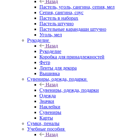
Назад
Пастель, уголь, сангина, сепия, мел
Сепия, сангина, соус
Пастель в наборах
Пастель штучно
Пастельные карандаши штучно
Уголь, мел
Рукоделие
Назад
Рукоделие
Коробка для принадлежностей
Фетр
Ленты для декора
Вышивка
Сувениры, одежда, подарки
Назад
Сувениры, одежда, подарки
Одежда
Значки
Наклейки
Сувениры
Карты
Сумки, пеналы
Учебные пособия
Назад