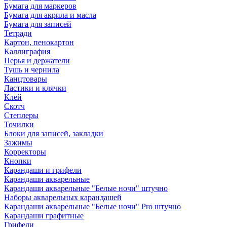
Бумага для маркеров
Бумага для акрила и масла
Бумага для записей
Тетради
Картон, пенокартон
Каллиграфия
Перья и держатели
Тушь и чернила
Канцтовары
Ластики и клячки
Клей
Скотч
Степлеры
Точилки
Блоки для записей, закладки
Зажимы
Корректоры
Кнопки
Карандаши и грифели
Карандаши акварельные
Карандаши акварельные "Белые ночи" штучно
Наборы акварельных карандашей
Карандаши акварельные "Белые ночи" Pro штучно
Карандаши графитные
Грифели