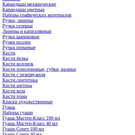
Карандаши механические
Карандаши цветные
Наборы графических материалов
Ручки, линеры
Ручки гелевые
Линеры и капиллярные
Ручки шариковые
Ручки роллер
Ручки перьевые
Кисти
Кисти белка
Кисти колонок
Кисти поролоновые, губки, валики
Кисти с резервуаром
Кисти синтетика
Кисти щетина
Кисти коза
Кисти пони
Краски художественные
Гуашь
Наборы гуаши
Гуашь Мастер-Класс 100 мл
Гуашь Мастер-Класс 40 мл
Гуашь Сонет 100 мл
Гуашь Сонет 40 мл