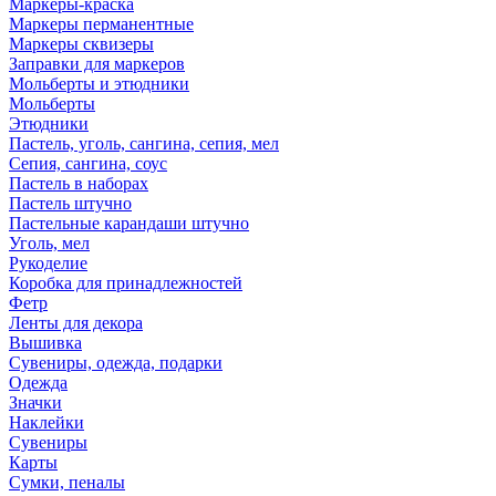
Маркеры-краска
Маркеры перманентные
Маркеры сквизеры
Заправки для маркеров
Мольберты и этюдники
Мольберты
Этюдники
Пастель, уголь, сангина, сепия, мел
Сепия, сангина, соус
Пастель в наборах
Пастель штучно
Пастельные карандаши штучно
Уголь, мел
Рукоделие
Коробка для принадлежностей
Фетр
Ленты для декора
Вышивка
Сувениры, одежда, подарки
Одежда
Значки
Наклейки
Сувениры
Карты
Сумки, пеналы