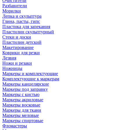
Очистители
Разбавители
Морилки
Лепка и скульптура
Глина, пасты, гипс
Пластика для запекания
Пластилин скульптурный
Стеки и доски
Пластилин детский
Макетирование
Коврики для резки
Лезвия
Ножи и резаки
Ножницы
Маркеры и комплектующие
Комплектующие к маркерам
Маркеры канцелярские
Маркеры под заправку
Маркеры с кистью
Маркеры акриловые
Маркеры восковые
Маркеры для ткани
Маркеры меловые
Маркеры спиртовые
Фломастеры