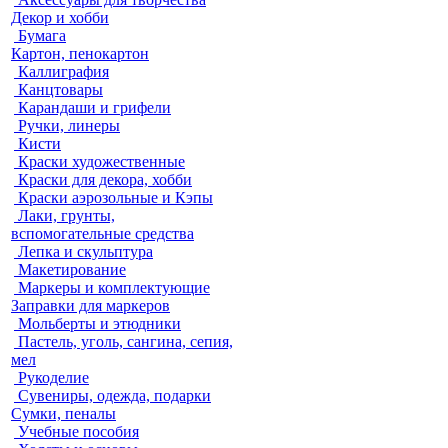
Декор и хобби
Бумага
Картон, пенокартон
Каллиграфия
Канцтовары
Карандаши и грифели
Ручки, линеры
Кисти
Краски художественные
Краски для декора, хобби
Краски аэрозольные и Кэпы
Лаки, грунты,
вспомогательные средства
Лепка и скульптура
Макетирование
Маркеры и комплектующие
Заправки для маркеров
Мольберты и этюдники
Пастель, уголь, сангина, сепия,
мел
Рукоделие
Сувениры, одежда, подарки
Сумки, пеналы
Учебные пособия