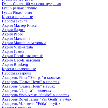
Гуашь Сонет 100 мл перламутровая
Гуашь разная штучно
Гуашь Pinax 40 мл
Краски акриловые
Наборы акрила
Акрил Мастер-Класс
Акрил Ладога
Акрил Pebeo
Акрил Малевичъ
Акрил Малевичъ матовый
Акрил Vista-Artista
Акрил Гамма
Акрил Decola глянцевый
Акрил Decola матовый
Акрил Brauberg
Краски акварельные
Наборы акварели
Акварель Pinax "Экстра" в кюветах
Акварель "Белые Ночи" в кюветах
Акварель "Белые Ночи" в тубах
Акварель "Ладога" в кюветах
Акварель Vista-Artista "Studio" в кюветах
Акварель Royal Talens "Van Gogh" в тубах
Акварель Малевичъ "Frida" в тубах
Краски масляные