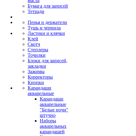
масла
Бумага для записей
Тетради
Перья и держатели
Тушь и чернила
Ластики и клячки
Клей
Скотч
Степлеры
Точилки
Блоки для записей,
закладки
Зажимы
Корректоры
Кнопки
Карандаши
акварельные
Карандаши
акварельные
"Белые ночи"
штучно
Наборы
акварельных
карандашей