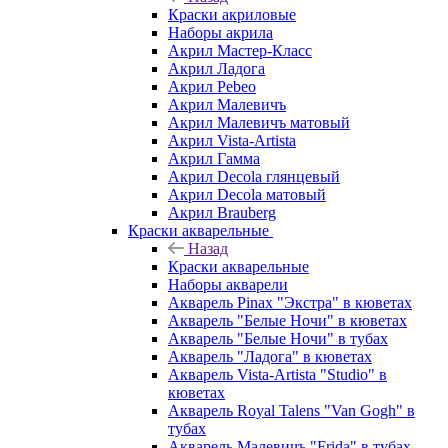
Краски акриловые
Наборы акрила
Акрил Мастер-Класс
Акрил Ладога
Акрил Pebeo
Акрил Малевичъ
Акрил Малевичъ матовый
Акрил Vista-Artista
Акрил Гамма
Акрил Decola глянцевый
Акрил Decola матовый
Акрил Brauberg
Краски акварельные
Назад
Краски акварельные
Наборы акварели
Акварель Pinax "Экстра" в кюветах
Акварель "Белые Ночи" в кюветах
Акварель "Белые Ночи" в тубах
Акварель "Ладога" в кюветах
Акварель Vista-Artista "Studio" в
кюветах
Акварель Royal Talens "Van Gogh" в
тубах
Акварель Малевичъ "Frida" в тубах