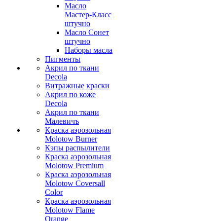
Масло
Мастер-Класс
штучно
Масло Сонет
штучно
Наборы масла
Пигменты
Акрил по ткани
Decola
Витражные краски
Акрил по коже
Decola
Акрил по ткани
Малевичъ
Краска аэрозольная
Molotow Burner
Кэпы распылители
Краска аэрозольная
Molotow Premium
Краска аэрозольная
Molotow Coversall
Color
Краска аэрозольная
Molotow Flame
Orange