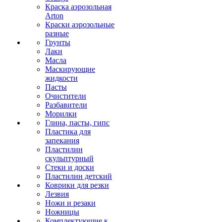
Краска аэрозольная
Arton
Краски аэрозольные
разные
Грунты
Лаки
Масла
Маскирующие
жидкости
Пасты
Очистители
Разбавители
Морилки
Глина, пасты, гипс
Пластика для
запекания
Пластилин
скульптурный
Стеки и доски
Пластилин детский
Коврики для резки
Лезвия
Ножи и резаки
Ножницы
Комплектующие к