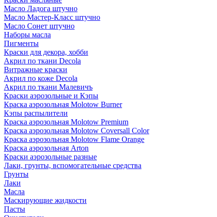
Масло Ладога штучно
Масло Мастер-Класс штучно
Масло Сонет штучно
Наборы масла
Пигменты
Краски для декора, хобби
Акрил по ткани Decola
Витражные краски
Акрил по коже Decola
Акрил по ткани Малевичъ
Краски аэрозольные и Кэпы
Краска аэрозольная Molotow Burner
Кэпы распылители
Краска аэрозольная Molotow Premium
Краска аэрозольная Molotow Coversall Color
Краска аэрозольная Molotow Flame Orange
Краска аэрозольная Arton
Краски аэрозольные разные
Лаки, грунты, вспомогательные средства
Грунты
Лаки
Масла
Маскирующие жидкости
Пасты