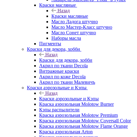
Краски масляные
Назад
Краски масляные
Масло Ладога штучно
Масло Мастер-Класс штучно
Масло Сонет штучно
Наборы масла
Пигменты
Краски для декора, хобби
Назад
Краски для декора, хобби
Акрил по ткани Decola
Витражные краски
Акрил по коже Decola
Акрил по ткани Малевичъ
Краски аэрозольные и Кэпы
Назад
Краски аэрозольные и Кэпы
Краска аэрозольная Molotow Burner
Кэпы распылители
Краска аэрозольная Molotow Premium
Краска аэрозольная Molotow Coversall Color
Краска аэрозольная Molotow Flame Orange
Краска аэрозольная Arton