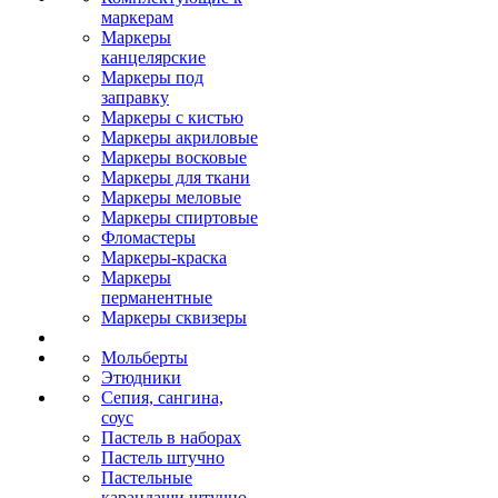
маркерам
Маркеры
канцелярские
Маркеры под
заправку
Маркеры с кистью
Маркеры акриловые
Маркеры восковые
Маркеры для ткани
Маркеры меловые
Маркеры спиртовые
Фломастеры
Маркеры-краска
Маркеры
перманентные
Маркеры сквизеры
Мольберты
Этюдники
Сепия, сангина,
соус
Пастель в наборах
Пастель штучно
Пастельные
карандаши штучно