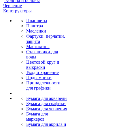
Холсты и основы
Черчение
Конструкторы
Планшеты
Палитра
Масленки
Фартуки, перчатки,
защита
Мастихины
Стаканчики для
воды
Цветовой круг и
выкраски
Уход и хранение
Подрамники
Принадлежности
для графики
Бумага для акварели
Бумага для графики
Бумага для черчения
Бумага для
маркеров
Бумага для акрила и