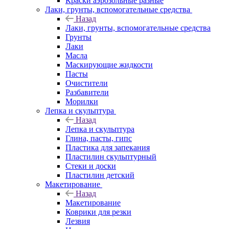
Краски аэрозольные разные
Лаки, грунты, вспомогательные средства
Назад
Лаки, грунты, вспомогательные средства
Грунты
Лаки
Масла
Маскирующие жидкости
Пасты
Очистители
Разбавители
Морилки
Лепка и скульптура
Назад
Лепка и скульптура
Глина, пасты, гипс
Пластика для запекания
Пластилин скульптурный
Стеки и доски
Пластилин детский
Макетирование
Назад
Макетирование
Коврики для резки
Лезвия