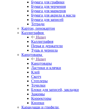
Бумага для графики
Бумага для черчения
Бумага для маркеров
Бумага для акрила и масла
Бумага для записей
Тетради
Картон, пенокартон
Каллиграфия
Назад
Каллиграфия
Перья и держатели
Тушь и чернила
Канцтовары
Назад
Канцтовары
Ластики и клячки
Клей
Скотч
Степлеры
Точилки
Блоки для записей, закладки
Зажимы
Корректоры
Кнопки
Карандаши и грифели