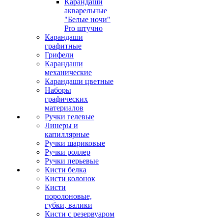
Карандаши
акварельные
"Белые ночи"
Pro штучно
Карандаши
графитные
Грифели
Карандаши
механические
Карандаши цветные
Наборы
графических
материалов
Ручки гелевые
Линеры и
капиллярные
Ручки шариковые
Ручки роллер
Ручки перьевые
Кисти белка
Кисти колонок
Кисти
поролоновые,
губки, валики
Кисти с резервуаром