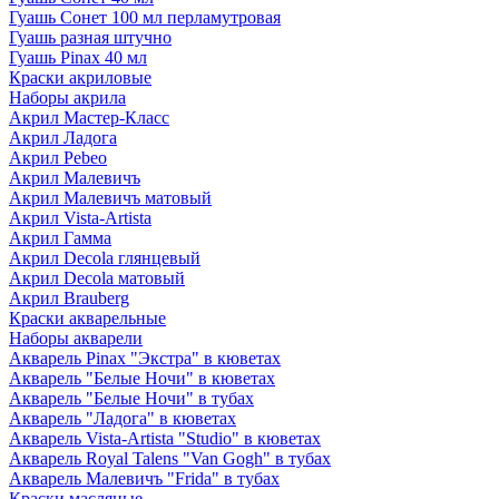
Гуашь Сонет 100 мл перламутровая
Гуашь разная штучно
Гуашь Pinax 40 мл
Краски акриловые
Наборы акрила
Акрил Мастер-Класс
Акрил Ладога
Акрил Pebeo
Акрил Малевичъ
Акрил Малевичъ матовый
Акрил Vista-Artista
Акрил Гамма
Акрил Decola глянцевый
Акрил Decola матовый
Акрил Brauberg
Краски акварельные
Наборы акварели
Акварель Pinax "Экстра" в кюветах
Акварель "Белые Ночи" в кюветах
Акварель "Белые Ночи" в тубах
Акварель "Ладога" в кюветах
Акварель Vista-Artista "Studio" в кюветах
Акварель Royal Talens "Van Gogh" в тубах
Акварель Малевичъ "Frida" в тубах
Краски масляные