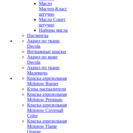
Масло
Мастер-Класс
штучно
Масло Сонет
штучно
Наборы масла
Пигменты
Акрил по ткани
Decola
Витражные краски
Акрил по коже
Decola
Акрил по ткани
Малевичъ
Краска аэрозольная
Molotow Burner
Кэпы распылители
Краска аэрозольная
Molotow Premium
Краска аэрозольная
Molotow Coversall
Color
Краска аэрозольная
Molotow Flame
Orange