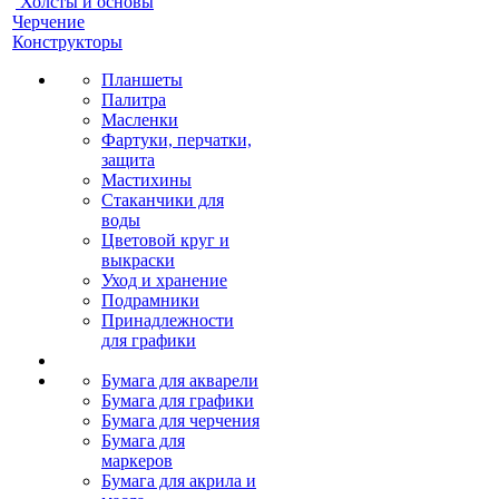
Холсты и основы
Черчение
Конструкторы
Планшеты
Палитра
Масленки
Фартуки, перчатки,
защита
Мастихины
Стаканчики для
воды
Цветовой круг и
выкраски
Уход и хранение
Подрамники
Принадлежности
для графики
Бумага для акварели
Бумага для графики
Бумага для черчения
Бумага для
маркеров
Бумага для акрила и