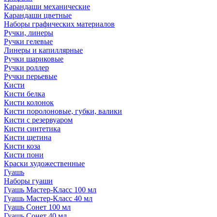
Карандаши механические
Карандаши цветные
Наборы графических материалов
Ручки, линеры
Ручки гелевые
Линеры и капиллярные
Ручки шариковые
Ручки роллер
Ручки перьевые
Кисти
Кисти белка
Кисти колонок
Кисти поролоновые, губки, валики
Кисти с резервуаром
Кисти синтетика
Кисти щетина
Кисти коза
Кисти пони
Краски художественные
Гуашь
Наборы гуаши
Гуашь Мастер-Класс 100 мл
Гуашь Мастер-Класс 40 мл
Гуашь Сонет 100 мл
Гуашь Сонет 40 мл