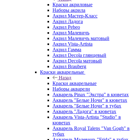
Краски акриловые
Наборы акрила
Акрил Мастер-Класс
Акрил Ладога
Акрил Pebeo
Акрил Малевичъ
Акрил Малевичъ матовый
Акрил Vista-Artista
Акрил Гамма
Акрил Decola глянцевый
Акрил Decola матовый
Акрил Brauberg
Краски акварельные
Назад
Краски акварельные
Наборы акварели
Акварель Pinax "Экстра" в кюветах
Акварель "Белые Ночи" в кюветах
Акварель "Белые Ночи" в тубах
Акварель "Ладога" в кюветах
Акварель Vista-Artista "Studio" в
кюветах
Акварель Royal Talens "Van Gogh" в
тубах
Акварель Малевичъ "Frida" в тубах