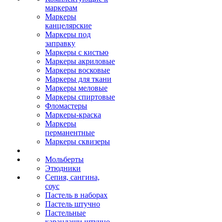
маркерам
Маркеры
канцелярские
Маркеры под
заправку
Маркеры с кистью
Маркеры акриловые
Маркеры восковые
Маркеры для ткани
Маркеры меловые
Маркеры спиртовые
Фломастеры
Маркеры-краска
Маркеры
перманентные
Маркеры сквизеры
Мольберты
Этюдники
Сепия, сангина,
соус
Пастель в наборах
Пастель штучно
Пастельные
карандаши штучно