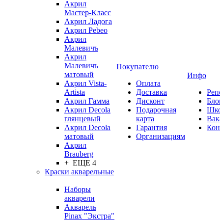
Акрил
Мастер-Класс
Акрил Ладога
Акрил Pebeo
Акрил
Малевичъ
Акрил
Малевичъ
Покупателю
матовый
Инфо
Акрил Vista-
Оплата
Artista
Доставка
Реп
Акрил Гамма
Дисконт
Бло
Акрил Decola
Подарочная
Шк
глянцевый
карта
Вак
Акрил Decola
Гарантия
Кон
матовый
Организациям
Акрил
Brauberg
+ ЕЩЕ 4
Краски акварельные
Наборы
акварели
Акварель
Pinax "Экстра"