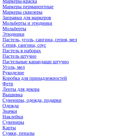
Маркеры-краска
Маркеры перманентные
Маркеры сквизеры
Заправки для маркеров
Мольберты и этюдники
Мольберты
Этюдники
Пастель, уголь, сангина, сепия, мел
Сепия, сангина, соус
Пастель в наборах
Пастель штучно
Пастельные карандаши штучно
Уголь, мел
Рукоделие
Коробка для принадлежностей
Фетр
Ленты для декора
Вышивка
Сувениры, одежда, подарки
Одежда
Значки
Наклейки
Сувениры
Карты
Сумки, пеналы