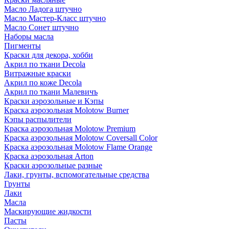
Масло Ладога штучно
Масло Мастер-Класс штучно
Масло Сонет штучно
Наборы масла
Пигменты
Краски для декора, хобби
Акрил по ткани Decola
Витражные краски
Акрил по коже Decola
Акрил по ткани Малевичъ
Краски аэрозольные и Кэпы
Краска аэрозольная Molotow Burner
Кэпы распылители
Краска аэрозольная Molotow Premium
Краска аэрозольная Molotow Coversall Color
Краска аэрозольная Molotow Flame Orange
Краска аэрозольная Arton
Краски аэрозольные разные
Лаки, грунты, вспомогательные средства
Грунты
Лаки
Масла
Маскирующие жидкости
Пасты