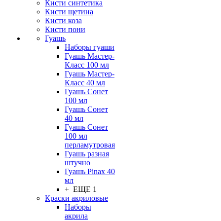
Кисти синтетика
Кисти щетина
Кисти коза
Кисти пони
Гуашь
Наборы гуаши
Гуашь Мастер-
Класс 100 мл
Гуашь Мастер-
Класс 40 мл
Гуашь Сонет
100 мл
Гуашь Сонет
40 мл
Гуашь Сонет
100 мл
перламутровая
Гуашь разная
штучно
Гуашь Pinax 40
мл
+ ЕЩЕ 1
Краски акриловые
Наборы
акрила