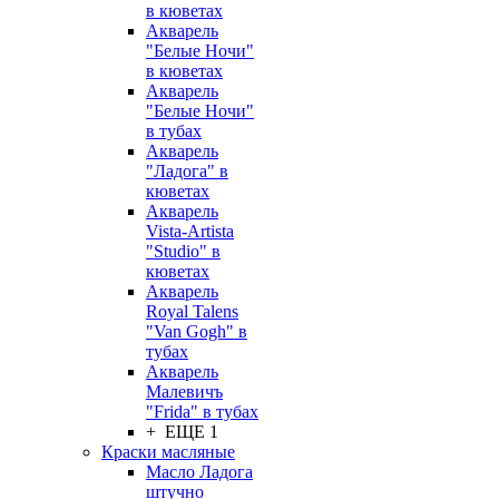
в кюветах
Акварель
"Белые Ночи"
в кюветах
Акварель
"Белые Ночи"
в тубах
Акварель
"Ладога" в
кюветах
Акварель
Vista-Artista
"Studio" в
кюветах
Акварель
Royal Talens
"Van Gogh" в
тубах
Акварель
Малевичъ
"Frida" в тубах
+ ЕЩЕ 1
Краски масляные
Масло Ладога
штучно