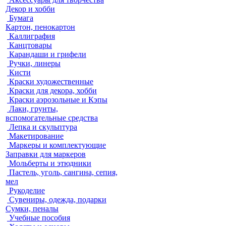
Декор и хобби
Бумага
Картон, пенокартон
Каллиграфия
Канцтовары
Карандаши и грифели
Ручки, линеры
Кисти
Краски художественные
Краски для декора, хобби
Краски аэрозольные и Кэпы
Лаки, грунты,
вспомогательные средства
Лепка и скульптура
Макетирование
Маркеры и комплектующие
Заправки для маркеров
Мольберты и этюдники
Пастель, уголь, сангина, сепия,
мел
Рукоделие
Сувениры, одежда, подарки
Сумки, пеналы
Учебные пособия