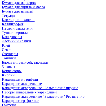
Бумага для маркеров
Бумага для акрила и масла
Бумага для записей
Тетради
Картон, пенокартон
Каллиграфия
Перья и держатели
Тушь и чернила
Канцтовары
Ластики и клячки
Клей
Скотч
Степлеры
Точилки
Блоки для записей, закладки
Зажимы
Корректоры
Кнопки
Карандаши и грифели
Карандаши акварельные
Карандаши акварельные "Белые ночи" штучно
Наборы акварельных карандашей
Карандаши акварельные "Белые ночи" Pro штучно
Карандаши графитные
Грифели