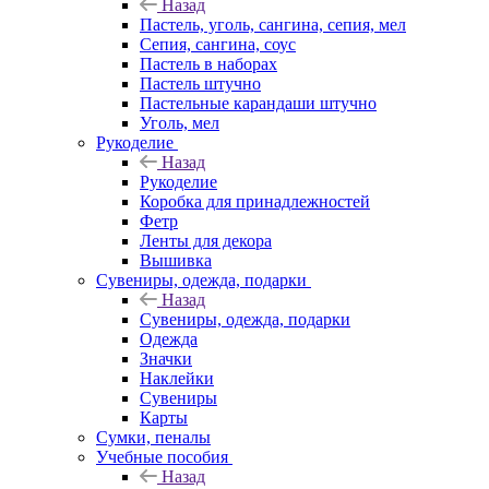
Назад
Пастель, уголь, сангина, сепия, мел
Сепия, сангина, соус
Пастель в наборах
Пастель штучно
Пастельные карандаши штучно
Уголь, мел
Рукоделие
Назад
Рукоделие
Коробка для принадлежностей
Фетр
Ленты для декора
Вышивка
Сувениры, одежда, подарки
Назад
Сувениры, одежда, подарки
Одежда
Значки
Наклейки
Сувениры
Карты
Сумки, пеналы
Учебные пособия
Назад