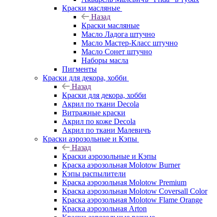
Краски масляные
Назад
Краски масляные
Масло Ладога штучно
Масло Мастер-Класс штучно
Масло Сонет штучно
Наборы масла
Пигменты
Краски для декора, хобби
Назад
Краски для декора, хобби
Акрил по ткани Decola
Витражные краски
Акрил по коже Decola
Акрил по ткани Малевичъ
Краски аэрозольные и Кэпы
Назад
Краски аэрозольные и Кэпы
Краска аэрозольная Molotow Burner
Кэпы распылители
Краска аэрозольная Molotow Premium
Краска аэрозольная Molotow Coversall Color
Краска аэрозольная Molotow Flame Orange
Краска аэрозольная Arton