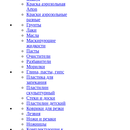
Краска аэрозольная
Arton
Краски аэрозольные
разные
Грунты
Лаки
Масла
Маскирующие
жидкости
Пасты
Очистители
Разбавители
Морилки
Глина, пасты, гипс
Пластика для
запекания
Пластилин
скульптурный
Стеки и доски
Пластилин детский
Коврики для резки
Лезвия
Ножи и резаки
Ножницы
Комплектующие к