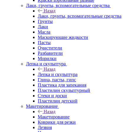
Краски аэрозольные разные
Лаки, грунты, вспомогательные средства
Назад
Лаки, грунты, вспомогательные средства
Грунты
Лаки
Масла
Маскирующие жидкости
Пасты
Очистители
Разбавители
Морилки
Лепка и скульптура
Назад
Лепка и скульптура
Глина, пасты, гипс
Пластика для запекания
Пластилин скульптурный
Стеки и доски
Пластилин детский
Макетирование
Назад
Макетирование
Коврики для резки
Лезвия