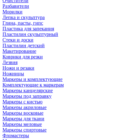
Очистители
Разбавители
Морилки
Лепка и скульптура
Глина, пасты, гипс
Пластика для запекания
Пластилин скульптурный
Стеки и доски
Пластилин детский
Макетирование
Коврики для резки
Лезвия
Ножи и резаки
Ножницы
Маркеры и комплектующие
Комплектующие к маркерам
Маркеры канцелярские
Маркеры под заправку
Маркеры с кистью
Маркеры акриловые
Маркеры восковые
Маркеры для ткани
Маркеры меловые
Маркеры спиртовые
Фломастеры