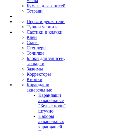
масла
Бумага для записей
Тетради
Перья и держатели
Тушь и чернила
Ластики и клячки
Клей
Скотч
Степлеры
Точилки
Блоки для записей,
закладки
Зажимы
Корректоры
Кнопки
Карандаши
акварельные
Карандаши
акварельные
"Белые ночи"
штучно
Наборы
акварельных
карандашей