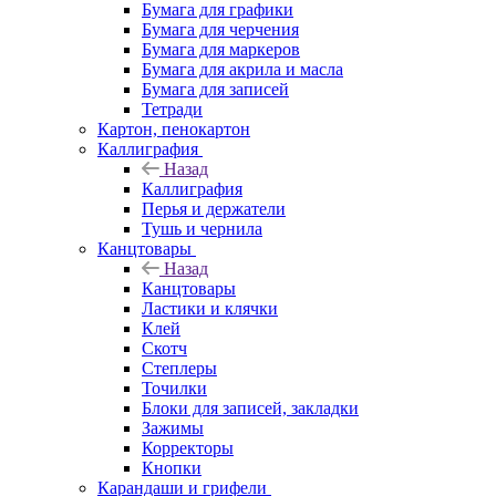
Бумага для графики
Бумага для черчения
Бумага для маркеров
Бумага для акрила и масла
Бумага для записей
Тетради
Картон, пенокартон
Каллиграфия
Назад
Каллиграфия
Перья и держатели
Тушь и чернила
Канцтовары
Назад
Канцтовары
Ластики и клячки
Клей
Скотч
Степлеры
Точилки
Блоки для записей, закладки
Зажимы
Корректоры
Кнопки
Карандаши и грифели