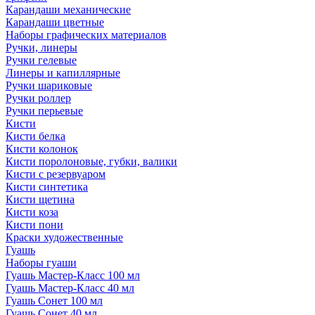
Карандаши механические
Карандаши цветные
Наборы графических материалов
Ручки, линеры
Ручки гелевые
Линеры и капиллярные
Ручки шариковые
Ручки роллер
Ручки перьевые
Кисти
Кисти белка
Кисти колонок
Кисти поролоновые, губки, валики
Кисти с резервуаром
Кисти синтетика
Кисти щетина
Кисти коза
Кисти пони
Краски художественные
Гуашь
Наборы гуаши
Гуашь Мастер-Класс 100 мл
Гуашь Мастер-Класс 40 мл
Гуашь Сонет 100 мл
Гуашь Сонет 40 мл