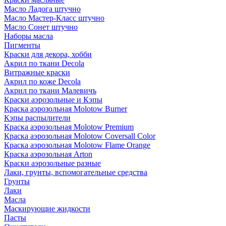
Масло Ладога штучно
Масло Мастер-Класс штучно
Масло Сонет штучно
Наборы масла
Пигменты
Краски для декора, хобби
Акрил по ткани Decola
Витражные краски
Акрил по коже Decola
Акрил по ткани Малевичъ
Краски аэрозольные и Кэпы
Краска аэрозольная Molotow Burner
Кэпы распылители
Краска аэрозольная Molotow Premium
Краска аэрозольная Molotow Coversall Color
Краска аэрозольная Molotow Flame Orange
Краска аэрозольная Arton
Краски аэрозольные разные
Лаки, грунты, вспомогательные средства
Грунты
Лаки
Масла
Маскирующие жидкости
Пасты