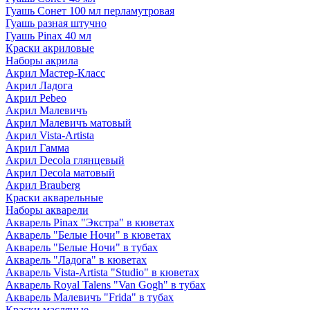
Гуашь Сонет 100 мл перламутровая
Гуашь разная штучно
Гуашь Pinax 40 мл
Краски акриловые
Наборы акрила
Акрил Мастер-Класс
Акрил Ладога
Акрил Pebeo
Акрил Малевичъ
Акрил Малевичъ матовый
Акрил Vista-Artista
Акрил Гамма
Акрил Decola глянцевый
Акрил Decola матовый
Акрил Brauberg
Краски акварельные
Наборы акварели
Акварель Pinax "Экстра" в кюветах
Акварель "Белые Ночи" в кюветах
Акварель "Белые Ночи" в тубах
Акварель "Ладога" в кюветах
Акварель Vista-Artista "Studio" в кюветах
Акварель Royal Talens "Van Gogh" в тубах
Акварель Малевичъ "Frida" в тубах
Краски масляные