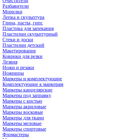
Очистители
Разбавители
Морилки
Лепка и скульптура
Глина, пасты, гипс
Пластика для запекания
Пластилин скульптурный
Стеки и доски
Пластилин детский
Макетирование
Коврики для резки
Лезвия
Ножи и резаки
Ножницы
Маркеры и комплектующие
Комплектующие к маркерам
Маркеры канцелярские
Маркеры под заправку
Маркеры с кистью
Маркеры акриловые
Маркеры восковые
Маркеры для ткани
Маркеры меловые
Маркеры спиртовые
Фломастеры