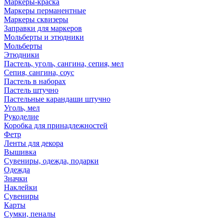
Маркеры-краска
Маркеры перманентные
Маркеры сквизеры
Заправки для маркеров
Мольберты и этюдники
Мольберты
Этюдники
Пастель, уголь, сангина, сепия, мел
Сепия, сангина, соус
Пастель в наборах
Пастель штучно
Пастельные карандаши штучно
Уголь, мел
Рукоделие
Коробка для принадлежностей
Фетр
Ленты для декора
Вышивка
Сувениры, одежда, подарки
Одежда
Значки
Наклейки
Сувениры
Карты
Сумки, пеналы