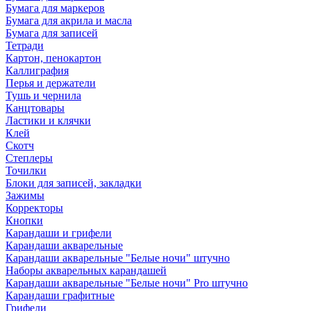
Бумага для маркеров
Бумага для акрила и масла
Бумага для записей
Тетради
Картон, пенокартон
Каллиграфия
Перья и держатели
Тушь и чернила
Канцтовары
Ластики и клячки
Клей
Скотч
Степлеры
Точилки
Блоки для записей, закладки
Зажимы
Корректоры
Кнопки
Карандаши и грифели
Карандаши акварельные
Карандаши акварельные "Белые ночи" штучно
Наборы акварельных карандашей
Карандаши акварельные "Белые ночи" Pro штучно
Карандаши графитные
Грифели