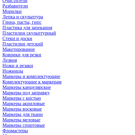
Очистители
Разбавители
Морилки
Лепка и скульптура
Глина, пасты, гипс
Пластика для запекания
Пластилин скульптурный
Стеки и доски
Пластилин детский
Макетирование
Коврики для резки
Лезвия
Ножи и резаки
Ножницы
Маркеры и комплектующие
Комплектующие к маркерам
Маркеры канцелярские
Маркеры под заправку
Маркеры с кистью
Маркеры акриловые
Маркеры восковые
Маркеры для ткани
Маркеры меловые
Маркеры спиртовые
Фломастеры