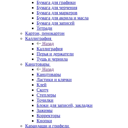
Бумага для графики
Бумага для черчения
Бумага для маркеров
Бумага для акрила и масла
Бумага для записей
Тетради
Картон, пенокартон
Каллиграфия
Назад
Каллиграфия
Перья и держатели
Тушь и чернила
Канцтовары
Назад
Канцтовары
Ластики и клячки
Клей
Скотч
Степлеры
Точилки
Блоки для записей, закладки
Зажимы
Корректоры
Кнопки
Карандаши и грифели