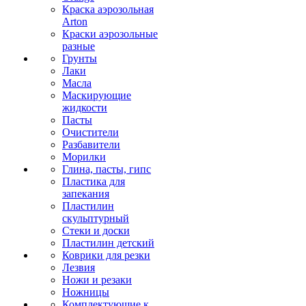
Краска аэрозольная
Arton
Краски аэрозольные
разные
Грунты
Лаки
Масла
Маскирующие
жидкости
Пасты
Очистители
Разбавители
Морилки
Глина, пасты, гипс
Пластика для
запекания
Пластилин
скульптурный
Стеки и доски
Пластилин детский
Коврики для резки
Лезвия
Ножи и резаки
Ножницы
Комплектующие к