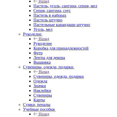
Назад
Пастель, уголь, сангина, сепия, мел
Сепия, сангина, соус
Пастель в наборах
Пастель штучно
Пастельные карандаши штучно
Уголь, мел
Рукоделие
Назад
Рукоделие
Коробка для принадлежностей
Фетр
Ленты для декора
Вышивка
Сувениры, одежда, подарки
Назад
Сувениры, одежда, подарки
Одежда
Значки
Наклейки
Сувениры
Карты
Сумки, пеналы
Учебные пособия
Назад