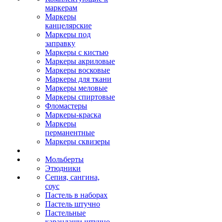
маркерам
Маркеры
канцелярские
Маркеры под
заправку
Маркеры с кистью
Маркеры акриловые
Маркеры восковые
Маркеры для ткани
Маркеры меловые
Маркеры спиртовые
Фломастеры
Маркеры-краска
Маркеры
перманентные
Маркеры сквизеры
Мольберты
Этюдники
Сепия, сангина,
соус
Пастель в наборах
Пастель штучно
Пастельные
карандаши штучно