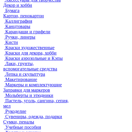
Декор и хобби
Бумага
Картон, пенокартон
Каллиграфия
Канцтовары
Карандаши и грифели
Ручки, линеры
Кисти
Краски художественные
Краски для декора, хобби
Краски аэрозольные и Кэпы
Лаки, грунты,
вспомогательные средства
Лепка и скульптура
Макетирование
Маркеры и комплектующие
Заправки для маркеров
Мольберты и этюдники
Пастель, уголь, сангина, сепия,
мел
Рукоделие
Сувениры, одежда, подарки
Сумки, пеналы
Учебные пособия