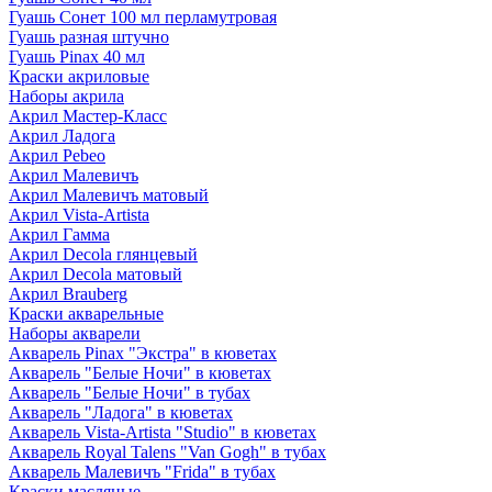
Гуашь Сонет 100 мл перламутровая
Гуашь разная штучно
Гуашь Pinax 40 мл
Краски акриловые
Наборы акрила
Акрил Мастер-Класс
Акрил Ладога
Акрил Pebeo
Акрил Малевичъ
Акрил Малевичъ матовый
Акрил Vista-Artista
Акрил Гамма
Акрил Decola глянцевый
Акрил Decola матовый
Акрил Brauberg
Краски акварельные
Наборы акварели
Акварель Pinax "Экстра" в кюветах
Акварель "Белые Ночи" в кюветах
Акварель "Белые Ночи" в тубах
Акварель "Ладога" в кюветах
Акварель Vista-Artista "Studio" в кюветах
Акварель Royal Talens "Van Gogh" в тубах
Акварель Малевичъ "Frida" в тубах
Краски масляные