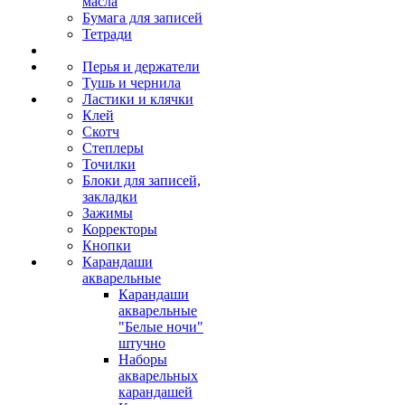
масла
Бумага для записей
Тетради
Перья и держатели
Тушь и чернила
Ластики и клячки
Клей
Скотч
Степлеры
Точилки
Блоки для записей,
закладки
Зажимы
Корректоры
Кнопки
Карандаши
акварельные
Карандаши
акварельные
"Белые ночи"
штучно
Наборы
акварельных
карандашей