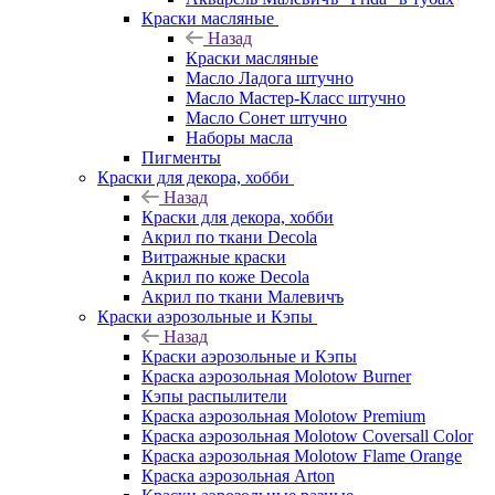
Краски масляные
Назад
Краски масляные
Масло Ладога штучно
Масло Мастер-Класс штучно
Масло Сонет штучно
Наборы масла
Пигменты
Краски для декора, хобби
Назад
Краски для декора, хобби
Акрил по ткани Decola
Витражные краски
Акрил по коже Decola
Акрил по ткани Малевичъ
Краски аэрозольные и Кэпы
Назад
Краски аэрозольные и Кэпы
Краска аэрозольная Molotow Burner
Кэпы распылители
Краска аэрозольная Molotow Premium
Краска аэрозольная Molotow Coversall Color
Краска аэрозольная Molotow Flame Orange
Краска аэрозольная Arton