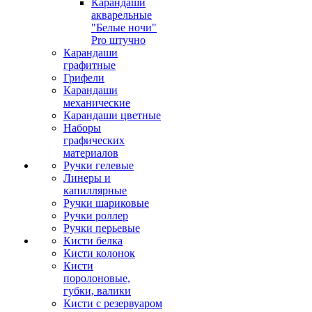
Карандаши
акварельные
"Белые ночи"
Pro штучно
Карандаши
графитные
Грифели
Карандаши
механические
Карандаши цветные
Наборы
графических
материалов
Ручки гелевые
Линеры и
капиллярные
Ручки шариковые
Ручки роллер
Ручки перьевые
Кисти белка
Кисти колонок
Кисти
поролоновые,
губки, валики
Кисти с резервуаром