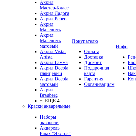
Акрил
Мастер-Класс
Акрил Ладога
Акрил Pebeo
Акрил
Малевичъ
Акрил
Малевичъ
Покупателю
матовый
Инфо
Акрил Vista-
Оплата
Artista
Доставка
Реп
Акрил Гамма
Дисконт
Бло
Акрил Decola
Подарочная
Шк
глянцевый
карта
Вак
Акрил Decola
Гарантия
Кон
матовый
Организациям
Акрил
Brauberg
+ ЕЩЕ 4
Краски акварельные
Наборы
акварели
Акварель
Pinax "Экстра"