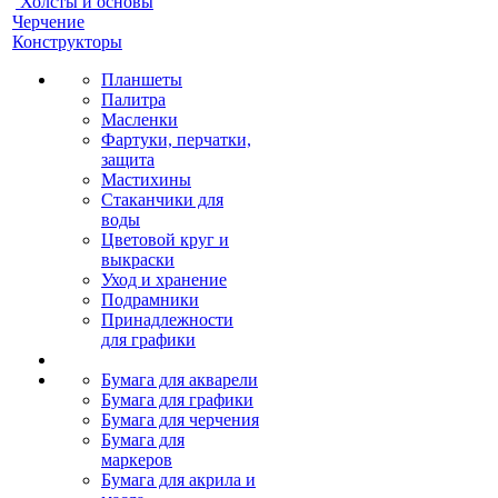
Холсты и основы
Черчение
Конструкторы
Планшеты
Палитра
Масленки
Фартуки, перчатки,
защита
Мастихины
Стаканчики для
воды
Цветовой круг и
выкраски
Уход и хранение
Подрамники
Принадлежности
для графики
Бумага для акварели
Бумага для графики
Бумага для черчения
Бумага для
маркеров
Бумага для акрила и