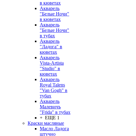
в кюветах
Акварель
"Белые Ночи"
в кюветах
Акварель
"Белые Ночи"
в тубах
Акварель
"Ладога" в
кюветах
Акварель
Vista-Artista
"Studio" в
кюветах
Акварель
Royal Talens
"Van Gogh" в
тубах
Акварель
Малевичъ
"Frida" в тубах
+ ЕЩЕ 1
Краски масляные
Масло Ладога
штучно