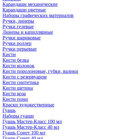
Карандаши механические
Карандаши цветные
Наборы графических материалов
Ручки, линеры
Ручки гелевые
Линеры и капиллярные
Ручки шариковые
Ручки роллер
Ручки перьевые
Кисти
Кисти белка
Кисти колонок
Кисти поролоновые, губки, валики
Кисти с резервуаром
Кисти синтетика
Кисти щетина
Кисти коза
Кисти пони
Краски художественные
Гуашь
Наборы гуаши
Гуашь Мастер-Класс 100 мл
Гуашь Мастер-Класс 40 мл
Гуашь Сонет 100 мл
Гуашь Сонет 40 мл