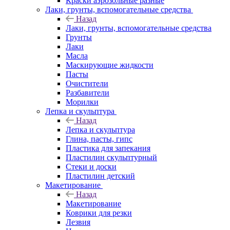
Краски аэрозольные разные
Лаки, грунты, вспомогательные средства
Назад
Лаки, грунты, вспомогательные средства
Грунты
Лаки
Масла
Маскирующие жидкости
Пасты
Очистители
Разбавители
Морилки
Лепка и скульптура
Назад
Лепка и скульптура
Глина, пасты, гипс
Пластика для запекания
Пластилин скульптурный
Стеки и доски
Пластилин детский
Макетирование
Назад
Макетирование
Коврики для резки
Лезвия