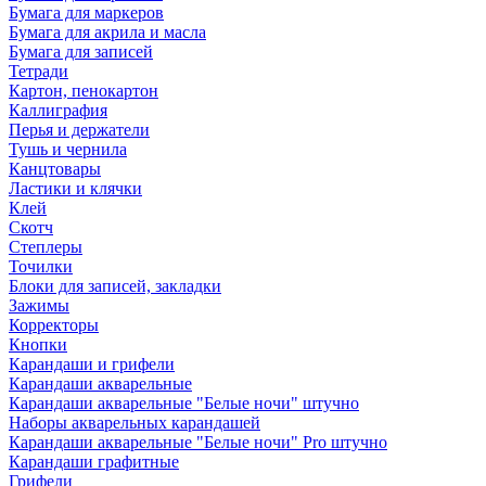
Бумага для маркеров
Бумага для акрила и масла
Бумага для записей
Тетради
Картон, пенокартон
Каллиграфия
Перья и держатели
Тушь и чернила
Канцтовары
Ластики и клячки
Клей
Скотч
Степлеры
Точилки
Блоки для записей, закладки
Зажимы
Корректоры
Кнопки
Карандаши и грифели
Карандаши акварельные
Карандаши акварельные "Белые ночи" штучно
Наборы акварельных карандашей
Карандаши акварельные "Белые ночи" Pro штучно
Карандаши графитные
Грифели