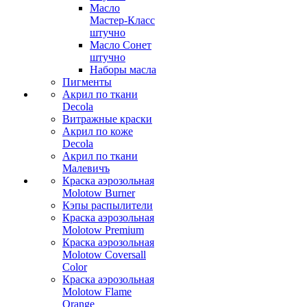
Масло
Мастер-Класс
штучно
Масло Сонет
штучно
Наборы масла
Пигменты
Акрил по ткани
Decola
Витражные краски
Акрил по коже
Decola
Акрил по ткани
Малевичъ
Краска аэрозольная
Molotow Burner
Кэпы распылители
Краска аэрозольная
Molotow Premium
Краска аэрозольная
Molotow Coversall
Color
Краска аэрозольная
Molotow Flame
Orange