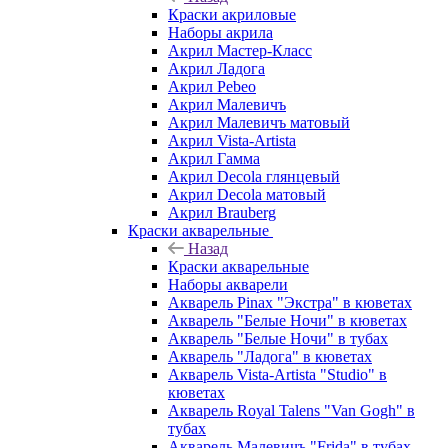
Краски акриловые
Наборы акрила
Акрил Мастер-Класс
Акрил Ладога
Акрил Pebeo
Акрил Малевичъ
Акрил Малевичъ матовый
Акрил Vista-Artista
Акрил Гамма
Акрил Decola глянцевый
Акрил Decola матовый
Акрил Brauberg
Краски акварельные
Назад
Краски акварельные
Наборы акварели
Акварель Pinax "Экстра" в кюветах
Акварель "Белые Ночи" в кюветах
Акварель "Белые Ночи" в тубах
Акварель "Ладога" в кюветах
Акварель Vista-Artista "Studio" в
кюветах
Акварель Royal Talens "Van Gogh" в
тубах
Акварель Малевичъ "Frida" в тубах