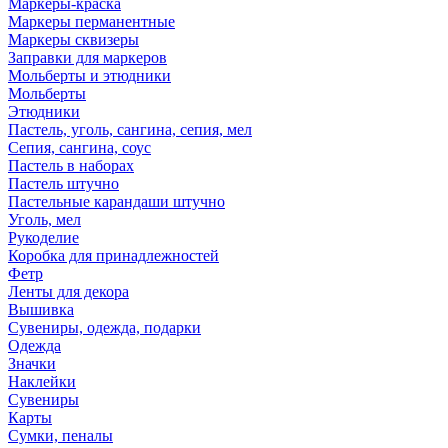
Маркеры-краска
Маркеры перманентные
Маркеры сквизеры
Заправки для маркеров
Мольберты и этюдники
Мольберты
Этюдники
Пастель, уголь, сангина, сепия, мел
Сепия, сангина, соус
Пастель в наборах
Пастель штучно
Пастельные карандаши штучно
Уголь, мел
Рукоделие
Коробка для принадлежностей
Фетр
Ленты для декора
Вышивка
Сувениры, одежда, подарки
Одежда
Значки
Наклейки
Сувениры
Карты
Сумки, пеналы