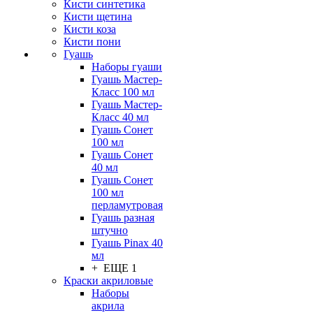
Кисти синтетика
Кисти щетина
Кисти коза
Кисти пони
Гуашь
Наборы гуаши
Гуашь Мастер-
Класс 100 мл
Гуашь Мастер-
Класс 40 мл
Гуашь Сонет
100 мл
Гуашь Сонет
40 мл
Гуашь Сонет
100 мл
перламутровая
Гуашь разная
штучно
Гуашь Pinax 40
мл
+ ЕЩЕ 1
Краски акриловые
Наборы
акрила