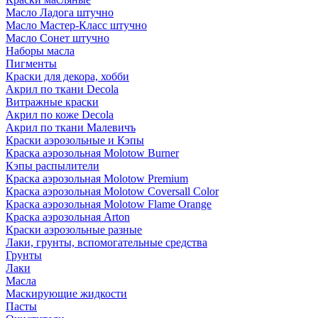
Масло Ладога штучно
Масло Мастер-Класс штучно
Масло Сонет штучно
Наборы масла
Пигменты
Краски для декора, хобби
Акрил по ткани Decola
Витражные краски
Акрил по коже Decola
Акрил по ткани Малевичъ
Краски аэрозольные и Кэпы
Краска аэрозольная Molotow Burner
Кэпы распылители
Краска аэрозольная Molotow Premium
Краска аэрозольная Molotow Coversall Color
Краска аэрозольная Molotow Flame Orange
Краска аэрозольная Arton
Краски аэрозольные разные
Лаки, грунты, вспомогательные средства
Грунты
Лаки
Масла
Маскирующие жидкости
Пасты