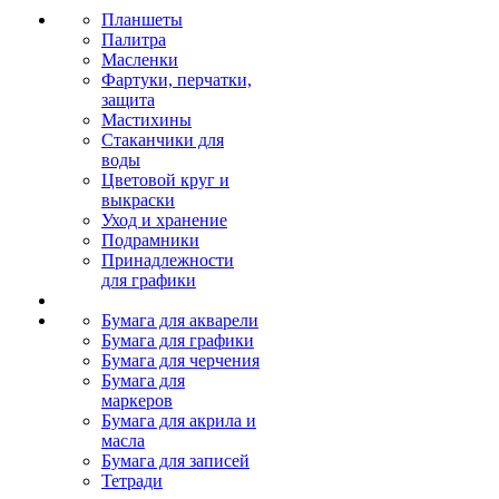
Планшеты
Палитра
Масленки
Фартуки, перчатки,
защита
Мастихины
Стаканчики для
воды
Цветовой круг и
выкраски
Уход и хранение
Подрамники
Принадлежности
для графики
Бумага для акварели
Бумага для графики
Бумага для черчения
Бумага для
маркеров
Бумага для акрила и
масла
Бумага для записей
Тетради