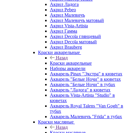
Акрил Ладога
Акрил Pebeo
Акрил Малевичъ
Акрил Малевичъ матовый
Акрил Vista-Artista
Акрил Гамма
Акрил Decola глянцевый
Акрил Decola матовый
Акрил Brauberg
Краски акварельные
Назад
Краски акварельные
Наборы акварели
Акварель Pinax "Экстра" в кюветах
Акварель "Белые Ночи" в кюветах
Акварель "Белые Ночи" в тубах
Акварель "Ладога" в кюветах
Акварель Vista-Artista "Studio" в
кюветах
Акварель Royal Talens "Van Gogh" в
тубах
Акварель Малевичъ "Frida" в тубах
Краски масляные
Назад
Краски масляные