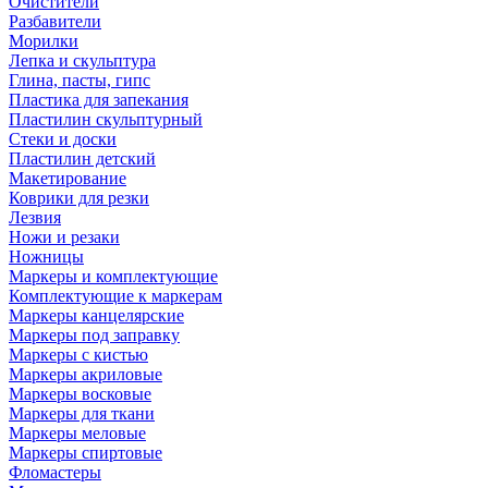
Очистители
Разбавители
Морилки
Лепка и скульптура
Глина, пасты, гипс
Пластика для запекания
Пластилин скульптурный
Стеки и доски
Пластилин детский
Макетирование
Коврики для резки
Лезвия
Ножи и резаки
Ножницы
Маркеры и комплектующие
Комплектующие к маркерам
Маркеры канцелярские
Маркеры под заправку
Маркеры с кистью
Маркеры акриловые
Маркеры восковые
Маркеры для ткани
Маркеры меловые
Маркеры спиртовые
Фломастеры