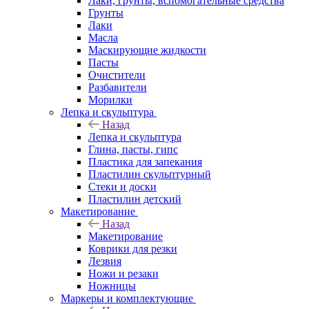
Лаки, грунты, вспомогательные средства
Грунты
Лаки
Масла
Маскирующие жидкости
Пасты
Очистители
Разбавители
Морилки
Лепка и скульптура
Назад
Лепка и скульптура
Глина, пасты, гипс
Пластика для запекания
Пластилин скульптурный
Стеки и доски
Пластилин детский
Макетирование
Назад
Макетирование
Коврики для резки
Лезвия
Ножи и резаки
Ножницы
Маркеры и комплектующие