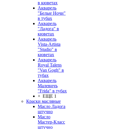
в кюветах
Акварель
"Белые Ночи"
в тубах
Акварель
"Ладога" в
кюветах
Акварель
Vista-Artista
"Studio" в
кюветах
Акварель
Royal Talens
"Van Gogh" в
тубах
Акварель
Малевичъ
"Frida" в тубах
+ ЕЩЕ 1
Краски масляные
Масло Ладога
штучно
Масло
Мастер-Класс
штучно