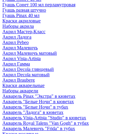
Гуашь Сонет 100 мл перламутровая
Гуашь разная штучно
Гуашь Pinax 40 мл
Краски акриловые
Наборы акрила
Акрил Мастер-Класс
Акрил Ладога
Акрил Pebeo
Акрил Малевичъ
Акрил Малевичъ матовый
Акрил Vista-Artista
Акрил Гамма
Акрил Decola глянцевый
Акрил Decola матовый
Акрил Brauberg
Краски акварельные
Наборы акварели
Акварель Pinax "Экстра" в кюветах
Акварель "Белые Ночи" в кюветах
Акварель "Белые Ночи" в тубах
Акварель "Ладога" в кюветах
Акварель Vista-Artista "Studio" в кюветах
Акварель Royal Talens "Van Gogh" в тубах
Акварель Малевичъ "Frida" в тубах
Краски масляные