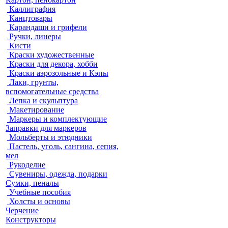
Каллиграфия
Канцтовары
Карандаши и грифели
Ручки, линеры
Кисти
Краски художественные
Краски для декора, хобби
Краски аэрозольные и Кэпы
Лаки, грунты,
вспомогательные средства
Лепка и скульптура
Макетирование
Маркеры и комплектующие
Заправки для маркеров
Мольберты и этюдники
Пастель, уголь, сангина, сепия,
мел
Рукоделие
Сувениры, одежда, подарки
Сумки, пеналы
Учебные пособия
Холсты и основы
Черчение
Конструкторы