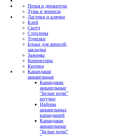
Перья и держатели
Тушь и чернила
Ластики и клячки
Клей
Скотч
Степлеры
Точилки
Блоки для записей,
закладки
Зажимы
Корректоры
Кнопки
Карандаши
акварельные
Карандаши
акварельные
"Белые ночи"
штучно
Наборы
акварельных
карандашей
Карандаши
акварельные
"Белые ночи"