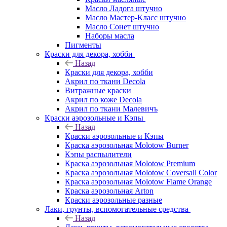
Масло Ладога штучно
Масло Мастер-Класс штучно
Масло Сонет штучно
Наборы масла
Пигменты
Краски для декора, хобби
Назад
Краски для декора, хобби
Акрил по ткани Decola
Витражные краски
Акрил по коже Decola
Акрил по ткани Малевичъ
Краски аэрозольные и Кэпы
Назад
Краски аэрозольные и Кэпы
Краска аэрозольная Molotow Burner
Кэпы распылители
Краска аэрозольная Molotow Premium
Краска аэрозольная Molotow Coversall Color
Краска аэрозольная Molotow Flame Orange
Краска аэрозольная Arton
Краски аэрозольные разные
Лаки, грунты, вспомогательные средства
Назад