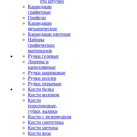
Pro штучно
Карандаши
графитные
Грифели
Карандаши
механические
Карандаши цветные
Наборы
графических
материалов
Ручки гелевые
Линеры и
капиллярные
Ручки шариковые
Ручки роллер
Ручки перьевые
Кисти белка
Кисти колонок
Кисти
поролоновые,
губки, валики
Кисти с резервуаром
Кисти синтетика
Кисти щетина
Кисти коза