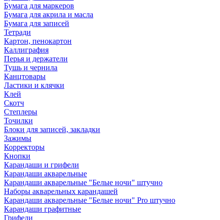
Бумага для маркеров
Бумага для акрила и масла
Бумага для записей
Тетради
Картон, пенокартон
Каллиграфия
Перья и держатели
Тушь и чернила
Канцтовары
Ластики и клячки
Клей
Скотч
Степлеры
Точилки
Блоки для записей, закладки
Зажимы
Корректоры
Кнопки
Карандаши и грифели
Карандаши акварельные
Карандаши акварельные "Белые ночи" штучно
Наборы акварельных карандашей
Карандаши акварельные "Белые ночи" Pro штучно
Карандаши графитные
Грифели