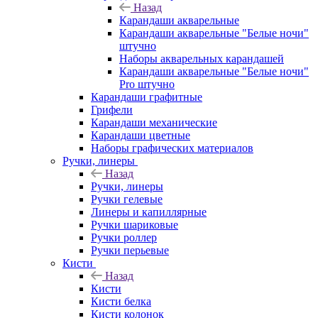
Назад
Карандаши акварельные
Карандаши акварельные "Белые ночи"
штучно
Наборы акварельных карандашей
Карандаши акварельные "Белые ночи"
Pro штучно
Карандаши графитные
Грифели
Карандаши механические
Карандаши цветные
Наборы графических материалов
Ручки, линеры
Назад
Ручки, линеры
Ручки гелевые
Линеры и капиллярные
Ручки шариковые
Ручки роллер
Ручки перьевые
Кисти
Назад
Кисти
Кисти белка
Кисти колонок