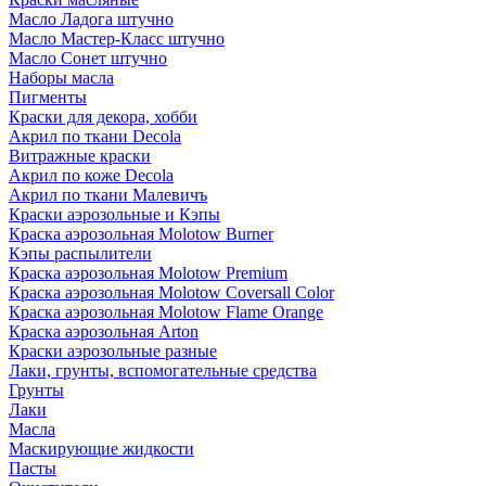
Масло Ладога штучно
Масло Мастер-Класс штучно
Масло Сонет штучно
Наборы масла
Пигменты
Краски для декора, хобби
Акрил по ткани Decola
Витражные краски
Акрил по коже Decola
Акрил по ткани Малевичъ
Краски аэрозольные и Кэпы
Краска аэрозольная Molotow Burner
Кэпы распылители
Краска аэрозольная Molotow Premium
Краска аэрозольная Molotow Coversall Color
Краска аэрозольная Molotow Flame Orange
Краска аэрозольная Arton
Краски аэрозольные разные
Лаки, грунты, вспомогательные средства
Грунты
Лаки
Масла
Маскирующие жидкости
Пасты