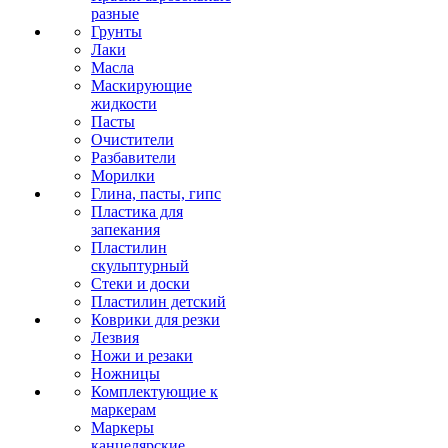
разные
Грунты
Лаки
Масла
Маскирующие
жидкости
Пасты
Очистители
Разбавители
Морилки
Глина, пасты, гипс
Пластика для
запекания
Пластилин
скульптурный
Стеки и доски
Пластилин детский
Коврики для резки
Лезвия
Ножи и резаки
Ножницы
Комплектующие к
маркерам
Маркеры
канцелярские