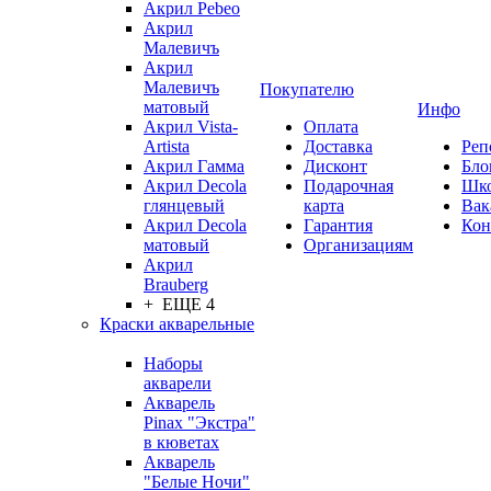
Акрил Pebeo
Акрил
Малевичъ
Акрил
Малевичъ
Покупателю
матовый
Инфо
Акрил Vista-
Оплата
Artista
Доставка
Реп
Акрил Гамма
Дисконт
Бло
Акрил Decola
Подарочная
Шк
глянцевый
карта
Вак
Акрил Decola
Гарантия
Кон
матовый
Организациям
Акрил
Brauberg
+ ЕЩЕ 4
Краски акварельные
Наборы
акварели
Акварель
Pinax "Экстра"
в кюветах
Акварель
"Белые Ночи"