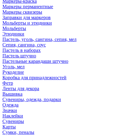
Маркеры-краска
Маркеры перманентные
Маркеры сквизеры
Заправки для маркеров
Мольберты и этюдники
Мольберты
Этюдники
Пастель, уголь, сангина, сепия, мел
Сепия, сангина, соус
Пастель в наборах
Пастель штучно
Пастельные карандаши штучно
Уголь, мел
Рукоделие
Коробка для принадлежностей
Фетр
Ленты для декора
Вышивка
Сувениры, одежда, подарки
Одежда
Значки
Наклейки
Сувениры
Карты
Сумки, пеналы