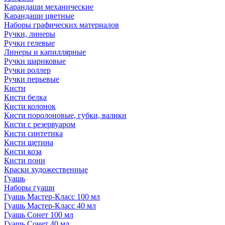
Карандаши механические
Карандаши цветные
Наборы графических материалов
Ручки, линеры
Ручки гелевые
Линеры и капиллярные
Ручки шариковые
Ручки роллер
Ручки перьевые
Кисти
Кисти белка
Кисти колонок
Кисти поролоновые, губки, валики
Кисти с резервуаром
Кисти синтетика
Кисти щетина
Кисти коза
Кисти пони
Краски художественные
Гуашь
Наборы гуаши
Гуашь Мастер-Класс 100 мл
Гуашь Мастер-Класс 40 мл
Гуашь Сонет 100 мл
Гуашь Сонет 40 мл