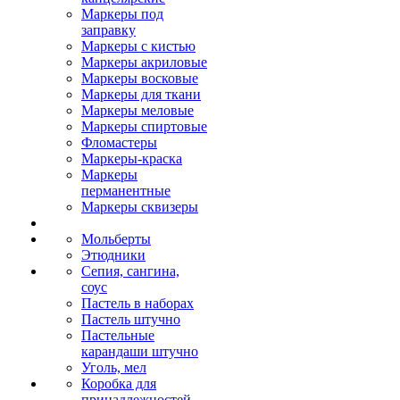
Маркеры под
заправку
Маркеры с кистью
Маркеры акриловые
Маркеры восковые
Маркеры для ткани
Маркеры меловые
Маркеры спиртовые
Фломастеры
Маркеры-краска
Маркеры
перманентные
Маркеры сквизеры
Мольберты
Этюдники
Сепия, сангина,
соус
Пастель в наборах
Пастель штучно
Пастельные
карандаши штучно
Уголь, мел
Коробка для
принадлежностей