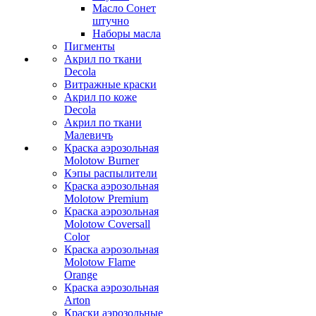
Масло Сонет
штучно
Наборы масла
Пигменты
Акрил по ткани
Decola
Витражные краски
Акрил по коже
Decola
Акрил по ткани
Малевичъ
Краска аэрозольная
Molotow Burner
Кэпы распылители
Краска аэрозольная
Molotow Premium
Краска аэрозольная
Molotow Coversall
Color
Краска аэрозольная
Molotow Flame
Orange
Краска аэрозольная
Arton
Краски аэрозольные