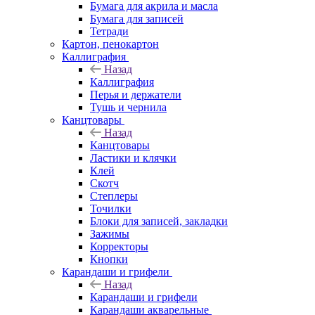
Бумага для акрила и масла
Бумага для записей
Тетради
Картон, пенокартон
Каллиграфия
Назад
Каллиграфия
Перья и держатели
Тушь и чернила
Канцтовары
Назад
Канцтовары
Ластики и клячки
Клей
Скотч
Степлеры
Точилки
Блоки для записей, закладки
Зажимы
Корректоры
Кнопки
Карандаши и грифели
Назад
Карандаши и грифели
Карандаши акварельные